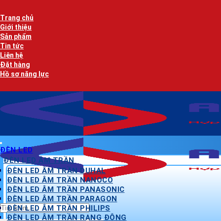
Bỏ
qua
Trang chủ
nội
Giới thiệu
dung
Sản phẩm
Tin tức
Liên hệ
Đặt hàng
Hồ sơ năng lực
ĐÈN LED
ĐÈN LED ÂM TRẦN
ĐÈN LED ÂM TRẦN DUHAL
ĐÈN LED ÂM TRẦN NANOCO
ĐÈN LED ÂM TRẦN PANASONIC
ĐÈN LED ÂM TRẦN PARAGON
Tìm
ĐÈN LED ÂM TRẦN PHILIPS
kiếm:
ĐÈN LED ÂM TRẦN RẠNG ĐÔNG