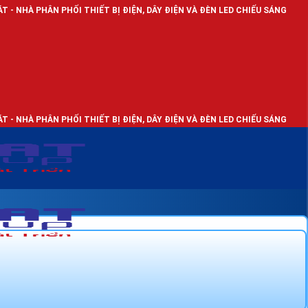
HỐI THIẾT BỊ ĐIỆN, DÂY ĐIỆN VÀ ĐÈN LED CHIẾU SÁNG
HỐI THIẾT BỊ ĐIỆN, DÂY ĐIỆN VÀ ĐÈN LED CHIẾU SÁNG