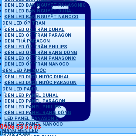
ĐÈN LED BÁN NGUYỆT PANASONIC
ĐÈN LED BÁN NGUYỆT DUHAL
ĐÈN LED BÁN NGUYỆT NANOCO
ĐÈN LED ỐP TRẦN
ĐÈN LED ỐP TRẦN DUHAL
ĐÈN LED ỐP TRẦN PARAGON
ĐÈN THẢ PARAGON
ĐÈN LED ỐP TRẦN PHILIPS
ĐÈN LED ỐP TRẦN RẠNG ĐÔNG
ĐÈN LED ỐP TRẦN PANASONIC
ĐÈN LED ỐP TRẦN NANOCO
ĐÈN LED ÂM NƯỚC
ĐÈN LED DƯỚI NƯỚC DUHAL
ĐÈN LED DƯỚI NƯỚC PARAGON
ĐÈN LED PANEL
ĐÈN LED PANEL DUHAL
ĐÈN LED PANEL PARAGON
ĐÈN LED PANEL PHILIPS
ĐÈN LED PANEL RẠNG ĐÔNG
LED PANEL PANASONIC
ĐÈN LED PANEL NANOCO
0908 53 53 53
MÁNG ĐÈN LED
Hỗ trợ tư vấn