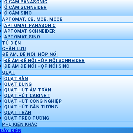
Ổ CẮM PANASONIC
Ổ CẮM SCHNEIDER
Ổ CẮM SINO
APTOMAT, CB, MCB, MCCB
APTOMAT PANASONIC
APTOMAT SCHNEIDER
APTOMAT SINO
TỦ ĐIỆN
CHẤN LƯU
ĐẾ ÂM, ĐẾ NỔI, HỘP NỔI
ĐẾ ÂM ĐẾ NỔI HỘP NỔI SCHNEIDER
ĐẾ ÂM ĐẾ NỔI HỘP NỔI SINO
QUẠT
QUẠT BÀN
QUẠT ĐỨNG
QUẠT HÚT ÂM TRẦN
QUẠT HÚT CABINET
QUẠT HÚT CÔNG NGHIỆP
QUẠT HÚT GẮN TƯỜNG
QUẠT TRẦN
QUẠT TREO TƯỜNG
PHỤ KIỆN KHÁC
DÂY ĐIỆN