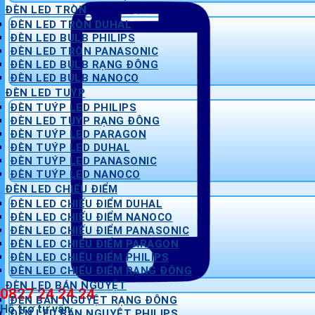
ĐÈN LED TRÒN
ĐÈN LED TRÒN DUHAL
ĐÈN LED BULB PHILIPS
ĐÈN LED TRÒN PANASONIC
ĐÈN LED BULB RẠNG ĐÔNG
ĐÈN LED BULB NANOCO
ĐÈN LED TUÝP
ĐÈN TUÝP LED PHILIPS
ĐÈN LED TUÝP RẠNG ĐÔNG
ĐÈN TUÝP LED PARAGON
ĐÈN TUÝP LED DUHAL
ĐÈN TUÝP LED PANASONIC
ĐÈN TUÝP LED NANOCO
ĐÈN LED CHIẾU ĐIỂM
ĐÈN LED CHIẾU ĐIỂM DUHAL
ĐÈN LED CHIẾU ĐIỂM NANOCO
ĐÈN LED CHIẾU ĐIỂM PANASONIC
ĐÈN LED CHIẾU ĐIỂM PARAGON
ĐÈN LED CHIẾU ĐIỂM PHILIPS
ĐÈN LED CHIẾU ĐIỂM RẠNG ĐÔNG
ĐÈN LED BÁN NGUYỆT
0827 24 24 24
ĐÈN BÁN NGUYỆT RẠNG ĐÔNG
Hỗ trợ tư vấn
ĐÈN LED BÁN NGUYỆT PHILIPS