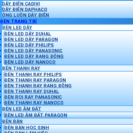
DÂY ĐIỆN CADIVI
DÂY ĐIỆN DAPHACO
ỐNG LUỒN DÂY ĐIỆN
ĐÈN TRANG TRÍ
ĐÈN LED DÂY
ĐÈN LED DÂY DUHAL
ĐÈN LED DÂY PARAGON
ĐÈN LED DÂY PHILIPS
ĐÈN LED DÂY PANASONIC
ĐÈN LED DÂY RẠNG ĐÔNG
ĐÈN LED DÂY NANOCO
ĐÈN THANH RAY
ĐÈN THANH RAY PHILIPS
ĐÈN THANH RAY PARAGON
ĐÈN THANH RAY RẠNG ĐÔNG
ĐÈN THANH RAY DUHAL
ĐÈN RỌI RAY PANASONIC
ĐÈN THANH RAY NANOCO
ĐÈN LED ÂM ĐẤT
ĐÈN LED ÂM ĐẤT PARAGON
ĐÈN BÀN
ĐÈN BÀN HỌC SINH