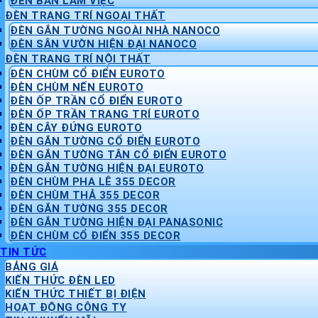
ĐÈN BÀN LÀM VIỆC
ĐÈN TRANG TRÍ NGOẠI THẤT
ĐÈN GẮN TƯỜNG NGOÀI NHÀ NANOCO
ĐÈN SÂN VƯỜN HIỆN ĐẠI NANOCO
ĐÈN TRANG TRÍ NỘI THẤT
ĐÈN CHÙM CỔ ĐIỂN EUROTO
ĐÈN CHÙM NẾN EUROTO
ĐÈN ỐP TRẦN CỔ ĐIỂN EUROTO
ĐÈN ỐP TRẦN TRANG TRÍ EUROTO
ĐÈN CÂY ĐỨNG EUROTO
ĐÈN GẮN TƯỜNG CỔ ĐIỂN EUROTO
ĐÈN GẮN TƯỜNG TÂN CỔ ĐIỂN EUROTO
ĐÈN GẮN TƯỜNG HIỆN ĐẠI EUROTO
ĐÈN CHÙM PHA LÊ 355 DECOR
ĐÈN CHÙM THẢ 355 DECOR
ĐÈN GẮN TƯỜNG 355 DECOR
ĐÈN GẮN TƯỜNG HIỆN ĐẠI PANASONIC
ĐÈN CHÙM CỔ ĐIỂN 355 DECOR
TIN TỨC
BẢNG GIÁ
KIẾN THỨC ĐÈN LED
KIẾN THỨC THIẾT BỊ ĐIỆN
HOẠT ĐỘNG CÔNG TY