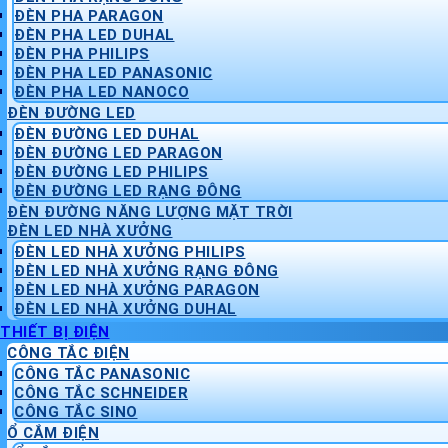
ĐÈN PHA PARAGON
ĐÈN PHA LED DUHAL
ĐÈN PHA PHILIPS
ĐÈN PHA LED PANASONIC
ĐÈN PHA LED NANOCO
ĐÈN ĐƯỜNG LED
ĐÈN ĐƯỜNG LED DUHAL
ĐÈN ĐƯỜNG LED PARAGON
ĐÈN ĐƯỜNG LED PHILIPS
ĐÈN ĐƯỜNG LED RẠNG ĐÔNG
ĐÈN ĐƯỜNG NĂNG LƯỢNG MẶT TRỜI
ĐÈN LED NHÀ XƯỞNG
ĐÈN LED NHÀ XƯỞNG PHILIPS
ĐÈN LED NHÀ XƯỞNG RẠNG ĐÔNG
ĐÈN LED NHÀ XƯỞNG PARAGON
ĐÈN LED NHÀ XƯỞNG DUHAL
THIẾT BỊ ĐIỆN
CÔNG TẮC ĐIỆN
CÔNG TẮC PANASONIC
CÔNG TẮC SCHNEIDER
CÔNG TẮC SINO
Ổ CẮM ĐIỆN