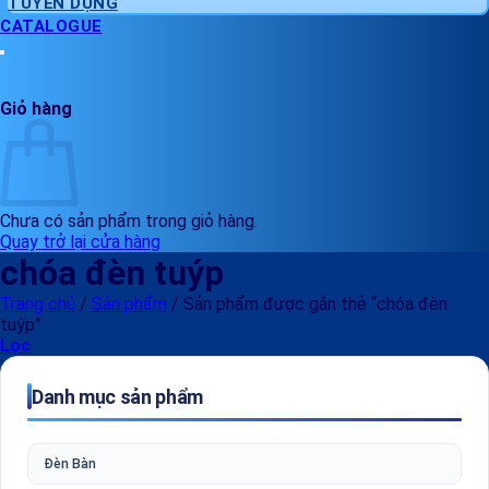
TUYỂN DỤNG
CATALOGUE
Giỏ hàng
Chưa có sản phẩm trong giỏ hàng.
Quay trở lại cửa hàng
chóa đèn tuýp
Trang chủ
/
Sản phẩm
/
Sản phẩm được gắn thẻ “chóa đèn
tuýp”
Lọc
Danh mục sản phẩm
Đèn Bàn