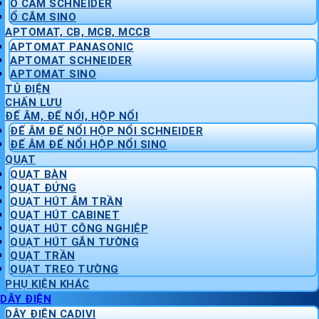
Ổ CẮM SCHNEIDER
Ổ CẮM SINO
APTOMAT, CB, MCB, MCCB
APTOMAT PANASONIC
APTOMAT SCHNEIDER
APTOMAT SINO
TỦ ĐIỆN
CHẤN LƯU
ĐẾ ÂM, ĐẾ NỔI, HỘP NỔI
ĐẾ ÂM ĐẾ NỔI HỘP NỔI SCHNEIDER
ĐẾ ÂM ĐẾ NỔI HỘP NỔI SINO
QUẠT
QUẠT BÀN
QUẠT ĐỨNG
QUẠT HÚT ÂM TRẦN
QUẠT HÚT CABINET
QUẠT HÚT CÔNG NGHIỆP
QUẠT HÚT GẮN TƯỜNG
QUẠT TRẦN
QUẠT TREO TƯỜNG
PHỤ KIỆN KHÁC
DÂY ĐIỆN
DÂY ĐIỆN CADIVI