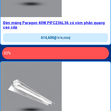
Đèn máng Paragon 40W PIFC236L36 có vòm phản quang
cao cấp
614,600
₫
/
878,000
₫
-30%