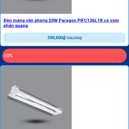
Đèn máng văn phòng 20W Paragon PIFC136L18 có vòm
phản quang
390,600
₫
/
558,000
₫
-30%