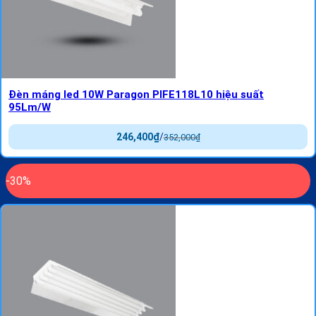
Đèn máng led 10W Paragon PIFE118L10 hiệu suất
95Lm/W
246,400
₫
/
352,000
₫
-30%