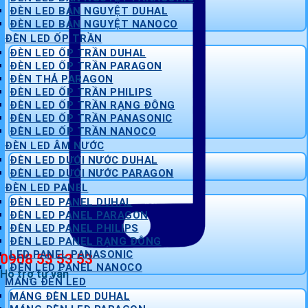
ĐÈN LED BÁN NGUYỆT DUHAL
ĐÈN LED BÁN NGUYỆT NANOCO
ĐÈN LED ỐP TRẦN
ĐÈN LED ỐP TRẦN DUHAL
ĐÈN LED ỐP TRẦN PARAGON
ĐÈN THẢ PARAGON
ĐÈN LED ỐP TRẦN PHILIPS
ĐÈN LED ỐP TRẦN RẠNG ĐÔNG
ĐÈN LED ỐP TRẦN PANASONIC
ĐÈN LED ỐP TRẦN NANOCO
ĐÈN LED ÂM NƯỚC
ĐÈN LED DƯỚI NƯỚC DUHAL
ĐÈN LED DƯỚI NƯỚC PARAGON
ĐÈN LED PANEL
ĐÈN LED PANEL DUHAL
ĐÈN LED PANEL PARAGON
ĐÈN LED PANEL PHILIPS
ĐÈN LED PANEL RẠNG ĐÔNG
LED PANEL PANASONIC
0908 53 53 53
ĐÈN LED PANEL NANOCO
Hỗ trợ tư vấn
MÁNG ĐÈN LED
MÁNG ĐÈN LED DUHAL