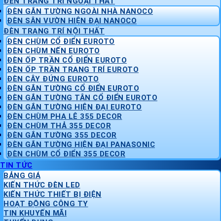
ĐÈN TRANG TRÍ NGOẠI THẤT
ĐÈN GẮN TƯỜNG NGOÀI NHÀ NANOCO
ĐÈN SÂN VƯỜN HIỆN ĐẠI NANOCO
ĐÈN TRANG TRÍ NỘI THẤT
ĐÈN CHÙM CỔ ĐIỂN EUROTO
ĐÈN CHÙM NẾN EUROTO
ĐÈN ỐP TRẦN CỔ ĐIỂN EUROTO
ĐÈN ỐP TRẦN TRANG TRÍ EUROTO
ĐÈN CÂY ĐỨNG EUROTO
ĐÈN GẮN TƯỜNG CỔ ĐIỂN EUROTO
ĐÈN GẮN TƯỜNG TÂN CỔ ĐIỂN EUROTO
ĐÈN GẮN TƯỜNG HIỆN ĐẠI EUROTO
ĐÈN CHÙM PHA LÊ 355 DECOR
ĐÈN CHÙM THẢ 355 DECOR
ĐÈN GẮN TƯỜNG 355 DECOR
ĐÈN GẮN TƯỜNG HIỆN ĐẠI PANASONIC
ĐÈN CHÙM CỔ ĐIỂN 355 DECOR
TIN TỨC
BẢNG GIÁ
KIẾN THỨC ĐÈN LED
KIẾN THỨC THIẾT BỊ ĐIỆN
HOẠT ĐỘNG CÔNG TY
TIN KHUYẾN MÃI