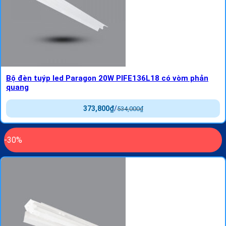
Bộ đèn tuýp led Paragon 20W PIFE136L18 có vòm phản
quang
373,800
₫
/
534,000
₫
-30%