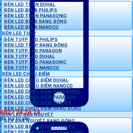
ĐÈN LED TRÒN DUHAL
ĐÈN LED BULB PHILIPS
ĐÈN LED TRÒN PANASONIC
ĐÈN LED BULB RẠNG ĐÔNG
ĐÈN LED BULB NANOCO
ĐÈN LED TUÝP
ĐÈN TUÝP LED PHILIPS
ĐÈN LED TUÝP RẠNG ĐÔNG
ĐÈN TUÝP LED PARAGON
ĐÈN TUÝP LED DUHAL
ĐÈN TUÝP LED PANASONIC
ĐÈN TUÝP LED NANOCO
ĐÈN LED CHIẾU ĐIỂM
ĐÈN LED CHIẾU ĐIỂM DUHAL
ĐÈN LED CHIẾU ĐIỂM NANOCO
ĐÈN LED CHIẾU ĐIỂM PANASONIC
ĐÈN LED CHIẾU ĐIỂM PARAGON
ĐÈN LED CHIẾU ĐIỂM PHILIPS
ĐÈN LED CHIẾU ĐIỂM RẠNG ĐÔNG
0827 24 24 24
ĐÈN LED BÁN NGUYỆT
Hỗ trợ tư vấn
ĐÈN BÁN NGUYỆT RẠNG ĐÔNG
ĐÈN LED BÁN NGUYỆT PHILIPS
ĐÈN LED BÁN NGUYỆT PANASONIC