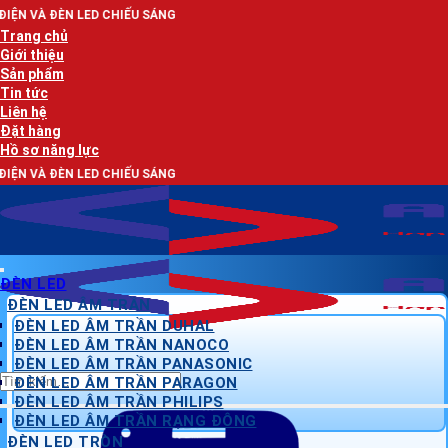
Bỏ
 LED CHIẾU SÁNG
qua
Trang chủ
nội
Giới thiệu
dung
Sản phẩm
Tin tức
Liên hệ
Đặt hàng
Hồ sơ năng lực
 LED CHIẾU SÁNG
ĐÈN LED
ĐÈN LED ÂM TRẦN
ĐÈN LED ÂM TRẦN DUHAL
ĐÈN LED ÂM TRẦN NANOCO
ĐÈN LED ÂM TRẦN PANASONIC
Tìm
ĐÈN LED ÂM TRẦN PARAGON
kiếm:
ĐÈN LED ÂM TRẦN PHILIPS
ĐÈN LED ÂM TRẦN RẠNG ĐÔNG
ĐÈN LED TRÒN