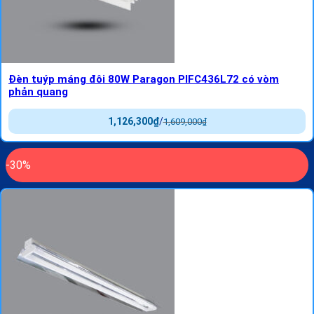
Đèn tuýp máng đôi 80W Paragon PIFC436L72 có vòm
phản quang
1,126,300
₫
/
1,609,000
₫
-30%