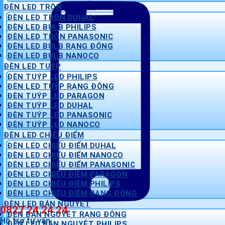
ĐÈN LED TRÒN
ĐÈN LED TRÒN DUHAL
ĐÈN LED BULB PHILIPS
ĐÈN LED TRÒN PANASONIC
ĐÈN LED BULB RẠNG ĐÔNG
ĐÈN LED BULB NANOCO
ĐÈN LED TUÝP
ĐÈN TUÝP LED PHILIPS
ĐÈN LED TUÝP RẠNG ĐÔNG
ĐÈN TUÝP LED PARAGON
ĐÈN TUÝP LED DUHAL
ĐÈN TUÝP LED PANASONIC
ĐÈN TUÝP LED NANOCO
ĐÈN LED CHIẾU ĐIỂM
ĐÈN LED CHIẾU ĐIỂM DUHAL
ĐÈN LED CHIẾU ĐIỂM NANOCO
ĐÈN LED CHIẾU ĐIỂM PANASONIC
ĐÈN LED CHIẾU ĐIỂM PARAGON
ĐÈN LED CHIẾU ĐIỂM PHILIPS
ĐÈN LED CHIẾU ĐIỂM RẠNG ĐÔNG
ĐÈN LED BÁN NGUYỆT
0827 24 24 24
ĐÈN BÁN NGUYỆT RẠNG ĐÔNG
Hỗ trợ tư vấn
ĐÈN LED BÁN NGUYỆT PHILIPS