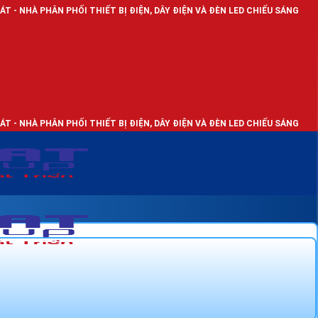
HỐI THIẾT BỊ ĐIỆN, DÂY ĐIỆN VÀ ĐÈN LED CHIẾU SÁNG
HỐI THIẾT BỊ ĐIỆN, DÂY ĐIỆN VÀ ĐÈN LED CHIẾU SÁNG