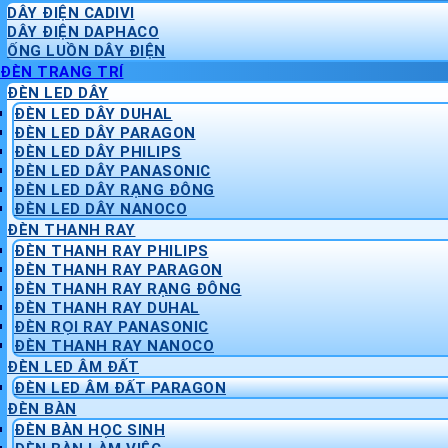
DÂY ĐIỆN CADIVI
DÂY ĐIỆN DAPHACO
ỐNG LUỒN DÂY ĐIỆN
ĐÈN TRANG TRÍ
ĐÈN LED DÂY
ĐÈN LED DÂY DUHAL
ĐÈN LED DÂY PARAGON
ĐÈN LED DÂY PHILIPS
ĐÈN LED DÂY PANASONIC
ĐÈN LED DÂY RẠNG ĐÔNG
ĐÈN LED DÂY NANOCO
ĐÈN THANH RAY
ĐÈN THANH RAY PHILIPS
ĐÈN THANH RAY PARAGON
ĐÈN THANH RAY RẠNG ĐÔNG
ĐÈN THANH RAY DUHAL
ĐÈN RỌI RAY PANASONIC
ĐÈN THANH RAY NANOCO
ĐÈN LED ÂM ĐẤT
ĐÈN LED ÂM ĐẤT PARAGON
ĐÈN BÀN
ĐÈN BÀN HỌC SINH