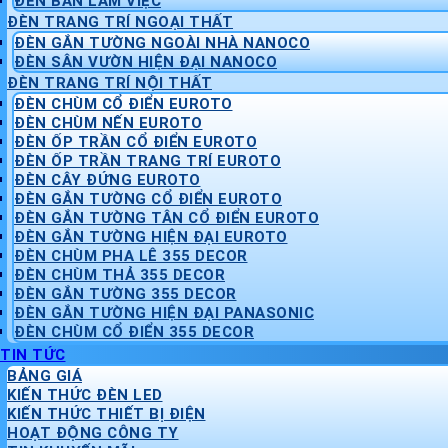
ĐÈN BÀN LÀM VIỆC
ĐÈN TRANG TRÍ NGOẠI THẤT
ĐÈN GẮN TƯỜNG NGOÀI NHÀ NANOCO
ĐÈN SÂN VƯỜN HIỆN ĐẠI NANOCO
ĐÈN TRANG TRÍ NỘI THẤT
ĐÈN CHÙM CỔ ĐIỂN EUROTO
ĐÈN CHÙM NẾN EUROTO
ĐÈN ỐP TRẦN CỔ ĐIỂN EUROTO
ĐÈN ỐP TRẦN TRANG TRÍ EUROTO
ĐÈN CÂY ĐỨNG EUROTO
ĐÈN GẮN TƯỜNG CỔ ĐIỂN EUROTO
ĐÈN GẮN TƯỜNG TÂN CỔ ĐIỂN EUROTO
ĐÈN GẮN TƯỜNG HIỆN ĐẠI EUROTO
ĐÈN CHÙM PHA LÊ 355 DECOR
ĐÈN CHÙM THẢ 355 DECOR
ĐÈN GẮN TƯỜNG 355 DECOR
ĐÈN GẮN TƯỜNG HIỆN ĐẠI PANASONIC
ĐÈN CHÙM CỔ ĐIỂN 355 DECOR
TIN TỨC
BẢNG GIÁ
KIẾN THỨC ĐÈN LED
KIẾN THỨC THIẾT BỊ ĐIỆN
HOẠT ĐỘNG CÔNG TY