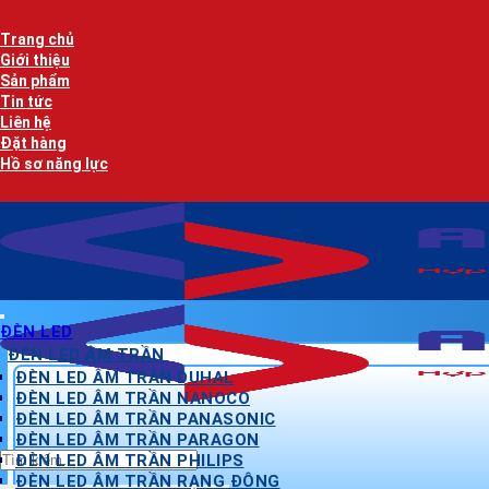
Bỏ
qua
Trang chủ
nội
Giới thiệu
dung
Sản phẩm
Tin tức
Liên hệ
Đặt hàng
Hồ sơ năng lực
ĐÈN LED
ĐÈN LED ÂM TRẦN
ĐÈN LED ÂM TRẦN DUHAL
ĐÈN LED ÂM TRẦN NANOCO
ĐÈN LED ÂM TRẦN PANASONIC
ĐÈN LED ÂM TRẦN PARAGON
Tìm
ĐÈN LED ÂM TRẦN PHILIPS
kiếm:
ĐÈN LED ÂM TRẦN RẠNG ĐÔNG