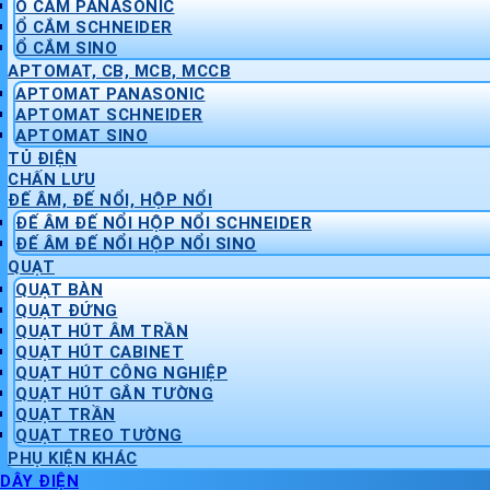
Ổ CẮM PANASONIC
Ổ CẮM SCHNEIDER
Ổ CẮM SINO
APTOMAT, CB, MCB, MCCB
APTOMAT PANASONIC
APTOMAT SCHNEIDER
APTOMAT SINO
TỦ ĐIỆN
CHẤN LƯU
ĐẾ ÂM, ĐẾ NỔI, HỘP NỔI
ĐẾ ÂM ĐẾ NỔI HỘP NỔI SCHNEIDER
ĐẾ ÂM ĐẾ NỔI HỘP NỔI SINO
QUẠT
QUẠT BÀN
QUẠT ĐỨNG
QUẠT HÚT ÂM TRẦN
QUẠT HÚT CABINET
QUẠT HÚT CÔNG NGHIỆP
QUẠT HÚT GẮN TƯỜNG
QUẠT TRẦN
QUẠT TREO TƯỜNG
PHỤ KIỆN KHÁC
DÂY ĐIỆN