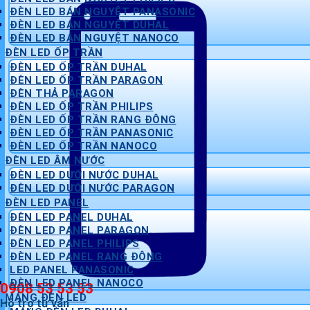
ĐÈN LED BÁN NGUYỆT PANASONIC
ĐÈN LED BÁN NGUYỆT DUHAL
ĐÈN LED BÁN NGUYỆT NANOCO
ĐÈN LED ỐP TRẦN
ĐÈN LED ỐP TRẦN DUHAL
ĐÈN LED ỐP TRẦN PARAGON
ĐÈN THẢ PARAGON
ĐÈN LED ỐP TRẦN PHILIPS
ĐÈN LED ỐP TRẦN RẠNG ĐÔNG
ĐÈN LED ỐP TRẦN PANASONIC
ĐÈN LED ỐP TRẦN NANOCO
ĐÈN LED ÂM NƯỚC
ĐÈN LED DƯỚI NƯỚC DUHAL
ĐÈN LED DƯỚI NƯỚC PARAGON
ĐÈN LED PANEL
ĐÈN LED PANEL DUHAL
ĐÈN LED PANEL PARAGON
ĐÈN LED PANEL PHILIPS
ĐÈN LED PANEL RẠNG ĐÔNG
LED PANEL PANASONIC
ĐÈN LED PANEL NANOCO
0908 53 53 53
MÁNG ĐÈN LED
Hỗ trợ tư vấn