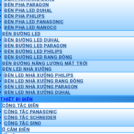
ĐÈN PHA PARAGON
ĐÈN PHA LED DUHAL
ĐÈN PHA PHILIPS
ĐÈN PHA LED PANASONIC
ĐÈN PHA LED NANOCO
ĐÈN ĐƯỜNG LED
ĐÈN ĐƯỜNG LED DUHAL
ĐÈN ĐƯỜNG LED PARAGON
ĐÈN ĐƯỜNG LED PHILIPS
ĐÈN ĐƯỜNG LED RẠNG ĐÔNG
ĐÈN ĐƯỜNG NĂNG LƯỢNG MẶT TRỜI
ĐÈN LED NHÀ XƯỞNG
ĐÈN LED NHÀ XƯỞNG PHILIPS
ĐÈN LED NHÀ XƯỞNG RẠNG ĐÔNG
ĐÈN LED NHÀ XƯỞNG PARAGON
ĐÈN LED NHÀ XƯỞNG DUHAL
THIẾT BỊ ĐIỆN
CÔNG TẮC ĐIỆN
CÔNG TẮC PANASONIC
CÔNG TẮC SCHNEIDER
CÔNG TẮC SINO
Ổ CẮM ĐIỆN