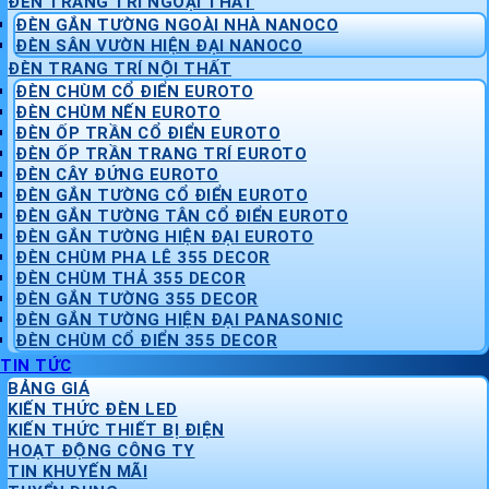
ĐÈN TRANG TRÍ NGOẠI THẤT
ĐÈN GẮN TƯỜNG NGOÀI NHÀ NANOCO
ĐÈN SÂN VƯỜN HIỆN ĐẠI NANOCO
ĐÈN TRANG TRÍ NỘI THẤT
ĐÈN CHÙM CỔ ĐIỂN EUROTO
ĐÈN CHÙM NẾN EUROTO
ĐÈN ỐP TRẦN CỔ ĐIỂN EUROTO
ĐÈN ỐP TRẦN TRANG TRÍ EUROTO
ĐÈN CÂY ĐỨNG EUROTO
ĐÈN GẮN TƯỜNG CỔ ĐIỂN EUROTO
ĐÈN GẮN TƯỜNG TÂN CỔ ĐIỂN EUROTO
ĐÈN GẮN TƯỜNG HIỆN ĐẠI EUROTO
ĐÈN CHÙM PHA LÊ 355 DECOR
ĐÈN CHÙM THẢ 355 DECOR
ĐÈN GẮN TƯỜNG 355 DECOR
ĐÈN GẮN TƯỜNG HIỆN ĐẠI PANASONIC
ĐÈN CHÙM CỔ ĐIỂN 355 DECOR
TIN TỨC
BẢNG GIÁ
KIẾN THỨC ĐÈN LED
KIẾN THỨC THIẾT BỊ ĐIỆN
HOẠT ĐỘNG CÔNG TY
TIN KHUYẾN MÃI