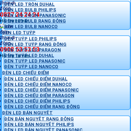
ĐÈN LED TRÒN DUHAL
ĐÈN LED BULB PHILIPS
0827 24 24 24
ĐÈN LED TRÒN PANASONIC
Hỗ trợ tư vấn
ĐÈN LED BULB RẠNG ĐÔNG
ĐÈN LED BULB NANOCO
ĐÈN LED TUÝP
ĐÈN TUÝP LED PHILIPS
ĐÈN LED TUÝP RẠNG ĐÔNG
0908 53 53 53
ĐÈN TUÝP LED PARAGON
Hỗ trợ tư vấn
ĐÈN TUÝP LED DUHAL
ĐÈN TUÝP LED PANASONIC
ĐÈN TUÝP LED NANOCO
ĐÈN LED CHIẾU ĐIỂM
ĐÈN LED CHIẾU ĐIỂM DUHAL
ĐÈN LED CHIẾU ĐIỂM NANOCO
ĐÈN LED CHIẾU ĐIỂM PANASONIC
ĐÈN LED CHIẾU ĐIỂM PARAGON
ĐÈN LED CHIẾU ĐIỂM PHILIPS
ĐÈN LED CHIẾU ĐIỂM RẠNG ĐÔNG
ĐÈN LED BÁN NGUYỆT
ĐÈN BÁN NGUYỆT RẠNG ĐÔNG
ĐÈN LED BÁN NGUYỆT PHILIPS
ĐÈN LED BÁN NGUYỆT PANASONIC