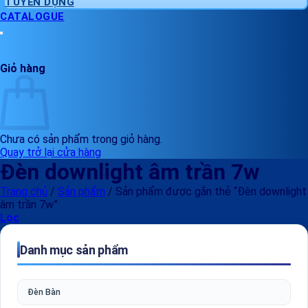
TUYỂN DỤNG
CATALOGUE
Giỏ hàng
Chưa có sản phẩm trong giỏ hàng.
Quay trở lại cửa hàng
Đèn downlight âm trần 7w
Trang chủ
/
Sản phẩm
/
Sản phẩm được gắn thẻ “Đèn downlight
âm trần 7w”
Lọc
Danh mục sản phẩm
Đèn Bàn