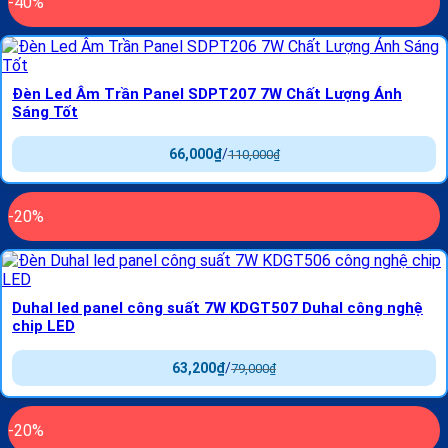
-40%
Đèn Led Âm Trần Panel SDPT207 7W Chất Lượng Ánh
Sáng Tốt
66,000
₫
/
110,000
₫
-20%
Duhal led panel công suất 7W KDGT507 Duhal công nghệ
chip LED
63,200
₫
/
79,000
₫
-20%