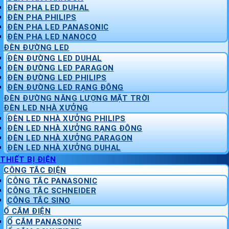
ĐÈN PHA LED DUHAL
ĐÈN PHA PHILIPS
ĐÈN PHA LED PANASONIC
ĐÈN PHA LED NANOCO
ĐÈN ĐƯỜNG LED
ĐÈN ĐƯỜNG LED DUHAL
ĐÈN ĐƯỜNG LED PARAGON
ĐÈN ĐƯỜNG LED PHILIPS
ĐÈN ĐƯỜNG LED RẠNG ĐÔNG
ĐÈN ĐƯỜNG NĂNG LƯỢNG MẶT TRỜI
ĐÈN LED NHÀ XƯỞNG
ĐÈN LED NHÀ XƯỞNG PHILIPS
ĐÈN LED NHÀ XƯỞNG RẠNG ĐÔNG
ĐÈN LED NHÀ XƯỞNG PARAGON
ĐÈN LED NHÀ XƯỞNG DUHAL
THIẾT BỊ ĐIỆN
CÔNG TẮC ĐIỆN
CÔNG TẮC PANASONIC
CÔNG TẮC SCHNEIDER
CÔNG TẮC SINO
Ổ CẮM ĐIỆN
Ổ CẮM PANASONIC