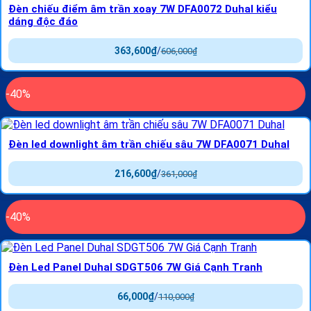
Đèn chiếu điểm âm trần xoay 7W DFA0072 Duhal kiểu
dáng độc đáo
363,600
₫
/
606,000
₫
-40%
Đèn led downlight âm trần chiếu sâu 7W DFA0071 Duhal
216,600
₫
/
361,000
₫
-40%
Đèn Led Panel Duhal SDGT506 7W Giá Cạnh Tranh
66,000
₫
/
110,000
₫