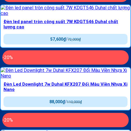
Đèn led panel tròn công suất 7W KDGT546 Duhal chất
lượng cao
57,600
₫
/
72,000
₫
-20%
Đèn Led Downlight 7w Duhal KFX207 Đổi Màu Viền Nhựa Xi
Nano
88,000
₫
/
110,000
₫
-20%