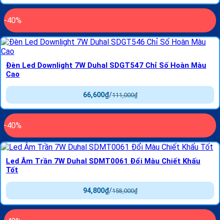
-40%
Đèn Led Downlight 7W Duhal SDGT547 Chỉ Số Hoàn Màu
Cao
66,600
₫
/
111,000
₫
-40%
Led Âm Trần 7W Duhal SDMT0061 Đổi Màu Chiết Khấu
Tốt
94,800
₫
/
158,000
₫