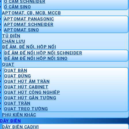
Ổ CẮM SCHNEIDER
Ổ CẮM SINO
APTOMAT, CB, MCB, MCCB
APTOMAT PANASONIC
APTOMAT SCHNEIDER
APTOMAT SINO
TỦ ĐIỆN
CHẤN LƯU
ĐẾ ÂM, ĐẾ NỔI, HỘP NỔI
ĐẾ ÂM ĐẾ NỔI HỘP NỔI SCHNEIDER
ĐẾ ÂM ĐẾ NỔI HỘP NỔI SINO
QUẠT
QUẠT BÀN
QUẠT ĐỨNG
QUẠT HÚT ÂM TRẦN
QUẠT HÚT CABINET
QUẠT HÚT CÔNG NGHIỆP
QUẠT HÚT GẮN TƯỜNG
QUẠT TRẦN
QUẠT TREO TƯỜNG
PHỤ KIỆN KHÁC
DÂY ĐIỆN
DÂY ĐIỆN CADIVI