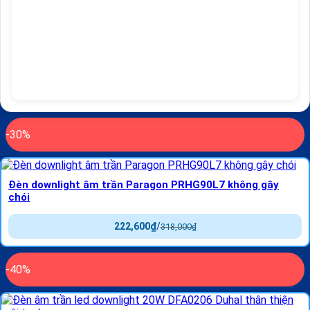
-30%
Đèn downlight âm trần Paragon PRHG90L7 không gây
chói
222,600
₫
/
318,000
₫
-40%