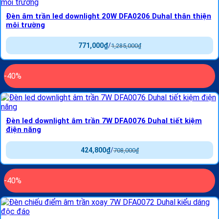
Đèn âm trần led downlight 20W DFA0206 Duhal thân thiện
môi trường
771,000
₫
/
1,285,000
₫
-40%
Đèn led downlight âm trần 7W DFA0076 Duhal tiết kiệm
điện năng
424,800
₫
/
708,000
₫
-40%