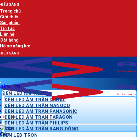
Bỏ
A
qua
Trang chủ
nội
Giới thiệu
dung
Sản phẩm
Tin tức
Liên hệ
Đặt hàng
Hồ sơ năng lực
A
ĐÈN LED
ĐÈN LED ÂM TRẦN
ĐÈN LED ÂM TRẦN DUHAL
ĐÈN LED ÂM TRẦN NANOCO
ĐÈN LED ÂM TRẦN PANASONIC
Tìm
ĐÈN LED ÂM TRẦN PARAGON
kiếm:
ĐÈN LED ÂM TRẦN PHILIPS
ĐÈN LED ÂM TRẦN RẠNG ĐÔNG
ĐÈN LED TRÒN