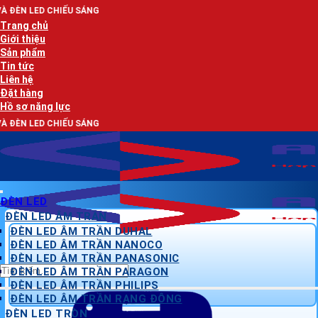
Bỏ
U SÁNG
qua
Trang chủ
nội
Giới thiệu
dung
Sản phẩm
Tin tức
Liên hệ
Đặt hàng
Hồ sơ năng lực
U SÁNG
ĐÈN LED
ĐÈN LED ÂM TRẦN
ĐÈN LED ÂM TRẦN DUHAL
ĐÈN LED ÂM TRẦN NANOCO
ĐÈN LED ÂM TRẦN PANASONIC
Tìm
ĐÈN LED ÂM TRẦN PARAGON
kiếm:
ĐÈN LED ÂM TRẦN PHILIPS
ĐÈN LED ÂM TRẦN RẠNG ĐÔNG
ĐÈN LED TRÒN