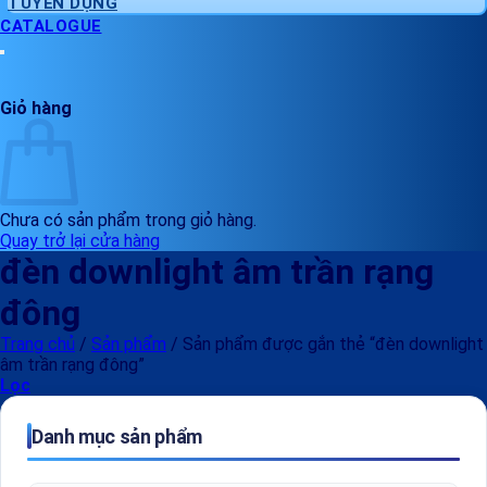
TUYỂN DỤNG
CATALOGUE
Giỏ hàng
Chưa có sản phẩm trong giỏ hàng.
Quay trở lại cửa hàng
đèn downlight âm trần rạng
đông
Trang chủ
/
Sản phẩm
/
Sản phẩm được gắn thẻ “đèn downlight
âm trần rạng đông”
Lọc
Danh mục sản phẩm