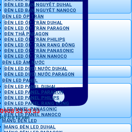
ĐÈN LED BÁN NGUYỆT DUHAL
ĐÈN LED BÁN NGUYỆT NANOCO
ĐÈN LED ỐP TRẦN
ĐÈN LED ỐP TRẦN DUHAL
ĐÈN LED ỐP TRẦN PARAGON
ĐÈN THẢ PARAGON
ĐÈN LED ỐP TRẦN PHILIPS
ĐÈN LED ỐP TRẦN RẠNG ĐÔNG
ĐÈN LED ỐP TRẦN PANASONIC
ĐÈN LED ỐP TRẦN NANOCO
ĐÈN LED ÂM NƯỚC
ĐÈN LED DƯỚI NƯỚC DUHAL
ĐÈN LED DƯỚI NƯỚC PARAGON
ĐÈN LED PANEL
ĐÈN LED PANEL DUHAL
ĐÈN LED PANEL PARAGON
ĐÈN LED PANEL PHILIPS
ĐÈN LED PANEL RẠNG ĐÔNG
LED PANEL PANASONIC
0908 53 53 53
ĐÈN LED PANEL NANOCO
Hỗ trợ tư vấn
MÁNG ĐÈN LED
MÁNG ĐÈN LED DUHAL