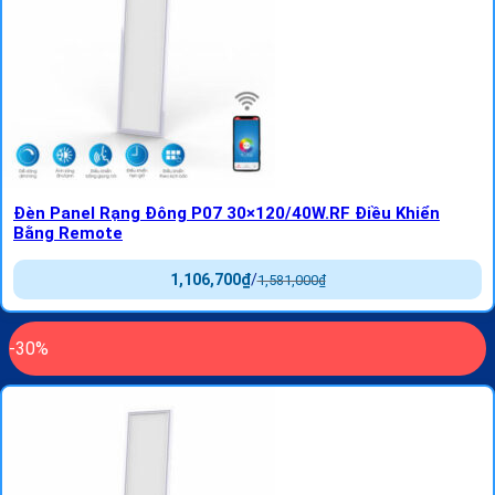
Đèn Panel Rạng Đông P07 30×120/40W.RF Điều Khiển
Bằng Remote
1,106,700
₫
/
1,581,000
₫
-30%