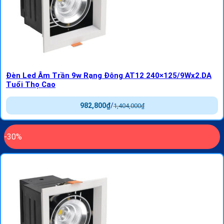
Đèn Led Âm Trần 9w Rạng Đông AT12 240×125/9Wx2.DA
Tuổi Thọ Cao
982,800
₫
/
1,404,000
₫
-30%