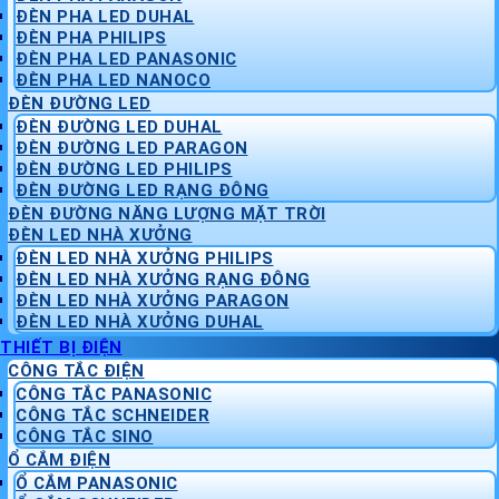
ĐÈN PHA LED DUHAL
ĐÈN PHA PHILIPS
ĐÈN PHA LED PANASONIC
ĐÈN PHA LED NANOCO
ĐÈN ĐƯỜNG LED
ĐÈN ĐƯỜNG LED DUHAL
ĐÈN ĐƯỜNG LED PARAGON
ĐÈN ĐƯỜNG LED PHILIPS
ĐÈN ĐƯỜNG LED RẠNG ĐÔNG
ĐÈN ĐƯỜNG NĂNG LƯỢNG MẶT TRỜI
ĐÈN LED NHÀ XƯỞNG
ĐÈN LED NHÀ XƯỞNG PHILIPS
ĐÈN LED NHÀ XƯỞNG RẠNG ĐÔNG
ĐÈN LED NHÀ XƯỞNG PARAGON
ĐÈN LED NHÀ XƯỞNG DUHAL
THIẾT BỊ ĐIỆN
CÔNG TẮC ĐIỆN
CÔNG TẮC PANASONIC
CÔNG TẮC SCHNEIDER
CÔNG TẮC SINO
Ổ CẮM ĐIỆN
Ổ CẮM PANASONIC