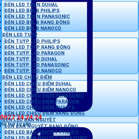
ĐÈN LED TRÒN DUHAL
ĐÈN LED BULB PHILIPS
ĐÈN LED TRÒN PANASONIC
ĐÈN LED BULB RẠNG ĐÔNG
ĐÈN LED BULB NANOCO
ĐÈN LED TUÝP
ĐÈN TUÝP LED PHILIPS
ĐÈN LED TUÝP RẠNG ĐÔNG
ĐÈN TUÝP LED PARAGON
ĐÈN TUÝP LED DUHAL
ĐÈN TUÝP LED PANASONIC
ĐÈN TUÝP LED NANOCO
ĐÈN LED CHIẾU ĐIỂM
ĐÈN LED CHIẾU ĐIỂM DUHAL
ĐÈN LED CHIẾU ĐIỂM NANOCO
ĐÈN LED CHIẾU ĐIỂM PANASONIC
ĐÈN LED CHIẾU ĐIỂM PARAGON
ĐÈN LED CHIẾU ĐIỂM PHILIPS
ĐÈN LED CHIẾU ĐIỂM RẠNG ĐÔNG
0827 24 24 24
ĐÈN LED BÁN NGUYỆT
Hỗ trợ tư vấn
ĐÈN BÁN NGUYỆT RẠNG ĐÔNG
ĐÈN LED BÁN NGUYỆT PHILIPS
ĐÈN LED BÁN NGUYỆT PANASONIC