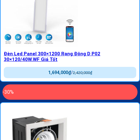
Đèn Led Panel 300×1200 Rạng Đông D P02
30×120/40W.WF Giá Tốt
1,694,000
₫
/
2,420,000
₫
-30%