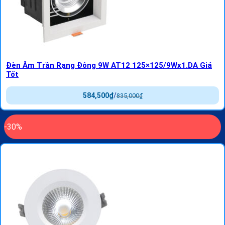
Đèn Âm Trần Rạng Đông 9W AT12 125×125/9Wx1.DA Giá
Tốt
584,500
₫
/
835,000
₫
-30%