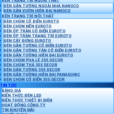
ĐÈN TRANG TRÍ NGOẠI THẤT
ĐÈN GẮN TƯỜNG NGOÀI NHÀ NANOCO
ĐÈN SÂN VƯỜN HIỆN ĐẠI NANOCO
ĐÈN TRANG TRÍ NỘI THẤT
ĐÈN CHÙM CỔ ĐIỂN EUROTO
ĐÈN CHÙM NẾN EUROTO
ĐÈN ỐP TRẦN CỔ ĐIỂN EUROTO
ĐÈN ỐP TRẦN TRANG TRÍ EUROTO
ĐÈN CÂY ĐỨNG EUROTO
ĐÈN GẮN TƯỜNG CỔ ĐIỂN EUROTO
ĐÈN GẮN TƯỜNG TÂN CỔ ĐIỂN EUROTO
ĐÈN GẮN TƯỜNG HIỆN ĐẠI EUROTO
ĐÈN CHÙM PHA LÊ 355 DECOR
ĐÈN CHÙM THẢ 355 DECOR
ĐÈN GẮN TƯỜNG 355 DECOR
ĐÈN GẮN TƯỜNG HIỆN ĐẠI PANASONIC
ĐÈN CHÙM CỔ ĐIỂN 355 DECOR
TIN TỨC
BẢNG GIÁ
KIẾN THỨC ĐÈN LED
KIẾN THỨC THIẾT BỊ ĐIỆN
HOẠT ĐỘNG CÔNG TY
TIN KHUYẾN MÃI