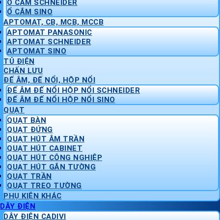
Ổ CẮM SCHNEIDER
Ổ CẮM SINO
APTOMAT, CB, MCB, MCCB
APTOMAT PANASONIC
APTOMAT SCHNEIDER
APTOMAT SINO
TỦ ĐIỆN
CHẤN LƯU
ĐẾ ÂM, ĐẾ NỔI, HỘP NỔI
ĐẾ ÂM ĐẾ NỔI HỘP NỔI SCHNEIDER
ĐẾ ÂM ĐẾ NỔI HỘP NỔI SINO
QUẠT
QUẠT BÀN
QUẠT ĐỨNG
QUẠT HÚT ÂM TRẦN
QUẠT HÚT CABINET
QUẠT HÚT CÔNG NGHIỆP
QUẠT HÚT GẮN TƯỜNG
QUẠT TRẦN
QUẠT TREO TƯỜNG
PHỤ KIỆN KHÁC
DÂY ĐIỆN
DÂY ĐIỆN CADIVI