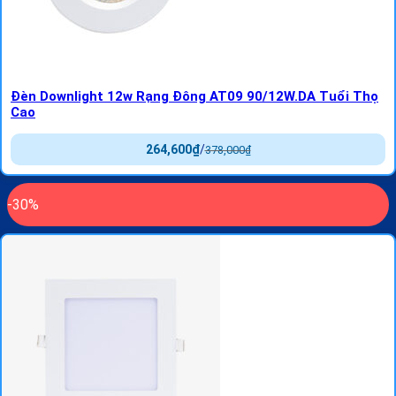
Đèn Downlight 12w Rạng Đông AT09 90/12W.DA Tuổi Thọ
Cao
264,600
₫
/
378,000
₫
-30%