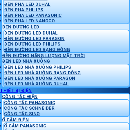
ĐÈN PHA LED DUHAL
ĐÈN PHA PHILIPS
ĐÈN PHA LED PANASONIC
ĐÈN PHA LED NANOCO
ĐÈN ĐƯỜNG LED
ĐÈN ĐƯỜNG LED DUHAL
ĐÈN ĐƯỜNG LED PARAGON
ĐÈN ĐƯỜNG LED PHILIPS
ĐÈN ĐƯỜNG LED RẠNG ĐÔNG
ĐÈN ĐƯỜNG NĂNG LƯỢNG MẶT TRỜI
ĐÈN LED NHÀ XƯỞNG
ĐÈN LED NHÀ XƯỞNG PHILIPS
ĐÈN LED NHÀ XƯỞNG RẠNG ĐÔNG
ĐÈN LED NHÀ XƯỞNG PARAGON
ĐÈN LED NHÀ XƯỞNG DUHAL
THIẾT BỊ ĐIỆN
CÔNG TẮC ĐIỆN
CÔNG TẮC PANASONIC
CÔNG TẮC SCHNEIDER
CÔNG TẮC SINO
Ổ CẮM ĐIỆN
Ổ CẮM PANASONIC