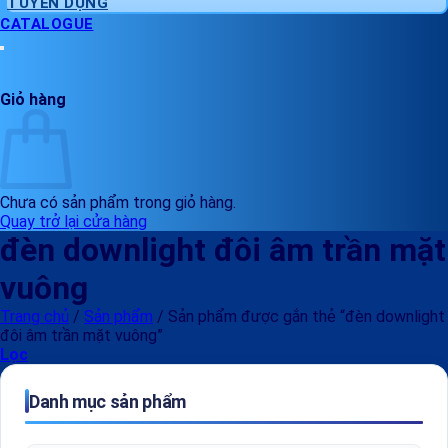
TUYỂN DỤNG
CATALOGUE
Giỏ hàng
Chưa có sản phẩm trong giỏ hàng.
Quay trở lại cửa hàng
đèn downlight đôi âm trần mặt
vuông
Trang chủ
/
Sản phẩm
/
Sản phẩm được gắn thẻ “đèn downlight
đôi âm trần mặt vuông”
Lọc
Danh mục sản phẩm