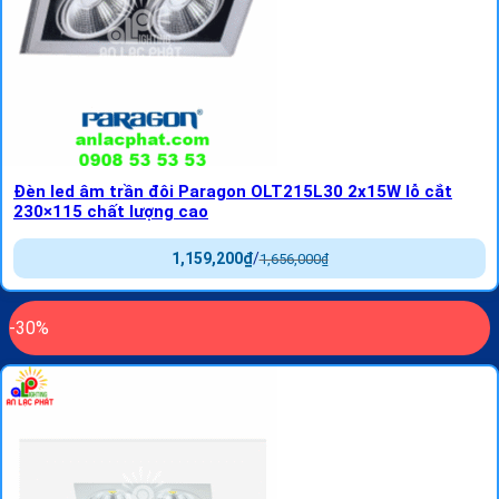
Đèn led âm trần đôi Paragon OLT215L30 2x15W lỗ cắt
230×115 chất lượng cao
1,159,200
₫
/
1,656,000
₫
-30%