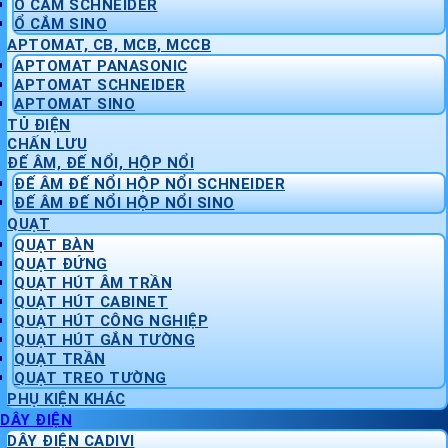
Ổ CẮM SCHNEIDER
Ổ CẮM SINO
APTOMAT, CB, MCB, MCCB
APTOMAT PANASONIC
APTOMAT SCHNEIDER
APTOMAT SINO
TỦ ĐIỆN
CHẤN LƯU
ĐẾ ÂM, ĐẾ NỔI, HỘP NỔI
ĐẾ ÂM ĐẾ NỔI HỘP NỔI SCHNEIDER
ĐẾ ÂM ĐẾ NỔI HỘP NỔI SINO
QUẠT
QUẠT BÀN
QUẠT ĐỨNG
QUẠT HÚT ÂM TRẦN
QUẠT HÚT CABINET
QUẠT HÚT CÔNG NGHIỆP
QUẠT HÚT GẮN TƯỜNG
QUẠT TRẦN
QUẠT TREO TƯỜNG
PHỤ KIỆN KHÁC
DÂY ĐIỆN
DÂY ĐIỆN CADIVI