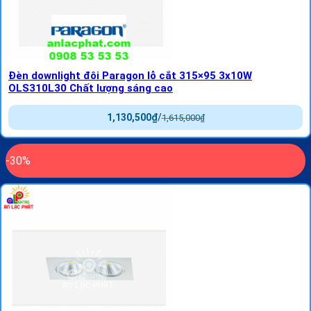
Đèn downlight đôi Paragon lỗ cắt 315×95 3x10W
OLS310L30 Chất lượng sáng cao
1,130,500
₫
/
1,615,000
₫
-30%