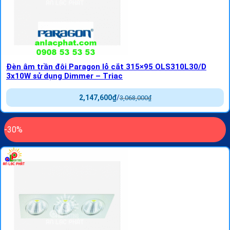
Đèn âm trần đôi Paragon lỗ cắt 315×95 OLS310L30/D
3x10W sử dụng Dimmer – Triac
2,147,600
₫
/
3,068,000
₫
-30%