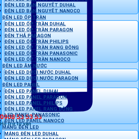
ĐÈN LED BÁN NGUYỆT DUHAL
ĐÈN LED BÁN NGUYỆT NANOCO
ĐÈN LED ỐP TRẦN
ĐÈN LED ỐP TRẦN DUHAL
ĐÈN LED ỐP TRẦN PARAGON
ĐÈN THẢ PARAGON
ĐÈN LED ỐP TRẦN PHILIPS
ĐÈN LED ỐP TRẦN RẠNG ĐÔNG
ĐÈN LED ỐP TRẦN PANASONIC
ĐÈN LED ỐP TRẦN NANOCO
ĐÈN LED ÂM NƯỚC
ĐÈN LED DƯỚI NƯỚC DUHAL
ĐÈN LED DƯỚI NƯỚC PARAGON
ĐÈN LED PANEL
ĐÈN LED PANEL DUHAL
ĐÈN LED PANEL PARAGON
ĐÈN LED PANEL PHILIPS
ĐÈN LED PANEL RẠNG ĐÔNG
LED PANEL PANASONIC
0908 53 53 53
ĐÈN LED PANEL NANOCO
Hỗ trợ tư vấn
MÁNG ĐÈN LED
MÁNG ĐÈN LED DUHAL