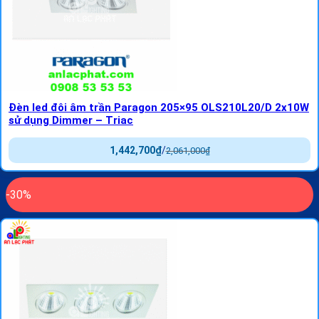
Đèn led đôi âm trần Paragon 205×95 OLS210L20/D 2x10W
sử dụng Dimmer – Triac
1,442,700
₫
/
2,061,000
₫
-30%