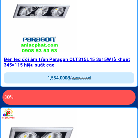
Đèn led đôi âm trần Paragon OLT315L45 3x15W lỗ khoét
345×115 hiệu suất cao
1,554,000
₫
/
2,220,000
₫
-30%