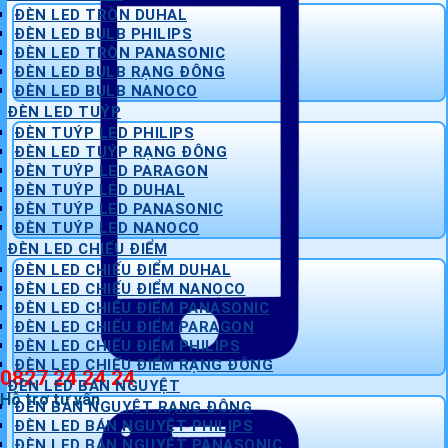
ĐÈN LED TRÒN DUHAL
ĐÈN LED BULB PHILIPS
ĐÈN LED TRÒN PANASONIC
ĐÈN LED BULB RẠNG ĐÔNG
ĐÈN LED BULB NANOCO
ĐÈN LED TUÝP
ĐÈN TUÝP LED PHILIPS
ĐÈN LED TUÝP RẠNG ĐÔNG
ĐÈN TUÝP LED PARAGON
ĐÈN TUÝP LED DUHAL
ĐÈN TUÝP LED PANASONIC
ĐÈN TUÝP LED NANOCO
ĐÈN LED CHIẾU ĐIỂM
ĐÈN LED CHIẾU ĐIỂM DUHAL
ĐÈN LED CHIẾU ĐIỂM NANOCO
ĐÈN LED CHIẾU ĐIỂM PANASONIC
ĐÈN LED CHIẾU ĐIỂM PARAGON
ĐÈN LED CHIẾU ĐIỂM PHILIPS
ĐÈN LED CHIẾU ĐIỂM RẠNG ĐÔNG
0827 24 24 24
ĐÈN LED BÁN NGUYỆT
Hỗ trợ tư vấn
ĐÈN BÁN NGUYỆT RẠNG ĐÔNG
ĐÈN LED BÁN NGUYỆT PHILIPS
ĐÈN LED BÁN NGUYỆT PANASONIC