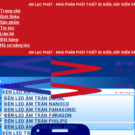
Bỏ
N LẠC PHÁT - NHÀ PHÂN PHỐI THIẾT BỊ ĐIỆN, DÂY ĐIỆN VÀ ĐÈN LED CHIẾU
qua
Trang chủ
nội
Giới thiệu
dung
Sản phẩm
Tin tức
Liên hệ
Đặt hàng
Hồ sơ năng lực
N LẠC PHÁT - NHÀ PHÂN PHỐI THIẾT BỊ ĐIỆN, DÂY ĐIỆN VÀ ĐÈN LED CHIẾU
ĐÈN LED
ĐÈN LED ÂM TRẦN
ĐÈN LED ÂM TRẦN DUHAL
ĐÈN LED ÂM TRẦN NANOCO
ĐÈN LED ÂM TRẦN PANASONIC
Tìm
ĐÈN LED ÂM TRẦN PARAGON
kiếm:
ĐÈN LED ÂM TRẦN PHILIPS
ĐÈN LED ÂM TRẦN RẠNG ĐÔNG
ĐÈN LED TRÒN