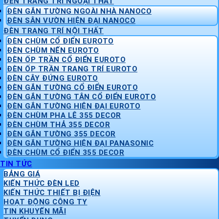
ĐÈN TRANG TRÍ NGOẠI THẤT
ĐÈN GẮN TƯỜNG NGOÀI NHÀ NANOCO
ĐÈN SÂN VƯỜN HIỆN ĐẠI NANOCO
ĐÈN TRANG TRÍ NỘI THẤT
ĐÈN CHÙM CỔ ĐIỂN EUROTO
ĐÈN CHÙM NẾN EUROTO
ĐÈN ỐP TRẦN CỔ ĐIỂN EUROTO
ĐÈN ỐP TRẦN TRANG TRÍ EUROTO
ĐÈN CÂY ĐỨNG EUROTO
ĐÈN GẮN TƯỜNG CỔ ĐIỂN EUROTO
ĐÈN GẮN TƯỜNG TÂN CỔ ĐIỂN EUROTO
ĐÈN GẮN TƯỜNG HIỆN ĐẠI EUROTO
ĐÈN CHÙM PHA LÊ 355 DECOR
ĐÈN CHÙM THẢ 355 DECOR
ĐÈN GẮN TƯỜNG 355 DECOR
ĐÈN GẮN TƯỜNG HIỆN ĐẠI PANASONIC
ĐÈN CHÙM CỔ ĐIỂN 355 DECOR
TIN TỨC
BẢNG GIÁ
KIẾN THỨC ĐÈN LED
KIẾN THỨC THIẾT BỊ ĐIỆN
HOẠT ĐỘNG CÔNG TY
TIN KHUYẾN MÃI