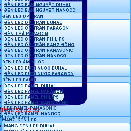
ĐÈN LED BÁN NGUYỆT DUHAL
ĐÈN LED BÁN NGUYỆT NANOCO
ĐÈN LED ỐP TRẦN
ĐÈN LED ỐP TRẦN DUHAL
ĐÈN LED ỐP TRẦN PARAGON
ĐÈN THẢ PARAGON
ĐÈN LED ỐP TRẦN PHILIPS
ĐÈN LED ỐP TRẦN RẠNG ĐÔNG
ĐÈN LED ỐP TRẦN PANASONIC
ĐÈN LED ỐP TRẦN NANOCO
ĐÈN LED ÂM NƯỚC
ĐÈN LED DƯỚI NƯỚC DUHAL
ĐÈN LED DƯỚI NƯỚC PARAGON
ĐÈN LED PANEL
ĐÈN LED PANEL DUHAL
ĐÈN LED PANEL PARAGON
ĐÈN LED PANEL PHILIPS
ĐÈN LED PANEL RẠNG ĐÔNG
LED PANEL PANASONIC
0908 53 53 53
ĐÈN LED PANEL NANOCO
Hỗ trợ tư vấn
MÁNG ĐÈN LED
MÁNG ĐÈN LED DUHAL