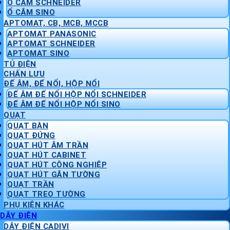
Ổ CẮM SCHNEIDER
Ổ CẮM SINO
APTOMAT, CB, MCB, MCCB
APTOMAT PANASONIC
APTOMAT SCHNEIDER
APTOMAT SINO
TỦ ĐIỆN
CHẤN LƯU
ĐẾ ÂM, ĐẾ NỔI, HỘP NỔI
ĐẾ ÂM ĐẾ NỔI HỘP NỔI SCHNEIDER
ĐẾ ÂM ĐẾ NỔI HỘP NỔI SINO
QUẠT
QUẠT BÀN
QUẠT ĐỨNG
QUẠT HÚT ÂM TRẦN
QUẠT HÚT CABINET
QUẠT HÚT CÔNG NGHIỆP
QUẠT HÚT GẮN TƯỜNG
QUẠT TRẦN
QUẠT TREO TƯỜNG
PHỤ KIỆN KHÁC
DÂY ĐIỆN
DÂY ĐIỆN CADIVI