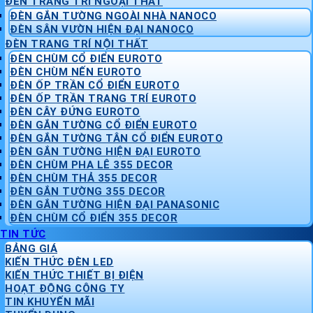
ĐÈN TRANG TRÍ NGOẠI THẤT
ĐÈN GẮN TƯỜNG NGOÀI NHÀ NANOCO
ĐÈN SÂN VƯỜN HIỆN ĐẠI NANOCO
ĐÈN TRANG TRÍ NỘI THẤT
ĐÈN CHÙM CỔ ĐIỂN EUROTO
ĐÈN CHÙM NẾN EUROTO
ĐÈN ỐP TRẦN CỔ ĐIỂN EUROTO
ĐÈN ỐP TRẦN TRANG TRÍ EUROTO
ĐÈN CÂY ĐỨNG EUROTO
ĐÈN GẮN TƯỜNG CỔ ĐIỂN EUROTO
ĐÈN GẮN TƯỜNG TÂN CỔ ĐIỂN EUROTO
ĐÈN GẮN TƯỜNG HIỆN ĐẠI EUROTO
ĐÈN CHÙM PHA LÊ 355 DECOR
ĐÈN CHÙM THẢ 355 DECOR
ĐÈN GẮN TƯỜNG 355 DECOR
ĐÈN GẮN TƯỜNG HIỆN ĐẠI PANASONIC
ĐÈN CHÙM CỔ ĐIỂN 355 DECOR
TIN TỨC
BẢNG GIÁ
KIẾN THỨC ĐÈN LED
KIẾN THỨC THIẾT BỊ ĐIỆN
HOẠT ĐỘNG CÔNG TY
TIN KHUYẾN MÃI