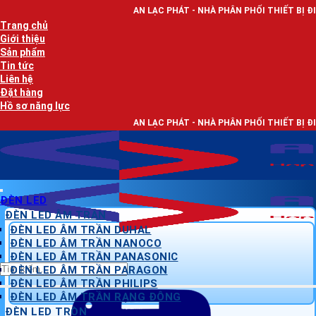
Bỏ
AN LẠC PHÁT - NHÀ PHÂN PHỐI THIẾT BỊ ĐIỆN, DÂY ĐIỆN VÀ
qua
Trang chủ
nội
Giới thiệu
dung
Sản phẩm
Tin tức
Liên hệ
Đặt hàng
Hồ sơ năng lực
AN LẠC PHÁT - NHÀ PHÂN PHỐI THIẾT BỊ ĐIỆN, DÂY ĐIỆN VÀ
ĐÈN LED
ĐÈN LED ÂM TRẦN
ĐÈN LED ÂM TRẦN DUHAL
ĐÈN LED ÂM TRẦN NANOCO
ĐÈN LED ÂM TRẦN PANASONIC
Tìm
ĐÈN LED ÂM TRẦN PARAGON
kiếm:
ĐÈN LED ÂM TRẦN PHILIPS
ĐÈN LED ÂM TRẦN RẠNG ĐÔNG
ĐÈN LED TRÒN