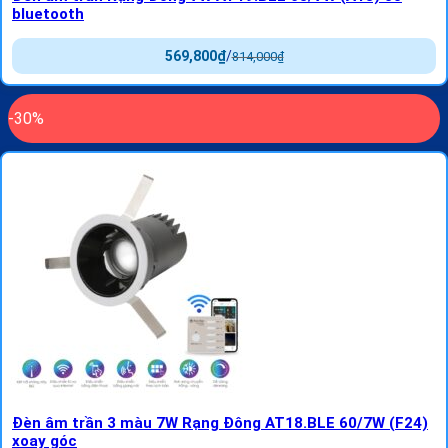
bluetooth
569,800
₫
/
814,000
₫
-30%
Đèn âm trần 3 màu 7W Rạng Đông AT18.BLE 60/7W (F24)
xoay góc