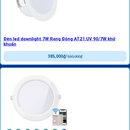
Đèn led downlight 7W Rạng Đông AT21.UV 90/7W khử
khuẩn
385,000
₫
/
550,000
₫