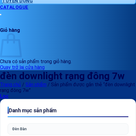
TUYỂN DỤNG
CATALOGUE
Giỏ hàng
Chưa có sản phẩm trong giỏ hàng.
Quay trở lại cửa hàng
đèn downlight rạng đông 7w
Trang chủ
/
Sản phẩm
/
Sản phẩm được gắn thẻ “đèn downlight
rạng đông 7w”
Lọc
Danh mục sản phẩm
Đèn Bàn