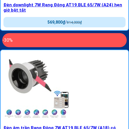
Đèn downlight 7W Rạng Đông AT19.BLE 65/7W (A24) hẹn
giờ bật tắt
569,800
₫
/
814,000
₫
-30%
Đèn âm trần Rạng Đông 7W AT19.BLE 65/7W (A18) có