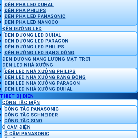
ĐÈN PHA LED DUHAL
ĐÈN PHA PHILIPS
ĐÈN PHA LED PANASONIC
ĐÈN PHA LED NANOCO
ĐÈN ĐƯỜNG LED
ĐÈN ĐƯỜNG LED DUHAL
ĐÈN ĐƯỜNG LED PARAGON
ĐÈN ĐƯỜNG LED PHILIPS
ĐÈN ĐƯỜNG LED RẠNG ĐÔNG
ĐÈN ĐƯỜNG NĂNG LƯỢNG MẶT TRỜI
ĐÈN LED NHÀ XƯỞNG
ĐÈN LED NHÀ XƯỞNG PHILIPS
ĐÈN LED NHÀ XƯỞNG RẠNG ĐÔNG
ĐÈN LED NHÀ XƯỞNG PARAGON
ĐÈN LED NHÀ XƯỞNG DUHAL
THIẾT BỊ ĐIỆN
CÔNG TẮC ĐIỆN
CÔNG TẮC PANASONIC
CÔNG TẮC SCHNEIDER
CÔNG TẮC SINO
Ổ CẮM ĐIỆN
Ổ CẮM PANASONIC