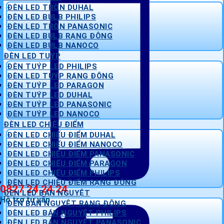
ĐÈN LED TRÒN DUHAL
ĐÈN LED BULB PHILIPS
ĐÈN LED TRÒN PANASONIC
ĐÈN LED BULB RẠNG ĐÔNG
ĐÈN LED BULB NANOCO
ĐÈN LED TUÝP
ĐÈN TUÝP LED PHILIPS
ĐÈN LED TUÝP RẠNG ĐÔNG
ĐÈN TUÝP LED PARAGON
ĐÈN TUÝP LED DUHAL
ĐÈN TUÝP LED PANASONIC
ĐÈN TUÝP LED NANOCO
ĐÈN LED CHIẾU ĐIỂM
ĐÈN LED CHIẾU ĐIỂM DUHAL
ĐÈN LED CHIẾU ĐIỂM NANOCO
ĐÈN LED CHIẾU ĐIỂM PANASONIC
ĐÈN LED CHIẾU ĐIỂM PARAGON
ĐÈN LED CHIẾU ĐIỂM PHILIPS
ĐÈN LED CHIẾU ĐIỂM RẠNG ĐÔNG
0827 24 24 24
ĐÈN LED BÁN NGUYỆT
Hỗ trợ tư vấn
ĐÈN BÁN NGUYỆT RẠNG ĐÔNG
ĐÈN LED BÁN NGUYỆT PHILIPS
ĐÈN LED BÁN NGUYỆT PANASONIC