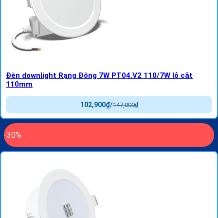
Đèn downlight Rạng Đông 7W PT04.V2 110/7W lỗ cắt
110mm
102,900
₫
/
147,000
₫
-30%