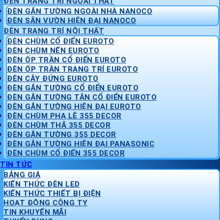
ĐÈN TRANG TRÍ NGOẠI THẤT
ĐÈN GẮN TƯỜNG NGOÀI NHÀ NANOCO
ĐÈN SÂN VƯỜN HIỆN ĐẠI NANOCO
ĐÈN TRANG TRÍ NỘI THẤT
ĐÈN CHÙM CỔ ĐIỂN EUROTO
ĐÈN CHÙM NẾN EUROTO
ĐÈN ỐP TRẦN CỔ ĐIỂN EUROTO
ĐÈN ỐP TRẦN TRANG TRÍ EUROTO
ĐÈN CÂY ĐỨNG EUROTO
ĐÈN GẮN TƯỜNG CỔ ĐIỂN EUROTO
ĐÈN GẮN TƯỜNG TÂN CỔ ĐIỂN EUROTO
ĐÈN GẮN TƯỜNG HIỆN ĐẠI EUROTO
ĐÈN CHÙM PHA LÊ 355 DECOR
ĐÈN CHÙM THẢ 355 DECOR
ĐÈN GẮN TƯỜNG 355 DECOR
ĐÈN GẮN TƯỜNG HIỆN ĐẠI PANASONIC
ĐÈN CHÙM CỔ ĐIỂN 355 DECOR
TIN TỨC
BẢNG GIÁ
KIẾN THỨC ĐÈN LED
KIẾN THỨC THIẾT BỊ ĐIỆN
HOẠT ĐỘNG CÔNG TY
TIN KHUYẾN MÃI