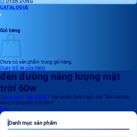
TUYỂN DỤNG
CATALOGUE
Giỏ hàng
Chưa có sản phẩm trong giỏ hàng.
Quay trở lại cửa hàng
đèn đường năng lượng mặt
trời 60w
Trang chủ
/
Sản phẩm
/
Sản phẩm được gắn thẻ “đèn đường
năng lượng mặt trời 60w”
Lọc
Danh mục sản phẩm