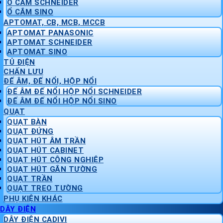
Ổ CẮM SCHNEIDER
Ổ CẮM SINO
APTOMAT, CB, MCB, MCCB
APTOMAT PANASONIC
APTOMAT SCHNEIDER
APTOMAT SINO
TỦ ĐIỆN
CHẤN LƯU
ĐẾ ÂM, ĐẾ NỔI, HỘP NỔI
ĐẾ ÂM ĐẾ NỔI HỘP NỔI SCHNEIDER
ĐẾ ÂM ĐẾ NỔI HỘP NỔI SINO
QUẠT
QUẠT BÀN
QUẠT ĐỨNG
QUẠT HÚT ÂM TRẦN
QUẠT HÚT CABINET
QUẠT HÚT CÔNG NGHIỆP
QUẠT HÚT GẮN TƯỜNG
QUẠT TRẦN
QUẠT TREO TƯỜNG
PHỤ KIỆN KHÁC
DÂY ĐIỆN
DÂY ĐIỆN CADIVI