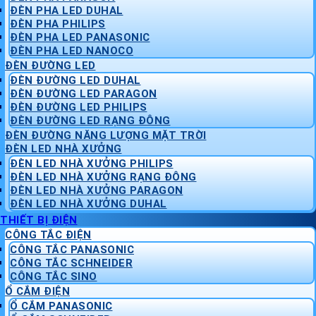
ĐÈN PHA LED DUHAL
ĐÈN PHA PHILIPS
ĐÈN PHA LED PANASONIC
ĐÈN PHA LED NANOCO
ĐÈN ĐƯỜNG LED
ĐÈN ĐƯỜNG LED DUHAL
ĐÈN ĐƯỜNG LED PARAGON
ĐÈN ĐƯỜNG LED PHILIPS
ĐÈN ĐƯỜNG LED RẠNG ĐÔNG
ĐÈN ĐƯỜNG NĂNG LƯỢNG MẶT TRỜI
ĐÈN LED NHÀ XƯỞNG
ĐÈN LED NHÀ XƯỞNG PHILIPS
ĐÈN LED NHÀ XƯỞNG RẠNG ĐÔNG
ĐÈN LED NHÀ XƯỞNG PARAGON
ĐÈN LED NHÀ XƯỞNG DUHAL
THIẾT BỊ ĐIỆN
CÔNG TẮC ĐIỆN
CÔNG TẮC PANASONIC
CÔNG TẮC SCHNEIDER
CÔNG TẮC SINO
Ổ CẮM ĐIỆN
Ổ CẮM PANASONIC