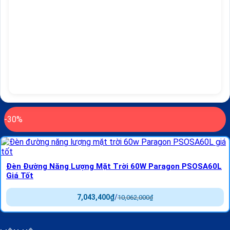
-30%
Đèn Đường Năng Lượng Mặt Trời 60W Paragon PSOSA60L
Giá Tốt
7,043,400
₫
/
10,062,000
₫