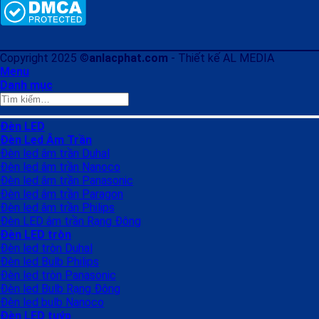
Copyright 2025 ©
anlacphat.com
- Thiết kế AL MEDIA
Menu
Danh mục
Tìm
kiếm:
Đèn LED
Đèn Led Âm Trần
Đèn led âm trần Duhal
Đèn led âm trần Nanoco
Đèn led âm trần Panasonic
Đèn led âm trần Paragon
Đèn led âm trần Philips
Đèn LED âm trần Rạng Đông
Đèn LED tròn
Đèn led tròn Duhal
Đèn led Bulb Philips
Đèn led tròn Panasonic
Đèn led Bulb Rạng Đông
Đèn led bulb Nanoco
Đèn LED tuýp