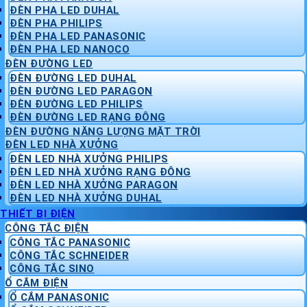
ĐÈN PHA LED DUHAL
ĐÈN PHA PHILIPS
ĐÈN PHA LED PANASONIC
ĐÈN PHA LED NANOCO
ĐÈN ĐƯỜNG LED
ĐÈN ĐƯỜNG LED DUHAL
ĐÈN ĐƯỜNG LED PARAGON
ĐÈN ĐƯỜNG LED PHILIPS
ĐÈN ĐƯỜNG LED RẠNG ĐÔNG
ĐÈN ĐƯỜNG NĂNG LƯỢNG MẶT TRỜI
ĐÈN LED NHÀ XƯỞNG
ĐÈN LED NHÀ XƯỞNG PHILIPS
ĐÈN LED NHÀ XƯỞNG RẠNG ĐÔNG
ĐÈN LED NHÀ XƯỞNG PARAGON
ĐÈN LED NHÀ XƯỞNG DUHAL
THIẾT BỊ ĐIỆN
CÔNG TẮC ĐIỆN
CÔNG TẮC PANASONIC
CÔNG TẮC SCHNEIDER
CÔNG TẮC SINO
Ổ CẮM ĐIỆN
Ổ CẮM PANASONIC