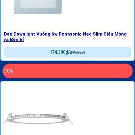
Đèn Downlight Vuông 6w Panasonic Neo Slim Siêu Mỏng
và Bền Bỉ
174,300
₫
/
249,000
₫
-30%