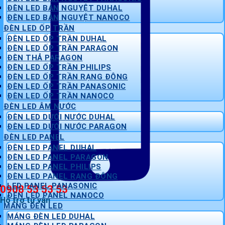
ĐÈN LED BÁN NGUYỆT DUHAL
ĐÈN LED BÁN NGUYỆT NANOCO
ĐÈN LED ỐP TRẦN
ĐÈN LED ỐP TRẦN DUHAL
ĐÈN LED ỐP TRẦN PARAGON
ĐÈN THẢ PARAGON
ĐÈN LED ỐP TRẦN PHILIPS
ĐÈN LED ỐP TRẦN RẠNG ĐÔNG
ĐÈN LED ỐP TRẦN PANASONIC
ĐÈN LED ỐP TRẦN NANOCO
ĐÈN LED ÂM NƯỚC
ĐÈN LED DƯỚI NƯỚC DUHAL
ĐÈN LED DƯỚI NƯỚC PARAGON
ĐÈN LED PANEL
ĐÈN LED PANEL DUHAL
ĐÈN LED PANEL PARAGON
ĐÈN LED PANEL PHILIPS
ĐÈN LED PANEL RẠNG ĐÔNG
LED PANEL PANASONIC
0908 53 53 53
ĐÈN LED PANEL NANOCO
Hỗ trợ tư vấn
MÁNG ĐÈN LED
MÁNG ĐÈN LED DUHAL