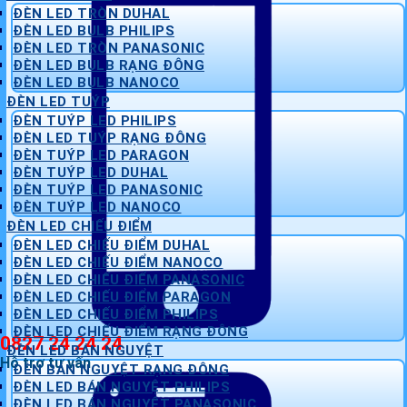
ĐÈN LED TRÒN DUHAL
ĐÈN LED BULB PHILIPS
ĐÈN LED TRÒN PANASONIC
ĐÈN LED BULB RẠNG ĐÔNG
ĐÈN LED BULB NANOCO
ĐÈN LED TUÝP
ĐÈN TUÝP LED PHILIPS
ĐÈN LED TUÝP RẠNG ĐÔNG
ĐÈN TUÝP LED PARAGON
ĐÈN TUÝP LED DUHAL
ĐÈN TUÝP LED PANASONIC
ĐÈN TUÝP LED NANOCO
ĐÈN LED CHIẾU ĐIỂM
ĐÈN LED CHIẾU ĐIỂM DUHAL
ĐÈN LED CHIẾU ĐIỂM NANOCO
ĐÈN LED CHIẾU ĐIỂM PANASONIC
ĐÈN LED CHIẾU ĐIỂM PARAGON
ĐÈN LED CHIẾU ĐIỂM PHILIPS
ĐÈN LED CHIẾU ĐIỂM RẠNG ĐÔNG
0827 24 24 24
ĐÈN LED BÁN NGUYỆT
Hỗ trợ tư vấn
ĐÈN BÁN NGUYỆT RẠNG ĐÔNG
ĐÈN LED BÁN NGUYỆT PHILIPS
ĐÈN LED BÁN NGUYỆT PANASONIC