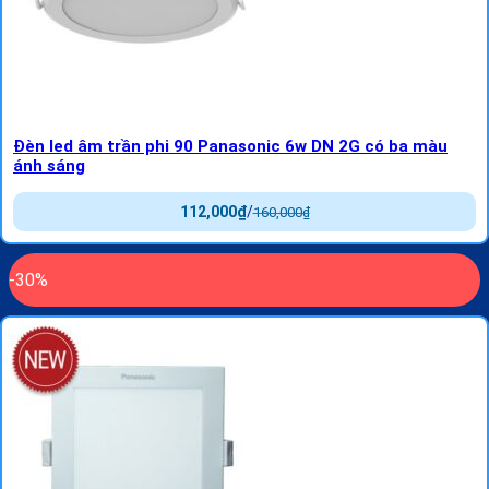
Đèn led âm trần phi 90 Panasonic 6w DN 2G có ba màu
ánh sáng
112,000
₫
/
160,000
₫
-30%