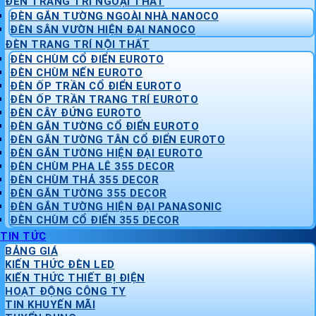
ĐÈN TRANG TRÍ NGOẠI THẤT
ĐÈN GẮN TƯỜNG NGOÀI NHÀ NANOCO
ĐÈN SÂN VƯỜN HIỆN ĐẠI NANOCO
ĐÈN TRANG TRÍ NỘI THẤT
ĐÈN CHÙM CỔ ĐIỂN EUROTO
ĐÈN CHÙM NẾN EUROTO
ĐÈN ỐP TRẦN CỔ ĐIỂN EUROTO
ĐÈN ỐP TRẦN TRANG TRÍ EUROTO
ĐÈN CÂY ĐỨNG EUROTO
ĐÈN GẮN TƯỜNG CỔ ĐIỂN EUROTO
ĐÈN GẮN TƯỜNG TÂN CỔ ĐIỂN EUROTO
ĐÈN GẮN TƯỜNG HIỆN ĐẠI EUROTO
ĐÈN CHÙM PHA LÊ 355 DECOR
ĐÈN CHÙM THẢ 355 DECOR
ĐÈN GẮN TƯỜNG 355 DECOR
ĐÈN GẮN TƯỜNG HIỆN ĐẠI PANASONIC
ĐÈN CHÙM CỔ ĐIỂN 355 DECOR
TIN TỨC
BẢNG GIÁ
KIẾN THỨC ĐÈN LED
KIẾN THỨC THIẾT BỊ ĐIỆN
HOẠT ĐỘNG CÔNG TY
TIN KHUYẾN MÃI