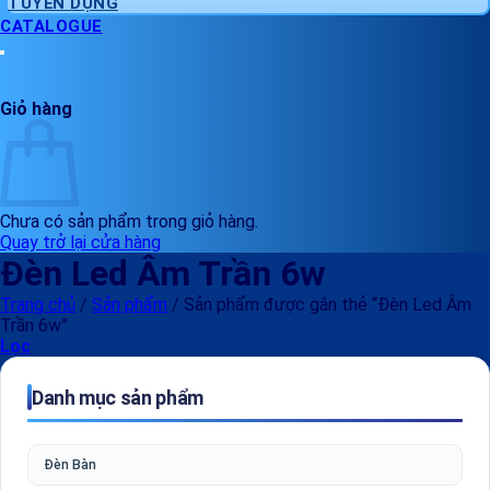
TUYỂN DỤNG
CATALOGUE
Giỏ hàng
Chưa có sản phẩm trong giỏ hàng.
Quay trở lại cửa hàng
Đèn Led Âm Trần 6w
Trang chủ
/
Sản phẩm
/
Sản phẩm được gắn thẻ “Đèn Led Âm
Trần 6w”
Lọc
Danh mục sản phẩm
Đèn Bàn