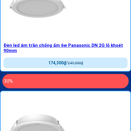
Đèn led âm trần chống ẩm 6w Panasonic DN 2G lỗ khoét
90mm
174,300
₫
/
249,000
₫
-30%