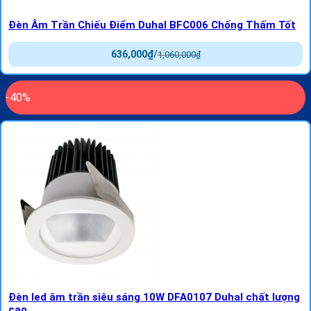
Đèn Âm Trần Chiếu Điểm Duhal BFC006 Chống Thấm Tốt
636,000
₫
/
1,060,000
₫
-40%
Đèn led âm trần siêu sáng 10W DFA0107 Duhal chất lượng
cao