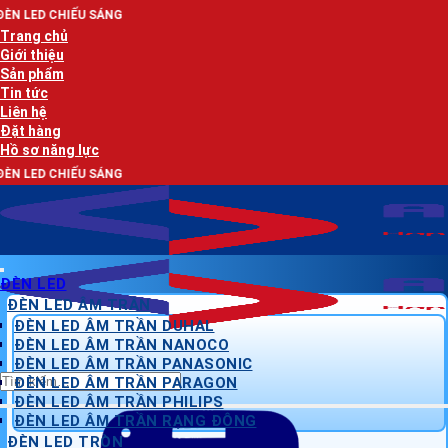
Bỏ
ÁNG
qua
Trang chủ
nội
Giới thiệu
dung
Sản phẩm
Tin tức
Liên hệ
Đặt hàng
Hồ sơ năng lực
ÁNG
ĐÈN LED
ĐÈN LED ÂM TRẦN
ĐÈN LED ÂM TRẦN DUHAL
ĐÈN LED ÂM TRẦN NANOCO
ĐÈN LED ÂM TRẦN PANASONIC
Tìm
ĐÈN LED ÂM TRẦN PARAGON
kiếm:
ĐÈN LED ÂM TRẦN PHILIPS
ĐÈN LED ÂM TRẦN RẠNG ĐÔNG
ĐÈN LED TRÒN