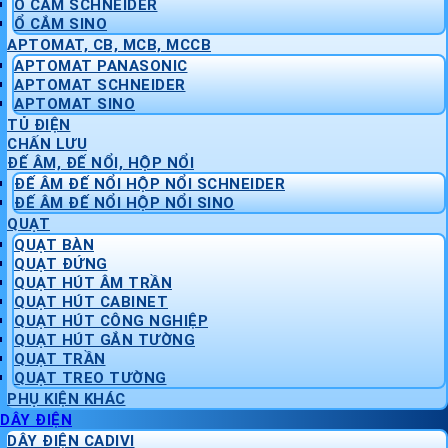
Ổ CẮM SCHNEIDER
Ổ CẮM SINO
APTOMAT, CB, MCB, MCCB
APTOMAT PANASONIC
APTOMAT SCHNEIDER
APTOMAT SINO
TỦ ĐIỆN
CHẤN LƯU
ĐẾ ÂM, ĐẾ NỔI, HỘP NỔI
ĐẾ ÂM ĐẾ NỔI HỘP NỔI SCHNEIDER
ĐẾ ÂM ĐẾ NỔI HỘP NỔI SINO
QUẠT
QUẠT BÀN
QUẠT ĐỨNG
QUẠT HÚT ÂM TRẦN
QUẠT HÚT CABINET
QUẠT HÚT CÔNG NGHIỆP
QUẠT HÚT GẮN TƯỜNG
QUẠT TRẦN
QUẠT TREO TƯỜNG
PHỤ KIỆN KHÁC
DÂY ĐIỆN
DÂY ĐIỆN CADIVI