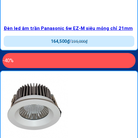
Đèn led âm trần Panasonic 6w EZ-M siêu mỏng chỉ 21mm
164,500
₫
/
235,000
₫
-40%