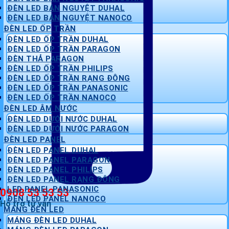
ĐÈN LED BÁN NGUYỆT DUHAL
ĐÈN LED BÁN NGUYỆT NANOCO
ĐÈN LED ỐP TRẦN
ĐÈN LED ỐP TRẦN DUHAL
ĐÈN LED ỐP TRẦN PARAGON
ĐÈN THẢ PARAGON
ĐÈN LED ỐP TRẦN PHILIPS
ĐÈN LED ỐP TRẦN RẠNG ĐÔNG
ĐÈN LED ỐP TRẦN PANASONIC
ĐÈN LED ỐP TRẦN NANOCO
ĐÈN LED ÂM NƯỚC
ĐÈN LED DƯỚI NƯỚC DUHAL
ĐÈN LED DƯỚI NƯỚC PARAGON
ĐÈN LED PANEL
ĐÈN LED PANEL DUHAL
ĐÈN LED PANEL PARAGON
ĐÈN LED PANEL PHILIPS
ĐÈN LED PANEL RẠNG ĐÔNG
LED PANEL PANASONIC
0908 53 53 53
ĐÈN LED PANEL NANOCO
Hỗ trợ tư vấn
MÁNG ĐÈN LED
MÁNG ĐÈN LED DUHAL