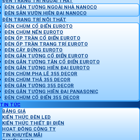
ĐÈN TRANG TRÍ NGOẠI THẤT
ĐÈN GẮN TƯỜNG NGOÀI NHÀ NANOCO
ĐÈN SÂN VƯỜN HIỆN ĐẠI NANOCO
ĐÈN TRANG TRÍ NỘI THẤT
ĐÈN CHÙM CỔ ĐIỂN EUROTO
ĐÈN CHÙM NẾN EUROTO
ĐÈN ỐP TRẦN CỔ ĐIỂN EUROTO
ĐÈN ỐP TRẦN TRANG TRÍ EUROTO
ĐÈN CÂY ĐỨNG EUROTO
ĐÈN GẮN TƯỜNG CỔ ĐIỂN EUROTO
ĐÈN GẮN TƯỜNG TÂN CỔ ĐIỂN EUROTO
ĐÈN GẮN TƯỜNG HIỆN ĐẠI EUROTO
ĐÈN CHÙM PHA LÊ 355 DECOR
ĐÈN CHÙM THẢ 355 DECOR
ĐÈN GẮN TƯỜNG 355 DECOR
ĐÈN GẮN TƯỜNG HIỆN ĐẠI PANASONIC
ĐÈN CHÙM CỔ ĐIỂN 355 DECOR
TIN TỨC
BẢNG GIÁ
KIẾN THỨC ĐÈN LED
KIẾN THỨC THIẾT BỊ ĐIỆN
HOẠT ĐỘNG CÔNG TY
TIN KHUYẾN MÃI