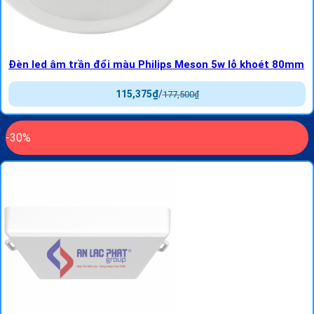
Đèn led âm trần đổi màu Philips Meson 5w lỗ khoét 80mm
115,375
₫
/
177,500
₫
-30%