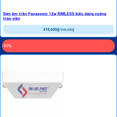
Đèn âm trần Panasonic 12w RIMLESS kiểu dáng vuông
tràn viền
418,600
₫
/
598,000
₫
-30%