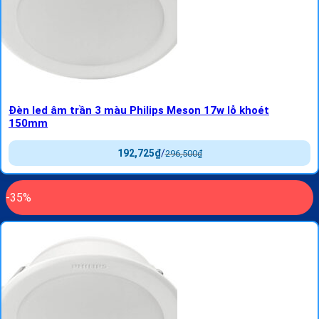
Đèn led âm trần 3 màu Philips Meson 17w lỗ khoét
150mm
192,725
₫
/
296,500
₫
-35%