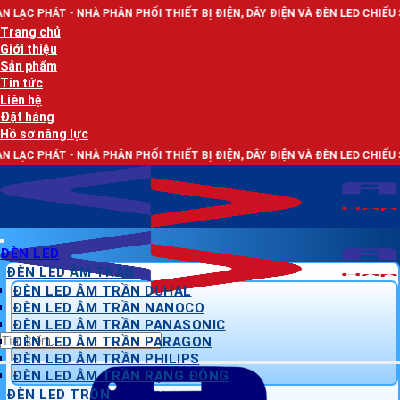
Bỏ
À PHÂN PHỐI THIẾT BỊ ĐIỆN, DÂY ĐIỆN VÀ ĐÈN LED CHIẾU SÁNG
qua
Trang chủ
nội
Giới thiệu
dung
Sản phẩm
Tin tức
Liên hệ
Đặt hàng
Hồ sơ năng lực
À PHÂN PHỐI THIẾT BỊ ĐIỆN, DÂY ĐIỆN VÀ ĐÈN LED CHIẾU SÁNG
ĐÈN LED
ĐÈN LED ÂM TRẦN
ĐÈN LED ÂM TRẦN DUHAL
ĐÈN LED ÂM TRẦN NANOCO
ĐÈN LED ÂM TRẦN PANASONIC
Tìm
ĐÈN LED ÂM TRẦN PARAGON
kiếm:
ĐÈN LED ÂM TRẦN PHILIPS
ĐÈN LED ÂM TRẦN RẠNG ĐÔNG
ĐÈN LED TRÒN