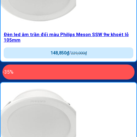
Đèn led âm trần đổi màu Philips Meson SSW 9w khoét lỗ
105mm
148,850
₫
/
229,000
₫
-35%