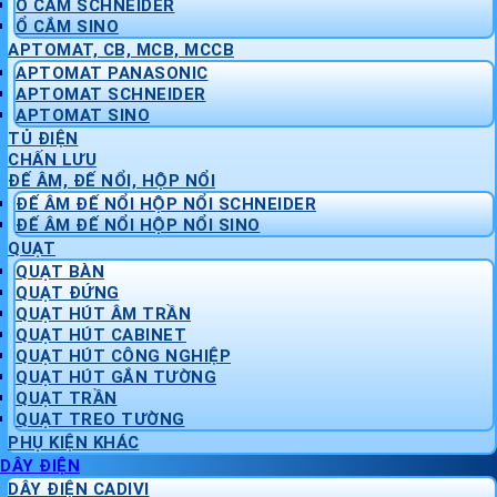
Ổ CẮM SCHNEIDER
Ổ CẮM SINO
APTOMAT, CB, MCB, MCCB
APTOMAT PANASONIC
APTOMAT SCHNEIDER
APTOMAT SINO
TỦ ĐIỆN
CHẤN LƯU
ĐẾ ÂM, ĐẾ NỔI, HỘP NỔI
ĐẾ ÂM ĐẾ NỔI HỘP NỔI SCHNEIDER
ĐẾ ÂM ĐẾ NỔI HỘP NỔI SINO
QUẠT
QUẠT BÀN
QUẠT ĐỨNG
QUẠT HÚT ÂM TRẦN
QUẠT HÚT CABINET
QUẠT HÚT CÔNG NGHIỆP
QUẠT HÚT GẮN TƯỜNG
QUẠT TRẦN
QUẠT TREO TƯỜNG
PHỤ KIỆN KHÁC
DÂY ĐIỆN
DÂY ĐIỆN CADIVI