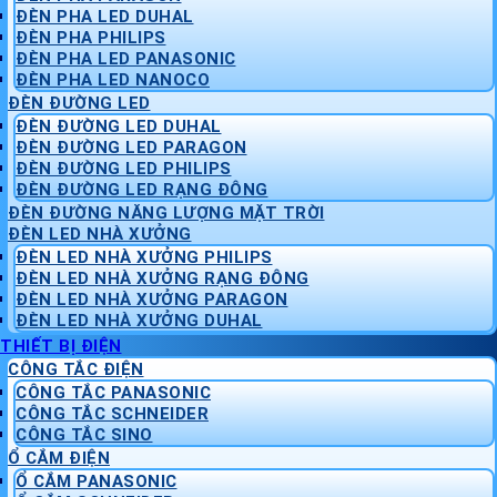
ĐÈN PHA LED DUHAL
ĐÈN PHA PHILIPS
ĐÈN PHA LED PANASONIC
ĐÈN PHA LED NANOCO
ĐÈN ĐƯỜNG LED
ĐÈN ĐƯỜNG LED DUHAL
ĐÈN ĐƯỜNG LED PARAGON
ĐÈN ĐƯỜNG LED PHILIPS
ĐÈN ĐƯỜNG LED RẠNG ĐÔNG
ĐÈN ĐƯỜNG NĂNG LƯỢNG MẶT TRỜI
ĐÈN LED NHÀ XƯỞNG
ĐÈN LED NHÀ XƯỞNG PHILIPS
ĐÈN LED NHÀ XƯỞNG RẠNG ĐÔNG
ĐÈN LED NHÀ XƯỞNG PARAGON
ĐÈN LED NHÀ XƯỞNG DUHAL
THIẾT BỊ ĐIỆN
CÔNG TẮC ĐIỆN
CÔNG TẮC PANASONIC
CÔNG TẮC SCHNEIDER
CÔNG TẮC SINO
Ổ CẮM ĐIỆN
Ổ CẮM PANASONIC