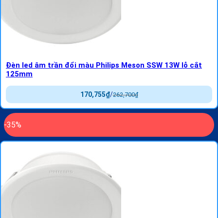
Đèn led âm trần đổi màu Philips Meson SSW 13W lỗ cắt
125mm
170,755
₫
/
262,700
₫
-35%