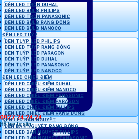
ĐÈN LED TRÒN DUHAL
ĐÈN LED BULB PHILIPS
ĐÈN LED TRÒN PANASONIC
ĐÈN LED BULB RẠNG ĐÔNG
ĐÈN LED BULB NANOCO
ĐÈN LED TUÝP
ĐÈN TUÝP LED PHILIPS
ĐÈN LED TUÝP RẠNG ĐÔNG
ĐÈN TUÝP LED PARAGON
ĐÈN TUÝP LED DUHAL
ĐÈN TUÝP LED PANASONIC
ĐÈN TUÝP LED NANOCO
ĐÈN LED CHIẾU ĐIỂM
ĐÈN LED CHIẾU ĐIỂM DUHAL
ĐÈN LED CHIẾU ĐIỂM NANOCO
ĐÈN LED CHIẾU ĐIỂM PANASONIC
ĐÈN LED CHIẾU ĐIỂM PARAGON
ĐÈN LED CHIẾU ĐIỂM PHILIPS
ĐÈN LED CHIẾU ĐIỂM RẠNG ĐÔNG
0827 24 24 24
ĐÈN LED BÁN NGUYỆT
Hỗ trợ tư vấn
ĐÈN BÁN NGUYỆT RẠNG ĐÔNG
ĐÈN LED BÁN NGUYỆT PHILIPS
ĐÈN LED BÁN NGUYỆT PANASONIC