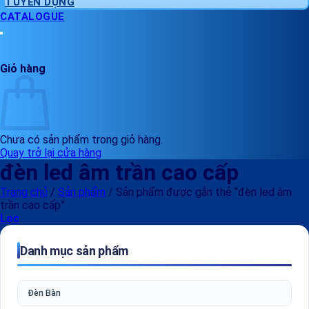
TUYỂN DỤNG
CATALOGUE
Giỏ hàng
Chưa có sản phẩm trong giỏ hàng.
Quay trở lại cửa hàng
đèn led âm trần cao cấp
Trang chủ
/
Sản phẩm
/
Sản phẩm được gắn thẻ “đèn led âm
trần cao cấp”
Lọc
Danh mục sản phẩm
Đèn Bàn