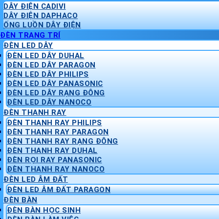
DÂY ĐIỆN CADIVI
DÂY ĐIỆN DAPHACO
ỐNG LUỒN DÂY ĐIỆN
ĐÈN TRANG TRÍ
ĐÈN LED DÂY
ĐÈN LED DÂY DUHAL
ĐÈN LED DÂY PARAGON
ĐÈN LED DÂY PHILIPS
ĐÈN LED DÂY PANASONIC
ĐÈN LED DÂY RẠNG ĐÔNG
ĐÈN LED DÂY NANOCO
ĐÈN THANH RAY
ĐÈN THANH RAY PHILIPS
ĐÈN THANH RAY PARAGON
ĐÈN THANH RAY RẠNG ĐÔNG
ĐÈN THANH RAY DUHAL
ĐÈN RỌI RAY PANASONIC
ĐÈN THANH RAY NANOCO
ĐÈN LED ÂM ĐẤT
ĐÈN LED ÂM ĐẤT PARAGON
ĐÈN BÀN
ĐÈN BÀN HỌC SINH