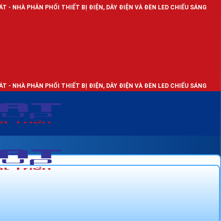
HỐI THIẾT BỊ ĐIỆN, DÂY ĐIỆN VÀ ĐÈN LED CHIẾU SÁNG
HỐI THIẾT BỊ ĐIỆN, DÂY ĐIỆN VÀ ĐÈN LED CHIẾU SÁNG