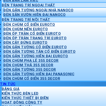
ĐÈN BÀN LÀM VIỆC
ĐÈN TRANG TRÍ NGOẠI THẤT
ĐÈN GẮN TƯỜNG NGOÀI NHÀ NANOCO
ĐÈN SÂN VƯỜN HIỆN ĐẠI NANOCO
ĐÈN TRANG TRÍ NỘI THẤT
ĐÈN CHÙM CỔ ĐIỂN EUROTO
ĐÈN CHÙM NẾN EUROTO
ĐÈN ỐP TRẦN CỔ ĐIỂN EUROTO
ĐÈN ỐP TRẦN TRANG TRÍ EUROTO
ĐÈN CÂY ĐỨNG EUROTO
ĐÈN GẮN TƯỜNG CỔ ĐIỂN EUROTO
ĐÈN GẮN TƯỜNG TÂN CỔ ĐIỂN EUROTO
ĐÈN GẮN TƯỜNG HIỆN ĐẠI EUROTO
ĐÈN CHÙM PHA LÊ 355 DECOR
ĐÈN CHÙM THẢ 355 DECOR
ĐÈN GẮN TƯỜNG 355 DECOR
ĐÈN GẮN TƯỜNG HIỆN ĐẠI PANASONIC
ĐÈN CHÙM CỔ ĐIỂN 355 DECOR
TIN TỨC
BẢNG GIÁ
KIẾN THỨC ĐÈN LED
KIẾN THỨC THIẾT BỊ ĐIỆN
HOẠT ĐỘNG CÔNG TY