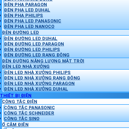
ĐÈN PHA PARAGON
ĐÈN PHA LED DUHAL
ĐÈN PHA PHILIPS
ĐÈN PHA LED PANASONIC
ĐÈN PHA LED NANOCO
ĐÈN ĐƯỜNG LED
ĐÈN ĐƯỜNG LED DUHAL
ĐÈN ĐƯỜNG LED PARAGON
ĐÈN ĐƯỜNG LED PHILIPS
ĐÈN ĐƯỜNG LED RẠNG ĐÔNG
ĐÈN ĐƯỜNG NĂNG LƯỢNG MẶT TRỜI
ĐÈN LED NHÀ XƯỞNG
ĐÈN LED NHÀ XƯỞNG PHILIPS
ĐÈN LED NHÀ XƯỞNG RẠNG ĐÔNG
ĐÈN LED NHÀ XƯỞNG PARAGON
ĐÈN LED NHÀ XƯỞNG DUHAL
THIẾT BỊ ĐIỆN
CÔNG TẮC ĐIỆN
CÔNG TẮC PANASONIC
CÔNG TẮC SCHNEIDER
CÔNG TẮC SINO
Ổ CẮM ĐIỆN