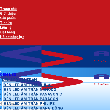
Bỏ
qua
Trang chủ
nội
Giới thiệu
dung
Sản phẩm
Tin tức
Liên hệ
Đặt hàng
Hồ sơ năng lực
ĐÈN LED
ĐÈN LED ÂM TRẦN
ĐÈN LED ÂM TRẦN DUHAL
ĐÈN LED ÂM TRẦN NANOCO
ĐÈN LED ÂM TRẦN PANASONIC
ĐÈN LED ÂM TRẦN PARAGON
Tìm
ĐÈN LED ÂM TRẦN PHILIPS
kiếm:
ĐÈN LED ÂM TRẦN RẠNG ĐÔNG