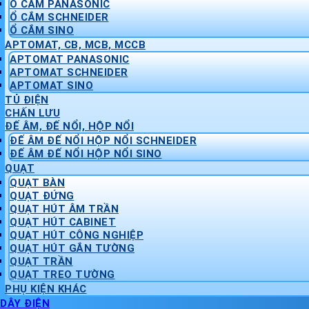
Ổ CẮM PANASONIC
Ổ CẮM SCHNEIDER
Ổ CẮM SINO
APTOMAT, CB, MCB, MCCB
APTOMAT PANASONIC
APTOMAT SCHNEIDER
APTOMAT SINO
TỦ ĐIỆN
CHẤN LƯU
ĐẾ ÂM, ĐẾ NỔI, HỘP NỔI
ĐẾ ÂM ĐẾ NỔI HỘP NỔI SCHNEIDER
ĐẾ ÂM ĐẾ NỔI HỘP NỔI SINO
QUẠT
QUẠT BÀN
QUẠT ĐỨNG
QUẠT HÚT ÂM TRẦN
QUẠT HÚT CABINET
QUẠT HÚT CÔNG NGHIỆP
QUẠT HÚT GẮN TƯỜNG
QUẠT TRẦN
QUẠT TREO TƯỜNG
PHỤ KIỆN KHÁC
DÂY ĐIỆN