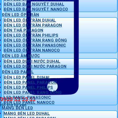
ĐÈN LED BÁN NGUYỆT DUHAL
ĐÈN LED BÁN NGUYỆT NANOCO
ĐÈN LED ỐP TRẦN
ĐÈN LED ỐP TRẦN DUHAL
ĐÈN LED ỐP TRẦN PARAGON
ĐÈN THẢ PARAGON
ĐÈN LED ỐP TRẦN PHILIPS
ĐÈN LED ỐP TRẦN RẠNG ĐÔNG
ĐÈN LED ỐP TRẦN PANASONIC
ĐÈN LED ỐP TRẦN NANOCO
ĐÈN LED ÂM NƯỚC
ĐÈN LED DƯỚI NƯỚC DUHAL
ĐÈN LED DƯỚI NƯỚC PARAGON
ĐÈN LED PANEL
ĐÈN LED PANEL DUHAL
ĐÈN LED PANEL PARAGON
ĐÈN LED PANEL PHILIPS
ĐÈN LED PANEL RẠNG ĐÔNG
LED PANEL PANASONIC
0908 53 53 53
ĐÈN LED PANEL NANOCO
Hỗ trợ tư vấn
MÁNG ĐÈN LED
MÁNG ĐÈN LED DUHAL