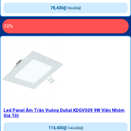
78,400
₫
/
98,000
₫
-20%
Led Panel Âm Trần Vuông Duhal KDGV509 9W Viền Nhôm
Giá Tốt
114,400
₫
/
143,000
₫