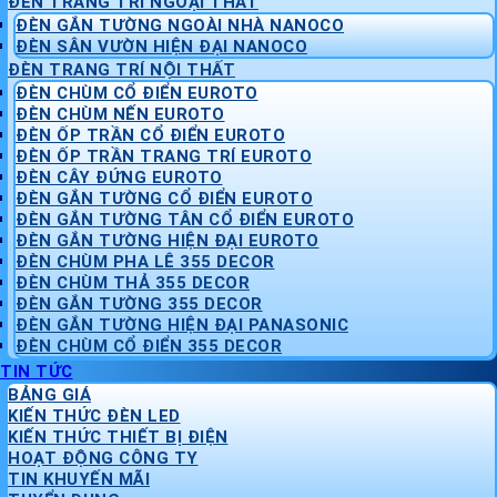
ĐÈN TRANG TRÍ NGOẠI THẤT
ĐÈN GẮN TƯỜNG NGOÀI NHÀ NANOCO
ĐÈN SÂN VƯỜN HIỆN ĐẠI NANOCO
ĐÈN TRANG TRÍ NỘI THẤT
ĐÈN CHÙM CỔ ĐIỂN EUROTO
ĐÈN CHÙM NẾN EUROTO
ĐÈN ỐP TRẦN CỔ ĐIỂN EUROTO
ĐÈN ỐP TRẦN TRANG TRÍ EUROTO
ĐÈN CÂY ĐỨNG EUROTO
ĐÈN GẮN TƯỜNG CỔ ĐIỂN EUROTO
ĐÈN GẮN TƯỜNG TÂN CỔ ĐIỂN EUROTO
ĐÈN GẮN TƯỜNG HIỆN ĐẠI EUROTO
ĐÈN CHÙM PHA LÊ 355 DECOR
ĐÈN CHÙM THẢ 355 DECOR
ĐÈN GẮN TƯỜNG 355 DECOR
ĐÈN GẮN TƯỜNG HIỆN ĐẠI PANASONIC
ĐÈN CHÙM CỔ ĐIỂN 355 DECOR
TIN TỨC
BẢNG GIÁ
KIẾN THỨC ĐÈN LED
KIẾN THỨC THIẾT BỊ ĐIỆN
HOẠT ĐỘNG CÔNG TY
TIN KHUYẾN MÃI