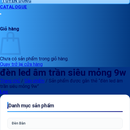
TUYỂN DỤNG
CATALOGUE
Giỏ hàng
Chưa có sản phẩm trong giỏ hàng.
Quay trở lại cửa hàng
đèn led âm trần siêu mỏng 9w
Trang chủ
/
Sản phẩm
/
Sản phẩm được gắn thẻ “đèn led âm
trần siêu mỏng 9w”
Lọc
Danh mục sản phẩm
Đèn Bàn