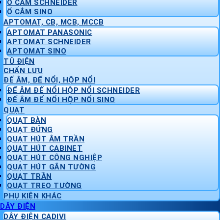
Ổ CẮM SCHNEIDER
Ổ CẮM SINO
APTOMAT, CB, MCB, MCCB
APTOMAT PANASONIC
APTOMAT SCHNEIDER
APTOMAT SINO
TỦ ĐIỆN
CHẤN LƯU
ĐẾ ÂM, ĐẾ NỔI, HỘP NỔI
ĐẾ ÂM ĐẾ NỔI HỘP NỔI SCHNEIDER
ĐẾ ÂM ĐẾ NỔI HỘP NỔI SINO
QUẠT
QUẠT BÀN
QUẠT ĐỨNG
QUẠT HÚT ÂM TRẦN
QUẠT HÚT CABINET
QUẠT HÚT CÔNG NGHIỆP
QUẠT HÚT GẮN TƯỜNG
QUẠT TRẦN
QUẠT TREO TƯỜNG
PHỤ KIỆN KHÁC
DÂY ĐIỆN
DÂY ĐIỆN CADIVI