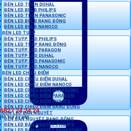
ĐÈN LED TRÒN DUHAL
ĐÈN LED BULB PHILIPS
ĐÈN LED TRÒN PANASONIC
ĐÈN LED BULB RẠNG ĐÔNG
ĐÈN LED BULB NANOCO
ĐÈN LED TUÝP
ĐÈN TUÝP LED PHILIPS
ĐÈN LED TUÝP RẠNG ĐÔNG
ĐÈN TUÝP LED PARAGON
ĐÈN TUÝP LED DUHAL
ĐÈN TUÝP LED PANASONIC
ĐÈN TUÝP LED NANOCO
ĐÈN LED CHIẾU ĐIỂM
ĐÈN LED CHIẾU ĐIỂM DUHAL
ĐÈN LED CHIẾU ĐIỂM NANOCO
ĐÈN LED CHIẾU ĐIỂM PANASONIC
ĐÈN LED CHIẾU ĐIỂM PARAGON
ĐÈN LED CHIẾU ĐIỂM PHILIPS
ĐÈN LED CHIẾU ĐIỂM RẠNG ĐÔNG
0827 24 24 24
ĐÈN LED BÁN NGUYỆT
Hỗ trợ tư vấn
ĐÈN BÁN NGUYỆT RẠNG ĐÔNG
ĐÈN LED BÁN NGUYỆT PHILIPS
ĐÈN LED BÁN NGUYỆT PANASONIC