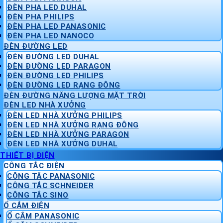
ĐÈN PHA LED DUHAL
ĐÈN PHA PHILIPS
ĐÈN PHA LED PANASONIC
ĐÈN PHA LED NANOCO
ĐÈN ĐƯỜNG LED
ĐÈN ĐƯỜNG LED DUHAL
ĐÈN ĐƯỜNG LED PARAGON
ĐÈN ĐƯỜNG LED PHILIPS
ĐÈN ĐƯỜNG LED RẠNG ĐÔNG
ĐÈN ĐƯỜNG NĂNG LƯỢNG MẶT TRỜI
ĐÈN LED NHÀ XƯỞNG
ĐÈN LED NHÀ XƯỞNG PHILIPS
ĐÈN LED NHÀ XƯỞNG RẠNG ĐÔNG
ĐÈN LED NHÀ XƯỞNG PARAGON
ĐÈN LED NHÀ XƯỞNG DUHAL
THIẾT BỊ ĐIỆN
CÔNG TẮC ĐIỆN
CÔNG TẮC PANASONIC
CÔNG TẮC SCHNEIDER
CÔNG TẮC SINO
Ổ CẮM ĐIỆN
Ổ CẮM PANASONIC