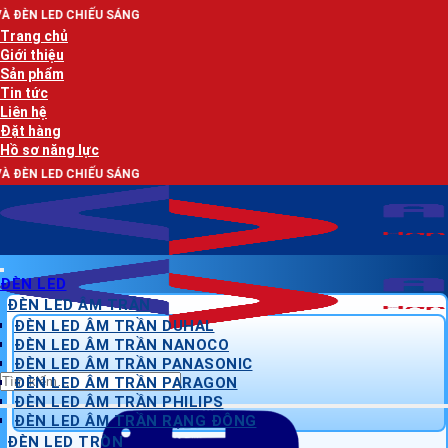
Bỏ
 SÁNG
qua
Trang chủ
nội
Giới thiệu
dung
Sản phẩm
Tin tức
Liên hệ
Đặt hàng
Hồ sơ năng lực
 SÁNG
ĐÈN LED
ĐÈN LED ÂM TRẦN
ĐÈN LED ÂM TRẦN DUHAL
ĐÈN LED ÂM TRẦN NANOCO
ĐÈN LED ÂM TRẦN PANASONIC
Tìm
ĐÈN LED ÂM TRẦN PARAGON
kiếm:
ĐÈN LED ÂM TRẦN PHILIPS
ĐÈN LED ÂM TRẦN RẠNG ĐÔNG
ĐÈN LED TRÒN