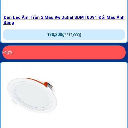
Đèn Led Âm Trần 3 Màu 9w Duhal SDMT0091 Đổi Màu Ánh
Sáng
130,200
₫
/
217,000
₫
-40%