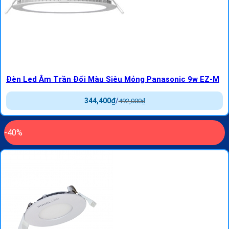
Đèn Led Âm Trần Đổi Màu Siêu Mỏng Panasonic 9w EZ-M
344,400
₫
/
492,000
₫
-40%