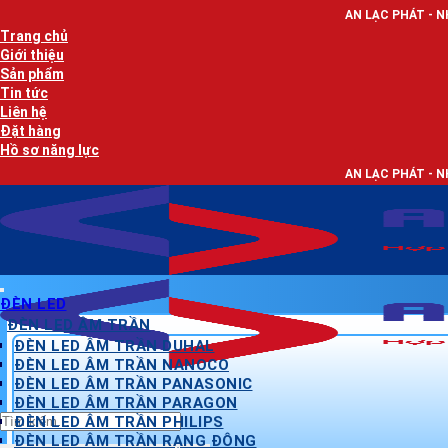
Bỏ
AN LẠC PHÁT - NHÀ PHÂN PHỐI T
qua
Trang chủ
nội
Giới thiệu
dung
Sản phẩm
Tin tức
Liên hệ
Đặt hàng
Hồ sơ năng lực
AN LẠC PHÁT - NHÀ PHÂN PHỐI T
ĐÈN LED
ĐÈN LED ÂM TRẦN
ĐÈN LED ÂM TRẦN DUHAL
ĐÈN LED ÂM TRẦN NANOCO
ĐÈN LED ÂM TRẦN PANASONIC
ĐÈN LED ÂM TRẦN PARAGON
Tìm
ĐÈN LED ÂM TRẦN PHILIPS
kiếm:
ĐÈN LED ÂM TRẦN RẠNG ĐÔNG