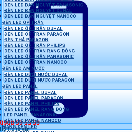
ĐÈN LED BÁN NGUYỆT PANASONIC
ĐÈN LED BÁN NGUYỆT DUHAL
ĐÈN LED BÁN NGUYỆT NANOCO
ĐÈN LED ỐP TRẦN
ĐÈN LED ỐP TRẦN DUHAL
ĐÈN LED ỐP TRẦN PARAGON
ĐÈN THẢ PARAGON
ĐÈN LED ỐP TRẦN PHILIPS
ĐÈN LED ỐP TRẦN RẠNG ĐÔNG
ĐÈN LED ỐP TRẦN PANASONIC
ĐÈN LED ỐP TRẦN NANOCO
ĐÈN LED ÂM NƯỚC
ĐÈN LED DƯỚI NƯỚC DUHAL
ĐÈN LED DƯỚI NƯỚC PARAGON
ĐÈN LED PANEL
ĐÈN LED PANEL DUHAL
ĐÈN LED PANEL PARAGON
ĐÈN LED PANEL PHILIPS
ĐÈN LED PANEL RẠNG ĐÔNG
LED PANEL PANASONIC
ĐÈN LED PANEL NANOCO
0908 53 53 53
MÁNG ĐÈN LED
Hỗ trợ tư vấn