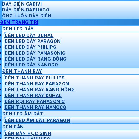
DÂY ĐIỆN CADIVI
DÂY ĐIỆN DAPHACO
ỐNG LUỒN DÂY ĐIỆN
ĐÈN TRANG TRÍ
ĐÈN LED DÂY
ĐÈN LED DÂY DUHAL
ĐÈN LED DÂY PARAGON
ĐÈN LED DÂY PHILIPS
ĐÈN LED DÂY PANASONIC
ĐÈN LED DÂY RẠNG ĐÔNG
ĐÈN LED DÂY NANOCO
ĐÈN THANH RAY
ĐÈN THANH RAY PHILIPS
ĐÈN THANH RAY PARAGON
ĐÈN THANH RAY RẠNG ĐÔNG
ĐÈN THANH RAY DUHAL
ĐÈN RỌI RAY PANASONIC
ĐÈN THANH RAY NANOCO
ĐÈN LED ÂM ĐẤT
ĐÈN LED ÂM ĐẤT PARAGON
ĐÈN BÀN
ĐÈN BÀN HỌC SINH