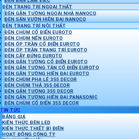
ĐÈN BÀN LÀM VIỆC
ĐÈN TRANG TRÍ NGOẠI THẤT
ĐÈN GẮN TƯỜNG NGOÀI NHÀ NANOCO
ĐÈN SÂN VƯỜN HIỆN ĐẠI NANOCO
ĐÈN TRANG TRÍ NỘI THẤT
ĐÈN CHÙM CỔ ĐIỂN EUROTO
ĐÈN CHÙM NẾN EUROTO
ĐÈN ỐP TRẦN CỔ ĐIỂN EUROTO
ĐÈN ỐP TRẦN TRANG TRÍ EUROTO
ĐÈN CÂY ĐỨNG EUROTO
ĐÈN GẮN TƯỜNG CỔ ĐIỂN EUROTO
ĐÈN GẮN TƯỜNG TÂN CỔ ĐIỂN EUROTO
ĐÈN GẮN TƯỜNG HIỆN ĐẠI EUROTO
ĐÈN CHÙM PHA LÊ 355 DECOR
ĐÈN CHÙM THẢ 355 DECOR
ĐÈN GẮN TƯỜNG 355 DECOR
ĐÈN GẮN TƯỜNG HIỆN ĐẠI PANASONIC
ĐÈN CHÙM CỔ ĐIỂN 355 DECOR
TIN TỨC
BẢNG GIÁ
KIẾN THỨC ĐÈN LED
KIẾN THỨC THIẾT BỊ ĐIỆN
HOẠT ĐỘNG CÔNG TY