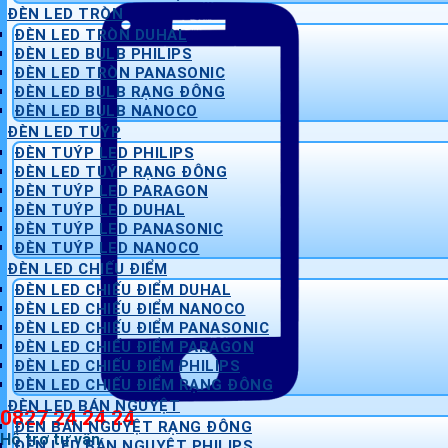
ĐÈN LED TRÒN
ĐÈN LED TRÒN DUHAL
ĐÈN LED BULB PHILIPS
ĐÈN LED TRÒN PANASONIC
ĐÈN LED BULB RẠNG ĐÔNG
ĐÈN LED BULB NANOCO
ĐÈN LED TUÝP
ĐÈN TUÝP LED PHILIPS
ĐÈN LED TUÝP RẠNG ĐÔNG
ĐÈN TUÝP LED PARAGON
ĐÈN TUÝP LED DUHAL
ĐÈN TUÝP LED PANASONIC
ĐÈN TUÝP LED NANOCO
ĐÈN LED CHIẾU ĐIỂM
ĐÈN LED CHIẾU ĐIỂM DUHAL
ĐÈN LED CHIẾU ĐIỂM NANOCO
ĐÈN LED CHIẾU ĐIỂM PANASONIC
ĐÈN LED CHIẾU ĐIỂM PARAGON
ĐÈN LED CHIẾU ĐIỂM PHILIPS
ĐÈN LED CHIẾU ĐIỂM RẠNG ĐÔNG
ĐÈN LED BÁN NGUYỆT
0827 24 24 24
ĐÈN BÁN NGUYỆT RẠNG ĐÔNG
Hỗ trợ tư vấn
ĐÈN LED BÁN NGUYỆT PHILIPS