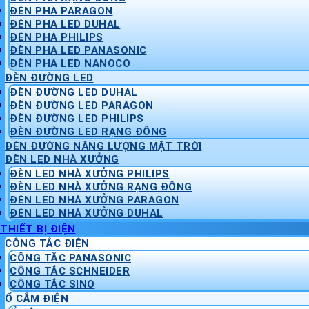
ĐÈN PHA PARAGON
ĐÈN PHA LED DUHAL
ĐÈN PHA PHILIPS
ĐÈN PHA LED PANASONIC
ĐÈN PHA LED NANOCO
ĐÈN ĐƯỜNG LED
ĐÈN ĐƯỜNG LED DUHAL
ĐÈN ĐƯỜNG LED PARAGON
ĐÈN ĐƯỜNG LED PHILIPS
ĐÈN ĐƯỜNG LED RẠNG ĐÔNG
ĐÈN ĐƯỜNG NĂNG LƯỢNG MẶT TRỜI
ĐÈN LED NHÀ XƯỞNG
ĐÈN LED NHÀ XƯỞNG PHILIPS
ĐÈN LED NHÀ XƯỞNG RẠNG ĐÔNG
ĐÈN LED NHÀ XƯỞNG PARAGON
ĐÈN LED NHÀ XƯỞNG DUHAL
THIẾT BỊ ĐIỆN
CÔNG TẮC ĐIỆN
CÔNG TẮC PANASONIC
CÔNG TẮC SCHNEIDER
CÔNG TẮC SINO
Ổ CẮM ĐIỆN