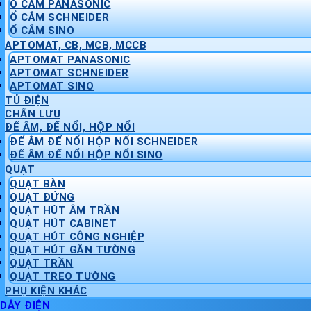
Ổ CẮM PANASONIC
Ổ CẮM SCHNEIDER
Ổ CẮM SINO
APTOMAT, CB, MCB, MCCB
APTOMAT PANASONIC
APTOMAT SCHNEIDER
APTOMAT SINO
TỦ ĐIỆN
CHẤN LƯU
ĐẾ ÂM, ĐẾ NỔI, HỘP NỔI
ĐẾ ÂM ĐẾ NỔI HỘP NỔI SCHNEIDER
ĐẾ ÂM ĐẾ NỔI HỘP NỔI SINO
QUẠT
QUẠT BÀN
QUẠT ĐỨNG
QUẠT HÚT ÂM TRẦN
QUẠT HÚT CABINET
QUẠT HÚT CÔNG NGHIỆP
QUẠT HÚT GẮN TƯỜNG
QUẠT TRẦN
QUẠT TREO TƯỜNG
PHỤ KIỆN KHÁC
DÂY ĐIỆN