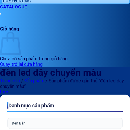
TUYỂN DỤNG
CATALOGUE
Giỏ hàng
Chưa có sản phẩm trong giỏ hàng.
Quay trở lại cửa hàng
đèn led dây chuyển màu
Trang chủ
/
Sản phẩm
/
Sản phẩm được gắn thẻ “đèn led dây
chuyển màu”
Lọc
Danh mục sản phẩm
Đèn Bàn