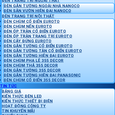
ĐÈN TRANG TRÍ NGOẠI THẤT
ĐÈN GẮN TƯỜNG NGOÀI NHÀ NANOCO
ĐÈN SÂN VƯỜN HIỆN ĐẠI NANOCO
ĐÈN TRANG TRÍ NỘI THẤT
ĐÈN CHÙM CỔ ĐIỂN EUROTO
ĐÈN CHÙM NẾN EUROTO
ĐÈN ỐP TRẦN CỔ ĐIỂN EUROTO
ĐÈN ỐP TRẦN TRANG TRÍ EUROTO
ĐÈN CÂY ĐỨNG EUROTO
ĐÈN GẮN TƯỜNG CỔ ĐIỂN EUROTO
ĐÈN GẮN TƯỜNG TÂN CỔ ĐIỂN EUROTO
ĐÈN GẮN TƯỜNG HIỆN ĐẠI EUROTO
ĐÈN CHÙM PHA LÊ 355 DECOR
ĐÈN CHÙM THẢ 355 DECOR
ĐÈN GẮN TƯỜNG 355 DECOR
ĐÈN GẮN TƯỜNG HIỆN ĐẠI PANASONIC
ĐÈN CHÙM CỔ ĐIỂN 355 DECOR
TIN TỨC
BẢNG GIÁ
KIẾN THỨC ĐÈN LED
KIẾN THỨC THIẾT BỊ ĐIỆN
HOẠT ĐỘNG CÔNG TY
TIN KHUYẾN MÃI