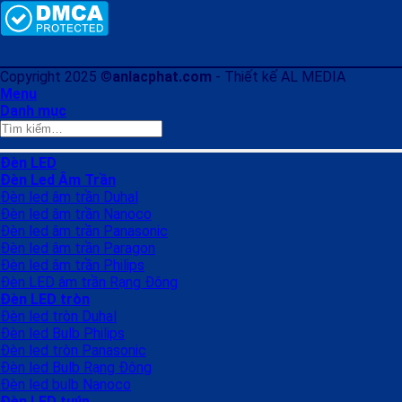
Copyright 2025 ©
anlacphat.com
- Thiết kế AL MEDIA
Menu
Danh mục
Tìm
kiếm:
Đèn LED
Đèn Led Âm Trần
Đèn led âm trần Duhal
Đèn led âm trần Nanoco
Đèn led âm trần Panasonic
Đèn led âm trần Paragon
Đèn led âm trần Philips
Đèn LED âm trần Rạng Đông
Đèn LED tròn
Đèn led tròn Duhal
Đèn led Bulb Philips
Đèn led tròn Panasonic
Đèn led Bulb Rạng Đông
Đèn led bulb Nanoco
Đèn LED tuýp