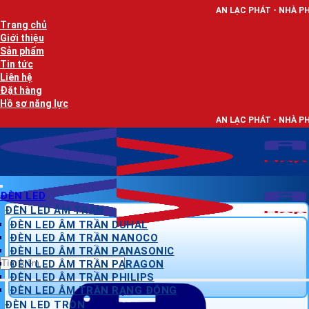
Bỏ
AN LẠC PHÁT - NHÀ PHÂN PHỐI THIẾT BỊ
qua
Trang chủ
nội
Giới thiệu
dung
Sản phẩm
Tin tức
Liên hệ
Đặt hàng
Hồ sơ năng lực
AN LẠC PHÁT - NHÀ PHÂN PHỐI THIẾT BỊ
ĐÈN LED
ĐÈN LED ÂM TRẦN
ĐÈN LED ÂM TRẦN DUHAL
ĐÈN LED ÂM TRẦN NANOCO
ĐÈN LED ÂM TRẦN PANASONIC
Tìm
ĐÈN LED ÂM TRẦN PARAGON
kiếm:
ĐÈN LED ÂM TRẦN PHILIPS
ĐÈN LED ÂM TRẦN RẠNG ĐÔNG
ĐÈN LED TRÒN