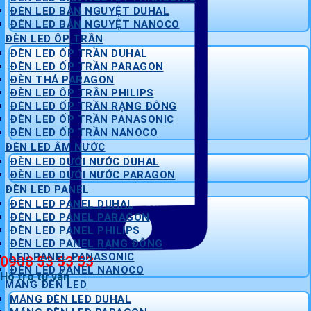
ĐÈN LED BÁN NGUYỆT DUHAL
ĐÈN LED BÁN NGUYỆT NANOCO
ĐÈN LED ỐP TRẦN
ĐÈN LED ỐP TRẦN DUHAL
ĐÈN LED ỐP TRẦN PARAGON
ĐÈN THẢ PARAGON
ĐÈN LED ỐP TRẦN PHILIPS
ĐÈN LED ỐP TRẦN RẠNG ĐÔNG
ĐÈN LED ỐP TRẦN PANASONIC
ĐÈN LED ỐP TRẦN NANOCO
ĐÈN LED ÂM NƯỚC
ĐÈN LED DƯỚI NƯỚC DUHAL
ĐÈN LED DƯỚI NƯỚC PARAGON
ĐÈN LED PANEL
ĐÈN LED PANEL DUHAL
ĐÈN LED PANEL PARAGON
ĐÈN LED PANEL PHILIPS
ĐÈN LED PANEL RẠNG ĐÔNG
LED PANEL PANASONIC
0908 53 53 53
ĐÈN LED PANEL NANOCO
Hỗ trợ tư vấn
MÁNG ĐÈN LED
MÁNG ĐÈN LED DUHAL