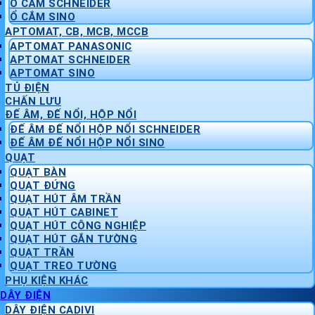
Ổ CẮM SCHNEIDER
Ổ CẮM SINO
APTOMAT, CB, MCB, MCCB
APTOMAT PANASONIC
APTOMAT SCHNEIDER
APTOMAT SINO
TỦ ĐIỆN
CHẤN LƯU
ĐẾ ÂM, ĐẾ NỔI, HỘP NỔI
ĐẾ ÂM ĐẾ NỔI HỘP NỔI SCHNEIDER
ĐẾ ÂM ĐẾ NỔI HỘP NỔI SINO
QUẠT
QUẠT BÀN
QUẠT ĐỨNG
QUẠT HÚT ÂM TRẦN
QUẠT HÚT CABINET
QUẠT HÚT CÔNG NGHIỆP
QUẠT HÚT GẮN TƯỜNG
QUẠT TRẦN
QUẠT TREO TƯỜNG
PHỤ KIỆN KHÁC
DÂY ĐIỆN
DÂY ĐIỆN CADIVI