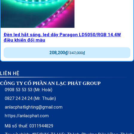
Đèn led hắt sáng, led dây Paragon LD5050/RGB 14.4W
điều khiển đổi màu
208,200
₫
/
347,000
₫
LIÊN HỆ
CÔNG TY CỔ PHẦN AN LẠC PHÁT GROUP
0908 53 53 53 (Mr. Hoài)
0827 24 24 24 (Mr. Thuận)
anlacphatlighting@gmail.com
https://anlacphat.com
Mã số thuế: 0311944829