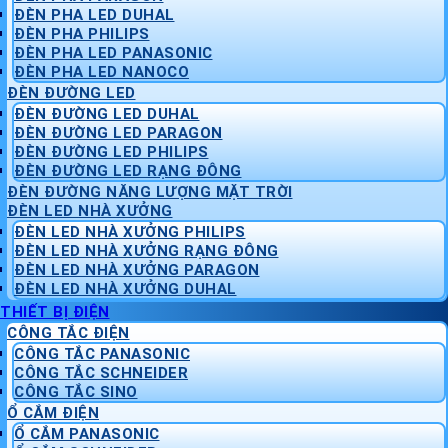
ĐÈN PHA LED DUHAL
ĐÈN PHA PHILIPS
ĐÈN PHA LED PANASONIC
ĐÈN PHA LED NANOCO
ĐÈN ĐƯỜNG LED
ĐÈN ĐƯỜNG LED DUHAL
ĐÈN ĐƯỜNG LED PARAGON
ĐÈN ĐƯỜNG LED PHILIPS
ĐÈN ĐƯỜNG LED RẠNG ĐÔNG
ĐÈN ĐƯỜNG NĂNG LƯỢNG MẶT TRỜI
ĐÈN LED NHÀ XƯỞNG
ĐÈN LED NHÀ XƯỞNG PHILIPS
ĐÈN LED NHÀ XƯỞNG RẠNG ĐÔNG
ĐÈN LED NHÀ XƯỞNG PARAGON
ĐÈN LED NHÀ XƯỞNG DUHAL
THIẾT BỊ ĐIỆN
CÔNG TẮC ĐIỆN
CÔNG TẮC PANASONIC
CÔNG TẮC SCHNEIDER
CÔNG TẮC SINO
Ổ CẮM ĐIỆN
Ổ CẮM PANASONIC