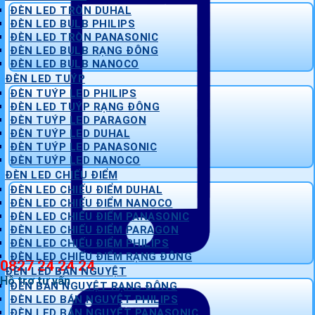
ĐÈN LED TRÒN DUHAL
ĐÈN LED BULB PHILIPS
ĐÈN LED TRÒN PANASONIC
ĐÈN LED BULB RẠNG ĐÔNG
ĐÈN LED BULB NANOCO
ĐÈN LED TUÝP
ĐÈN TUÝP LED PHILIPS
ĐÈN LED TUÝP RẠNG ĐÔNG
ĐÈN TUÝP LED PARAGON
ĐÈN TUÝP LED DUHAL
ĐÈN TUÝP LED PANASONIC
ĐÈN TUÝP LED NANOCO
ĐÈN LED CHIẾU ĐIỂM
ĐÈN LED CHIẾU ĐIỂM DUHAL
ĐÈN LED CHIẾU ĐIỂM NANOCO
ĐÈN LED CHIẾU ĐIỂM PANASONIC
ĐÈN LED CHIẾU ĐIỂM PARAGON
ĐÈN LED CHIẾU ĐIỂM PHILIPS
ĐÈN LED CHIẾU ĐIỂM RẠNG ĐÔNG
0827 24 24 24
ĐÈN LED BÁN NGUYỆT
Hỗ trợ tư vấn
ĐÈN BÁN NGUYỆT RẠNG ĐÔNG
ĐÈN LED BÁN NGUYỆT PHILIPS
ĐÈN LED BÁN NGUYỆT PANASONIC