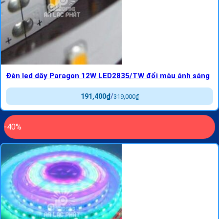
Đèn led dây Paragon 12W LED2835/TW đổi màu ánh sáng
191,400
₫
/
319,000
₫
-40%