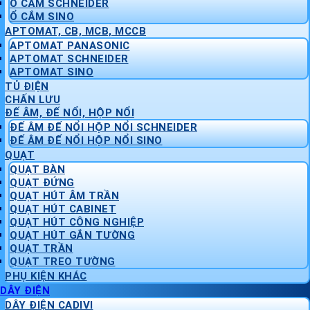
Ổ CẮM SCHNEIDER
Ổ CẮM SINO
APTOMAT, CB, MCB, MCCB
APTOMAT PANASONIC
APTOMAT SCHNEIDER
APTOMAT SINO
TỦ ĐIỆN
CHẤN LƯU
ĐẾ ÂM, ĐẾ NỔI, HỘP NỔI
ĐẾ ÂM ĐẾ NỔI HỘP NỔI SCHNEIDER
ĐẾ ÂM ĐẾ NỔI HỘP NỔI SINO
QUẠT
QUẠT BÀN
QUẠT ĐỨNG
QUẠT HÚT ÂM TRẦN
QUẠT HÚT CABINET
QUẠT HÚT CÔNG NGHIỆP
QUẠT HÚT GẮN TƯỜNG
QUẠT TRẦN
QUẠT TREO TƯỜNG
PHỤ KIỆN KHÁC
DÂY ĐIỆN
DÂY ĐIỆN CADIVI