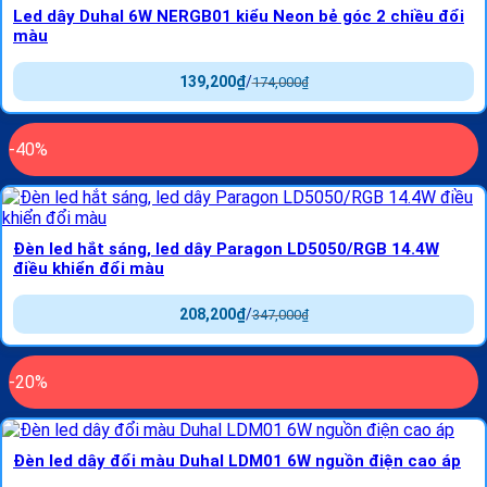
Led dây Duhal 6W NERGB01 kiểu Neon bẻ góc 2 chiều đổi
màu
139,200
₫
/
174,000
₫
-40%
Đèn led hắt sáng, led dây Paragon LD5050/RGB 14.4W
điều khiển đổi màu
208,200
₫
/
347,000
₫
-20%
Đèn led dây đổi màu Duhal LDM01 6W nguồn điện cao áp