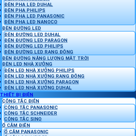
ĐÈN PHA LED DUHAL
ĐÈN PHA PHILIPS
ĐÈN PHA LED PANASONIC
ĐÈN PHA LED NANOCO
ĐÈN ĐƯỜNG LED
ĐÈN ĐƯỜNG LED DUHAL
ĐÈN ĐƯỜNG LED PARAGON
ĐÈN ĐƯỜNG LED PHILIPS
ĐÈN ĐƯỜNG LED RẠNG ĐÔNG
ĐÈN ĐƯỜNG NĂNG LƯỢNG MẶT TRỜI
ĐÈN LED NHÀ XƯỞNG
ĐÈN LED NHÀ XƯỞNG PHILIPS
ĐÈN LED NHÀ XƯỞNG RẠNG ĐÔNG
ĐÈN LED NHÀ XƯỞNG PARAGON
ĐÈN LED NHÀ XƯỞNG DUHAL
THIẾT BỊ ĐIỆN
CÔNG TẮC ĐIỆN
CÔNG TẮC PANASONIC
CÔNG TẮC SCHNEIDER
CÔNG TẮC SINO
Ổ CẮM ĐIỆN
Ổ CẮM PANASONIC