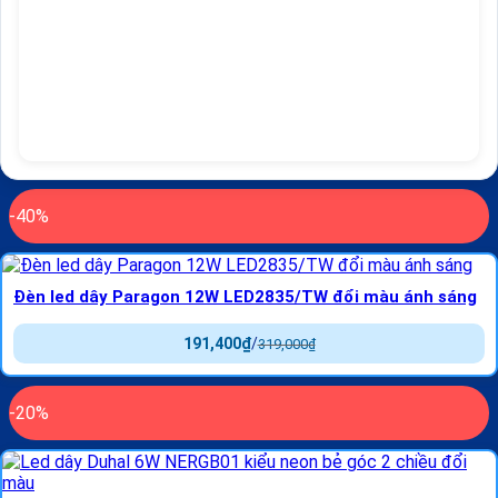
-40%
Đèn led dây Paragon 12W LED2835/TW đổi màu ánh sáng
191,400
₫
/
319,000
₫
-20%