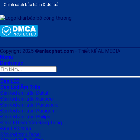
Chính sách bảo hành & đổi trả
Copyright 2025 ©
anlacphat.com
- Thiết kế AL MEDIA
Menu
Danh mục
Tìm
kiếm:
Đèn LED
Đèn Led Âm Trần
Đèn led âm trần Duhal
Đèn led âm trần Nanoco
Đèn led âm trần Panasonic
Đèn led âm trần Paragon
Đèn led âm trần Philips
Đèn LED âm trần Rạng Đông
Đèn LED tròn
Đèn led tròn Duhal