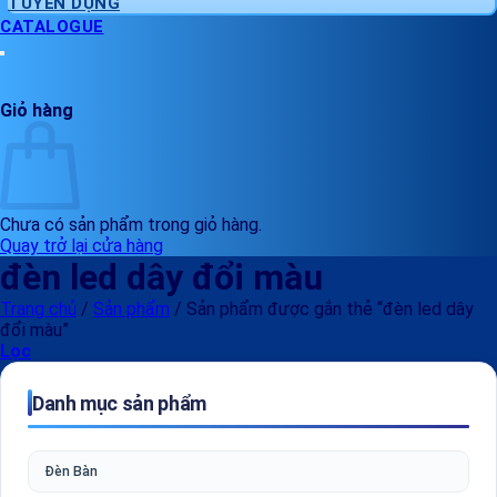
TUYỂN DỤNG
CATALOGUE
Giỏ hàng
Chưa có sản phẩm trong giỏ hàng.
Quay trở lại cửa hàng
đèn led dây đổi màu
Trang chủ
/
Sản phẩm
/
Sản phẩm được gắn thẻ “đèn led dây
đổi màu”
Lọc
Danh mục sản phẩm
Đèn Bàn