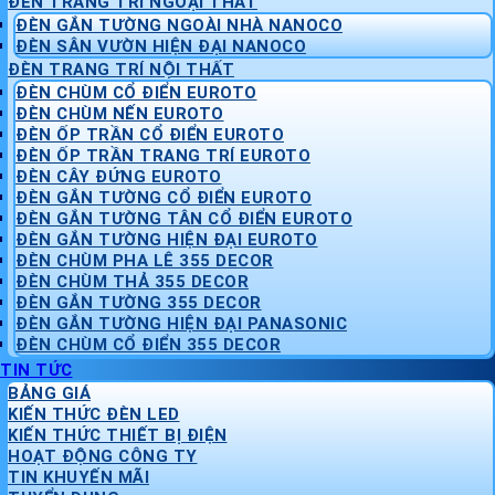
ĐÈN TRANG TRÍ NGOẠI THẤT
ĐÈN GẮN TƯỜNG NGOÀI NHÀ NANOCO
ĐÈN SÂN VƯỜN HIỆN ĐẠI NANOCO
ĐÈN TRANG TRÍ NỘI THẤT
ĐÈN CHÙM CỔ ĐIỂN EUROTO
ĐÈN CHÙM NẾN EUROTO
ĐÈN ỐP TRẦN CỔ ĐIỂN EUROTO
ĐÈN ỐP TRẦN TRANG TRÍ EUROTO
ĐÈN CÂY ĐỨNG EUROTO
ĐÈN GẮN TƯỜNG CỔ ĐIỂN EUROTO
ĐÈN GẮN TƯỜNG TÂN CỔ ĐIỂN EUROTO
ĐÈN GẮN TƯỜNG HIỆN ĐẠI EUROTO
ĐÈN CHÙM PHA LÊ 355 DECOR
ĐÈN CHÙM THẢ 355 DECOR
ĐÈN GẮN TƯỜNG 355 DECOR
ĐÈN GẮN TƯỜNG HIỆN ĐẠI PANASONIC
ĐÈN CHÙM CỔ ĐIỂN 355 DECOR
TIN TỨC
BẢNG GIÁ
KIẾN THỨC ĐÈN LED
KIẾN THỨC THIẾT BỊ ĐIỆN
HOẠT ĐỘNG CÔNG TY
TIN KHUYẾN MÃI