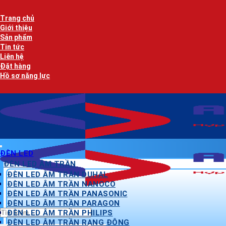
Bỏ
qua
Trang chủ
nội
Giới thiệu
dung
Sản phẩm
Tin tức
Liên hệ
Đặt hàng
Hồ sơ năng lực
ĐÈN LED
ĐÈN LED ÂM TRẦN
ĐÈN LED ÂM TRẦN DUHAL
ĐÈN LED ÂM TRẦN NANOCO
ĐÈN LED ÂM TRẦN PANASONIC
ĐÈN LED ÂM TRẦN PARAGON
Tìm
ĐÈN LED ÂM TRẦN PHILIPS
kiếm:
ĐÈN LED ÂM TRẦN RẠNG ĐÔNG