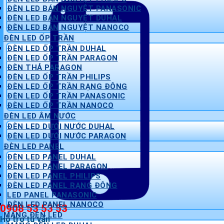
ĐÈN LED BÁN NGUYỆT PANASONIC
ĐÈN LED BÁN NGUYỆT DUHAL
ĐÈN LED BÁN NGUYỆT NANOCO
ĐÈN LED ỐP TRẦN
ĐÈN LED ỐP TRẦN DUHAL
ĐÈN LED ỐP TRẦN PARAGON
ĐÈN THẢ PARAGON
ĐÈN LED ỐP TRẦN PHILIPS
ĐÈN LED ỐP TRẦN RẠNG ĐÔNG
ĐÈN LED ỐP TRẦN PANASONIC
ĐÈN LED ỐP TRẦN NANOCO
ĐÈN LED ÂM NƯỚC
ĐÈN LED DƯỚI NƯỚC DUHAL
ĐÈN LED DƯỚI NƯỚC PARAGON
ĐÈN LED PANEL
ĐÈN LED PANEL DUHAL
ĐÈN LED PANEL PARAGON
ĐÈN LED PANEL PHILIPS
ĐÈN LED PANEL RẠNG ĐÔNG
LED PANEL PANASONIC
ĐÈN LED PANEL NANOCO
0908 53 53 53
MÁNG ĐÈN LED
Hỗ trợ tư vấn