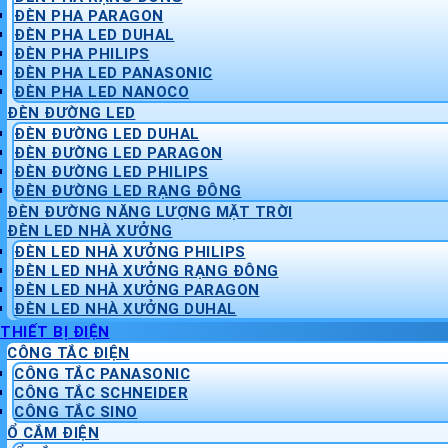
ĐÈN PHA PARAGON
ĐÈN PHA LED DUHAL
ĐÈN PHA PHILIPS
ĐÈN PHA LED PANASONIC
ĐÈN PHA LED NANOCO
ĐÈN ĐƯỜNG LED
ĐÈN ĐƯỜNG LED DUHAL
ĐÈN ĐƯỜNG LED PARAGON
ĐÈN ĐƯỜNG LED PHILIPS
ĐÈN ĐƯỜNG LED RẠNG ĐÔNG
ĐÈN ĐƯỜNG NĂNG LƯỢNG MẶT TRỜI
ĐÈN LED NHÀ XƯỞNG
ĐÈN LED NHÀ XƯỞNG PHILIPS
ĐÈN LED NHÀ XƯỞNG RẠNG ĐÔNG
ĐÈN LED NHÀ XƯỞNG PARAGON
ĐÈN LED NHÀ XƯỞNG DUHAL
THIẾT BỊ ĐIỆN
CÔNG TẮC ĐIỆN
CÔNG TẮC PANASONIC
CÔNG TẮC SCHNEIDER
CÔNG TẮC SINO
Ổ CẮM ĐIỆN