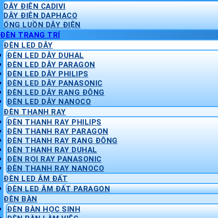
DÂY ĐIỆN CADIVI
DÂY ĐIỆN DAPHACO
ỐNG LUỒN DÂY ĐIỆN
ĐÈN TRANG TRÍ
ĐÈN LED DÂY
ĐÈN LED DÂY DUHAL
ĐÈN LED DÂY PARAGON
ĐÈN LED DÂY PHILIPS
ĐÈN LED DÂY PANASONIC
ĐÈN LED DÂY RẠNG ĐÔNG
ĐÈN LED DÂY NANOCO
ĐÈN THANH RAY
ĐÈN THANH RAY PHILIPS
ĐÈN THANH RAY PARAGON
ĐÈN THANH RAY RẠNG ĐÔNG
ĐÈN THANH RAY DUHAL
ĐÈN RỌI RAY PANASONIC
ĐÈN THANH RAY NANOCO
ĐÈN LED ÂM ĐẤT
ĐÈN LED ÂM ĐẤT PARAGON
ĐÈN BÀN
ĐÈN BÀN HỌC SINH