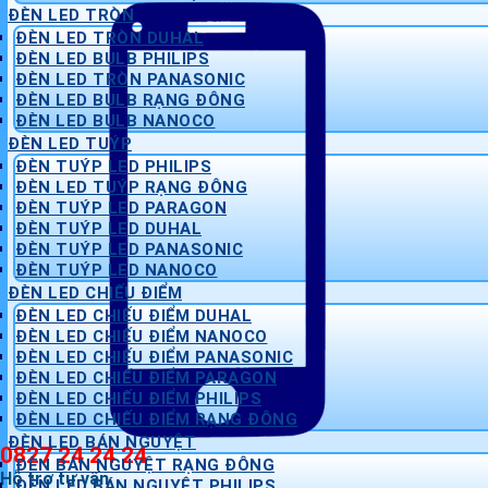
ĐÈN LED TRÒN
ĐÈN LED TRÒN DUHAL
ĐÈN LED BULB PHILIPS
ĐÈN LED TRÒN PANASONIC
ĐÈN LED BULB RẠNG ĐÔNG
ĐÈN LED BULB NANOCO
ĐÈN LED TUÝP
ĐÈN TUÝP LED PHILIPS
ĐÈN LED TUÝP RẠNG ĐÔNG
ĐÈN TUÝP LED PARAGON
ĐÈN TUÝP LED DUHAL
ĐÈN TUÝP LED PANASONIC
ĐÈN TUÝP LED NANOCO
ĐÈN LED CHIẾU ĐIỂM
ĐÈN LED CHIẾU ĐIỂM DUHAL
ĐÈN LED CHIẾU ĐIỂM NANOCO
ĐÈN LED CHIẾU ĐIỂM PANASONIC
ĐÈN LED CHIẾU ĐIỂM PARAGON
ĐÈN LED CHIẾU ĐIỂM PHILIPS
ĐÈN LED CHIẾU ĐIỂM RẠNG ĐÔNG
ĐÈN LED BÁN NGUYỆT
0827 24 24 24
ĐÈN BÁN NGUYỆT RẠNG ĐÔNG
Hỗ trợ tư vấn
ĐÈN LED BÁN NGUYỆT PHILIPS