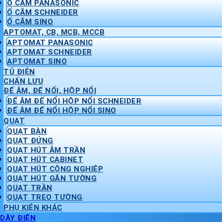
Ổ CẮM PANASONIC
Ổ CẮM SCHNEIDER
Ổ CẮM SINO
APTOMAT, CB, MCB, MCCB
APTOMAT PANASONIC
APTOMAT SCHNEIDER
APTOMAT SINO
TỦ ĐIỆN
CHẤN LƯU
ĐẾ ÂM, ĐẾ NỔI, HỘP NỔI
ĐẾ ÂM ĐẾ NỔI HỘP NỔI SCHNEIDER
ĐẾ ÂM ĐẾ NỔI HỘP NỔI SINO
QUẠT
QUẠT BÀN
QUẠT ĐỨNG
QUẠT HÚT ÂM TRẦN
QUẠT HÚT CABINET
QUẠT HÚT CÔNG NGHIỆP
QUẠT HÚT GẮN TƯỜNG
QUẠT TRẦN
QUẠT TREO TƯỜNG
PHỤ KIỆN KHÁC
DÂY ĐIỆN