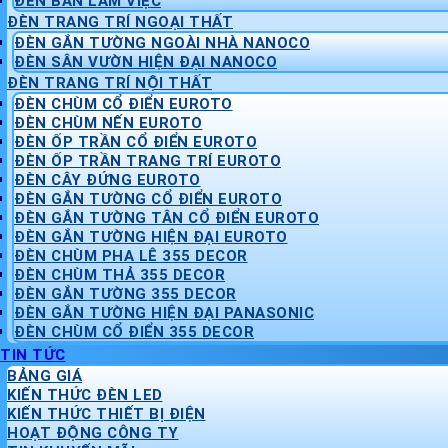
ĐÈN BÀN LÀM VIỆC
ĐÈN TRANG TRÍ NGOẠI THẤT
ĐÈN GẮN TƯỜNG NGOÀI NHÀ NANOCO
ĐÈN SÂN VƯỜN HIỆN ĐẠI NANOCO
ĐÈN TRANG TRÍ NỘI THẤT
ĐÈN CHÙM CỔ ĐIỂN EUROTO
ĐÈN CHÙM NẾN EUROTO
ĐÈN ỐP TRẦN CỔ ĐIỂN EUROTO
ĐÈN ỐP TRẦN TRANG TRÍ EUROTO
ĐÈN CÂY ĐỨNG EUROTO
ĐÈN GẮN TƯỜNG CỔ ĐIỂN EUROTO
ĐÈN GẮN TƯỜNG TÂN CỔ ĐIỂN EUROTO
ĐÈN GẮN TƯỜNG HIỆN ĐẠI EUROTO
ĐÈN CHÙM PHA LÊ 355 DECOR
ĐÈN CHÙM THẢ 355 DECOR
ĐÈN GẮN TƯỜNG 355 DECOR
ĐÈN GẮN TƯỜNG HIỆN ĐẠI PANASONIC
ĐÈN CHÙM CỔ ĐIỂN 355 DECOR
TIN TỨC
BẢNG GIÁ
KIẾN THỨC ĐÈN LED
KIẾN THỨC THIẾT BỊ ĐIỆN
HOẠT ĐỘNG CÔNG TY