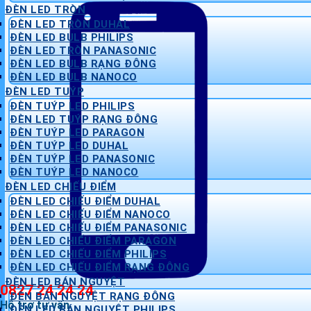
ĐÈN LED TRÒN
ĐÈN LED TRÒN DUHAL
ĐÈN LED BULB PHILIPS
ĐÈN LED TRÒN PANASONIC
ĐÈN LED BULB RẠNG ĐÔNG
ĐÈN LED BULB NANOCO
ĐÈN LED TUÝP
ĐÈN TUÝP LED PHILIPS
ĐÈN LED TUÝP RẠNG ĐÔNG
ĐÈN TUÝP LED PARAGON
ĐÈN TUÝP LED DUHAL
ĐÈN TUÝP LED PANASONIC
ĐÈN TUÝP LED NANOCO
ĐÈN LED CHIẾU ĐIỂM
ĐÈN LED CHIẾU ĐIỂM DUHAL
ĐÈN LED CHIẾU ĐIỂM NANOCO
ĐÈN LED CHIẾU ĐIỂM PANASONIC
ĐÈN LED CHIẾU ĐIỂM PARAGON
ĐÈN LED CHIẾU ĐIỂM PHILIPS
ĐÈN LED CHIẾU ĐIỂM RẠNG ĐÔNG
ĐÈN LED BÁN NGUYỆT
0827 24 24 24
ĐÈN BÁN NGUYỆT RẠNG ĐÔNG
Hỗ trợ tư vấn
ĐÈN LED BÁN NGUYỆT PHILIPS