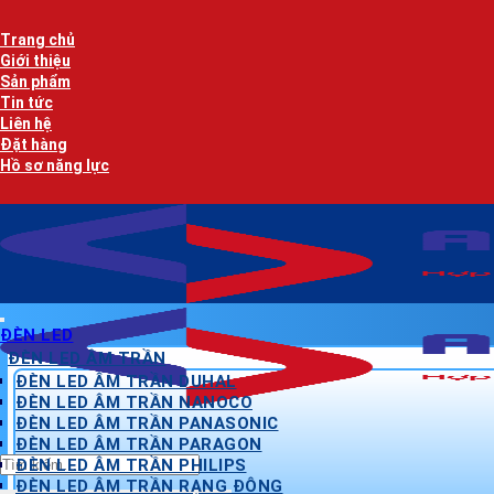
Bỏ
qua
Trang chủ
nội
Giới thiệu
dung
Sản phẩm
Tin tức
Liên hệ
Đặt hàng
Hồ sơ năng lực
ĐÈN LED
ĐÈN LED ÂM TRẦN
ĐÈN LED ÂM TRẦN DUHAL
ĐÈN LED ÂM TRẦN NANOCO
ĐÈN LED ÂM TRẦN PANASONIC
ĐÈN LED ÂM TRẦN PARAGON
Tìm
ĐÈN LED ÂM TRẦN PHILIPS
kiếm:
ĐÈN LED ÂM TRẦN RẠNG ĐÔNG