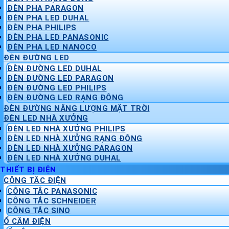
ĐÈN PHA PARAGON
ĐÈN PHA LED DUHAL
ĐÈN PHA PHILIPS
ĐÈN PHA LED PANASONIC
ĐÈN PHA LED NANOCO
ĐÈN ĐƯỜNG LED
ĐÈN ĐƯỜNG LED DUHAL
ĐÈN ĐƯỜNG LED PARAGON
ĐÈN ĐƯỜNG LED PHILIPS
ĐÈN ĐƯỜNG LED RẠNG ĐÔNG
ĐÈN ĐƯỜNG NĂNG LƯỢNG MẶT TRỜI
ĐÈN LED NHÀ XƯỞNG
ĐÈN LED NHÀ XƯỞNG PHILIPS
ĐÈN LED NHÀ XƯỞNG RẠNG ĐÔNG
ĐÈN LED NHÀ XƯỞNG PARAGON
ĐÈN LED NHÀ XƯỞNG DUHAL
THIẾT BỊ ĐIỆN
CÔNG TẮC ĐIỆN
CÔNG TẮC PANASONIC
CÔNG TẮC SCHNEIDER
CÔNG TẮC SINO
Ổ CẮM ĐIỆN