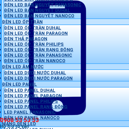
ĐÈN LED BÁN NGUYỆT PANASONIC
ĐÈN LED BÁN NGUYỆT DUHAL
ĐÈN LED BÁN NGUYỆT NANOCO
ĐÈN LED ỐP TRẦN
ĐÈN LED ỐP TRẦN DUHAL
ĐÈN LED ỐP TRẦN PARAGON
ĐÈN THẢ PARAGON
ĐÈN LED ỐP TRẦN PHILIPS
ĐÈN LED ỐP TRẦN RẠNG ĐÔNG
ĐÈN LED ỐP TRẦN PANASONIC
ĐÈN LED ỐP TRẦN NANOCO
ĐÈN LED ÂM NƯỚC
ĐÈN LED DƯỚI NƯỚC DUHAL
ĐÈN LED DƯỚI NƯỚC PARAGON
ĐÈN LED PANEL
ĐÈN LED PANEL DUHAL
ĐÈN LED PANEL PARAGON
ĐÈN LED PANEL PHILIPS
ĐÈN LED PANEL RẠNG ĐÔNG
LED PANEL PANASONIC
ĐÈN LED PANEL NANOCO
0908 53 53 53
MÁNG ĐÈN LED
Hỗ trợ tư vấn