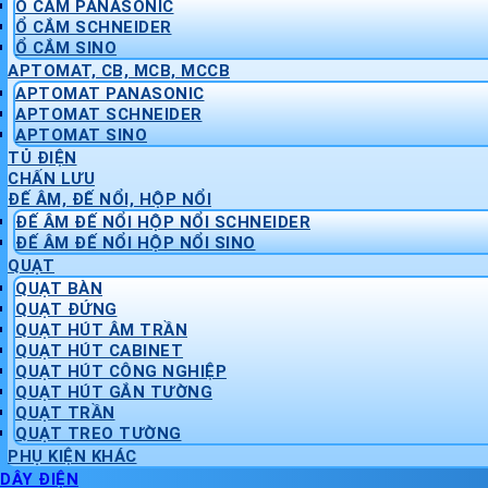
Ổ CẮM PANASONIC
Ổ CẮM SCHNEIDER
Ổ CẮM SINO
APTOMAT, CB, MCB, MCCB
APTOMAT PANASONIC
APTOMAT SCHNEIDER
APTOMAT SINO
TỦ ĐIỆN
CHẤN LƯU
ĐẾ ÂM, ĐẾ NỔI, HỘP NỔI
ĐẾ ÂM ĐẾ NỔI HỘP NỔI SCHNEIDER
ĐẾ ÂM ĐẾ NỔI HỘP NỔI SINO
QUẠT
QUẠT BÀN
QUẠT ĐỨNG
QUẠT HÚT ÂM TRẦN
QUẠT HÚT CABINET
QUẠT HÚT CÔNG NGHIỆP
QUẠT HÚT GẮN TƯỜNG
QUẠT TRẦN
QUẠT TREO TƯỜNG
PHỤ KIỆN KHÁC
DÂY ĐIỆN