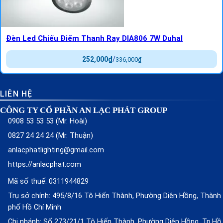
Đèn Led Chiếu Điểm Thanh Ray DIA806 7W Duhal
252,000
₫
/
336,000
₫
LIÊN HỆ
CÔNG TY CỔ PHẦN AN LẠC PHÁT GROUP
0908 53 53 53 (Mr. Hoài)
0827 24 24 24 (Mr. Thuận)
anlacphatlighting@gmail.com
https://anlacphat.com
Mã số thuế: 0311944829
Trụ sở chính: 495/8/16 Tô Hiến Thành, Phường Diên Hồng, Thành
phố Hồ Chí Minh
Chi nhánh: Số 273/21/1 Tô Hiến Thành, Phường Diên Hồng, Tp.Hồ