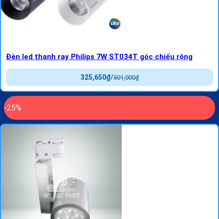
Đèn led thanh ray Philips 7W ST034T góc chiếu rộng
325,650
₫
/
501,000
₫
-25%