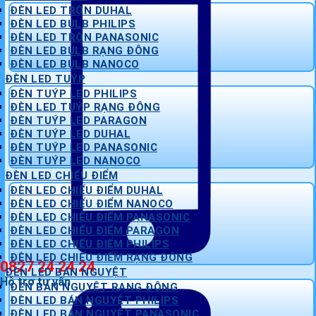
ĐÈN LED TRÒN DUHAL
ĐÈN LED BULB PHILIPS
ĐÈN LED TRÒN PANASONIC
ĐÈN LED BULB RẠNG ĐÔNG
ĐÈN LED BULB NANOCO
ĐÈN LED TUÝP
ĐÈN TUÝP LED PHILIPS
ĐÈN LED TUÝP RẠNG ĐÔNG
ĐÈN TUÝP LED PARAGON
ĐÈN TUÝP LED DUHAL
ĐÈN TUÝP LED PANASONIC
ĐÈN TUÝP LED NANOCO
ĐÈN LED CHIẾU ĐIỂM
ĐÈN LED CHIẾU ĐIỂM DUHAL
ĐÈN LED CHIẾU ĐIỂM NANOCO
ĐÈN LED CHIẾU ĐIỂM PANASONIC
ĐÈN LED CHIẾU ĐIỂM PARAGON
ĐÈN LED CHIẾU ĐIỂM PHILIPS
ĐÈN LED CHIẾU ĐIỂM RẠNG ĐÔNG
0827 24 24 24
ĐÈN LED BÁN NGUYỆT
Hỗ trợ tư vấn
ĐÈN BÁN NGUYỆT RẠNG ĐÔNG
ĐÈN LED BÁN NGUYỆT PHILIPS
ĐÈN LED BÁN NGUYỆT PANASONIC