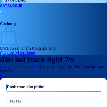
TUYỂN DỤNG
CATALOGUE
Giỏ hàng
Chưa có sản phẩm trong giỏ hàng.
Quay trở lại cửa hàng
đèn led track light 7w
Trang chủ
/
Sản phẩm
/
Sản phẩm được gắn thẻ “đèn led track
light 7w”
Lọc
Danh mục sản phẩm
Đèn Bàn