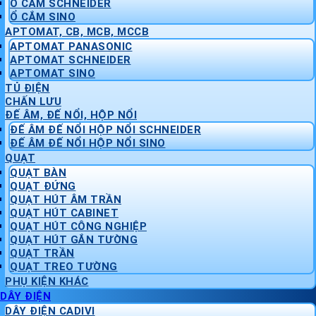
Ổ CẮM SCHNEIDER
Ổ CẮM SINO
APTOMAT, CB, MCB, MCCB
APTOMAT PANASONIC
APTOMAT SCHNEIDER
APTOMAT SINO
TỦ ĐIỆN
CHẤN LƯU
ĐẾ ÂM, ĐẾ NỔI, HỘP NỔI
ĐẾ ÂM ĐẾ NỔI HỘP NỔI SCHNEIDER
ĐẾ ÂM ĐẾ NỔI HỘP NỔI SINO
QUẠT
QUẠT BÀN
QUẠT ĐỨNG
QUẠT HÚT ÂM TRẦN
QUẠT HÚT CABINET
QUẠT HÚT CÔNG NGHIỆP
QUẠT HÚT GẮN TƯỜNG
QUẠT TRẦN
QUẠT TREO TƯỜNG
PHỤ KIỆN KHÁC
DÂY ĐIỆN
DÂY ĐIỆN CADIVI