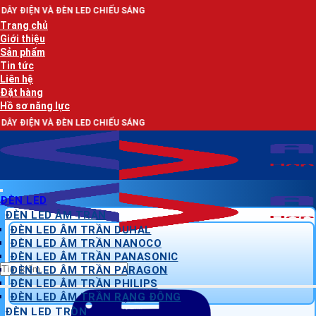
Bỏ
À ĐÈN LED CHIẾU SÁNG
qua
Trang chủ
nội
Giới thiệu
dung
Sản phẩm
Tin tức
Liên hệ
Đặt hàng
Hồ sơ năng lực
À ĐÈN LED CHIẾU SÁNG
ĐÈN LED
ĐÈN LED ÂM TRẦN
ĐÈN LED ÂM TRẦN DUHAL
ĐÈN LED ÂM TRẦN NANOCO
ĐÈN LED ÂM TRẦN PANASONIC
Tìm
ĐÈN LED ÂM TRẦN PARAGON
kiếm:
ĐÈN LED ÂM TRẦN PHILIPS
ĐÈN LED ÂM TRẦN RẠNG ĐÔNG
ĐÈN LED TRÒN