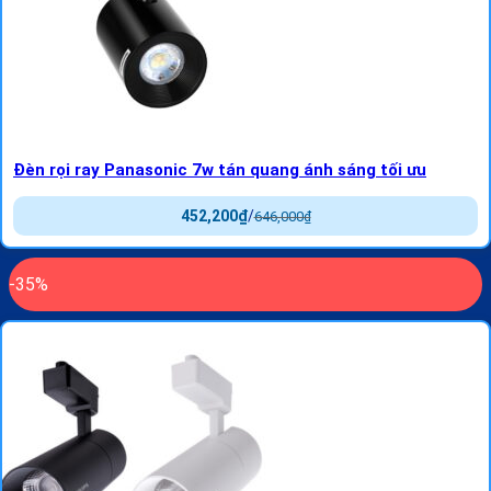
Đèn rọi ray Panasonic 7w tán quang ánh sáng tối ưu
452,200
₫
/
646,000
₫
-35%