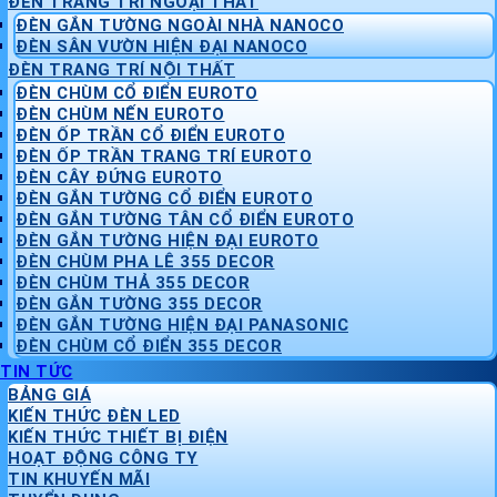
ĐÈN TRANG TRÍ NGOẠI THẤT
ĐÈN GẮN TƯỜNG NGOÀI NHÀ NANOCO
ĐÈN SÂN VƯỜN HIỆN ĐẠI NANOCO
ĐÈN TRANG TRÍ NỘI THẤT
ĐÈN CHÙM CỔ ĐIỂN EUROTO
ĐÈN CHÙM NẾN EUROTO
ĐÈN ỐP TRẦN CỔ ĐIỂN EUROTO
ĐÈN ỐP TRẦN TRANG TRÍ EUROTO
ĐÈN CÂY ĐỨNG EUROTO
ĐÈN GẮN TƯỜNG CỔ ĐIỂN EUROTO
ĐÈN GẮN TƯỜNG TÂN CỔ ĐIỂN EUROTO
ĐÈN GẮN TƯỜNG HIỆN ĐẠI EUROTO
ĐÈN CHÙM PHA LÊ 355 DECOR
ĐÈN CHÙM THẢ 355 DECOR
ĐÈN GẮN TƯỜNG 355 DECOR
ĐÈN GẮN TƯỜNG HIỆN ĐẠI PANASONIC
ĐÈN CHÙM CỔ ĐIỂN 355 DECOR
TIN TỨC
BẢNG GIÁ
KIẾN THỨC ĐÈN LED
KIẾN THỨC THIẾT BỊ ĐIỆN
HOẠT ĐỘNG CÔNG TY
TIN KHUYẾN MÃI