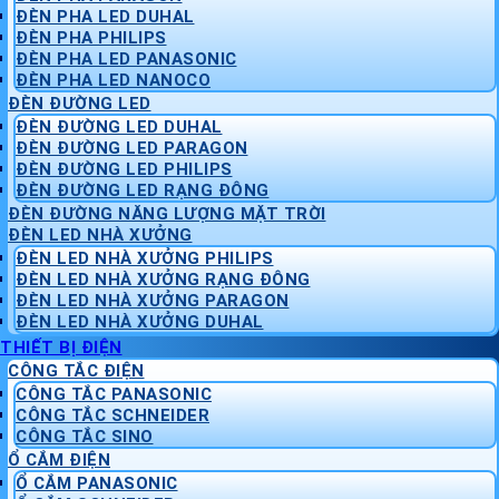
ĐÈN PHA LED DUHAL
ĐÈN PHA PHILIPS
ĐÈN PHA LED PANASONIC
ĐÈN PHA LED NANOCO
ĐÈN ĐƯỜNG LED
ĐÈN ĐƯỜNG LED DUHAL
ĐÈN ĐƯỜNG LED PARAGON
ĐÈN ĐƯỜNG LED PHILIPS
ĐÈN ĐƯỜNG LED RẠNG ĐÔNG
ĐÈN ĐƯỜNG NĂNG LƯỢNG MẶT TRỜI
ĐÈN LED NHÀ XƯỞNG
ĐÈN LED NHÀ XƯỞNG PHILIPS
ĐÈN LED NHÀ XƯỞNG RẠNG ĐÔNG
ĐÈN LED NHÀ XƯỞNG PARAGON
ĐÈN LED NHÀ XƯỞNG DUHAL
THIẾT BỊ ĐIỆN
CÔNG TẮC ĐIỆN
CÔNG TẮC PANASONIC
CÔNG TẮC SCHNEIDER
CÔNG TẮC SINO
Ổ CẮM ĐIỆN
Ổ CẮM PANASONIC