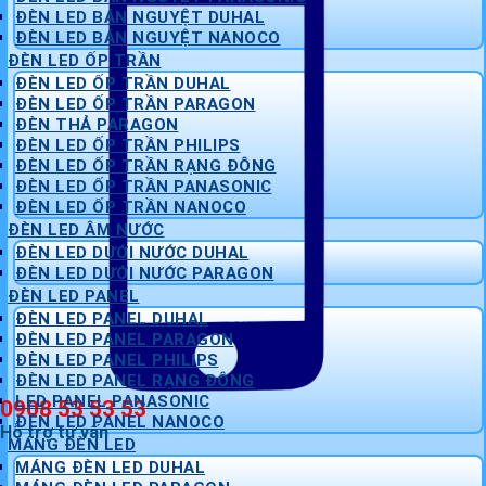
ĐÈN LED BÁN NGUYỆT DUHAL
ĐÈN LED BÁN NGUYỆT NANOCO
ĐÈN LED ỐP TRẦN
ĐÈN LED ỐP TRẦN DUHAL
ĐÈN LED ỐP TRẦN PARAGON
ĐÈN THẢ PARAGON
ĐÈN LED ỐP TRẦN PHILIPS
ĐÈN LED ỐP TRẦN RẠNG ĐÔNG
ĐÈN LED ỐP TRẦN PANASONIC
ĐÈN LED ỐP TRẦN NANOCO
ĐÈN LED ÂM NƯỚC
ĐÈN LED DƯỚI NƯỚC DUHAL
ĐÈN LED DƯỚI NƯỚC PARAGON
ĐÈN LED PANEL
ĐÈN LED PANEL DUHAL
ĐÈN LED PANEL PARAGON
ĐÈN LED PANEL PHILIPS
ĐÈN LED PANEL RẠNG ĐÔNG
LED PANEL PANASONIC
0908 53 53 53
ĐÈN LED PANEL NANOCO
Hỗ trợ tư vấn
MÁNG ĐÈN LED
MÁNG ĐÈN LED DUHAL