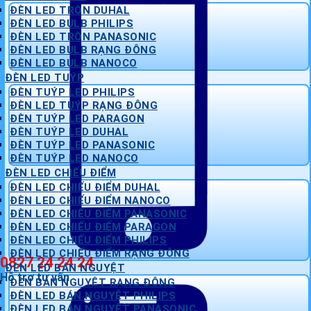
ĐÈN LED TRÒN DUHAL
ĐÈN LED BULB PHILIPS
ĐÈN LED TRÒN PANASONIC
ĐÈN LED BULB RẠNG ĐÔNG
ĐÈN LED BULB NANOCO
ĐÈN LED TUÝP
ĐÈN TUÝP LED PHILIPS
ĐÈN LED TUÝP RẠNG ĐÔNG
ĐÈN TUÝP LED PARAGON
ĐÈN TUÝP LED DUHAL
ĐÈN TUÝP LED PANASONIC
ĐÈN TUÝP LED NANOCO
ĐÈN LED CHIẾU ĐIỂM
ĐÈN LED CHIẾU ĐIỂM DUHAL
ĐÈN LED CHIẾU ĐIỂM NANOCO
ĐÈN LED CHIẾU ĐIỂM PANASONIC
ĐÈN LED CHIẾU ĐIỂM PARAGON
ĐÈN LED CHIẾU ĐIỂM PHILIPS
ĐÈN LED CHIẾU ĐIỂM RẠNG ĐÔNG
0827 24 24 24
ĐÈN LED BÁN NGUYỆT
Hỗ trợ tư vấn
ĐÈN BÁN NGUYỆT RẠNG ĐÔNG
ĐÈN LED BÁN NGUYỆT PHILIPS
ĐÈN LED BÁN NGUYỆT PANASONIC