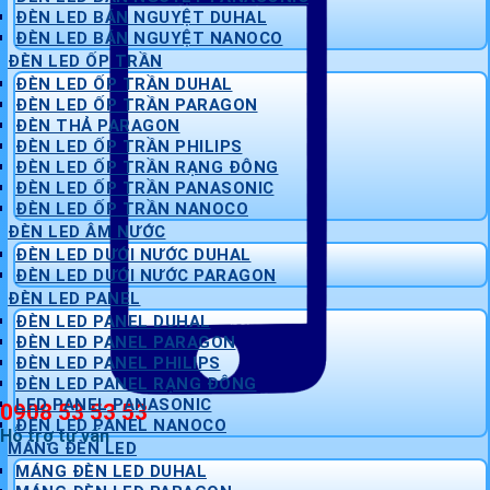
ĐÈN LED BÁN NGUYỆT DUHAL
ĐÈN LED BÁN NGUYỆT NANOCO
ĐÈN LED ỐP TRẦN
ĐÈN LED ỐP TRẦN DUHAL
ĐÈN LED ỐP TRẦN PARAGON
ĐÈN THẢ PARAGON
ĐÈN LED ỐP TRẦN PHILIPS
ĐÈN LED ỐP TRẦN RẠNG ĐÔNG
ĐÈN LED ỐP TRẦN PANASONIC
ĐÈN LED ỐP TRẦN NANOCO
ĐÈN LED ÂM NƯỚC
ĐÈN LED DƯỚI NƯỚC DUHAL
ĐÈN LED DƯỚI NƯỚC PARAGON
ĐÈN LED PANEL
ĐÈN LED PANEL DUHAL
ĐÈN LED PANEL PARAGON
ĐÈN LED PANEL PHILIPS
ĐÈN LED PANEL RẠNG ĐÔNG
LED PANEL PANASONIC
0908 53 53 53
ĐÈN LED PANEL NANOCO
Hỗ trợ tư vấn
MÁNG ĐÈN LED
MÁNG ĐÈN LED DUHAL