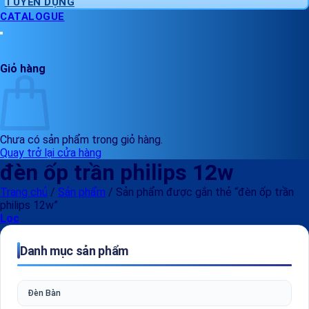
TUYỂN DỤNG
CATALOGUE
Giỏ hàng
Chưa có sản phẩm trong giỏ hàng.
Quay trở lại cửa hàng
đèn ốp trần philips 12w
Trang chủ
/
Sản phẩm
/
Sản phẩm được gắn thẻ “đèn ốp trần
philips 12w”
Lọc
Danh mục sản phẩm
Đèn Bàn