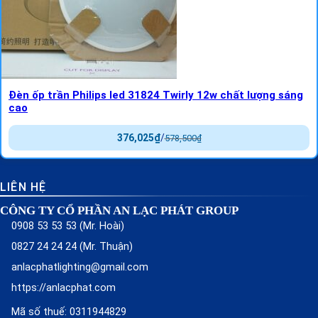
Đèn ốp trần Philips led 31824 Twirly 12w chất lượng sáng
cao
376,025
₫
/
578,500
₫
LIÊN HỆ
CÔNG TY CỔ PHẦN AN LẠC PHÁT GROUP
0908 53 53 53 (Mr. Hoài)
0827 24 24 24 (Mr. Thuận)
anlacphatlighting@gmail.com
https://anlacphat.com
Mã số thuế: 0311944829