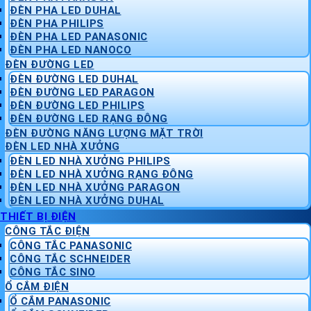
ĐÈN PHA LED DUHAL
ĐÈN PHA PHILIPS
ĐÈN PHA LED PANASONIC
ĐÈN PHA LED NANOCO
ĐÈN ĐƯỜNG LED
ĐÈN ĐƯỜNG LED DUHAL
ĐÈN ĐƯỜNG LED PARAGON
ĐÈN ĐƯỜNG LED PHILIPS
ĐÈN ĐƯỜNG LED RẠNG ĐÔNG
ĐÈN ĐƯỜNG NĂNG LƯỢNG MẶT TRỜI
ĐÈN LED NHÀ XƯỞNG
ĐÈN LED NHÀ XƯỞNG PHILIPS
ĐÈN LED NHÀ XƯỞNG RẠNG ĐÔNG
ĐÈN LED NHÀ XƯỞNG PARAGON
ĐÈN LED NHÀ XƯỞNG DUHAL
THIẾT BỊ ĐIỆN
CÔNG TẮC ĐIỆN
CÔNG TẮC PANASONIC
CÔNG TẮC SCHNEIDER
CÔNG TẮC SINO
Ổ CẮM ĐIỆN
Ổ CẮM PANASONIC