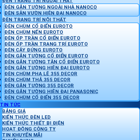
ĐÈN TRANG TRÍ NGOẠI THẤT
ĐÈN GẮN TƯỜNG NGOÀI NHÀ NANOCO
ĐÈN SÂN VƯỜN HIỆN ĐẠI NANOCO
ĐÈN TRANG TRÍ NỘI THẤT
ĐÈN CHÙM CỔ ĐIỂN EUROTO
ĐÈN CHÙM NẾN EUROTO
ĐÈN ỐP TRẦN CỔ ĐIỂN EUROTO
ĐÈN ỐP TRẦN TRANG TRÍ EUROTO
ĐÈN CÂY ĐỨNG EUROTO
ĐÈN GẮN TƯỜNG CỔ ĐIỂN EUROTO
ĐÈN GẮN TƯỜNG TÂN CỔ ĐIỂN EUROTO
ĐÈN GẮN TƯỜNG HIỆN ĐẠI EUROTO
ĐÈN CHÙM PHA LÊ 355 DECOR
ĐÈN CHÙM THẢ 355 DECOR
ĐÈN GẮN TƯỜNG 355 DECOR
ĐÈN GẮN TƯỜNG HIỆN ĐẠI PANASONIC
ĐÈN CHÙM CỔ ĐIỂN 355 DECOR
TIN TỨC
BẢNG GIÁ
KIẾN THỨC ĐÈN LED
KIẾN THỨC THIẾT BỊ ĐIỆN
HOẠT ĐỘNG CÔNG TY
TIN KHUYẾN MÃI