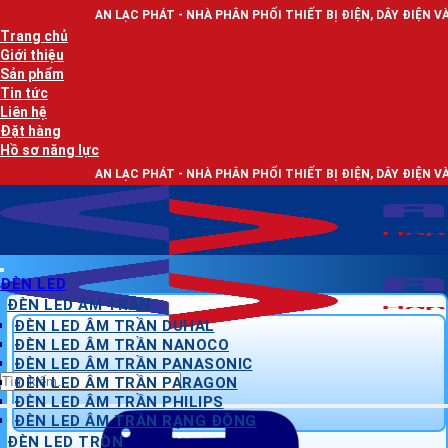
Bỏ
 LẠC PHÁT - NHÀ PHÂN PHỐI THIẾT BỊ ĐIỆN, DÂY ĐIỆN VÀ ĐÈN LED CHIẾU 
qua
Trang chủ
nội
Giới thiệu
dung
Sản phẩm
Tin tức
Liên hệ
Đặt hàng
Hồ sơ năng lực
 LẠC PHÁT - NHÀ PHÂN PHỐI THIẾT BỊ ĐIỆN, DÂY ĐIỆN VÀ ĐÈN LED CHIẾU 
ĐÈN LED
ĐÈN LED ÂM TRẦN
ĐÈN LED ÂM TRẦN DUHAL
ĐÈN LED ÂM TRẦN NANOCO
ĐÈN LED ÂM TRẦN PANASONIC
Tìm
ĐÈN LED ÂM TRẦN PARAGON
kiếm:
ĐÈN LED ÂM TRẦN PHILIPS
ĐÈN LED ÂM TRẦN RẠNG ĐÔNG
ĐÈN LED TRÒN