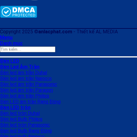
Copyright 2025 ©
anlacphat.com
- Thiết kế AL MEDIA
Menu
Danh mục
Tìm
kiếm:
Đèn LED
Đèn Led Âm Trần
Đèn led âm trần Duhal
Đèn led âm trần Nanoco
Đèn led âm trần Panasonic
Đèn led âm trần Paragon
Đèn led âm trần Philips
Đèn LED âm trần Rạng Đông
Đèn LED tròn
Đèn led tròn Duhal
Đèn led Bulb Philips
Đèn led tròn Panasonic
Đèn led Bulb Rạng Đông
Đèn led bulb Nanoco