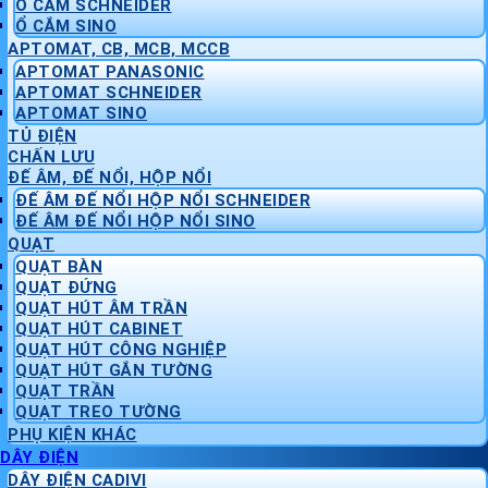
Ổ CẮM SCHNEIDER
Ổ CẮM SINO
APTOMAT, CB, MCB, MCCB
APTOMAT PANASONIC
APTOMAT SCHNEIDER
APTOMAT SINO
TỦ ĐIỆN
CHẤN LƯU
ĐẾ ÂM, ĐẾ NỔI, HỘP NỔI
ĐẾ ÂM ĐẾ NỔI HỘP NỔI SCHNEIDER
ĐẾ ÂM ĐẾ NỔI HỘP NỔI SINO
QUẠT
QUẠT BÀN
QUẠT ĐỨNG
QUẠT HÚT ÂM TRẦN
QUẠT HÚT CABINET
QUẠT HÚT CÔNG NGHIỆP
QUẠT HÚT GẮN TƯỜNG
QUẠT TRẦN
QUẠT TREO TƯỜNG
PHỤ KIỆN KHÁC
DÂY ĐIỆN
DÂY ĐIỆN CADIVI