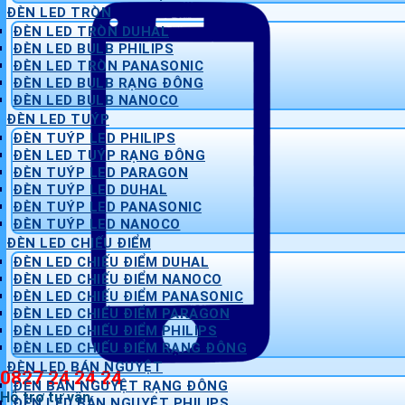
ĐÈN LED TRÒN
ĐÈN LED TRÒN DUHAL
ĐÈN LED BULB PHILIPS
ĐÈN LED TRÒN PANASONIC
ĐÈN LED BULB RẠNG ĐÔNG
ĐÈN LED BULB NANOCO
ĐÈN LED TUÝP
ĐÈN TUÝP LED PHILIPS
ĐÈN LED TUÝP RẠNG ĐÔNG
ĐÈN TUÝP LED PARAGON
ĐÈN TUÝP LED DUHAL
ĐÈN TUÝP LED PANASONIC
ĐÈN TUÝP LED NANOCO
ĐÈN LED CHIẾU ĐIỂM
ĐÈN LED CHIẾU ĐIỂM DUHAL
ĐÈN LED CHIẾU ĐIỂM NANOCO
ĐÈN LED CHIẾU ĐIỂM PANASONIC
ĐÈN LED CHIẾU ĐIỂM PARAGON
ĐÈN LED CHIẾU ĐIỂM PHILIPS
ĐÈN LED CHIẾU ĐIỂM RẠNG ĐÔNG
ĐÈN LED BÁN NGUYỆT
0827 24 24 24
ĐÈN BÁN NGUYỆT RẠNG ĐÔNG
Hỗ trợ tư vấn
ĐÈN LED BÁN NGUYỆT PHILIPS