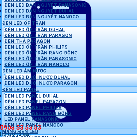
ĐÈN LED BÁN NGUYỆT PANASONIC
ĐÈN LED BÁN NGUYỆT DUHAL
ĐÈN LED BÁN NGUYỆT NANOCO
ĐÈN LED ỐP TRẦN
ĐÈN LED ỐP TRẦN DUHAL
ĐÈN LED ỐP TRẦN PARAGON
ĐÈN THẢ PARAGON
ĐÈN LED ỐP TRẦN PHILIPS
ĐÈN LED ỐP TRẦN RẠNG ĐÔNG
ĐÈN LED ỐP TRẦN PANASONIC
ĐÈN LED ỐP TRẦN NANOCO
ĐÈN LED ÂM NƯỚC
ĐÈN LED DƯỚI NƯỚC DUHAL
ĐÈN LED DƯỚI NƯỚC PARAGON
ĐÈN LED PANEL
ĐÈN LED PANEL DUHAL
ĐÈN LED PANEL PARAGON
ĐÈN LED PANEL PHILIPS
ĐÈN LED PANEL RẠNG ĐÔNG
LED PANEL PANASONIC
ĐÈN LED PANEL NANOCO
0908 53 53 53
MÁNG ĐÈN LED
Hỗ trợ tư vấn