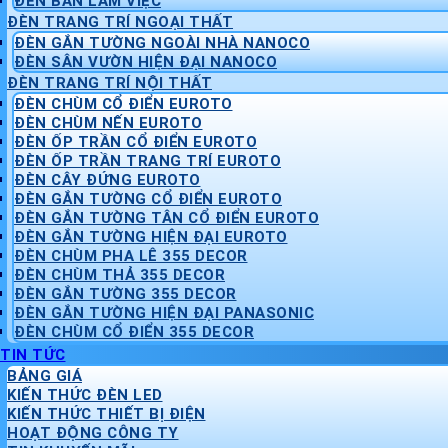
ĐÈN BÀN LÀM VIỆC
ĐÈN TRANG TRÍ NGOẠI THẤT
ĐÈN GẮN TƯỜNG NGOÀI NHÀ NANOCO
ĐÈN SÂN VƯỜN HIỆN ĐẠI NANOCO
ĐÈN TRANG TRÍ NỘI THẤT
ĐÈN CHÙM CỔ ĐIỂN EUROTO
ĐÈN CHÙM NẾN EUROTO
ĐÈN ỐP TRẦN CỔ ĐIỂN EUROTO
ĐÈN ỐP TRẦN TRANG TRÍ EUROTO
ĐÈN CÂY ĐỨNG EUROTO
ĐÈN GẮN TƯỜNG CỔ ĐIỂN EUROTO
ĐÈN GẮN TƯỜNG TÂN CỔ ĐIỂN EUROTO
ĐÈN GẮN TƯỜNG HIỆN ĐẠI EUROTO
ĐÈN CHÙM PHA LÊ 355 DECOR
ĐÈN CHÙM THẢ 355 DECOR
ĐÈN GẮN TƯỜNG 355 DECOR
ĐÈN GẮN TƯỜNG HIỆN ĐẠI PANASONIC
ĐÈN CHÙM CỔ ĐIỂN 355 DECOR
TIN TỨC
BẢNG GIÁ
KIẾN THỨC ĐÈN LED
KIẾN THỨC THIẾT BỊ ĐIỆN
HOẠT ĐỘNG CÔNG TY