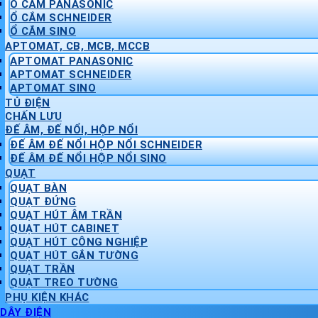
Ổ CẮM PANASONIC
Ổ CẮM SCHNEIDER
Ổ CẮM SINO
APTOMAT, CB, MCB, MCCB
APTOMAT PANASONIC
APTOMAT SCHNEIDER
APTOMAT SINO
TỦ ĐIỆN
CHẤN LƯU
ĐẾ ÂM, ĐẾ NỔI, HỘP NỔI
ĐẾ ÂM ĐẾ NỔI HỘP NỔI SCHNEIDER
ĐẾ ÂM ĐẾ NỔI HỘP NỔI SINO
QUẠT
QUẠT BÀN
QUẠT ĐỨNG
QUẠT HÚT ÂM TRẦN
QUẠT HÚT CABINET
QUẠT HÚT CÔNG NGHIỆP
QUẠT HÚT GẮN TƯỜNG
QUẠT TRẦN
QUẠT TREO TƯỜNG
PHỤ KIỆN KHÁC
DÂY ĐIỆN