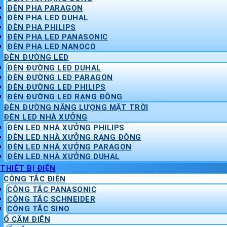
ĐÈN PHA PARAGON
ĐÈN PHA LED DUHAL
ĐÈN PHA PHILIPS
ĐÈN PHA LED PANASONIC
ĐÈN PHA LED NANOCO
ĐÈN ĐƯỜNG LED
ĐÈN ĐƯỜNG LED DUHAL
ĐÈN ĐƯỜNG LED PARAGON
ĐÈN ĐƯỜNG LED PHILIPS
ĐÈN ĐƯỜNG LED RẠNG ĐÔNG
ĐÈN ĐƯỜNG NĂNG LƯỢNG MẶT TRỜI
ĐÈN LED NHÀ XƯỞNG
ĐÈN LED NHÀ XƯỞNG PHILIPS
ĐÈN LED NHÀ XƯỞNG RẠNG ĐÔNG
ĐÈN LED NHÀ XƯỞNG PARAGON
ĐÈN LED NHÀ XƯỞNG DUHAL
THIẾT BỊ ĐIỆN
CÔNG TẮC ĐIỆN
CÔNG TẮC PANASONIC
CÔNG TẮC SCHNEIDER
CÔNG TẮC SINO
Ổ CẮM ĐIỆN