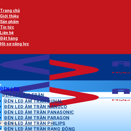
Bỏ
qua
Trang chủ
nội
Giới thiệu
dung
Sản phẩm
Tin tức
Liên hệ
Đặt hàng
Hồ sơ năng lực
ĐÈN LED
ĐÈN LED ÂM TRẦN
ĐÈN LED ÂM TRẦN DUHAL
ĐÈN LED ÂM TRẦN NANOCO
ĐÈN LED ÂM TRẦN PANASONIC
ĐÈN LED ÂM TRẦN PARAGON
Tìm
ĐÈN LED ÂM TRẦN PHILIPS
kiếm:
ĐÈN LED ÂM TRẦN RẠNG ĐÔNG