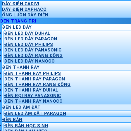
DÂY ĐIỆN CADIVI
DÂY ĐIỆN DAPHACO
ỐNG LUỒN DÂY ĐIỆN
ĐÈN TRANG TRÍ
ĐÈN LED DÂY
ĐÈN LED DÂY DUHAL
ĐÈN LED DÂY PARAGON
ĐÈN LED DÂY PHILIPS
ĐÈN LED DÂY PANASONIC
ĐÈN LED DÂY RẠNG ĐÔNG
ĐÈN LED DÂY NANOCO
ĐÈN THANH RAY
ĐÈN THANH RAY PHILIPS
ĐÈN THANH RAY PARAGON
ĐÈN THANH RAY RẠNG ĐÔNG
ĐÈN THANH RAY DUHAL
ĐÈN RỌI RAY PANASONIC
ĐÈN THANH RAY NANOCO
ĐÈN LED ÂM ĐẤT
ĐÈN LED ÂM ĐẤT PARAGON
ĐÈN BÀN
ĐÈN BÀN HỌC SINH