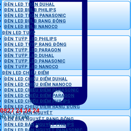
ĐÈN LED TRÒN DUHAL
ĐÈN LED BULB PHILIPS
ĐÈN LED TRÒN PANASONIC
ĐÈN LED BULB RẠNG ĐÔNG
ĐÈN LED BULB NANOCO
ĐÈN LED TUÝP
ĐÈN TUÝP LED PHILIPS
ĐÈN LED TUÝP RẠNG ĐÔNG
ĐÈN TUÝP LED PARAGON
ĐÈN TUÝP LED DUHAL
ĐÈN TUÝP LED PANASONIC
ĐÈN TUÝP LED NANOCO
ĐÈN LED CHIẾU ĐIỂM
ĐÈN LED CHIẾU ĐIỂM DUHAL
ĐÈN LED CHIẾU ĐIỂM NANOCO
ĐÈN LED CHIẾU ĐIỂM PANASONIC
ĐÈN LED CHIẾU ĐIỂM PARAGON
ĐÈN LED CHIẾU ĐIỂM PHILIPS
ĐÈN LED CHIẾU ĐIỂM RẠNG ĐÔNG
0827 24 24 24
ĐÈN LED BÁN NGUYỆT
Hỗ trợ tư vấn
ĐÈN BÁN NGUYỆT RẠNG ĐÔNG
ĐÈN LED BÁN NGUYỆT PHILIPS
ĐÈN LED BÁN NGUYỆT PANASONIC