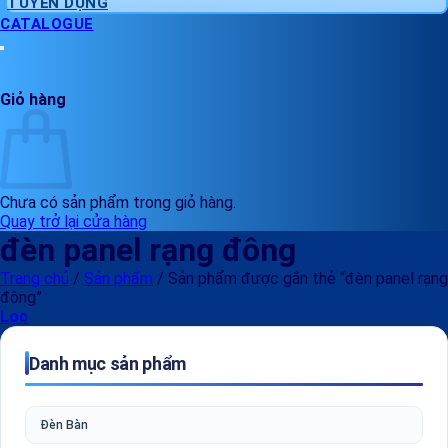
TUYỂN DỤNG
CATALOGUE
Giỏ hàng
Chưa có sản phẩm trong giỏ hàng.
Quay trở lại cửa hàng
đèn panel rạng đông
Trang chủ
/
Sản phẩm
/
Sản phẩm được gắn thẻ “đèn panel rạng
đông”
Lọc
Danh mục sản phẩm
Đèn Bàn