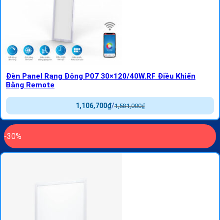
Đèn Panel Rạng Đông P07 30×120/40W.RF Điều Khiển
Bằng Remote
1,106,700
₫
/
1,581,000
₫
-30%