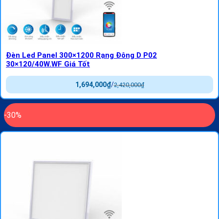
Đèn Led Panel 300×1200 Rạng Đông D P02
30×120/40W.WF Giá Tốt
1,694,000
₫
/
2,420,000
₫
-30%