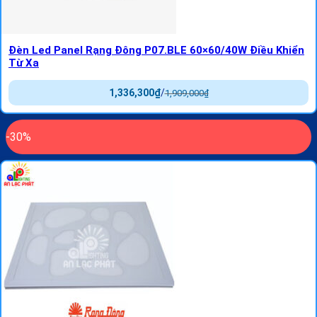
Đèn Led Panel Rạng Đông P07.BLE 60×60/40W Điều Khiển
Từ Xa
1,336,300
₫
/
1,909,000
₫
-30%