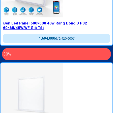
Đèn Led Panel 600×600 40w Rạng Đông D P02
60×60/40W.WF Giá Tốt
1,694,000
₫
/
2,420,000
₫
-30%