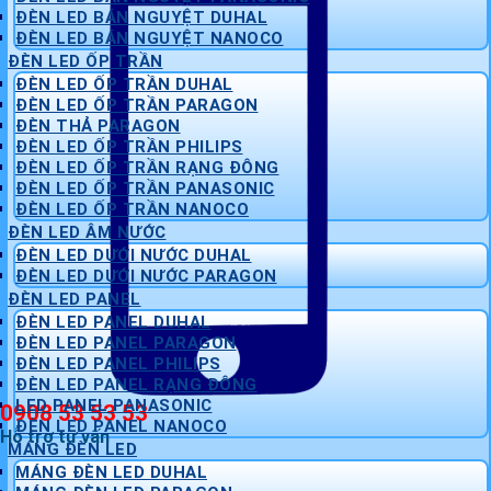
ĐÈN LED BÁN NGUYỆT DUHAL
ĐÈN LED BÁN NGUYỆT NANOCO
ĐÈN LED ỐP TRẦN
ĐÈN LED ỐP TRẦN DUHAL
ĐÈN LED ỐP TRẦN PARAGON
ĐÈN THẢ PARAGON
ĐÈN LED ỐP TRẦN PHILIPS
ĐÈN LED ỐP TRẦN RẠNG ĐÔNG
ĐÈN LED ỐP TRẦN PANASONIC
ĐÈN LED ỐP TRẦN NANOCO
ĐÈN LED ÂM NƯỚC
ĐÈN LED DƯỚI NƯỚC DUHAL
ĐÈN LED DƯỚI NƯỚC PARAGON
ĐÈN LED PANEL
ĐÈN LED PANEL DUHAL
ĐÈN LED PANEL PARAGON
ĐÈN LED PANEL PHILIPS
ĐÈN LED PANEL RẠNG ĐÔNG
LED PANEL PANASONIC
0908 53 53 53
ĐÈN LED PANEL NANOCO
Hỗ trợ tư vấn
MÁNG ĐÈN LED
MÁNG ĐÈN LED DUHAL