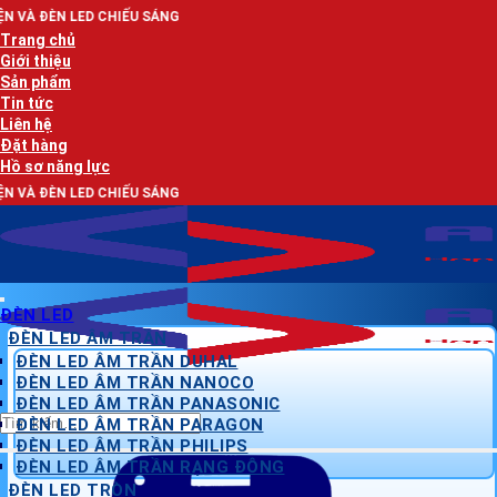
Bỏ
HIẾU SÁNG
qua
Trang chủ
nội
Giới thiệu
dung
Sản phẩm
Tin tức
Liên hệ
Đặt hàng
Hồ sơ năng lực
HIẾU SÁNG
ĐÈN LED
ĐÈN LED ÂM TRẦN
ĐÈN LED ÂM TRẦN DUHAL
ĐÈN LED ÂM TRẦN NANOCO
ĐÈN LED ÂM TRẦN PANASONIC
Tìm
ĐÈN LED ÂM TRẦN PARAGON
kiếm:
ĐÈN LED ÂM TRẦN PHILIPS
ĐÈN LED ÂM TRẦN RẠNG ĐÔNG
ĐÈN LED TRÒN