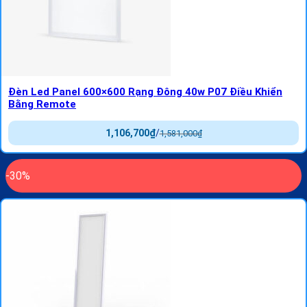
Đèn Led Panel 600×600 Rạng Đông 40w P07 Điều Khiển
Bằng Remote
1,106,700
₫
/
1,581,000
₫
-30%