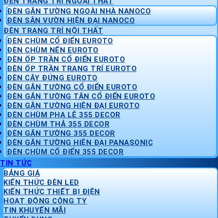
ĐÈN TRANG TRÍ NGOẠI THẤT
ĐÈN GẮN TƯỜNG NGOÀI NHÀ NANOCO
ĐÈN SÂN VƯỜN HIỆN ĐẠI NANOCO
ĐÈN TRANG TRÍ NỘI THẤT
ĐÈN CHÙM CỔ ĐIỂN EUROTO
ĐÈN CHÙM NẾN EUROTO
ĐÈN ỐP TRẦN CỔ ĐIỂN EUROTO
ĐÈN ỐP TRẦN TRANG TRÍ EUROTO
ĐÈN CÂY ĐỨNG EUROTO
ĐÈN GẮN TƯỜNG CỔ ĐIỂN EUROTO
ĐÈN GẮN TƯỜNG TÂN CỔ ĐIỂN EUROTO
ĐÈN GẮN TƯỜNG HIỆN ĐẠI EUROTO
ĐÈN CHÙM PHA LÊ 355 DECOR
ĐÈN CHÙM THẢ 355 DECOR
ĐÈN GẮN TƯỜNG 355 DECOR
ĐÈN GẮN TƯỜNG HIỆN ĐẠI PANASONIC
ĐÈN CHÙM CỔ ĐIỂN 355 DECOR
TIN TỨC
BẢNG GIÁ
KIẾN THỨC ĐÈN LED
KIẾN THỨC THIẾT BỊ ĐIỆN
HOẠT ĐỘNG CÔNG TY
TIN KHUYẾN MÃI