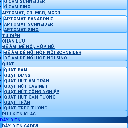
Ổ CẮM SCHNEIDER
Ổ CẮM SINO
APTOMAT, CB, MCB, MCCB
APTOMAT PANASONIC
APTOMAT SCHNEIDER
APTOMAT SINO
TỦ ĐIỆN
CHẤN LƯU
ĐẾ ÂM, ĐẾ NỔI, HỘP NỔI
ĐẾ ÂM ĐẾ NỔI HỘP NỔI SCHNEIDER
ĐẾ ÂM ĐẾ NỔI HỘP NỔI SINO
QUẠT
QUẠT BÀN
QUẠT ĐỨNG
QUẠT HÚT ÂM TRẦN
QUẠT HÚT CABINET
QUẠT HÚT CÔNG NGHIỆP
QUẠT HÚT GẮN TƯỜNG
QUẠT TRẦN
QUẠT TREO TƯỜNG
PHỤ KIỆN KHÁC
DÂY ĐIỆN
DÂY ĐIỆN CADIVI