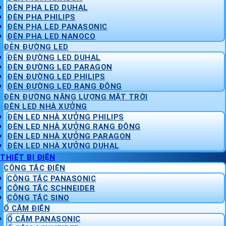
ĐÈN PHA LED DUHAL
ĐÈN PHA PHILIPS
ĐÈN PHA LED PANASONIC
ĐÈN PHA LED NANOCO
ĐÈN ĐƯỜNG LED
ĐÈN ĐƯỜNG LED DUHAL
ĐÈN ĐƯỜNG LED PARAGON
ĐÈN ĐƯỜNG LED PHILIPS
ĐÈN ĐƯỜNG LED RẠNG ĐÔNG
ĐÈN ĐƯỜNG NĂNG LƯỢNG MẶT TRỜI
ĐÈN LED NHÀ XƯỞNG
ĐÈN LED NHÀ XƯỞNG PHILIPS
ĐÈN LED NHÀ XƯỞNG RẠNG ĐÔNG
ĐÈN LED NHÀ XƯỞNG PARAGON
ĐÈN LED NHÀ XƯỞNG DUHAL
THIẾT BỊ ĐIỆN
CÔNG TẮC ĐIỆN
CÔNG TẮC PANASONIC
CÔNG TẮC SCHNEIDER
CÔNG TẮC SINO
Ổ CẮM ĐIỆN
Ổ CẮM PANASONIC