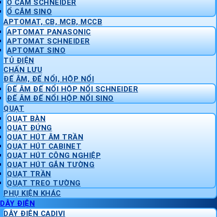
Ổ CẮM SCHNEIDER
Ổ CẮM SINO
APTOMAT, CB, MCB, MCCB
APTOMAT PANASONIC
APTOMAT SCHNEIDER
APTOMAT SINO
TỦ ĐIỆN
CHẤN LƯU
ĐẾ ÂM, ĐẾ NỔI, HỘP NỔI
ĐẾ ÂM ĐẾ NỔI HỘP NỔI SCHNEIDER
ĐẾ ÂM ĐẾ NỔI HỘP NỔI SINO
QUẠT
QUẠT BÀN
QUẠT ĐỨNG
QUẠT HÚT ÂM TRẦN
QUẠT HÚT CABINET
QUẠT HÚT CÔNG NGHIỆP
QUẠT HÚT GẮN TƯỜNG
QUẠT TRẦN
QUẠT TREO TƯỜNG
PHỤ KIỆN KHÁC
DÂY ĐIỆN
DÂY ĐIỆN CADIVI