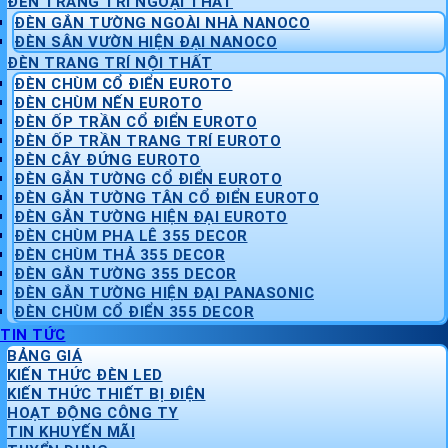
ĐÈN TRANG TRÍ NGOẠI THẤT
ĐÈN GẮN TƯỜNG NGOÀI NHÀ NANOCO
ĐÈN SÂN VƯỜN HIỆN ĐẠI NANOCO
ĐÈN TRANG TRÍ NỘI THẤT
ĐÈN CHÙM CỔ ĐIỂN EUROTO
ĐÈN CHÙM NẾN EUROTO
ĐÈN ỐP TRẦN CỔ ĐIỂN EUROTO
ĐÈN ỐP TRẦN TRANG TRÍ EUROTO
ĐÈN CÂY ĐỨNG EUROTO
ĐÈN GẮN TƯỜNG CỔ ĐIỂN EUROTO
ĐÈN GẮN TƯỜNG TÂN CỔ ĐIỂN EUROTO
ĐÈN GẮN TƯỜNG HIỆN ĐẠI EUROTO
ĐÈN CHÙM PHA LÊ 355 DECOR
ĐÈN CHÙM THẢ 355 DECOR
ĐÈN GẮN TƯỜNG 355 DECOR
ĐÈN GẮN TƯỜNG HIỆN ĐẠI PANASONIC
ĐÈN CHÙM CỔ ĐIỂN 355 DECOR
TIN TỨC
BẢNG GIÁ
KIẾN THỨC ĐÈN LED
KIẾN THỨC THIẾT BỊ ĐIỆN
HOẠT ĐỘNG CÔNG TY
TIN KHUYẾN MÃI