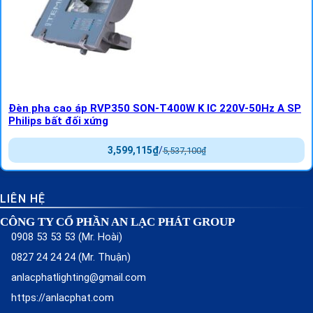
Đèn pha cao áp RVP350 SON-T400W K IC 220V-50Hz A SP
Philips bất đối xứng
3,599,115
₫
/
5,537,100
₫
LIÊN HỆ
CÔNG TY CỔ PHẦN AN LẠC PHÁT GROUP
0908 53 53 53 (Mr. Hoài)
0827 24 24 24 (Mr. Thuận)
anlacphatlighting@gmail.com
https://anlacphat.com