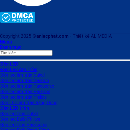
Copyright 2025 ©
anlacphat.com
- Thiết kế AL MEDIA
Menu
Danh mục
Tìm
kiếm:
Đèn LED
Đèn Led Âm Trần
Đèn led âm trần Duhal
Đèn led âm trần Nanoco
Đèn led âm trần Panasonic
Đèn led âm trần Paragon
Đèn led âm trần Philips
Đèn LED âm trần Rạng Đông
Đèn LED tròn
Đèn led tròn Duhal
Đèn led Bulb Philips
Đèn led tròn Panasonic