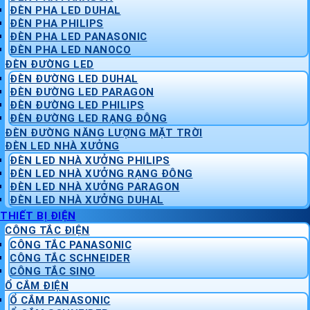
ĐÈN PHA LED DUHAL
ĐÈN PHA PHILIPS
ĐÈN PHA LED PANASONIC
ĐÈN PHA LED NANOCO
ĐÈN ĐƯỜNG LED
ĐÈN ĐƯỜNG LED DUHAL
ĐÈN ĐƯỜNG LED PARAGON
ĐÈN ĐƯỜNG LED PHILIPS
ĐÈN ĐƯỜNG LED RẠNG ĐÔNG
ĐÈN ĐƯỜNG NĂNG LƯỢNG MẶT TRỜI
ĐÈN LED NHÀ XƯỞNG
ĐÈN LED NHÀ XƯỞNG PHILIPS
ĐÈN LED NHÀ XƯỞNG RẠNG ĐÔNG
ĐÈN LED NHÀ XƯỞNG PARAGON
ĐÈN LED NHÀ XƯỞNG DUHAL
THIẾT BỊ ĐIỆN
CÔNG TẮC ĐIỆN
CÔNG TẮC PANASONIC
CÔNG TẮC SCHNEIDER
CÔNG TẮC SINO
Ổ CẮM ĐIỆN
Ổ CẮM PANASONIC