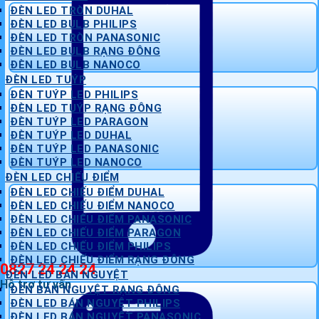
ĐÈN LED TRÒN DUHAL
ĐÈN LED BULB PHILIPS
ĐÈN LED TRÒN PANASONIC
ĐÈN LED BULB RẠNG ĐÔNG
ĐÈN LED BULB NANOCO
ĐÈN LED TUÝP
ĐÈN TUÝP LED PHILIPS
ĐÈN LED TUÝP RẠNG ĐÔNG
ĐÈN TUÝP LED PARAGON
ĐÈN TUÝP LED DUHAL
ĐÈN TUÝP LED PANASONIC
ĐÈN TUÝP LED NANOCO
ĐÈN LED CHIẾU ĐIỂM
ĐÈN LED CHIẾU ĐIỂM DUHAL
ĐÈN LED CHIẾU ĐIỂM NANOCO
ĐÈN LED CHIẾU ĐIỂM PANASONIC
ĐÈN LED CHIẾU ĐIỂM PARAGON
ĐÈN LED CHIẾU ĐIỂM PHILIPS
ĐÈN LED CHIẾU ĐIỂM RẠNG ĐÔNG
0827 24 24 24
ĐÈN LED BÁN NGUYỆT
Hỗ trợ tư vấn
ĐÈN BÁN NGUYỆT RẠNG ĐÔNG
ĐÈN LED BÁN NGUYỆT PHILIPS
ĐÈN LED BÁN NGUYỆT PANASONIC