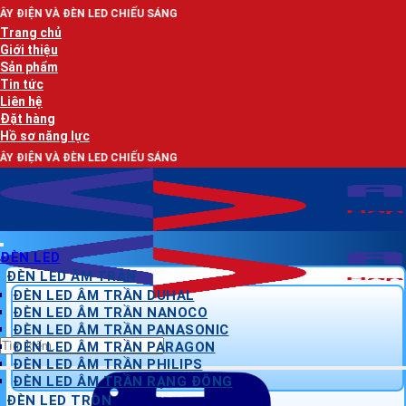
Bỏ
 LED CHIẾU SÁNG
qua
Trang chủ
nội
Giới thiệu
dung
Sản phẩm
Tin tức
Liên hệ
Đặt hàng
Hồ sơ năng lực
 LED CHIẾU SÁNG
ĐÈN LED
ĐÈN LED ÂM TRẦN
ĐÈN LED ÂM TRẦN DUHAL
ĐÈN LED ÂM TRẦN NANOCO
ĐÈN LED ÂM TRẦN PANASONIC
Tìm
ĐÈN LED ÂM TRẦN PARAGON
kiếm:
ĐÈN LED ÂM TRẦN PHILIPS
ĐÈN LED ÂM TRẦN RẠNG ĐÔNG
ĐÈN LED TRÒN