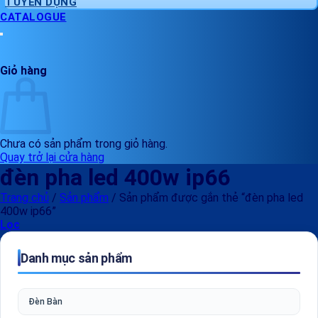
TUYỂN DỤNG
CATALOGUE
Giỏ hàng
Chưa có sản phẩm trong giỏ hàng.
Quay trở lại cửa hàng
đèn pha led 400w ip66
Trang chủ
/
Sản phẩm
/
Sản phẩm được gắn thẻ “đèn pha led
400w ip66”
Lọc
Danh mục sản phẩm
Đèn Bàn