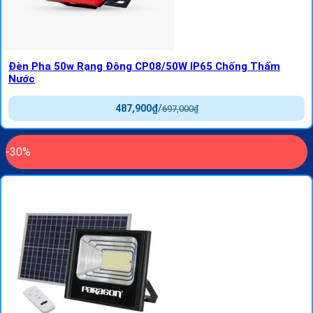
Đèn Pha 50w Rạng Đông CP08/50W IP65 Chống Thấm
Nước
487,900
₫
/
697,000
₫
-30%