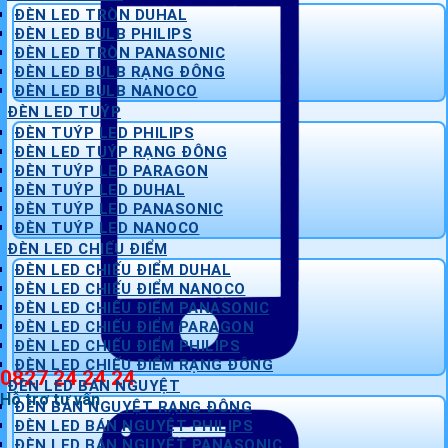
ĐÈN LED TRÒN DUHAL
ĐÈN LED BULB PHILIPS
ĐÈN LED TRÒN PANASONIC
ĐÈN LED BULB RẠNG ĐÔNG
ĐÈN LED BULB NANOCO
ĐÈN LED TUÝP
ĐÈN TUÝP LED PHILIPS
ĐÈN LED TUÝP RẠNG ĐÔNG
ĐÈN TUÝP LED PARAGON
ĐÈN TUÝP LED DUHAL
ĐÈN TUÝP LED PANASONIC
ĐÈN TUÝP LED NANOCO
ĐÈN LED CHIẾU ĐIỂM
ĐÈN LED CHIẾU ĐIỂM DUHAL
ĐÈN LED CHIẾU ĐIỂM NANOCO
ĐÈN LED CHIẾU ĐIỂM PANASONIC
ĐÈN LED CHIẾU ĐIỂM PARAGON
ĐÈN LED CHIẾU ĐIỂM PHILIPS
ĐÈN LED CHIẾU ĐIỂM RẠNG ĐÔNG
0827 24 24 24
ĐÈN LED BÁN NGUYỆT
Hỗ trợ tư vấn
ĐÈN BÁN NGUYỆT RẠNG ĐÔNG
ĐÈN LED BÁN NGUYỆT PHILIPS
ĐÈN LED BÁN NGUYỆT PANASONIC