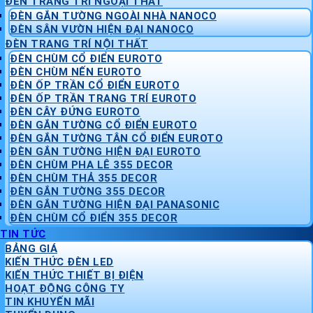
ĐÈN TRANG TRÍ NGOẠI THẤT
ĐÈN GẮN TƯỜNG NGOÀI NHÀ NANOCO
ĐÈN SÂN VƯỜN HIỆN ĐẠI NANOCO
ĐÈN TRANG TRÍ NỘI THẤT
ĐÈN CHÙM CỔ ĐIỂN EUROTO
ĐÈN CHÙM NẾN EUROTO
ĐÈN ỐP TRẦN CỔ ĐIỂN EUROTO
ĐÈN ỐP TRẦN TRANG TRÍ EUROTO
ĐÈN CÂY ĐỨNG EUROTO
ĐÈN GẮN TƯỜNG CỔ ĐIỂN EUROTO
ĐÈN GẮN TƯỜNG TÂN CỔ ĐIỂN EUROTO
ĐÈN GẮN TƯỜNG HIỆN ĐẠI EUROTO
ĐÈN CHÙM PHA LÊ 355 DECOR
ĐÈN CHÙM THẢ 355 DECOR
ĐÈN GẮN TƯỜNG 355 DECOR
ĐÈN GẮN TƯỜNG HIỆN ĐẠI PANASONIC
ĐÈN CHÙM CỔ ĐIỂN 355 DECOR
TIN TỨC
BẢNG GIÁ
KIẾN THỨC ĐÈN LED
KIẾN THỨC THIẾT BỊ ĐIỆN
HOẠT ĐỘNG CÔNG TY
TIN KHUYẾN MÃI