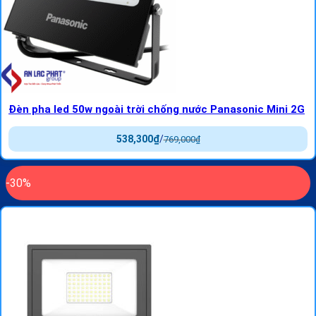
Đèn pha led 50w ngoài trời chống nước Panasonic Mini 2G
538,300
₫
/
769,000
₫
-30%