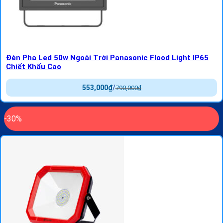
Đèn Pha Led 50w Ngoài Trời Panasonic Flood Light IP65
Chiết Khấu Cao
553,000
₫
/
790,000
₫
-30%