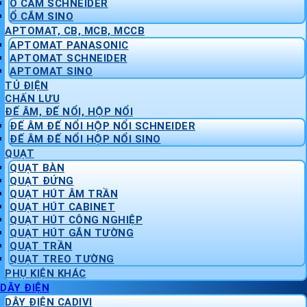
Ổ CẮM SCHNEIDER
Ổ CẮM SINO
APTOMAT, CB, MCB, MCCB
APTOMAT PANASONIC
APTOMAT SCHNEIDER
APTOMAT SINO
TỦ ĐIỆN
CHẤN LƯU
ĐẾ ÂM, ĐẾ NỔI, HỘP NỔI
ĐẾ ÂM ĐẾ NỔI HỘP NỔI SCHNEIDER
ĐẾ ÂM ĐẾ NỔI HỘP NỔI SINO
QUẠT
QUẠT BÀN
QUẠT ĐỨNG
QUẠT HÚT ÂM TRẦN
QUẠT HÚT CABINET
QUẠT HÚT CÔNG NGHIỆP
QUẠT HÚT GẮN TƯỜNG
QUẠT TRẦN
QUẠT TREO TƯỜNG
PHỤ KIỆN KHÁC
DÂY ĐIỆN
DÂY ĐIỆN CADIVI