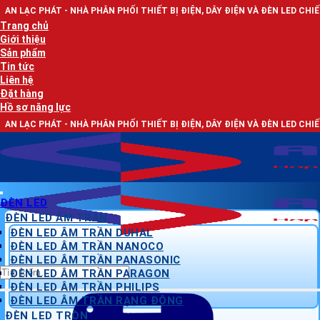
Bỏ
NHÀ PHÂN PHỐI THIẾT BỊ ĐIỆN, DÂY ĐIỆN VÀ ĐÈN LED CHIẾU SÁNG
qua
Trang chủ
nội
Giới thiệu
dung
Sản phẩm
Tin tức
Liên hệ
Đặt hàng
Hồ sơ năng lực
NHÀ PHÂN PHỐI THIẾT BỊ ĐIỆN, DÂY ĐIỆN VÀ ĐÈN LED CHIẾU SÁNG
ĐÈN LED
ĐÈN LED ÂM TRẦN
ĐÈN LED ÂM TRẦN DUHAL
ĐÈN LED ÂM TRẦN NANOCO
ĐÈN LED ÂM TRẦN PANASONIC
Tìm
ĐÈN LED ÂM TRẦN PARAGON
kiếm:
ĐÈN LED ÂM TRẦN PHILIPS
ĐÈN LED ÂM TRẦN RẠNG ĐÔNG
ĐÈN LED TRÒN