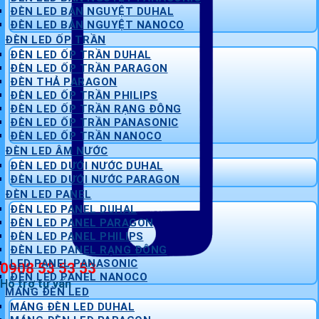
ĐÈN LED BÁN NGUYỆT DUHAL
ĐÈN LED BÁN NGUYỆT NANOCO
ĐÈN LED ỐP TRẦN
ĐÈN LED ỐP TRẦN DUHAL
ĐÈN LED ỐP TRẦN PARAGON
ĐÈN THẢ PARAGON
ĐÈN LED ỐP TRẦN PHILIPS
ĐÈN LED ỐP TRẦN RẠNG ĐÔNG
ĐÈN LED ỐP TRẦN PANASONIC
ĐÈN LED ỐP TRẦN NANOCO
ĐÈN LED ÂM NƯỚC
ĐÈN LED DƯỚI NƯỚC DUHAL
ĐÈN LED DƯỚI NƯỚC PARAGON
ĐÈN LED PANEL
ĐÈN LED PANEL DUHAL
ĐÈN LED PANEL PARAGON
ĐÈN LED PANEL PHILIPS
ĐÈN LED PANEL RẠNG ĐÔNG
LED PANEL PANASONIC
0908 53 53 53
ĐÈN LED PANEL NANOCO
Hỗ trợ tư vấn
MÁNG ĐÈN LED
MÁNG ĐÈN LED DUHAL