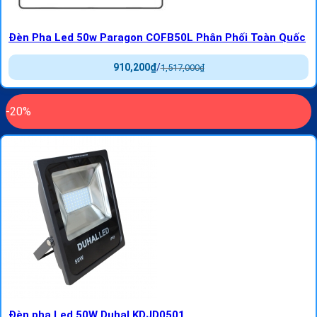
Đèn Pha Led 50w Paragon COFB50L Phân Phối Toàn Quốc
910,200
₫
/
1,517,000
₫
-20%
Đèn pha Led 50W Duhal KDJD0501