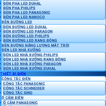
ĐÈN PHA LED DUHAL
ĐÈN PHA PHILIPS
ĐÈN PHA LED PANASONIC
ĐÈN PHA LED NANOCO
ĐÈN ĐƯỜNG LED
ĐÈN ĐƯỜNG LED DUHAL
ĐÈN ĐƯỜNG LED PARAGON
ĐÈN ĐƯỜNG LED PHILIPS
ĐÈN ĐƯỜNG LED RẠNG ĐÔNG
ĐÈN ĐƯỜNG NĂNG LƯỢNG MẶT TRỜI
ĐÈN LED NHÀ XƯỞNG
ĐÈN LED NHÀ XƯỞNG PHILIPS
ĐÈN LED NHÀ XƯỞNG RẠNG ĐÔNG
ĐÈN LED NHÀ XƯỞNG PARAGON
ĐÈN LED NHÀ XƯỞNG DUHAL
THIẾT BỊ ĐIỆN
CÔNG TẮC ĐIỆN
CÔNG TẮC PANASONIC
CÔNG TẮC SCHNEIDER
CÔNG TẮC SINO
Ổ CẮM ĐIỆN
Ổ CẮM PANASONIC