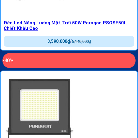
Đèn Led Năng Lượng Mặt Trời 50W Paragon PSOSE50L
Chiết Khấu Cao
3,598,000
₫
/
5,140,000
₫
-40%