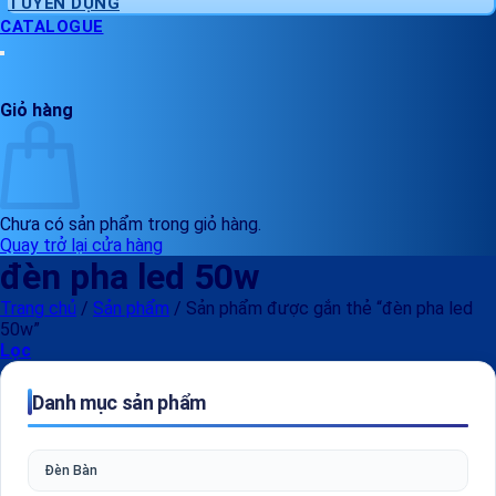
TUYỂN DỤNG
CATALOGUE
Giỏ hàng
Chưa có sản phẩm trong giỏ hàng.
Quay trở lại cửa hàng
đèn pha led 50w
Trang chủ
/
Sản phẩm
/
Sản phẩm được gắn thẻ “đèn pha led
50w”
Lọc
Danh mục sản phẩm
Đèn Bàn