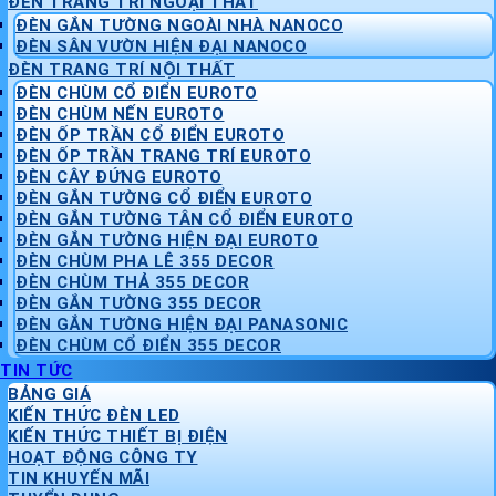
ĐÈN TRANG TRÍ NGOẠI THẤT
ĐÈN GẮN TƯỜNG NGOÀI NHÀ NANOCO
ĐÈN SÂN VƯỜN HIỆN ĐẠI NANOCO
ĐÈN TRANG TRÍ NỘI THẤT
ĐÈN CHÙM CỔ ĐIỂN EUROTO
ĐÈN CHÙM NẾN EUROTO
ĐÈN ỐP TRẦN CỔ ĐIỂN EUROTO
ĐÈN ỐP TRẦN TRANG TRÍ EUROTO
ĐÈN CÂY ĐỨNG EUROTO
ĐÈN GẮN TƯỜNG CỔ ĐIỂN EUROTO
ĐÈN GẮN TƯỜNG TÂN CỔ ĐIỂN EUROTO
ĐÈN GẮN TƯỜNG HIỆN ĐẠI EUROTO
ĐÈN CHÙM PHA LÊ 355 DECOR
ĐÈN CHÙM THẢ 355 DECOR
ĐÈN GẮN TƯỜNG 355 DECOR
ĐÈN GẮN TƯỜNG HIỆN ĐẠI PANASONIC
ĐÈN CHÙM CỔ ĐIỂN 355 DECOR
TIN TỨC
BẢNG GIÁ
KIẾN THỨC ĐÈN LED
KIẾN THỨC THIẾT BỊ ĐIỆN
HOẠT ĐỘNG CÔNG TY
TIN KHUYẾN MÃI