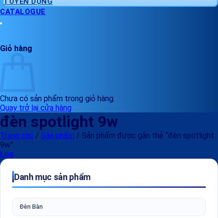
TUYỂN DỤNG
CATALOGUE
Giỏ hàng
Chưa có sản phẩm trong giỏ hàng.
Quay trở lại cửa hàng
đèn spotlight 9w
Trang chủ
/
Sản phẩm
/
Sản phẩm được gắn thẻ “đèn spotlight
9w”
Lọc
Danh mục sản phẩm
Đèn Bàn