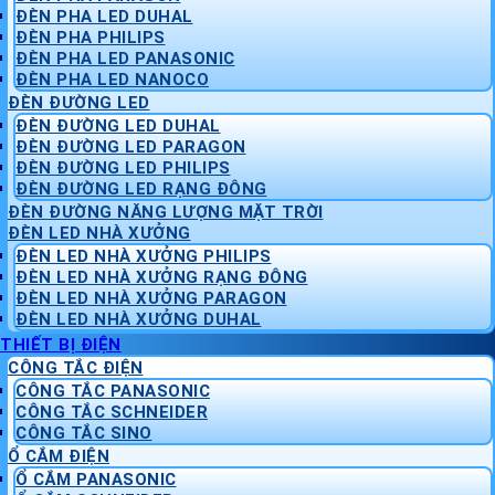
ĐÈN PHA LED DUHAL
ĐÈN PHA PHILIPS
ĐÈN PHA LED PANASONIC
ĐÈN PHA LED NANOCO
ĐÈN ĐƯỜNG LED
ĐÈN ĐƯỜNG LED DUHAL
ĐÈN ĐƯỜNG LED PARAGON
ĐÈN ĐƯỜNG LED PHILIPS
ĐÈN ĐƯỜNG LED RẠNG ĐÔNG
ĐÈN ĐƯỜNG NĂNG LƯỢNG MẶT TRỜI
ĐÈN LED NHÀ XƯỞNG
ĐÈN LED NHÀ XƯỞNG PHILIPS
ĐÈN LED NHÀ XƯỞNG RẠNG ĐÔNG
ĐÈN LED NHÀ XƯỞNG PARAGON
ĐÈN LED NHÀ XƯỞNG DUHAL
THIẾT BỊ ĐIỆN
CÔNG TẮC ĐIỆN
CÔNG TẮC PANASONIC
CÔNG TẮC SCHNEIDER
CÔNG TẮC SINO
Ổ CẮM ĐIỆN
Ổ CẮM PANASONIC