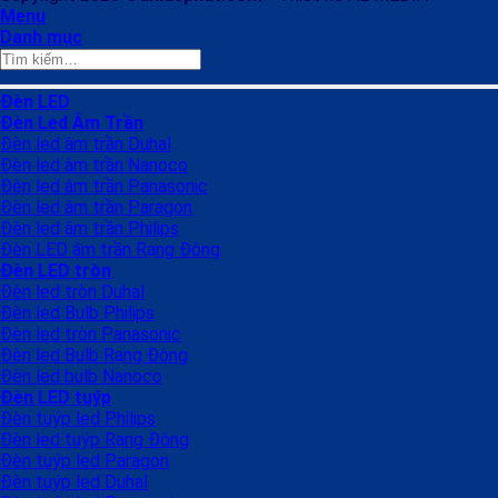
Menu
Danh mục
Tìm
kiếm:
Đèn LED
Đèn Led Âm Trần
Đèn led âm trần Duhal
Đèn led âm trần Nanoco
Đèn led âm trần Panasonic
Đèn led âm trần Paragon
Đèn led âm trần Philips
Đèn LED âm trần Rạng Đông
Đèn LED tròn
Đèn led tròn Duhal
Đèn led Bulb Philips
Đèn led tròn Panasonic
Đèn led Bulb Rạng Đông
Đèn led bulb Nanoco
Đèn LED tuýp
Đèn tuýp led Philips
Đèn led tuýp Rạng Đông
Đèn tuýp led Paragon
Đèn tuýp led Duhal