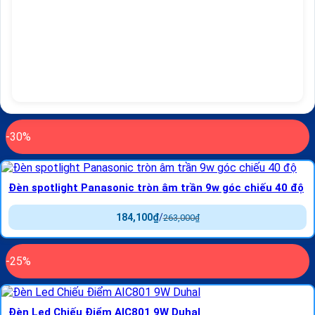
-30%
Đèn spotlight Panasonic tròn âm trần 9w góc chiếu 40 độ
184,100
₫
/
263,000
₫
-25%
Đèn Led Chiếu Điểm AIC801 9W Duhal