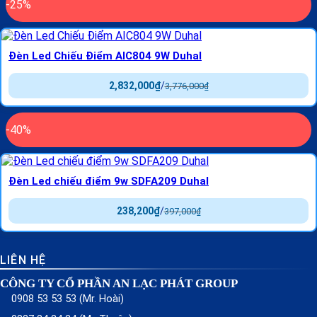
-25%
Đèn Led Chiếu Điểm AIC804 9W Duhal
2,832,000
₫
/
3,776,000
₫
-40%
Đèn Led chiếu điểm 9w SDFA209 Duhal
238,200
₫
/
397,000
₫
LIÊN HỆ
CÔNG TY CỔ PHẦN AN LẠC PHÁT GROUP
0908 53 53 53 (Mr. Hoài)