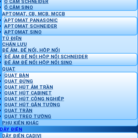
Ổ CẮM SCHNEIDER
Ổ CẮM SINO
APTOMAT, CB, MCB, MCCB
APTOMAT PANASONIC
APTOMAT SCHNEIDER
APTOMAT SINO
TỦ ĐIỆN
CHẤN LƯU
ĐẾ ÂM, ĐẾ NỔI, HỘP NỔI
ĐẾ ÂM ĐẾ NỔI HỘP NỔI SCHNEIDER
ĐẾ ÂM ĐẾ NỔI HỘP NỔI SINO
QUẠT
QUẠT BÀN
QUẠT ĐỨNG
QUẠT HÚT ÂM TRẦN
QUẠT HÚT CABINET
QUẠT HÚT CÔNG NGHIỆP
QUẠT HÚT GẮN TƯỜNG
QUẠT TRẦN
QUẠT TREO TƯỜNG
PHỤ KIỆN KHÁC
DÂY ĐIỆN
DÂY ĐIỆN CADIVI