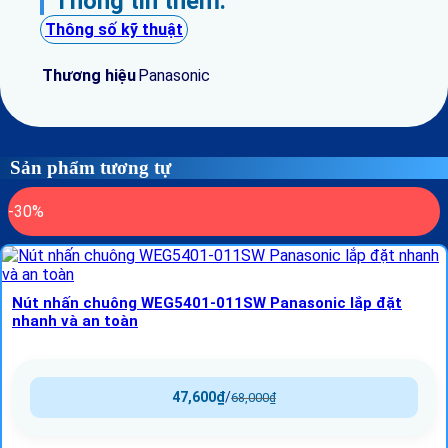
Thông tin thêm:
Thông số kỹ thuật
Thương hiệu
Panasonic
Sản phẩm tương tự
-30%
Nút nhấn chuông WEG5401-011SW Panasonic lắp đặt
nhanh và an toàn
47,600
₫
/
68,000
₫