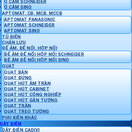
Ổ CẮM SCHNEIDER
Ổ CẮM SINO
APTOMAT, CB, MCB, MCCB
APTOMAT PANASONIC
APTOMAT SCHNEIDER
APTOMAT SINO
TỦ ĐIỆN
CHẤN LƯU
ĐẾ ÂM, ĐẾ NỔI, HỘP NỔI
ĐẾ ÂM ĐẾ NỔI HỘP NỔI SCHNEIDER
ĐẾ ÂM ĐẾ NỔI HỘP NỔI SINO
QUẠT
QUẠT BÀN
QUẠT ĐỨNG
QUẠT HÚT ÂM TRẦN
QUẠT HÚT CABINET
QUẠT HÚT CÔNG NGHIỆP
QUẠT HÚT GẮN TƯỜNG
QUẠT TRẦN
QUẠT TREO TƯỜNG
PHỤ KIỆN KHÁC
DÂY ĐIỆN
DÂY ĐIỆN CADIVI