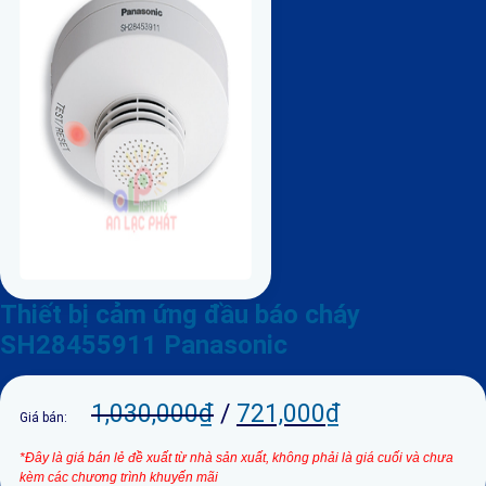
Thiết bị cảm ứng đầu báo cháy
SH28455911 Panasonic
1,030,000
₫
/
721,000
₫
Giá bán:
*Đây là giá bán lẻ đề xuất từ nhà sản xuất, không phải là giá cuối và chưa
kèm các chương trình khuyến mãi