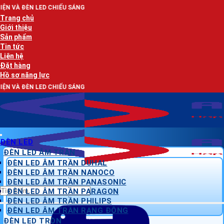
Bỏ
 CHIẾU SÁNG
qua
Trang chủ
nội
Giới thiệu
dung
Sản phẩm
Tin tức
Liên hệ
Đặt hàng
Hồ sơ năng lực
 CHIẾU SÁNG
ĐÈN LED
ĐÈN LED ÂM TRẦN
ĐÈN LED ÂM TRẦN DUHAL
ĐÈN LED ÂM TRẦN NANOCO
ĐÈN LED ÂM TRẦN PANASONIC
Tìm
ĐÈN LED ÂM TRẦN PARAGON
kiếm:
ĐÈN LED ÂM TRẦN PHILIPS
ĐÈN LED ÂM TRẦN RẠNG ĐÔNG
ĐÈN LED TRÒN