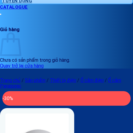
TUYỂN DỤNG
CATALOGUE
Giỏ hàng
Chưa có sản phẩm trong giỏ hàng.
Quay trở lại cửa hàng
Trang chủ
/
Sản phẩm
/
Thiết bị điện
/
Ổ cắm điện
/
Ổ cắm
Panasonic
-30%