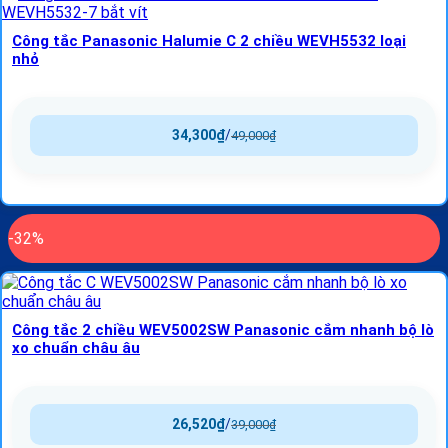
Công tắc Panasonic Halumie C 2 chiều WEVH5532 loại
nhỏ
34,300
₫
/
49,000
₫
-32%
Công tắc 2 chiều WEV5002SW Panasonic cắm nhanh bộ lò
xo chuẩn châu âu
26,520
₫
/
39,000
₫