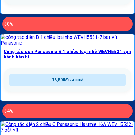
-30%
Công tắc đơn Panasonic B 1 chiều loại nhỏ WEVH5531 vận
hành bền bỉ
16,800
₫
/
24,000
₫
-34%