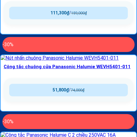
111,300
₫
/
159,000
₫
-30%
Công tắc chuông cửa Panasonic Halumie WEVH5401-011
51,800
₫
/
74,000
₫
-30%