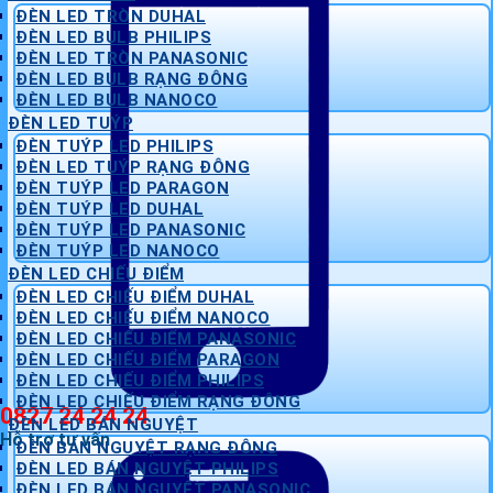
ĐÈN LED TRÒN DUHAL
ĐÈN LED BULB PHILIPS
ĐÈN LED TRÒN PANASONIC
ĐÈN LED BULB RẠNG ĐÔNG
ĐÈN LED BULB NANOCO
ĐÈN LED TUÝP
ĐÈN TUÝP LED PHILIPS
ĐÈN LED TUÝP RẠNG ĐÔNG
ĐÈN TUÝP LED PARAGON
ĐÈN TUÝP LED DUHAL
ĐÈN TUÝP LED PANASONIC
ĐÈN TUÝP LED NANOCO
ĐÈN LED CHIẾU ĐIỂM
ĐÈN LED CHIẾU ĐIỂM DUHAL
ĐÈN LED CHIẾU ĐIỂM NANOCO
ĐÈN LED CHIẾU ĐIỂM PANASONIC
ĐÈN LED CHIẾU ĐIỂM PARAGON
ĐÈN LED CHIẾU ĐIỂM PHILIPS
ĐÈN LED CHIẾU ĐIỂM RẠNG ĐÔNG
0827 24 24 24
ĐÈN LED BÁN NGUYỆT
Hỗ trợ tư vấn
ĐÈN BÁN NGUYỆT RẠNG ĐÔNG
ĐÈN LED BÁN NGUYỆT PHILIPS
ĐÈN LED BÁN NGUYỆT PANASONIC