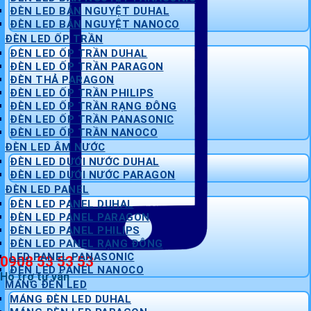
ĐÈN LED BÁN NGUYỆT DUHAL
ĐÈN LED BÁN NGUYỆT NANOCO
ĐÈN LED ỐP TRẦN
ĐÈN LED ỐP TRẦN DUHAL
ĐÈN LED ỐP TRẦN PARAGON
ĐÈN THẢ PARAGON
ĐÈN LED ỐP TRẦN PHILIPS
ĐÈN LED ỐP TRẦN RẠNG ĐÔNG
ĐÈN LED ỐP TRẦN PANASONIC
ĐÈN LED ỐP TRẦN NANOCO
ĐÈN LED ÂM NƯỚC
ĐÈN LED DƯỚI NƯỚC DUHAL
ĐÈN LED DƯỚI NƯỚC PARAGON
ĐÈN LED PANEL
ĐÈN LED PANEL DUHAL
ĐÈN LED PANEL PARAGON
ĐÈN LED PANEL PHILIPS
ĐÈN LED PANEL RẠNG ĐÔNG
LED PANEL PANASONIC
0908 53 53 53
ĐÈN LED PANEL NANOCO
Hỗ trợ tư vấn
MÁNG ĐÈN LED
MÁNG ĐÈN LED DUHAL