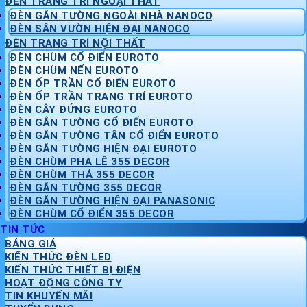
ĐÈN TRANG TRÍ NGOẠI THẤT
ĐÈN GẮN TƯỜNG NGOÀI NHÀ NANOCO
ĐÈN SÂN VƯỜN HIỆN ĐẠI NANOCO
ĐÈN TRANG TRÍ NỘI THẤT
ĐÈN CHÙM CỔ ĐIỂN EUROTO
ĐÈN CHÙM NẾN EUROTO
ĐÈN ỐP TRẦN CỔ ĐIỂN EUROTO
ĐÈN ỐP TRẦN TRANG TRÍ EUROTO
ĐÈN CÂY ĐỨNG EUROTO
ĐÈN GẮN TƯỜNG CỔ ĐIỂN EUROTO
ĐÈN GẮN TƯỜNG TÂN CỔ ĐIỂN EUROTO
ĐÈN GẮN TƯỜNG HIỆN ĐẠI EUROTO
ĐÈN CHÙM PHA LÊ 355 DECOR
ĐÈN CHÙM THẢ 355 DECOR
ĐÈN GẮN TƯỜNG 355 DECOR
ĐÈN GẮN TƯỜNG HIỆN ĐẠI PANASONIC
ĐÈN CHÙM CỔ ĐIỂN 355 DECOR
TIN TỨC
BẢNG GIÁ
KIẾN THỨC ĐÈN LED
KIẾN THỨC THIẾT BỊ ĐIỆN
HOẠT ĐỘNG CÔNG TY
TIN KHUYẾN MÃI