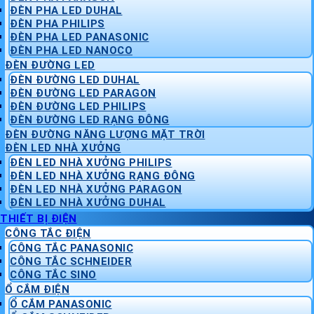
ĐÈN PHA LED DUHAL
ĐÈN PHA PHILIPS
ĐÈN PHA LED PANASONIC
ĐÈN PHA LED NANOCO
ĐÈN ĐƯỜNG LED
ĐÈN ĐƯỜNG LED DUHAL
ĐÈN ĐƯỜNG LED PARAGON
ĐÈN ĐƯỜNG LED PHILIPS
ĐÈN ĐƯỜNG LED RẠNG ĐÔNG
ĐÈN ĐƯỜNG NĂNG LƯỢNG MẶT TRỜI
ĐÈN LED NHÀ XƯỞNG
ĐÈN LED NHÀ XƯỞNG PHILIPS
ĐÈN LED NHÀ XƯỞNG RẠNG ĐÔNG
ĐÈN LED NHÀ XƯỞNG PARAGON
ĐÈN LED NHÀ XƯỞNG DUHAL
THIẾT BỊ ĐIỆN
CÔNG TẮC ĐIỆN
CÔNG TẮC PANASONIC
CÔNG TẮC SCHNEIDER
CÔNG TẮC SINO
Ổ CẮM ĐIỆN
Ổ CẮM PANASONIC