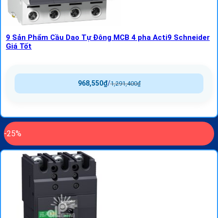
9 Sản Phẩm Cầu Dao Tự Đông MCB 4 pha Acti9 Schneider
Giá Tốt
968,550
₫
/
1,291,400
₫
-25%