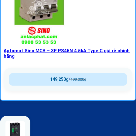
Aptomat Sino MCB – 3P PS45N 4.5kA Type C giá rẻ chính
hãng
149,250
₫
/
199,000
₫