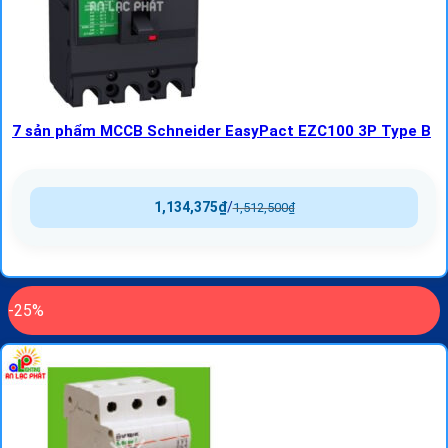
7 sản phẩm MCCB Schneider EasyPact EZC100 3P Type B
1,134,375
₫
/
1,512,500
₫
-25%