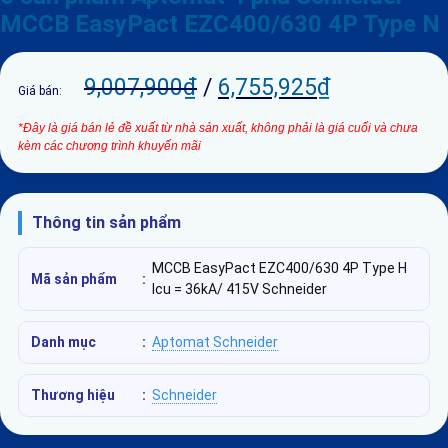
MCCB EasyPact EZC400/630 4P Type N
9,007,900
₫
/
6,755,925
₫
Giá bán:
*Đây là giá bán lẻ đề xuất từ nhà sản xuất, không phải là giá cuối và chưa
kèm các chương trình khuyến mãi
Thông tin sản phẩm
MCCB EasyPact EZC400/630 4P Type H
Mã sản phẩm
:
Icu = 36kA/ 415V Schneider
Danh mục
:
Aptomat Schneider
Thương hiệu
:
Schneider