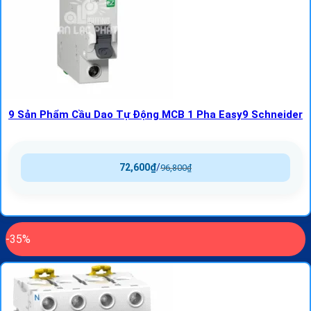
9 Sản Phẩm Cầu Dao Tự Động MCB 1 Pha Easy9 Schneider
72,600
₫
/
96,800
₫
-35%