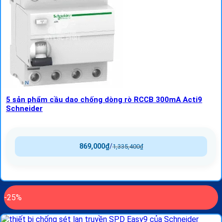
5 sản phẩm cầu dao chống dòng rò RCCB 300mA Acti9
Schneider
869,000
₫
/
1,335,400
₫
-25%