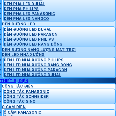
ĐÈN PHA LED DUHAL
ĐÈN PHA PHILIPS
ĐÈN PHA LED PANASONIC
ĐÈN PHA LED NANOCO
ĐÈN ĐƯỜNG LED
ĐÈN ĐƯỜNG LED DUHAL
ĐÈN ĐƯỜNG LED PARAGON
ĐÈN ĐƯỜNG LED PHILIPS
ĐÈN ĐƯỜNG LED RẠNG ĐÔNG
ĐÈN ĐƯỜNG NĂNG LƯỢNG MẶT TRỜI
ĐÈN LED NHÀ XƯỞNG
ĐÈN LED NHÀ XƯỞNG PHILIPS
ĐÈN LED NHÀ XƯỞNG RẠNG ĐÔNG
ĐÈN LED NHÀ XƯỞNG PARAGON
ĐÈN LED NHÀ XƯỞNG DUHAL
THIẾT BỊ ĐIỆN
CÔNG TẮC ĐIỆN
CÔNG TẮC PANASONIC
CÔNG TẮC SCHNEIDER
CÔNG TẮC SINO
Ổ CẮM ĐIỆN
Ổ CẮM PANASONIC