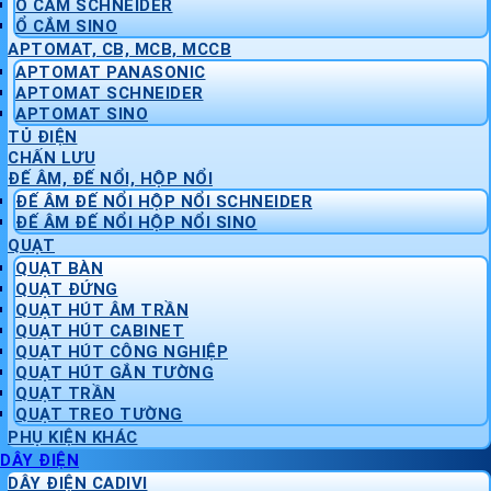
Ổ CẮM SCHNEIDER
Ổ CẮM SINO
APTOMAT, CB, MCB, MCCB
APTOMAT PANASONIC
APTOMAT SCHNEIDER
APTOMAT SINO
TỦ ĐIỆN
CHẤN LƯU
ĐẾ ÂM, ĐẾ NỔI, HỘP NỔI
ĐẾ ÂM ĐẾ NỔI HỘP NỔI SCHNEIDER
ĐẾ ÂM ĐẾ NỔI HỘP NỔI SINO
QUẠT
QUẠT BÀN
QUẠT ĐỨNG
QUẠT HÚT ÂM TRẦN
QUẠT HÚT CABINET
QUẠT HÚT CÔNG NGHIỆP
QUẠT HÚT GẮN TƯỜNG
QUẠT TRẦN
QUẠT TREO TƯỜNG
PHỤ KIỆN KHÁC
DÂY ĐIỆN
DÂY ĐIỆN CADIVI