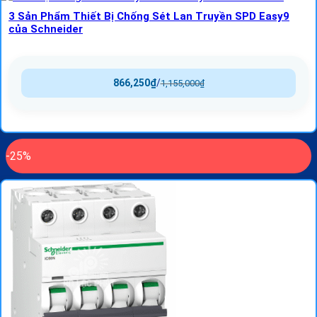
3 Sản Phẩm Thiết Bị Chống Sét Lan Truyền SPD Easy9
của Schneider
866,250
₫
/
1,155,000
₫
-25%