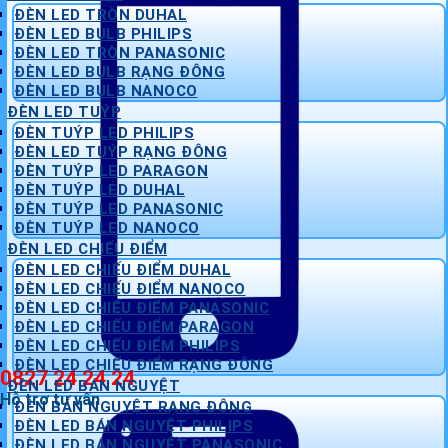
ĐÈN LED TRÒN DUHAL
ĐÈN LED BULB PHILIPS
ĐÈN LED TRÒN PANASONIC
ĐÈN LED BULB RẠNG ĐÔNG
ĐÈN LED BULB NANOCO
ĐÈN LED TUÝP
ĐÈN TUÝP LED PHILIPS
ĐÈN LED TUÝP RẠNG ĐÔNG
ĐÈN TUÝP LED PARAGON
ĐÈN TUÝP LED DUHAL
ĐÈN TUÝP LED PANASONIC
ĐÈN TUÝP LED NANOCO
ĐÈN LED CHIẾU ĐIỂM
ĐÈN LED CHIẾU ĐIỂM DUHAL
ĐÈN LED CHIẾU ĐIỂM NANOCO
ĐÈN LED CHIẾU ĐIỂM PANASONIC
ĐÈN LED CHIẾU ĐIỂM PARAGON
ĐÈN LED CHIẾU ĐIỂM PHILIPS
ĐÈN LED CHIẾU ĐIỂM RẠNG ĐÔNG
0827 24 24 24
ĐÈN LED BÁN NGUYỆT
Hỗ trợ tư vấn
ĐÈN BÁN NGUYỆT RẠNG ĐÔNG
ĐÈN LED BÁN NGUYỆT PHILIPS
ĐÈN LED BÁN NGUYỆT PANASONIC