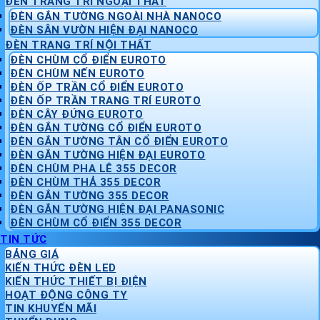
ĐÈN TRANG TRÍ NGOẠI THẤT
ĐÈN GẮN TƯỜNG NGOÀI NHÀ NANOCO
ĐÈN SÂN VƯỜN HIỆN ĐẠI NANOCO
ĐÈN TRANG TRÍ NỘI THẤT
ĐÈN CHÙM CỔ ĐIỂN EUROTO
ĐÈN CHÙM NẾN EUROTO
ĐÈN ỐP TRẦN CỔ ĐIỂN EUROTO
ĐÈN ỐP TRẦN TRANG TRÍ EUROTO
ĐÈN CÂY ĐỨNG EUROTO
ĐÈN GẮN TƯỜNG CỔ ĐIỂN EUROTO
ĐÈN GẮN TƯỜNG TÂN CỔ ĐIỂN EUROTO
ĐÈN GẮN TƯỜNG HIỆN ĐẠI EUROTO
ĐÈN CHÙM PHA LÊ 355 DECOR
ĐÈN CHÙM THẢ 355 DECOR
ĐÈN GẮN TƯỜNG 355 DECOR
ĐÈN GẮN TƯỜNG HIỆN ĐẠI PANASONIC
ĐÈN CHÙM CỔ ĐIỂN 355 DECOR
TIN TỨC
BẢNG GIÁ
KIẾN THỨC ĐÈN LED
KIẾN THỨC THIẾT BỊ ĐIỆN
HOẠT ĐỘNG CÔNG TY
TIN KHUYẾN MÃI