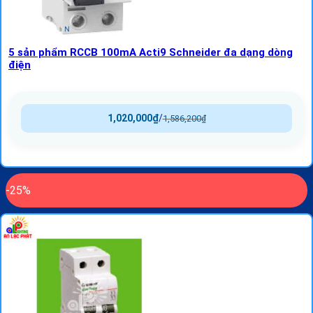
5 sản phẩm RCCB 100mA Acti9 Schneider đa dạng dòng
điện
1,020,000
₫
/
1,586,200
₫
-25%