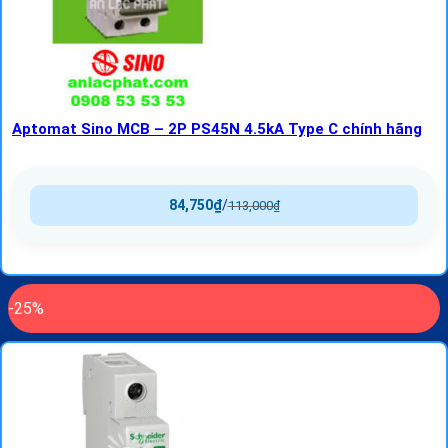
Aptomat Sino MCB – 2P PS45N 4.5kA Type C chính hãng
84,750
₫
/
113,000
₫
-25%