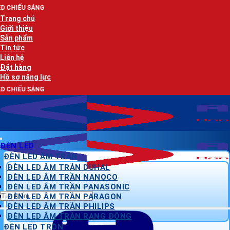
Bỏ
AN
qua
Trang chủ
nội
Giới thiệu
dung
Sản phẩm
Tin tức
Liên hệ
Đặt hàng
Hồ sơ năng lực
AN
ĐÈN LED
ĐÈN LED ÂM TRẦN
ĐÈN LED ÂM TRẦN DUHAL
ĐÈN LED ÂM TRẦN NANOCO
ĐÈN LED ÂM TRẦN PANASONIC
Tìm
ĐÈN LED ÂM TRẦN PARAGON
kiếm:
ĐÈN LED ÂM TRẦN PHILIPS
ĐÈN LED ÂM TRẦN RẠNG ĐÔNG
ĐÈN LED TRÒN