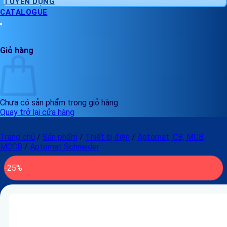
TUYỂN DỤNG
CATALOGUE
Giỏ hàng
Chưa có sản phẩm trong giỏ hàng.
Quay trở lại cửa hàng
Trang chủ
/
Sản phẩm
/
Thiết bị điện
/
Aptomat, CB, MCB,
MCCB
/
Aptomat Schneider
-25%