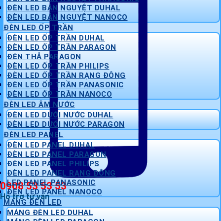
ĐÈN LED BÁN NGUYỆT DUHAL
ĐÈN LED BÁN NGUYỆT NANOCO
ĐÈN LED ỐP TRẦN
ĐÈN LED ỐP TRẦN DUHAL
ĐÈN LED ỐP TRẦN PARAGON
ĐÈN THẢ PARAGON
ĐÈN LED ỐP TRẦN PHILIPS
ĐÈN LED ỐP TRẦN RẠNG ĐÔNG
ĐÈN LED ỐP TRẦN PANASONIC
ĐÈN LED ỐP TRẦN NANOCO
ĐÈN LED ÂM NƯỚC
ĐÈN LED DƯỚI NƯỚC DUHAL
ĐÈN LED DƯỚI NƯỚC PARAGON
ĐÈN LED PANEL
ĐÈN LED PANEL DUHAL
ĐÈN LED PANEL PARAGON
ĐÈN LED PANEL PHILIPS
ĐÈN LED PANEL RẠNG ĐÔNG
LED PANEL PANASONIC
0908 53 53 53
ĐÈN LED PANEL NANOCO
Hỗ trợ tư vấn
MÁNG ĐÈN LED
MÁNG ĐÈN LED DUHAL