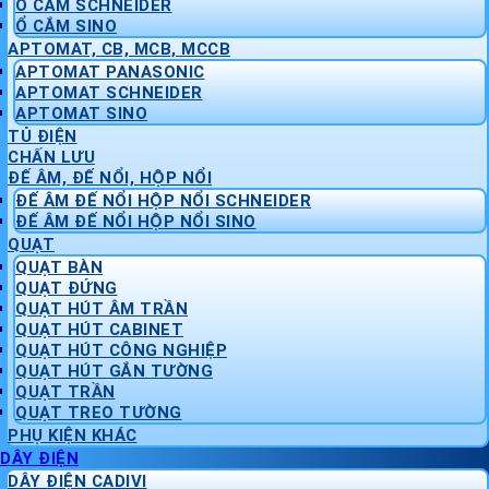
Ổ CẮM SCHNEIDER
Ổ CẮM SINO
APTOMAT, CB, MCB, MCCB
APTOMAT PANASONIC
APTOMAT SCHNEIDER
APTOMAT SINO
TỦ ĐIỆN
CHẤN LƯU
ĐẾ ÂM, ĐẾ NỔI, HỘP NỔI
ĐẾ ÂM ĐẾ NỔI HỘP NỔI SCHNEIDER
ĐẾ ÂM ĐẾ NỔI HỘP NỔI SINO
QUẠT
QUẠT BÀN
QUẠT ĐỨNG
QUẠT HÚT ÂM TRẦN
QUẠT HÚT CABINET
QUẠT HÚT CÔNG NGHIỆP
QUẠT HÚT GẮN TƯỜNG
QUẠT TRẦN
QUẠT TREO TƯỜNG
PHỤ KIỆN KHÁC
DÂY ĐIỆN
DÂY ĐIỆN CADIVI