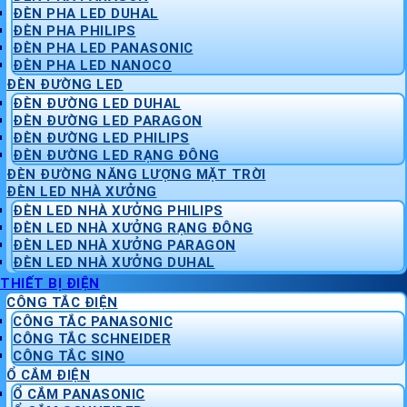
ĐÈN PHA LED DUHAL
ĐÈN PHA PHILIPS
ĐÈN PHA LED PANASONIC
ĐÈN PHA LED NANOCO
ĐÈN ĐƯỜNG LED
ĐÈN ĐƯỜNG LED DUHAL
ĐÈN ĐƯỜNG LED PARAGON
ĐÈN ĐƯỜNG LED PHILIPS
ĐÈN ĐƯỜNG LED RẠNG ĐÔNG
ĐÈN ĐƯỜNG NĂNG LƯỢNG MẶT TRỜI
ĐÈN LED NHÀ XƯỞNG
ĐÈN LED NHÀ XƯỞNG PHILIPS
ĐÈN LED NHÀ XƯỞNG RẠNG ĐÔNG
ĐÈN LED NHÀ XƯỞNG PARAGON
ĐÈN LED NHÀ XƯỞNG DUHAL
THIẾT BỊ ĐIỆN
CÔNG TẮC ĐIỆN
CÔNG TẮC PANASONIC
CÔNG TẮC SCHNEIDER
CÔNG TẮC SINO
Ổ CẮM ĐIỆN
Ổ CẮM PANASONIC