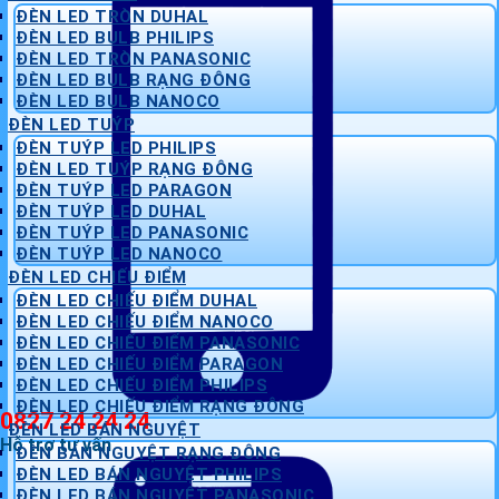
ĐÈN LED TRÒN DUHAL
ĐÈN LED BULB PHILIPS
ĐÈN LED TRÒN PANASONIC
ĐÈN LED BULB RẠNG ĐÔNG
ĐÈN LED BULB NANOCO
ĐÈN LED TUÝP
ĐÈN TUÝP LED PHILIPS
ĐÈN LED TUÝP RẠNG ĐÔNG
ĐÈN TUÝP LED PARAGON
ĐÈN TUÝP LED DUHAL
ĐÈN TUÝP LED PANASONIC
ĐÈN TUÝP LED NANOCO
ĐÈN LED CHIẾU ĐIỂM
ĐÈN LED CHIẾU ĐIỂM DUHAL
ĐÈN LED CHIẾU ĐIỂM NANOCO
ĐÈN LED CHIẾU ĐIỂM PANASONIC
ĐÈN LED CHIẾU ĐIỂM PARAGON
ĐÈN LED CHIẾU ĐIỂM PHILIPS
ĐÈN LED CHIẾU ĐIỂM RẠNG ĐÔNG
0827 24 24 24
ĐÈN LED BÁN NGUYỆT
Hỗ trợ tư vấn
ĐÈN BÁN NGUYỆT RẠNG ĐÔNG
ĐÈN LED BÁN NGUYỆT PHILIPS
ĐÈN LED BÁN NGUYỆT PANASONIC