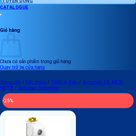
TUYỂN DỤNG
CATALOGUE
Giỏ hàng
Chưa có sản phẩm trong giỏ hàng.
Quay trở lại cửa hàng
Trang chủ
/
Sản phẩm
/
Thiết bị điện
/
Aptomat, CB, MCB,
MCCB
/
Aptomat Schneider
-25%