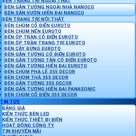
ĐÈN TRANG TRÍ NGOẠI THẤT
ĐÈN GẮN TƯỜNG NGOÀI NHÀ NANOCO
ĐÈN SÂN VƯỜN HIỆN ĐẠI NANOCO
ĐÈN TRANG TRÍ NỘI THẤT
ĐÈN CHÙM CỔ ĐIỂN EUROTO
ĐÈN CHÙM NẾN EUROTO
ĐÈN ỐP TRẦN CỔ ĐIỂN EUROTO
ĐÈN ỐP TRẦN TRANG TRÍ EUROTO
ĐÈN CÂY ĐỨNG EUROTO
ĐÈN GẮN TƯỜNG CỔ ĐIỂN EUROTO
ĐÈN GẮN TƯỜNG TÂN CỔ ĐIỂN EUROTO
ĐÈN GẮN TƯỜNG HIỆN ĐẠI EUROTO
ĐÈN CHÙM PHA LÊ 355 DECOR
ĐÈN CHÙM THẢ 355 DECOR
ĐÈN GẮN TƯỜNG 355 DECOR
ĐÈN GẮN TƯỜNG HIỆN ĐẠI PANASONIC
ĐÈN CHÙM CỔ ĐIỂN 355 DECOR
TIN TỨC
BẢNG GIÁ
KIẾN THỨC ĐÈN LED
KIẾN THỨC THIẾT BỊ ĐIỆN
HOẠT ĐỘNG CÔNG TY
TIN KHUYẾN MÃI