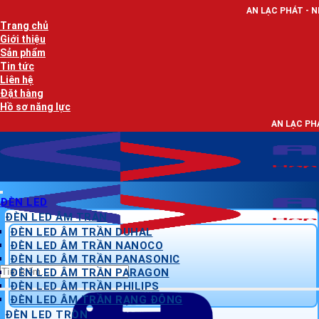
Bỏ
AN LẠC PHÁT - NHÀ PHÂN PHỐI TH
qua
Trang chủ
nội
Giới thiệu
dung
Sản phẩm
Tin tức
Liên hệ
Đặt hàng
Hồ sơ năng lực
AN LẠC PHÁT - NHÀ PHÂN PH
ĐÈN LED
ĐÈN LED ÂM TRẦN
ĐÈN LED ÂM TRẦN DUHAL
ĐÈN LED ÂM TRẦN NANOCO
ĐÈN LED ÂM TRẦN PANASONIC
Tìm
ĐÈN LED ÂM TRẦN PARAGON
kiếm:
ĐÈN LED ÂM TRẦN PHILIPS
ĐÈN LED ÂM TRẦN RẠNG ĐÔNG
ĐÈN LED TRÒN