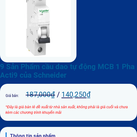
9 Sản Phẩm cầu dao tự động MCB 1 Pha
Acti9 của Schneider
187,000
₫
/
140,250
₫
Giá bán:
*Đây là giá bán lẻ đề xuất từ nhà sản xuất, không phải là giá cuối và chưa
kèm các chương trình khuyến mãi
Thông tin sản phẩm