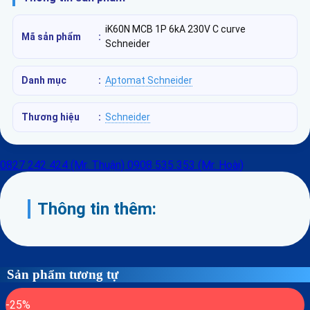
iK60N MCB 1P 6kA 230V C curve
Mã sản phẩm
:
Schneider
Danh mục
:
Aptomat Schneider
Thương hiệu
:
Schneider
0827 242 424 (Mr. Thuận)
0908 535 353 (Mr. Hoài)
Thông tin thêm:
Sản phẩm tương tự
-25%