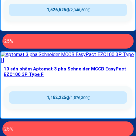
1,526,525
₫
/
2,348,500
₫
-25%
10 sản phẩm Aptomat 3 pha Schneider MCCB EasyPact
EZC100 3P Type F
1,182,225
₫
/
1,576,300
₫
-25%