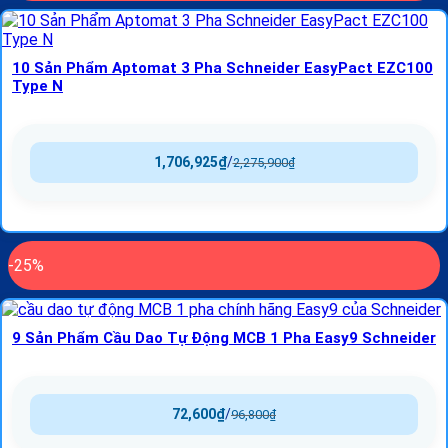
10 Sản Phẩm Aptomat 3 Pha Schneider EasyPact EZC100
Type N
1,706,925
₫
/
2,275,900
₫
-25%
9 Sản Phẩm Cầu Dao Tự Động MCB 1 Pha Easy9 Schneider
72,600
₫
/
96,800
₫