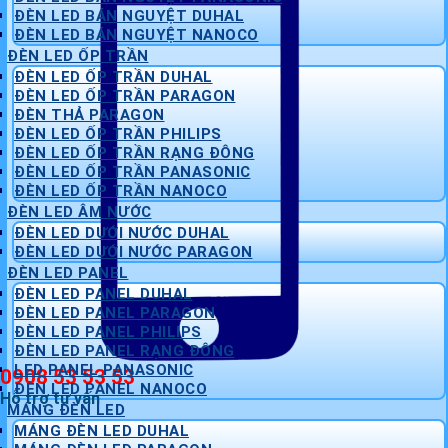
ĐÈN LED BÁN NGUYỆT DUHAL
ĐÈN LED BÁN NGUYỆT NANOCO
ĐÈN LED ỐP TRẦN
ĐÈN LED ỐP TRẦN DUHAL
ĐÈN LED ỐP TRẦN PARAGON
ĐÈN THẢ PARAGON
ĐÈN LED ỐP TRẦN PHILIPS
ĐÈN LED ỐP TRẦN RẠNG ĐÔNG
ĐÈN LED ỐP TRẦN PANASONIC
ĐÈN LED ỐP TRẦN NANOCO
ĐÈN LED ÂM NƯỚC
ĐÈN LED DƯỚI NƯỚC DUHAL
ĐÈN LED DƯỚI NƯỚC PARAGON
ĐÈN LED PANEL
ĐÈN LED PANEL DUHAL
ĐÈN LED PANEL PARAGON
ĐÈN LED PANEL PHILIPS
ĐÈN LED PANEL RẠNG ĐÔNG
LED PANEL PANASONIC
0908 53 53 53
ĐÈN LED PANEL NANOCO
Hỗ trợ tư vấn
MÁNG ĐÈN LED
MÁNG ĐÈN LED DUHAL