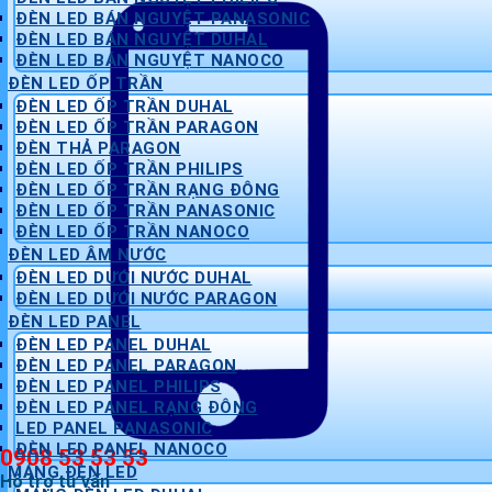
ĐÈN LED BÁN NGUYỆT PANASONIC
ĐÈN LED BÁN NGUYỆT DUHAL
ĐÈN LED BÁN NGUYỆT NANOCO
ĐÈN LED ỐP TRẦN
ĐÈN LED ỐP TRẦN DUHAL
ĐÈN LED ỐP TRẦN PARAGON
ĐÈN THẢ PARAGON
ĐÈN LED ỐP TRẦN PHILIPS
ĐÈN LED ỐP TRẦN RẠNG ĐÔNG
ĐÈN LED ỐP TRẦN PANASONIC
ĐÈN LED ỐP TRẦN NANOCO
ĐÈN LED ÂM NƯỚC
ĐÈN LED DƯỚI NƯỚC DUHAL
ĐÈN LED DƯỚI NƯỚC PARAGON
ĐÈN LED PANEL
ĐÈN LED PANEL DUHAL
ĐÈN LED PANEL PARAGON
ĐÈN LED PANEL PHILIPS
ĐÈN LED PANEL RẠNG ĐÔNG
LED PANEL PANASONIC
ĐÈN LED PANEL NANOCO
0908 53 53 53
MÁNG ĐÈN LED
Hỗ trợ tư vấn