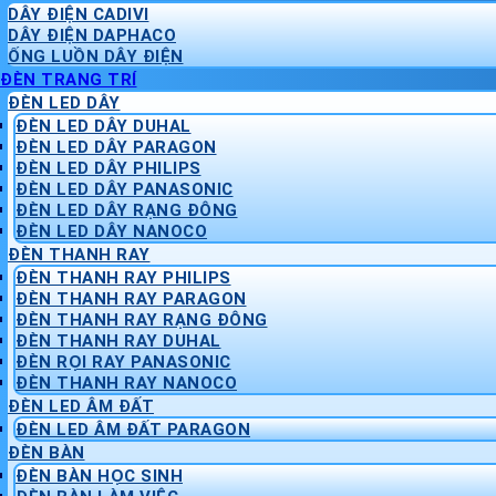
DÂY ĐIỆN CADIVI
DÂY ĐIỆN DAPHACO
ỐNG LUỒN DÂY ĐIỆN
ĐÈN TRANG TRÍ
ĐÈN LED DÂY
ĐÈN LED DÂY DUHAL
ĐÈN LED DÂY PARAGON
ĐÈN LED DÂY PHILIPS
ĐÈN LED DÂY PANASONIC
ĐÈN LED DÂY RẠNG ĐÔNG
ĐÈN LED DÂY NANOCO
ĐÈN THANH RAY
ĐÈN THANH RAY PHILIPS
ĐÈN THANH RAY PARAGON
ĐÈN THANH RAY RẠNG ĐÔNG
ĐÈN THANH RAY DUHAL
ĐÈN RỌI RAY PANASONIC
ĐÈN THANH RAY NANOCO
ĐÈN LED ÂM ĐẤT
ĐÈN LED ÂM ĐẤT PARAGON
ĐÈN BÀN
ĐÈN BÀN HỌC SINH