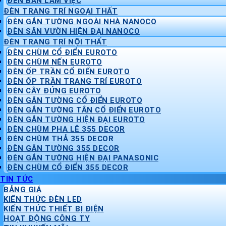
ĐÈN BÀN LÀM VIỆC
ĐÈN TRANG TRÍ NGOẠI THẤT
ĐÈN GẮN TƯỜNG NGOÀI NHÀ NANOCO
ĐÈN SÂN VƯỜN HIỆN ĐẠI NANOCO
ĐÈN TRANG TRÍ NỘI THẤT
ĐÈN CHÙM CỔ ĐIỂN EUROTO
ĐÈN CHÙM NẾN EUROTO
ĐÈN ỐP TRẦN CỔ ĐIỂN EUROTO
ĐÈN ỐP TRẦN TRANG TRÍ EUROTO
ĐÈN CÂY ĐỨNG EUROTO
ĐÈN GẮN TƯỜNG CỔ ĐIỂN EUROTO
ĐÈN GẮN TƯỜNG TÂN CỔ ĐIỂN EUROTO
ĐÈN GẮN TƯỜNG HIỆN ĐẠI EUROTO
ĐÈN CHÙM PHA LÊ 355 DECOR
ĐÈN CHÙM THẢ 355 DECOR
ĐÈN GẮN TƯỜNG 355 DECOR
ĐÈN GẮN TƯỜNG HIỆN ĐẠI PANASONIC
ĐÈN CHÙM CỔ ĐIỂN 355 DECOR
TIN TỨC
BẢNG GIÁ
KIẾN THỨC ĐÈN LED
KIẾN THỨC THIẾT BỊ ĐIỆN
HOẠT ĐỘNG CÔNG TY