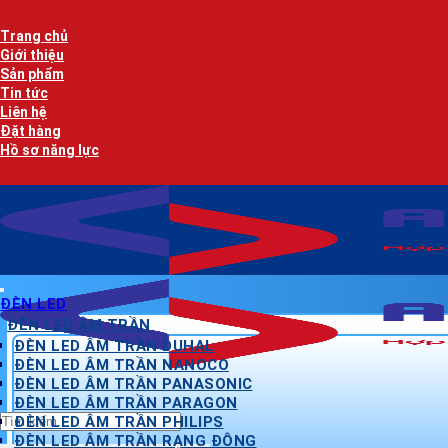
Bỏ
qua
Trang chủ
nội
Giới thiệu
dung
Sản phẩm
Tin tức
Liên hệ
Đặt hàng
Hồ sơ năng lực
ĐÈN LED
ĐÈN LED ÂM TRẦN
ĐÈN LED ÂM TRẦN DUHAL
ĐÈN LED ÂM TRẦN NANOCO
ĐÈN LED ÂM TRẦN PANASONIC
ĐÈN LED ÂM TRẦN PARAGON
Tìm
ĐÈN LED ÂM TRẦN PHILIPS
kiếm:
ĐÈN LED ÂM TRẦN RẠNG ĐÔNG