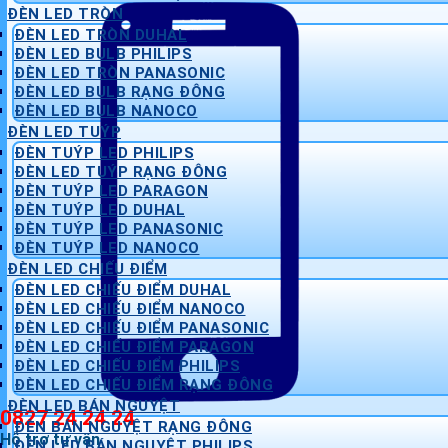
ĐÈN LED TRÒN
ĐÈN LED TRÒN DUHAL
ĐÈN LED BULB PHILIPS
ĐÈN LED TRÒN PANASONIC
ĐÈN LED BULB RẠNG ĐÔNG
ĐÈN LED BULB NANOCO
ĐÈN LED TUÝP
ĐÈN TUÝP LED PHILIPS
ĐÈN LED TUÝP RẠNG ĐÔNG
ĐÈN TUÝP LED PARAGON
ĐÈN TUÝP LED DUHAL
ĐÈN TUÝP LED PANASONIC
ĐÈN TUÝP LED NANOCO
ĐÈN LED CHIẾU ĐIỂM
ĐÈN LED CHIẾU ĐIỂM DUHAL
ĐÈN LED CHIẾU ĐIỂM NANOCO
ĐÈN LED CHIẾU ĐIỂM PANASONIC
ĐÈN LED CHIẾU ĐIỂM PARAGON
ĐÈN LED CHIẾU ĐIỂM PHILIPS
ĐÈN LED CHIẾU ĐIỂM RẠNG ĐÔNG
ĐÈN LED BÁN NGUYỆT
0827 24 24 24
ĐÈN BÁN NGUYỆT RẠNG ĐÔNG
Hỗ trợ tư vấn
ĐÈN LED BÁN NGUYỆT PHILIPS