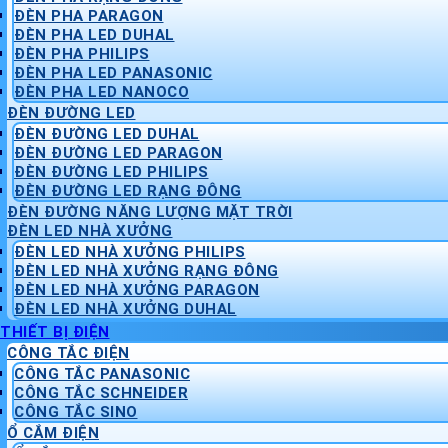
ĐÈN PHA PARAGON
ĐÈN PHA LED DUHAL
ĐÈN PHA PHILIPS
ĐÈN PHA LED PANASONIC
ĐÈN PHA LED NANOCO
ĐÈN ĐƯỜNG LED
ĐÈN ĐƯỜNG LED DUHAL
ĐÈN ĐƯỜNG LED PARAGON
ĐÈN ĐƯỜNG LED PHILIPS
ĐÈN ĐƯỜNG LED RẠNG ĐÔNG
ĐÈN ĐƯỜNG NĂNG LƯỢNG MẶT TRỜI
ĐÈN LED NHÀ XƯỞNG
ĐÈN LED NHÀ XƯỞNG PHILIPS
ĐÈN LED NHÀ XƯỞNG RẠNG ĐÔNG
ĐÈN LED NHÀ XƯỞNG PARAGON
ĐÈN LED NHÀ XƯỞNG DUHAL
THIẾT BỊ ĐIỆN
CÔNG TẮC ĐIỆN
CÔNG TẮC PANASONIC
CÔNG TẮC SCHNEIDER
CÔNG TẮC SINO
Ổ CẮM ĐIỆN