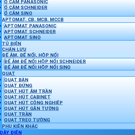
Ổ CẮM PANASONIC
Ổ CẮM SCHNEIDER
Ổ CẮM SINO
APTOMAT, CB, MCB, MCCB
APTOMAT PANASONIC
APTOMAT SCHNEIDER
APTOMAT SINO
TỦ ĐIỆN
CHẤN LƯU
ĐẾ ÂM, ĐẾ NỔI, HỘP NỔI
ĐẾ ÂM ĐẾ NỔI HỘP NỔI SCHNEIDER
ĐẾ ÂM ĐẾ NỔI HỘP NỔI SINO
QUẠT
QUẠT BÀN
QUẠT ĐỨNG
QUẠT HÚT ÂM TRẦN
QUẠT HÚT CABINET
QUẠT HÚT CÔNG NGHIỆP
QUẠT HÚT GẮN TƯỜNG
QUẠT TRẦN
QUẠT TREO TƯỜNG
PHỤ KIỆN KHÁC
DÂY ĐIỆN