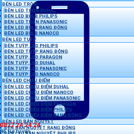
ĐÈN LED TRÒN
ĐÈN LED TRÒN DUHAL
ĐÈN LED BULB PHILIPS
ĐÈN LED TRÒN PANASONIC
ĐÈN LED BULB RẠNG ĐÔNG
ĐÈN LED BULB NANOCO
ĐÈN LED TUÝP
ĐÈN TUÝP LED PHILIPS
ĐÈN LED TUÝP RẠNG ĐÔNG
ĐÈN TUÝP LED PARAGON
ĐÈN TUÝP LED DUHAL
ĐÈN TUÝP LED PANASONIC
ĐÈN TUÝP LED NANOCO
ĐÈN LED CHIẾU ĐIỂM
ĐÈN LED CHIẾU ĐIỂM DUHAL
ĐÈN LED CHIẾU ĐIỂM NANOCO
ĐÈN LED CHIẾU ĐIỂM PANASONIC
ĐÈN LED CHIẾU ĐIỂM PARAGON
ĐÈN LED CHIẾU ĐIỂM PHILIPS
ĐÈN LED CHIẾU ĐIỂM RẠNG ĐÔNG
ĐÈN LED BÁN NGUYỆT
0827 24 24 24
ĐÈN BÁN NGUYỆT RẠNG ĐÔNG
Hỗ trợ tư vấn
ĐÈN LED BÁN NGUYỆT PHILIPS