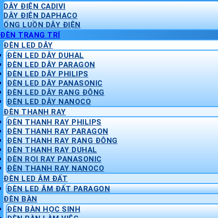
DÂY ĐIỆN CADIVI
DÂY ĐIỆN DAPHACO
ỐNG LUỒN DÂY ĐIỆN
ĐÈN TRANG TRÍ
ĐÈN LED DÂY
ĐÈN LED DÂY DUHAL
ĐÈN LED DÂY PARAGON
ĐÈN LED DÂY PHILIPS
ĐÈN LED DÂY PANASONIC
ĐÈN LED DÂY RẠNG ĐÔNG
ĐÈN LED DÂY NANOCO
ĐÈN THANH RAY
ĐÈN THANH RAY PHILIPS
ĐÈN THANH RAY PARAGON
ĐÈN THANH RAY RẠNG ĐÔNG
ĐÈN THANH RAY DUHAL
ĐÈN RỌI RAY PANASONIC
ĐÈN THANH RAY NANOCO
ĐÈN LED ÂM ĐẤT
ĐÈN LED ÂM ĐẤT PARAGON
ĐÈN BÀN
ĐÈN BÀN HỌC SINH