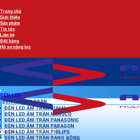
Bỏ
qua
Trang chủ
nội
Giới thiệu
dung
Sản phẩm
Tin tức
Liên hệ
Đặt hàng
Hồ sơ năng lực
ĐÈN LED
ĐÈN LED ÂM TRẦN
ĐÈN LED ÂM TRẦN DUHAL
ĐÈN LED ÂM TRẦN NANOCO
ĐÈN LED ÂM TRẦN PANASONIC
ĐÈN LED ÂM TRẦN PARAGON
Tìm
ĐÈN LED ÂM TRẦN PHILIPS
kiếm:
ĐÈN LED ÂM TRẦN RẠNG ĐÔNG