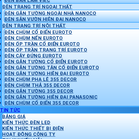
ĐÈN BÀN LÀM VIỆC
ĐÈN TRANG TRÍ NGOẠI THẤT
ĐÈN GẮN TƯỜNG NGOÀI NHÀ NANOCO
ĐÈN SÂN VƯỜN HIỆN ĐẠI NANOCO
ĐÈN TRANG TRÍ NỘI THẤT
ĐÈN CHÙM CỔ ĐIỂN EUROTO
ĐÈN CHÙM NẾN EUROTO
ĐÈN ỐP TRẦN CỔ ĐIỂN EUROTO
ĐÈN ỐP TRẦN TRANG TRÍ EUROTO
ĐÈN CÂY ĐỨNG EUROTO
ĐÈN GẮN TƯỜNG CỔ ĐIỂN EUROTO
ĐÈN GẮN TƯỜNG TÂN CỔ ĐIỂN EUROTO
ĐÈN GẮN TƯỜNG HIỆN ĐẠI EUROTO
ĐÈN CHÙM PHA LÊ 355 DECOR
ĐÈN CHÙM THẢ 355 DECOR
ĐÈN GẮN TƯỜNG 355 DECOR
ĐÈN GẮN TƯỜNG HIỆN ĐẠI PANASONIC
ĐÈN CHÙM CỔ ĐIỂN 355 DECOR
TIN TỨC
BẢNG GIÁ
KIẾN THỨC ĐÈN LED
KIẾN THỨC THIẾT BỊ ĐIỆN
HOẠT ĐỘNG CÔNG TY