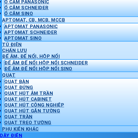
Ổ CẮM PANASONIC
Ổ CẮM SCHNEIDER
Ổ CẮM SINO
APTOMAT, CB, MCB, MCCB
APTOMAT PANASONIC
APTOMAT SCHNEIDER
APTOMAT SINO
TỦ ĐIỆN
CHẤN LƯU
ĐẾ ÂM, ĐẾ NỔI, HỘP NỔI
ĐẾ ÂM ĐẾ NỔI HỘP NỔI SCHNEIDER
ĐẾ ÂM ĐẾ NỔI HỘP NỔI SINO
QUẠT
QUẠT BÀN
QUẠT ĐỨNG
QUẠT HÚT ÂM TRẦN
QUẠT HÚT CABINET
QUẠT HÚT CÔNG NGHIỆP
QUẠT HÚT GẮN TƯỜNG
QUẠT TRẦN
QUẠT TREO TƯỜNG
PHỤ KIỆN KHÁC
DÂY ĐIỆN