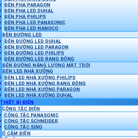
ĐÈN PHA PARAGON
ĐÈN PHA LED DUHAL
ĐÈN PHA PHILIPS
ĐÈN PHA LED PANASONIC
ĐÈN PHA LED NANOCO
ĐÈN ĐƯỜNG LED
ĐÈN ĐƯỜNG LED DUHAL
ĐÈN ĐƯỜNG LED PARAGON
ĐÈN ĐƯỜNG LED PHILIPS
ĐÈN ĐƯỜNG LED RẠNG ĐÔNG
ĐÈN ĐƯỜNG NĂNG LƯỢNG MẶT TRỜI
ĐÈN LED NHÀ XƯỞNG
ĐÈN LED NHÀ XƯỞNG PHILIPS
ĐÈN LED NHÀ XƯỞNG RẠNG ĐÔNG
ĐÈN LED NHÀ XƯỞNG PARAGON
ĐÈN LED NHÀ XƯỞNG DUHAL
THIẾT BỊ ĐIỆN
CÔNG TẮC ĐIỆN
CÔNG TẮC PANASONIC
CÔNG TẮC SCHNEIDER
CÔNG TẮC SINO
Ổ CẮM ĐIỆN