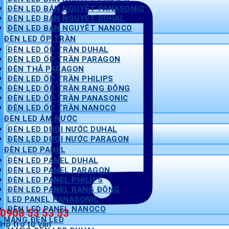
ĐÈN LED BÁN NGUYỆT PANASONIC
ĐÈN LED BÁN NGUYỆT DUHAL
ĐÈN LED BÁN NGUYỆT NANOCO
ĐÈN LED ỐP TRẦN
ĐÈN LED ỐP TRẦN DUHAL
ĐÈN LED ỐP TRẦN PARAGON
ĐÈN THẢ PARAGON
ĐÈN LED ỐP TRẦN PHILIPS
ĐÈN LED ỐP TRẦN RẠNG ĐÔNG
ĐÈN LED ỐP TRẦN PANASONIC
ĐÈN LED ỐP TRẦN NANOCO
ĐÈN LED ÂM NƯỚC
ĐÈN LED DƯỚI NƯỚC DUHAL
ĐÈN LED DƯỚI NƯỚC PARAGON
ĐÈN LED PANEL
ĐÈN LED PANEL DUHAL
ĐÈN LED PANEL PARAGON
ĐÈN LED PANEL PHILIPS
ĐÈN LED PANEL RẠNG ĐÔNG
LED PANEL PANASONIC
ĐÈN LED PANEL NANOCO
0908 53 53 53
MÁNG ĐÈN LED
Hỗ trợ tư vấn