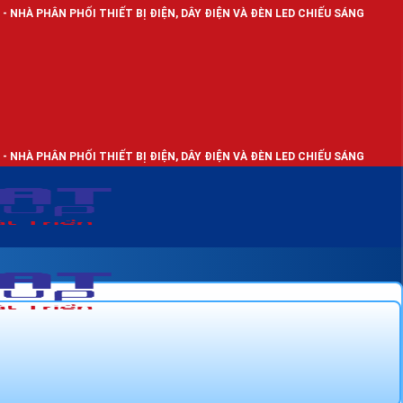
I THIẾT BỊ ĐIỆN, DÂY ĐIỆN VÀ ĐÈN LED CHIẾU SÁNG
I THIẾT BỊ ĐIỆN, DÂY ĐIỆN VÀ ĐÈN LED CHIẾU SÁNG