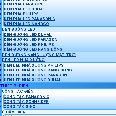
ĐÈN PHA PARAGON
ĐÈN PHA LED DUHAL
ĐÈN PHA PHILIPS
ĐÈN PHA LED PANASONIC
ĐÈN PHA LED NANOCO
ĐÈN ĐƯỜNG LED
ĐÈN ĐƯỜNG LED DUHAL
ĐÈN ĐƯỜNG LED PARAGON
ĐÈN ĐƯỜNG LED PHILIPS
ĐÈN ĐƯỜNG LED RẠNG ĐÔNG
ĐÈN ĐƯỜNG NĂNG LƯỢNG MẶT TRỜI
ĐÈN LED NHÀ XƯỞNG
ĐÈN LED NHÀ XƯỞNG PHILIPS
ĐÈN LED NHÀ XƯỞNG RẠNG ĐÔNG
ĐÈN LED NHÀ XƯỞNG PARAGON
ĐÈN LED NHÀ XƯỞNG DUHAL
THIẾT BỊ ĐIỆN
CÔNG TẮC ĐIỆN
CÔNG TẮC PANASONIC
CÔNG TẮC SCHNEIDER
CÔNG TẮC SINO
Ổ CẮM ĐIỆN