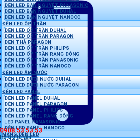
ĐÈN LED BÁN NGUYỆT PANASONIC
ĐÈN LED BÁN NGUYỆT DUHAL
ĐÈN LED BÁN NGUYỆT NANOCO
ĐÈN LED ỐP TRẦN
ĐÈN LED ỐP TRẦN DUHAL
ĐÈN LED ỐP TRẦN PARAGON
ĐÈN THẢ PARAGON
ĐÈN LED ỐP TRẦN PHILIPS
ĐÈN LED ỐP TRẦN RẠNG ĐÔNG
ĐÈN LED ỐP TRẦN PANASONIC
ĐÈN LED ỐP TRẦN NANOCO
ĐÈN LED ÂM NƯỚC
ĐÈN LED DƯỚI NƯỚC DUHAL
ĐÈN LED DƯỚI NƯỚC PARAGON
ĐÈN LED PANEL
ĐÈN LED PANEL DUHAL
ĐÈN LED PANEL PARAGON
ĐÈN LED PANEL PHILIPS
ĐÈN LED PANEL RẠNG ĐÔNG
LED PANEL PANASONIC
ĐÈN LED PANEL NANOCO
0908 53 53 53
MÁNG ĐÈN LED
Hỗ trợ tư vấn