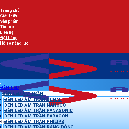
Bỏ
qua
Trang chủ
nội
Giới thiệu
dung
Sản phẩm
Tin tức
Liên hệ
Đặt hàng
Hồ sơ năng lực
ĐÈN LED
ĐÈN LED ÂM TRẦN
ĐÈN LED ÂM TRẦN DUHAL
ĐÈN LED ÂM TRẦN NANOCO
ĐÈN LED ÂM TRẦN PANASONIC
ĐÈN LED ÂM TRẦN PARAGON
Tìm
ĐÈN LED ÂM TRẦN PHILIPS
kiếm:
ĐÈN LED ÂM TRẦN RẠNG ĐÔNG