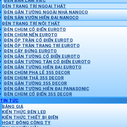
ĐÈN BÀN LÀM VIỆC
ĐÈN TRANG TRÍ NGOẠI THẤT
ĐÈN GẮN TƯỜNG NGOÀI NHÀ NANOCO
ĐÈN SÂN VƯỜN HIỆN ĐẠI NANOCO
ĐÈN TRANG TRÍ NỘI THẤT
ĐÈN CHÙM CỔ ĐIỂN EUROTO
ĐÈN CHÙM NẾN EUROTO
ĐÈN ỐP TRẦN CỔ ĐIỂN EUROTO
ĐÈN ỐP TRẦN TRANG TRÍ EUROTO
ĐÈN CÂY ĐỨNG EUROTO
ĐÈN GẮN TƯỜNG CỔ ĐIỂN EUROTO
ĐÈN GẮN TƯỜNG TÂN CỔ ĐIỂN EUROTO
ĐÈN GẮN TƯỜNG HIỆN ĐẠI EUROTO
ĐÈN CHÙM PHA LÊ 355 DECOR
ĐÈN CHÙM THẢ 355 DECOR
ĐÈN GẮN TƯỜNG 355 DECOR
ĐÈN GẮN TƯỜNG HIỆN ĐẠI PANASONIC
ĐÈN CHÙM CỔ ĐIỂN 355 DECOR
TIN TỨC
BẢNG GIÁ
KIẾN THỨC ĐÈN LED
KIẾN THỨC THIẾT BỊ ĐIỆN
HOẠT ĐỘNG CÔNG TY