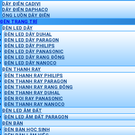
DÂY ĐIỆN CADIVI
DÂY ĐIỆN DAPHACO
ỐNG LUỒN DÂY ĐIỆN
ĐÈN TRANG TRÍ
ĐÈN LED DÂY
ĐÈN LED DÂY DUHAL
ĐÈN LED DÂY PARAGON
ĐÈN LED DÂY PHILIPS
ĐÈN LED DÂY PANASONIC
ĐÈN LED DÂY RẠNG ĐÔNG
ĐÈN LED DÂY NANOCO
ĐÈN THANH RAY
ĐÈN THANH RAY PHILIPS
ĐÈN THANH RAY PARAGON
ĐÈN THANH RAY RẠNG ĐÔNG
ĐÈN THANH RAY DUHAL
ĐÈN RỌI RAY PANASONIC
ĐÈN THANH RAY NANOCO
ĐÈN LED ÂM ĐẤT
ĐÈN LED ÂM ĐẤT PARAGON
ĐÈN BÀN
ĐÈN BÀN HỌC SINH