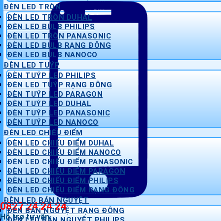
ĐÈN LED TRÒN
ĐÈN LED TRÒN DUHAL
ĐÈN LED BULB PHILIPS
ĐÈN LED TRÒN PANASONIC
ĐÈN LED BULB RẠNG ĐÔNG
ĐÈN LED BULB NANOCO
ĐÈN LED TUÝP
ĐÈN TUÝP LED PHILIPS
ĐÈN LED TUÝP RẠNG ĐÔNG
ĐÈN TUÝP LED PARAGON
ĐÈN TUÝP LED DUHAL
ĐÈN TUÝP LED PANASONIC
ĐÈN TUÝP LED NANOCO
ĐÈN LED CHIẾU ĐIỂM
ĐÈN LED CHIẾU ĐIỂM DUHAL
ĐÈN LED CHIẾU ĐIỂM NANOCO
ĐÈN LED CHIẾU ĐIỂM PANASONIC
ĐÈN LED CHIẾU ĐIỂM PARAGON
ĐÈN LED CHIẾU ĐIỂM PHILIPS
ĐÈN LED CHIẾU ĐIỂM RẠNG ĐÔNG
ĐÈN LED BÁN NGUYỆT
0827 24 24 24
ĐÈN BÁN NGUYỆT RẠNG ĐÔNG
Hỗ trợ tư vấn
ĐÈN LED BÁN NGUYỆT PHILIPS