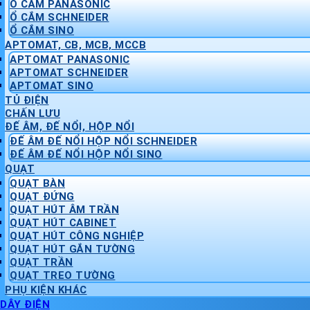
Ổ CẮM PANASONIC
Ổ CẮM SCHNEIDER
Ổ CẮM SINO
APTOMAT, CB, MCB, MCCB
APTOMAT PANASONIC
APTOMAT SCHNEIDER
APTOMAT SINO
TỦ ĐIỆN
CHẤN LƯU
ĐẾ ÂM, ĐẾ NỔI, HỘP NỔI
ĐẾ ÂM ĐẾ NỔI HỘP NỔI SCHNEIDER
ĐẾ ÂM ĐẾ NỔI HỘP NỔI SINO
QUẠT
QUẠT BÀN
QUẠT ĐỨNG
QUẠT HÚT ÂM TRẦN
QUẠT HÚT CABINET
QUẠT HÚT CÔNG NGHIỆP
QUẠT HÚT GẮN TƯỜNG
QUẠT TRẦN
QUẠT TREO TƯỜNG
PHỤ KIỆN KHÁC
DÂY ĐIỆN