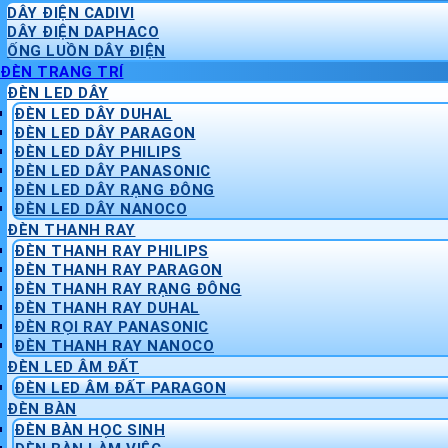
DÂY ĐIỆN CADIVI
DÂY ĐIỆN DAPHACO
ỐNG LUỒN DÂY ĐIỆN
ĐÈN TRANG TRÍ
ĐÈN LED DÂY
ĐÈN LED DÂY DUHAL
ĐÈN LED DÂY PARAGON
ĐÈN LED DÂY PHILIPS
ĐÈN LED DÂY PANASONIC
ĐÈN LED DÂY RẠNG ĐÔNG
ĐÈN LED DÂY NANOCO
ĐÈN THANH RAY
ĐÈN THANH RAY PHILIPS
ĐÈN THANH RAY PARAGON
ĐÈN THANH RAY RẠNG ĐÔNG
ĐÈN THANH RAY DUHAL
ĐÈN RỌI RAY PANASONIC
ĐÈN THANH RAY NANOCO
ĐÈN LED ÂM ĐẤT
ĐÈN LED ÂM ĐẤT PARAGON
ĐÈN BÀN
ĐÈN BÀN HỌC SINH