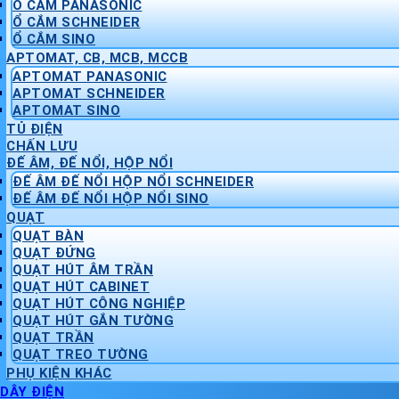
Ổ CẮM PANASONIC
Ổ CẮM SCHNEIDER
Ổ CẮM SINO
APTOMAT, CB, MCB, MCCB
APTOMAT PANASONIC
APTOMAT SCHNEIDER
APTOMAT SINO
TỦ ĐIỆN
CHẤN LƯU
ĐẾ ÂM, ĐẾ NỔI, HỘP NỔI
ĐẾ ÂM ĐẾ NỔI HỘP NỔI SCHNEIDER
ĐẾ ÂM ĐẾ NỔI HỘP NỔI SINO
QUẠT
QUẠT BÀN
QUẠT ĐỨNG
QUẠT HÚT ÂM TRẦN
QUẠT HÚT CABINET
QUẠT HÚT CÔNG NGHIỆP
QUẠT HÚT GẮN TƯỜNG
QUẠT TRẦN
QUẠT TREO TƯỜNG
PHỤ KIỆN KHÁC
DÂY ĐIỆN