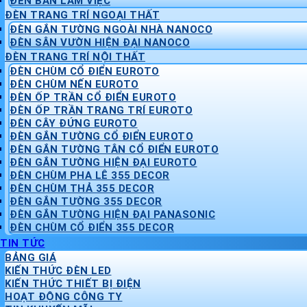
ĐÈN BÀN LÀM VIỆC
ĐÈN TRANG TRÍ NGOẠI THẤT
ĐÈN GẮN TƯỜNG NGOÀI NHÀ NANOCO
ĐÈN SÂN VƯỜN HIỆN ĐẠI NANOCO
ĐÈN TRANG TRÍ NỘI THẤT
ĐÈN CHÙM CỔ ĐIỂN EUROTO
ĐÈN CHÙM NẾN EUROTO
ĐÈN ỐP TRẦN CỔ ĐIỂN EUROTO
ĐÈN ỐP TRẦN TRANG TRÍ EUROTO
ĐÈN CÂY ĐỨNG EUROTO
ĐÈN GẮN TƯỜNG CỔ ĐIỂN EUROTO
ĐÈN GẮN TƯỜNG TÂN CỔ ĐIỂN EUROTO
ĐÈN GẮN TƯỜNG HIỆN ĐẠI EUROTO
ĐÈN CHÙM PHA LÊ 355 DECOR
ĐÈN CHÙM THẢ 355 DECOR
ĐÈN GẮN TƯỜNG 355 DECOR
ĐÈN GẮN TƯỜNG HIỆN ĐẠI PANASONIC
ĐÈN CHÙM CỔ ĐIỂN 355 DECOR
TIN TỨC
BẢNG GIÁ
KIẾN THỨC ĐÈN LED
KIẾN THỨC THIẾT BỊ ĐIỆN
HOẠT ĐỘNG CÔNG TY