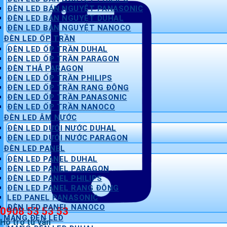
ĐÈN LED BÁN NGUYỆT PANASONIC
ĐÈN LED BÁN NGUYỆT DUHAL
ĐÈN LED BÁN NGUYỆT NANOCO
ĐÈN LED ỐP TRẦN
ĐÈN LED ỐP TRẦN DUHAL
ĐÈN LED ỐP TRẦN PARAGON
ĐÈN THẢ PARAGON
ĐÈN LED ỐP TRẦN PHILIPS
ĐÈN LED ỐP TRẦN RẠNG ĐÔNG
ĐÈN LED ỐP TRẦN PANASONIC
ĐÈN LED ỐP TRẦN NANOCO
ĐÈN LED ÂM NƯỚC
ĐÈN LED DƯỚI NƯỚC DUHAL
ĐÈN LED DƯỚI NƯỚC PARAGON
ĐÈN LED PANEL
ĐÈN LED PANEL DUHAL
ĐÈN LED PANEL PARAGON
ĐÈN LED PANEL PHILIPS
ĐÈN LED PANEL RẠNG ĐÔNG
LED PANEL PANASONIC
ĐÈN LED PANEL NANOCO
0908 53 53 53
MÁNG ĐÈN LED
Hỗ trợ tư vấn