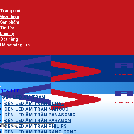
Bỏ
AN LẠC P
qua
Trang chủ
nội
Giới thiệu
dung
Sản phẩm
Tin tức
Liên hệ
Đặt hàng
Hồ sơ năng lực
ĐÈN LED
ĐÈN LED ÂM TRẦN
ĐÈN LED ÂM TRẦN DUHAL
ĐÈN LED ÂM TRẦN NANOCO
ĐÈN LED ÂM TRẦN PANASONIC
ĐÈN LED ÂM TRẦN PARAGON
Tìm
ĐÈN LED ÂM TRẦN PHILIPS
kiếm:
ĐÈN LED ÂM TRẦN RẠNG ĐÔNG