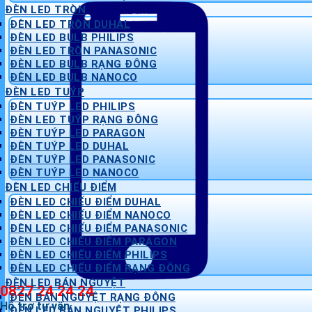
ĐÈN LED TRÒN
ĐÈN LED TRÒN DUHAL
ĐÈN LED BULB PHILIPS
ĐÈN LED TRÒN PANASONIC
ĐÈN LED BULB RẠNG ĐÔNG
ĐÈN LED BULB NANOCO
ĐÈN LED TUÝP
ĐÈN TUÝP LED PHILIPS
ĐÈN LED TUÝP RẠNG ĐÔNG
ĐÈN TUÝP LED PARAGON
ĐÈN TUÝP LED DUHAL
ĐÈN TUÝP LED PANASONIC
ĐÈN TUÝP LED NANOCO
ĐÈN LED CHIẾU ĐIỂM
ĐÈN LED CHIẾU ĐIỂM DUHAL
ĐÈN LED CHIẾU ĐIỂM NANOCO
ĐÈN LED CHIẾU ĐIỂM PANASONIC
ĐÈN LED CHIẾU ĐIỂM PARAGON
ĐÈN LED CHIẾU ĐIỂM PHILIPS
ĐÈN LED CHIẾU ĐIỂM RẠNG ĐÔNG
ĐÈN LED BÁN NGUYỆT
0827 24 24 24
ĐÈN BÁN NGUYỆT RẠNG ĐÔNG
Hỗ trợ tư vấn
ĐÈN LED BÁN NGUYỆT PHILIPS