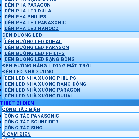
ĐÈN PHA PARAGON
ĐÈN PHA LED DUHAL
ĐÈN PHA PHILIPS
ĐÈN PHA LED PANASONIC
ĐÈN PHA LED NANOCO
ĐÈN ĐƯỜNG LED
ĐÈN ĐƯỜNG LED DUHAL
ĐÈN ĐƯỜNG LED PARAGON
ĐÈN ĐƯỜNG LED PHILIPS
ĐÈN ĐƯỜNG LED RẠNG ĐÔNG
ĐÈN ĐƯỜNG NĂNG LƯỢNG MẶT TRỜI
ĐÈN LED NHÀ XƯỞNG
ĐÈN LED NHÀ XƯỞNG PHILIPS
ĐÈN LED NHÀ XƯỞNG RẠNG ĐÔNG
ĐÈN LED NHÀ XƯỞNG PARAGON
ĐÈN LED NHÀ XƯỞNG DUHAL
THIẾT BỊ ĐIỆN
CÔNG TẮC ĐIỆN
CÔNG TẮC PANASONIC
CÔNG TẮC SCHNEIDER
CÔNG TẮC SINO
Ổ CẮM ĐIỆN