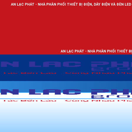
HÁT - NHÀ PHÂN PHỐI THIẾT BỊ ĐIỆN, DÂY ĐIỆN VÀ ĐÈN LED CHIẾU SÁNG
AN LẠC PHÁT - NHÀ PHÂN PHỐI THIẾT BỊ ĐIỆN, DÂY ĐIỆ