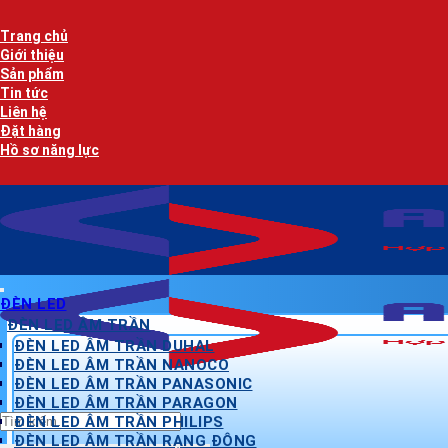
Bỏ
qua
Trang chủ
nội
Giới thiệu
dung
Sản phẩm
Tin tức
Liên hệ
Đặt hàng
Hồ sơ năng lực
ĐÈN LED
ĐÈN LED ÂM TRẦN
ĐÈN LED ÂM TRẦN DUHAL
ĐÈN LED ÂM TRẦN NANOCO
ĐÈN LED ÂM TRẦN PANASONIC
ĐÈN LED ÂM TRẦN PARAGON
Tìm
ĐÈN LED ÂM TRẦN PHILIPS
kiếm:
ĐÈN LED ÂM TRẦN RẠNG ĐÔNG