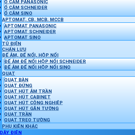
Ổ CẮM PANASONIC
Ổ CẮM SCHNEIDER
Ổ CẮM SINO
APTOMAT, CB, MCB, MCCB
APTOMAT PANASONIC
APTOMAT SCHNEIDER
APTOMAT SINO
TỦ ĐIỆN
CHẤN LƯU
ĐẾ ÂM, ĐẾ NỔI, HỘP NỔI
ĐẾ ÂM ĐẾ NỔI HỘP NỔI SCHNEIDER
ĐẾ ÂM ĐẾ NỔI HỘP NỔI SINO
QUẠT
QUẠT BÀN
QUẠT ĐỨNG
QUẠT HÚT ÂM TRẦN
QUẠT HÚT CABINET
QUẠT HÚT CÔNG NGHIỆP
QUẠT HÚT GẮN TƯỜNG
QUẠT TRẦN
QUẠT TREO TƯỜNG
PHỤ KIỆN KHÁC
DÂY ĐIỆN