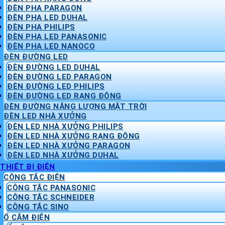
ĐÈN PHA PARAGON
ĐÈN PHA LED DUHAL
ĐÈN PHA PHILIPS
ĐÈN PHA LED PANASONIC
ĐÈN PHA LED NANOCO
ĐÈN ĐƯỜNG LED
ĐÈN ĐƯỜNG LED DUHAL
ĐÈN ĐƯỜNG LED PARAGON
ĐÈN ĐƯỜNG LED PHILIPS
ĐÈN ĐƯỜNG LED RẠNG ĐÔNG
ĐÈN ĐƯỜNG NĂNG LƯỢNG MẶT TRỜI
ĐÈN LED NHÀ XƯỞNG
ĐÈN LED NHÀ XƯỞNG PHILIPS
ĐÈN LED NHÀ XƯỞNG RẠNG ĐÔNG
ĐÈN LED NHÀ XƯỞNG PARAGON
ĐÈN LED NHÀ XƯỞNG DUHAL
THIẾT BỊ ĐIỆN
CÔNG TẮC ĐIỆN
CÔNG TẮC PANASONIC
CÔNG TẮC SCHNEIDER
CÔNG TẮC SINO
Ổ CẮM ĐIỆN