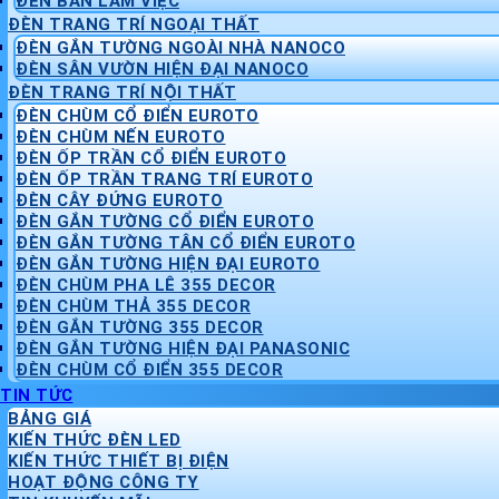
ĐÈN BÀN LÀM VIỆC
ĐÈN TRANG TRÍ NGOẠI THẤT
ĐÈN GẮN TƯỜNG NGOÀI NHÀ NANOCO
ĐÈN SÂN VƯỜN HIỆN ĐẠI NANOCO
ĐÈN TRANG TRÍ NỘI THẤT
ĐÈN CHÙM CỔ ĐIỂN EUROTO
ĐÈN CHÙM NẾN EUROTO
ĐÈN ỐP TRẦN CỔ ĐIỂN EUROTO
ĐÈN ỐP TRẦN TRANG TRÍ EUROTO
ĐÈN CÂY ĐỨNG EUROTO
ĐÈN GẮN TƯỜNG CỔ ĐIỂN EUROTO
ĐÈN GẮN TƯỜNG TÂN CỔ ĐIỂN EUROTO
ĐÈN GẮN TƯỜNG HIỆN ĐẠI EUROTO
ĐÈN CHÙM PHA LÊ 355 DECOR
ĐÈN CHÙM THẢ 355 DECOR
ĐÈN GẮN TƯỜNG 355 DECOR
ĐÈN GẮN TƯỜNG HIỆN ĐẠI PANASONIC
ĐÈN CHÙM CỔ ĐIỂN 355 DECOR
TIN TỨC
BẢNG GIÁ
KIẾN THỨC ĐÈN LED
KIẾN THỨC THIẾT BỊ ĐIỆN
HOẠT ĐỘNG CÔNG TY