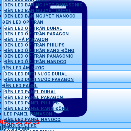
ĐÈN LED BÁN NGUYỆT PANASONIC
ĐÈN LED BÁN NGUYỆT DUHAL
ĐÈN LED BÁN NGUYỆT NANOCO
ĐÈN LED ỐP TRẦN
ĐÈN LED ỐP TRẦN DUHAL
ĐÈN LED ỐP TRẦN PARAGON
ĐÈN THẢ PARAGON
ĐÈN LED ỐP TRẦN PHILIPS
ĐÈN LED ỐP TRẦN RẠNG ĐÔNG
ĐÈN LED ỐP TRẦN PANASONIC
ĐÈN LED ỐP TRẦN NANOCO
ĐÈN LED ÂM NƯỚC
ĐÈN LED DƯỚI NƯỚC DUHAL
ĐÈN LED DƯỚI NƯỚC PARAGON
ĐÈN LED PANEL
ĐÈN LED PANEL DUHAL
ĐÈN LED PANEL PARAGON
ĐÈN LED PANEL PHILIPS
ĐÈN LED PANEL RẠNG ĐÔNG
LED PANEL PANASONIC
ĐÈN LED PANEL NANOCO
0908 53 53 53
MÁNG ĐÈN LED
Hỗ trợ tư vấn