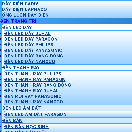
DÂY ĐIỆN CADIVI
DÂY ĐIỆN DAPHACO
ỐNG LUỒN DÂY ĐIỆN
ĐÈN TRANG TRÍ
ĐÈN LED DÂY
ĐÈN LED DÂY DUHAL
ĐÈN LED DÂY PARAGON
ĐÈN LED DÂY PHILIPS
ĐÈN LED DÂY PANASONIC
ĐÈN LED DÂY RẠNG ĐÔNG
ĐÈN LED DÂY NANOCO
ĐÈN THANH RAY
ĐÈN THANH RAY PHILIPS
ĐÈN THANH RAY PARAGON
ĐÈN THANH RAY RẠNG ĐÔNG
ĐÈN THANH RAY DUHAL
ĐÈN RỌI RAY PANASONIC
ĐÈN THANH RAY NANOCO
ĐÈN LED ÂM ĐẤT
ĐÈN LED ÂM ĐẤT PARAGON
ĐÈN BÀN
ĐÈN BÀN HỌC SINH