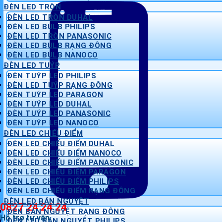
ĐÈN LED TRÒN
ĐÈN LED TRÒN DUHAL
ĐÈN LED BULB PHILIPS
ĐÈN LED TRÒN PANASONIC
ĐÈN LED BULB RẠNG ĐÔNG
ĐÈN LED BULB NANOCO
ĐÈN LED TUÝP
ĐÈN TUÝP LED PHILIPS
ĐÈN LED TUÝP RẠNG ĐÔNG
ĐÈN TUÝP LED PARAGON
ĐÈN TUÝP LED DUHAL
ĐÈN TUÝP LED PANASONIC
ĐÈN TUÝP LED NANOCO
ĐÈN LED CHIẾU ĐIỂM
ĐÈN LED CHIẾU ĐIỂM DUHAL
ĐÈN LED CHIẾU ĐIỂM NANOCO
ĐÈN LED CHIẾU ĐIỂM PANASONIC
ĐÈN LED CHIẾU ĐIỂM PARAGON
ĐÈN LED CHIẾU ĐIỂM PHILIPS
ĐÈN LED CHIẾU ĐIỂM RẠNG ĐÔNG
ĐÈN LED BÁN NGUYỆT
0827 24 24 24
ĐÈN BÁN NGUYỆT RẠNG ĐÔNG
Hỗ trợ tư vấn
ĐÈN LED BÁN NGUYỆT PHILIPS