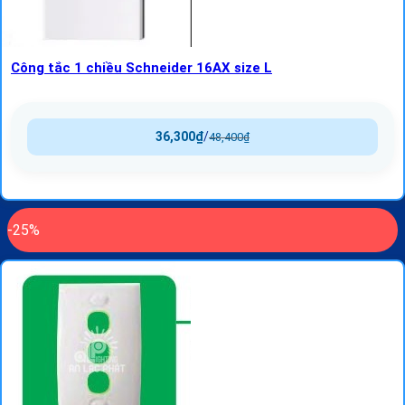
Công tắc 1 chiều Schneider 16AX size L
36,300
₫
/
48,400
₫
-25%