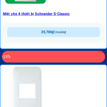
Mặt cho 4 thiết bị Schneider S-Classic
29,700
₫
/
39,600
₫
-25%