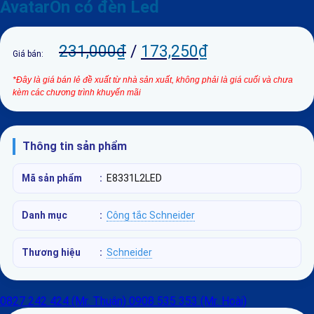
AvatarOn có đèn Led
231,000
₫
/
173,250
₫
Giá bán:
*Đây là giá bán lẻ đề xuất từ nhà sản xuất, không phải là giá cuối và chưa
kèm các chương trình khuyến mãi
Thông tin sản phẩm
Mã sản phẩm
:
E8331L2LED
Danh mục
:
Công tắc Schneider
Thương hiệu
:
Schneider
0827 242 424 (Mr. Thuận)
0908 535 353 (Mr. Hoài)