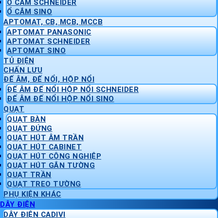
Ổ CẮM SCHNEIDER
Ổ CẮM SINO
APTOMAT, CB, MCB, MCCB
APTOMAT PANASONIC
APTOMAT SCHNEIDER
APTOMAT SINO
TỦ ĐIỆN
CHẤN LƯU
ĐẾ ÂM, ĐẾ NỔI, HỘP NỔI
ĐẾ ÂM ĐẾ NỔI HỘP NỔI SCHNEIDER
ĐẾ ÂM ĐẾ NỔI HỘP NỔI SINO
QUẠT
QUẠT BÀN
QUẠT ĐỨNG
QUẠT HÚT ÂM TRẦN
QUẠT HÚT CABINET
QUẠT HÚT CÔNG NGHIỆP
QUẠT HÚT GẮN TƯỜNG
QUẠT TRẦN
QUẠT TREO TƯỜNG
PHỤ KIỆN KHÁC
DÂY ĐIỆN
DÂY ĐIỆN CADIVI