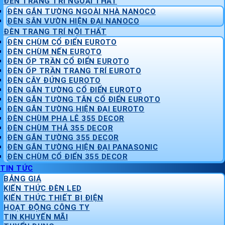
ĐÈN TRANG TRÍ NGOẠI THẤT
ĐÈN GẮN TƯỜNG NGOÀI NHÀ NANOCO
ĐÈN SÂN VƯỜN HIỆN ĐẠI NANOCO
ĐÈN TRANG TRÍ NỘI THẤT
ĐÈN CHÙM CỔ ĐIỂN EUROTO
ĐÈN CHÙM NẾN EUROTO
ĐÈN ỐP TRẦN CỔ ĐIỂN EUROTO
ĐÈN ỐP TRẦN TRANG TRÍ EUROTO
ĐÈN CÂY ĐỨNG EUROTO
ĐÈN GẮN TƯỜNG CỔ ĐIỂN EUROTO
ĐÈN GẮN TƯỜNG TÂN CỔ ĐIỂN EUROTO
ĐÈN GẮN TƯỜNG HIỆN ĐẠI EUROTO
ĐÈN CHÙM PHA LÊ 355 DECOR
ĐÈN CHÙM THẢ 355 DECOR
ĐÈN GẮN TƯỜNG 355 DECOR
ĐÈN GẮN TƯỜNG HIỆN ĐẠI PANASONIC
ĐÈN CHÙM CỔ ĐIỂN 355 DECOR
TIN TỨC
BẢNG GIÁ
KIẾN THỨC ĐÈN LED
KIẾN THỨC THIẾT BỊ ĐIỆN
HOẠT ĐỘNG CÔNG TY
TIN KHUYẾN MÃI