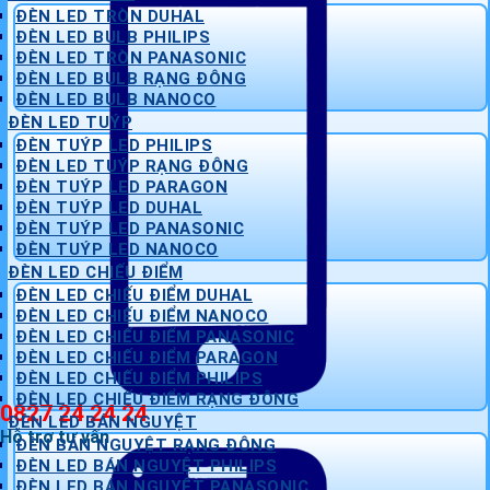
ĐÈN LED TRÒN DUHAL
ĐÈN LED BULB PHILIPS
ĐÈN LED TRÒN PANASONIC
ĐÈN LED BULB RẠNG ĐÔNG
ĐÈN LED BULB NANOCO
ĐÈN LED TUÝP
ĐÈN TUÝP LED PHILIPS
ĐÈN LED TUÝP RẠNG ĐÔNG
ĐÈN TUÝP LED PARAGON
ĐÈN TUÝP LED DUHAL
ĐÈN TUÝP LED PANASONIC
ĐÈN TUÝP LED NANOCO
ĐÈN LED CHIẾU ĐIỂM
ĐÈN LED CHIẾU ĐIỂM DUHAL
ĐÈN LED CHIẾU ĐIỂM NANOCO
ĐÈN LED CHIẾU ĐIỂM PANASONIC
ĐÈN LED CHIẾU ĐIỂM PARAGON
ĐÈN LED CHIẾU ĐIỂM PHILIPS
ĐÈN LED CHIẾU ĐIỂM RẠNG ĐÔNG
0827 24 24 24
ĐÈN LED BÁN NGUYỆT
Hỗ trợ tư vấn
ĐÈN BÁN NGUYỆT RẠNG ĐÔNG
ĐÈN LED BÁN NGUYỆT PHILIPS
ĐÈN LED BÁN NGUYỆT PANASONIC