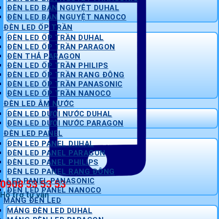
ĐÈN LED BÁN NGUYỆT DUHAL
ĐÈN LED BÁN NGUYỆT NANOCO
ĐÈN LED ỐP TRẦN
ĐÈN LED ỐP TRẦN DUHAL
ĐÈN LED ỐP TRẦN PARAGON
ĐÈN THẢ PARAGON
ĐÈN LED ỐP TRẦN PHILIPS
ĐÈN LED ỐP TRẦN RẠNG ĐÔNG
ĐÈN LED ỐP TRẦN PANASONIC
ĐÈN LED ỐP TRẦN NANOCO
ĐÈN LED ÂM NƯỚC
ĐÈN LED DƯỚI NƯỚC DUHAL
ĐÈN LED DƯỚI NƯỚC PARAGON
ĐÈN LED PANEL
ĐÈN LED PANEL DUHAL
ĐÈN LED PANEL PARAGON
ĐÈN LED PANEL PHILIPS
ĐÈN LED PANEL RẠNG ĐÔNG
LED PANEL PANASONIC
0908 53 53 53
ĐÈN LED PANEL NANOCO
Hỗ trợ tư vấn
MÁNG ĐÈN LED
MÁNG ĐÈN LED DUHAL