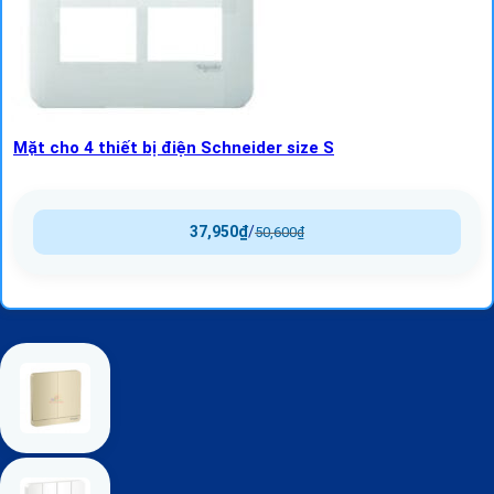
Mặt cho 4 thiết bị điện Schneider size S
37,950
₫
/
50,600
₫