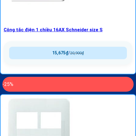
Công tắc điện 1 chiều 16AX Schneider size S
15,675
₫
/
20,900
₫
-25%