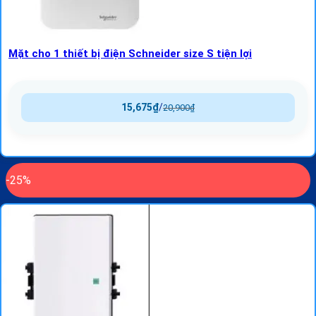
Mặt cho 1 thiết bị điện Schneider size S tiện lợi
15,675
₫
/
20,900
₫
-25%