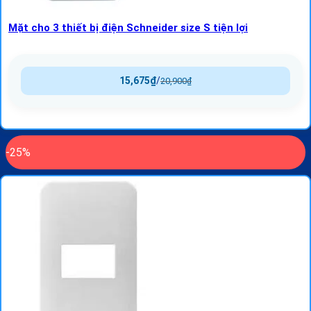
Mặt cho 3 thiết bị điện Schneider size S tiện lợi
15,675
₫
/
20,900
₫
-25%