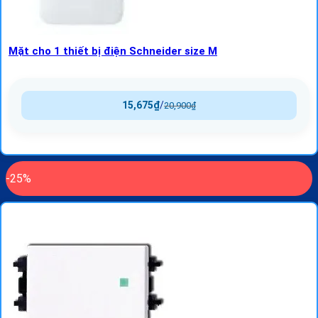
Mặt cho 1 thiết bị điện Schneider size M
15,675
₫
/
20,900
₫
-25%