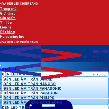
Bỏ
HIẾU SÁNG
qua
Trang chủ
nội
Giới thiệu
dung
Sản phẩm
Tin tức
Liên hệ
Đặt hàng
Hồ sơ năng lực
HIẾU SÁNG
ĐÈN LED
ĐÈN LED ÂM TRẦN
ĐÈN LED ÂM TRẦN DUHAL
ĐÈN LED ÂM TRẦN NANOCO
ĐÈN LED ÂM TRẦN PANASONIC
Tìm
ĐÈN LED ÂM TRẦN PARAGON
kiếm:
ĐÈN LED ÂM TRẦN PHILIPS
ĐÈN LED ÂM TRẦN RẠNG ĐÔNG
ĐÈN LED TRÒN