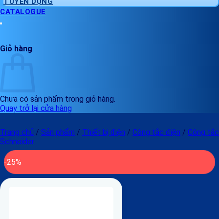
TUYỂN DỤNG
CATALOGUE
Giỏ hàng
Chưa có sản phẩm trong giỏ hàng.
Quay trở lại cửa hàng
Trang chủ
/
Sản phẩm
/
Thiết bị điện
/
Công tắc điện
/
Công tắc
Schneider
-25%