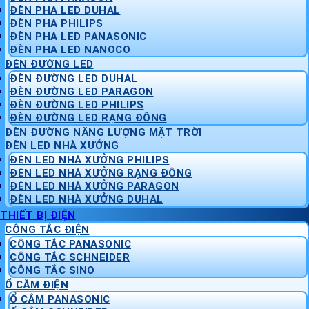
ĐÈN PHA LED DUHAL
ĐÈN PHA PHILIPS
ĐÈN PHA LED PANASONIC
ĐÈN PHA LED NANOCO
ĐÈN ĐƯỜNG LED
ĐÈN ĐƯỜNG LED DUHAL
ĐÈN ĐƯỜNG LED PARAGON
ĐÈN ĐƯỜNG LED PHILIPS
ĐÈN ĐƯỜNG LED RẠNG ĐÔNG
ĐÈN ĐƯỜNG NĂNG LƯỢNG MẶT TRỜI
ĐÈN LED NHÀ XƯỞNG
ĐÈN LED NHÀ XƯỞNG PHILIPS
ĐÈN LED NHÀ XƯỞNG RẠNG ĐÔNG
ĐÈN LED NHÀ XƯỞNG PARAGON
ĐÈN LED NHÀ XƯỞNG DUHAL
THIẾT BỊ ĐIỆN
CÔNG TẮC ĐIỆN
CÔNG TẮC PANASONIC
CÔNG TẮC SCHNEIDER
CÔNG TẮC SINO
Ổ CẮM ĐIỆN
Ổ CẮM PANASONIC