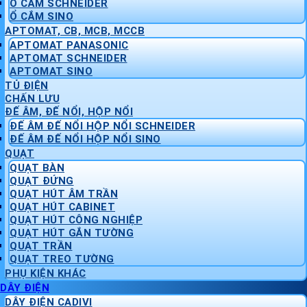
Ổ CẮM SCHNEIDER
Ổ CẮM SINO
APTOMAT, CB, MCB, MCCB
APTOMAT PANASONIC
APTOMAT SCHNEIDER
APTOMAT SINO
TỦ ĐIỆN
CHẤN LƯU
ĐẾ ÂM, ĐẾ NỔI, HỘP NỔI
ĐẾ ÂM ĐẾ NỔI HỘP NỔI SCHNEIDER
ĐẾ ÂM ĐẾ NỔI HỘP NỔI SINO
QUẠT
QUẠT BÀN
QUẠT ĐỨNG
QUẠT HÚT ÂM TRẦN
QUẠT HÚT CABINET
QUẠT HÚT CÔNG NGHIỆP
QUẠT HÚT GẮN TƯỜNG
QUẠT TRẦN
QUẠT TREO TƯỜNG
PHỤ KIỆN KHÁC
DÂY ĐIỆN
DÂY ĐIỆN CADIVI