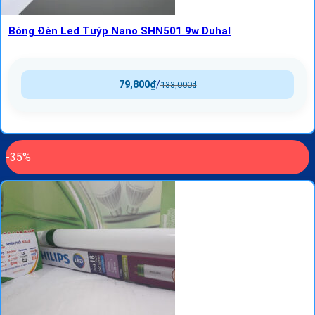
Bóng Đèn Led Tuýp Nano SHN501 9w Duhal
79,800
₫
/
133,000
₫
-35%