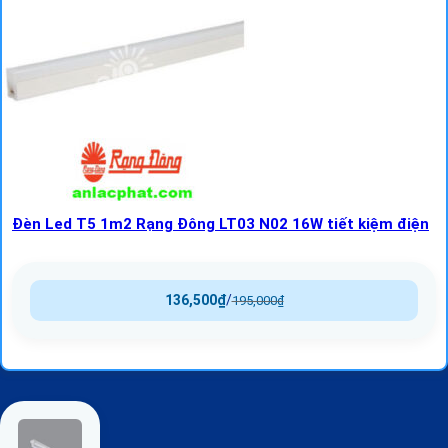
Đèn Led T5 1m2 Rạng Đông LT03 N02 16W tiết kiệm điện
136,500
₫
/
195,000
₫