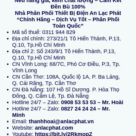
Nếu hàng giả, kém chất lượng – Cam Kết
Đền Bù 100%
Nhà Phân Phối Thiết Bị Điện An Lạc Phát
“Chính Hãng – Dịch Vụ Tốt – Phân Phối
Toàn Quốc”
Mã số thuế: 0311 944 829
Địa chỉ chính: 273/21/1 Tô Hiến Thành, P.13,
Q.10, Tp.Hồ Chí Minh
Địa chỉ 2: Số 243/9/1 Tô Hiến Thành, P.13,
Q.10, Tp.Hồ Chí Minh
CN Vĩnh Long: 68/7C, Phó Cơ Điều, P.3, Tp.
Vĩnh Long
CN Cần Thơ: 108A, Quốc lộ 1A, P. Ba Láng,
Q. Cái Răng, Tp. Cần Thơ
CN Đà Nẵng: 107 Hồ Sĩ Dương. P. Hòa Thọ
Đông, Q. Cẩm Lệ, Tp. Đà Nẵng
Hotline 24/7 – Zalo:
0908 53 53 53 – Mr. Hoài
Hotline 24/7 – Zalo:
0827 24 24 24 – Mr.
Minh
Email:
thanhhoai@anlacphat.vn
Website:
anlacphat.com
Youtube:
https://bit.ly/2RkmopZ