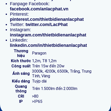
Fanpage Facebook:
facebook.com/anlacphat.vn
Pinterest:
pinterest.com/thietbidienanlacphat
Twitter:
twitter.com/LacPhat
Instagram:
instagram.com/thietbidienanlacphat
Linkedin:
linkedin.com/in/thietbidienanlacphat
Thương
Paragon
hiệu
Kích thước
1,2m, T8 1,2m
Công suất
Trên 15w đến 20w
3000k, 4200k, 6500k, Trắng, Trung
Ánh sáng
Tính, Vàng
Kiểu dáng
Tuýp dài
Quang
Trên 1.500lm đến 2.000lm
thông
CRI
>80
IP
>IP65