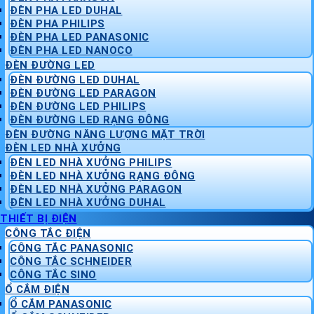
ĐÈN PHA LED DUHAL
ĐÈN PHA PHILIPS
ĐÈN PHA LED PANASONIC
ĐÈN PHA LED NANOCO
ĐÈN ĐƯỜNG LED
ĐÈN ĐƯỜNG LED DUHAL
ĐÈN ĐƯỜNG LED PARAGON
ĐÈN ĐƯỜNG LED PHILIPS
ĐÈN ĐƯỜNG LED RẠNG ĐÔNG
ĐÈN ĐƯỜNG NĂNG LƯỢNG MẶT TRỜI
ĐÈN LED NHÀ XƯỞNG
ĐÈN LED NHÀ XƯỞNG PHILIPS
ĐÈN LED NHÀ XƯỞNG RẠNG ĐÔNG
ĐÈN LED NHÀ XƯỞNG PARAGON
ĐÈN LED NHÀ XƯỞNG DUHAL
THIẾT BỊ ĐIỆN
CÔNG TẮC ĐIỆN
CÔNG TẮC PANASONIC
CÔNG TẮC SCHNEIDER
CÔNG TẮC SINO
Ổ CẮM ĐIỆN
Ổ CẮM PANASONIC