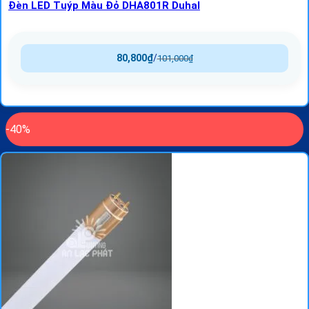
Đèn LED Tuýp Màu Đỏ DHA801R Duhal
80,800
₫
/
101,000
₫
-40%