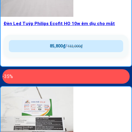
Đèn Led Tuýp Philips Ecofit HO 10w êm dịu cho mắt
85,800
₫
/
132,000
₫
-35%