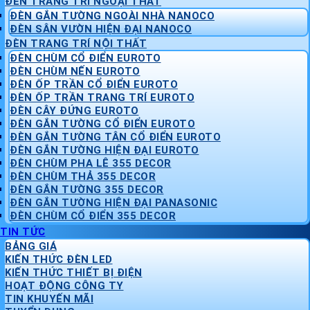
ĐÈN TRANG TRÍ NGOẠI THẤT
ĐÈN GẮN TƯỜNG NGOÀI NHÀ NANOCO
ĐÈN SÂN VƯỜN HIỆN ĐẠI NANOCO
ĐÈN TRANG TRÍ NỘI THẤT
ĐÈN CHÙM CỔ ĐIỂN EUROTO
ĐÈN CHÙM NẾN EUROTO
ĐÈN ỐP TRẦN CỔ ĐIỂN EUROTO
ĐÈN ỐP TRẦN TRANG TRÍ EUROTO
ĐÈN CÂY ĐỨNG EUROTO
ĐÈN GẮN TƯỜNG CỔ ĐIỂN EUROTO
ĐÈN GẮN TƯỜNG TÂN CỔ ĐIỂN EUROTO
ĐÈN GẮN TƯỜNG HIỆN ĐẠI EUROTO
ĐÈN CHÙM PHA LÊ 355 DECOR
ĐÈN CHÙM THẢ 355 DECOR
ĐÈN GẮN TƯỜNG 355 DECOR
ĐÈN GẮN TƯỜNG HIỆN ĐẠI PANASONIC
ĐÈN CHÙM CỔ ĐIỂN 355 DECOR
TIN TỨC
BẢNG GIÁ
KIẾN THỨC ĐÈN LED
KIẾN THỨC THIẾT BỊ ĐIỆN
HOẠT ĐỘNG CÔNG TY
TIN KHUYẾN MÃI