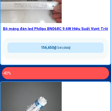
Bộ máng đèn led Philips BN068C 9.6W Hiệu Suất Vượt Trội
156,650
₫
/
241,000
₫
-40%