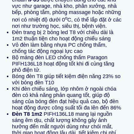
vực như garage, nhà kho, phân xưởng, nhà
bếp, phòng tắm, phòng massage hoặc những
o
nơi có nhiệt độ dưới 0
C, có thể lắp đặt ở các
nơi như trường học, siêu thị, bệnh viện.
Đèn trang bị 2 bóng led T8 với chiều dài là
1m2 thuận tiện cho hoạt động chiếu sáng
Vỏ đèn làm bằng nhựa PC chống thấm,
chống tác động ngoại lực cao
Bộ máng đèn LED chống thấm Paragon
PIFH136L18 hoạt động tốt khi đi cùng tăng
phô điện tử.
Bóng đèn T8 giúp tiết kiệm điện năng 23% so
với bóng đèn T10
Khi đèn chiếu sáng, lớp nhôm ở ngoài chóa
đèn có khả năng phản quang tốt, giúp độ
sáng của bóng đèn đạt hiệu quả cao, bộ đèn
hoạt động được công suất tối đa lên đến 86%
Đèn T8 1m2
PIFH136L18 mang lại nguồn
sáng êm dịu, chất lượng không gây ảnh
hưởng đến mắt người dùng như chói mắt,
thời gian hoạt động lâu dài, tiết kiệm chi phí