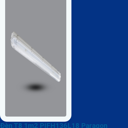
Đèn T8 1m2 PIFH136L18 Paragon