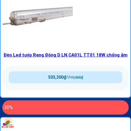
Đèn Led tuýp Rạng Đông D LN CA01L TT01 18W chống ẩm
503,300
₫
/
719,000
₫
-30%