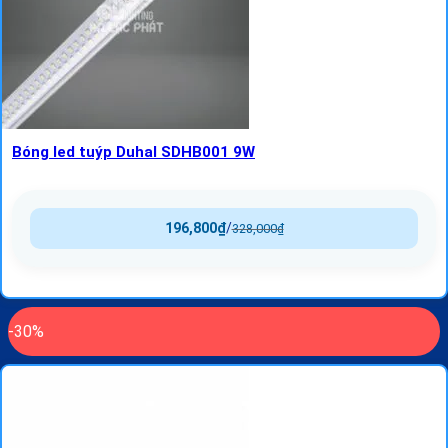
Bóng led tuýp Duhal SDHB001 9W
196,800
₫
/
328,000
₫
-30%