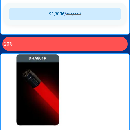
91,700
₫
/
131,000
₫
-20%