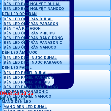
ĐÈN LED BÁN NGUYỆT DUHAL
ĐÈN LED BÁN NGUYỆT NANOCO
ĐÈN LED ỐP TRẦN
ĐÈN LED ỐP TRẦN DUHAL
ĐÈN LED ỐP TRẦN PARAGON
ĐÈN THẢ PARAGON
ĐÈN LED ỐP TRẦN PHILIPS
ĐÈN LED ỐP TRẦN RẠNG ĐÔNG
ĐÈN LED ỐP TRẦN PANASONIC
ĐÈN LED ỐP TRẦN NANOCO
ĐÈN LED ÂM NƯỚC
ĐÈN LED DƯỚI NƯỚC DUHAL
ĐÈN LED DƯỚI NƯỚC PARAGON
ĐÈN LED PANEL
ĐÈN LED PANEL DUHAL
ĐÈN LED PANEL PARAGON
ĐÈN LED PANEL PHILIPS
ĐÈN LED PANEL RẠNG ĐÔNG
LED PANEL PANASONIC
0908 53 53 53
ĐÈN LED PANEL NANOCO
Hỗ trợ tư vấn
MÁNG ĐÈN LED
MÁNG ĐÈN LED DUHAL