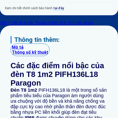
Xem chi tiết chính sách bảo hành
tại đây
.
0827 242 424 (Mr. Thuận)
0908 535 353 (Mr. Hoài)
Thông tin thêm:
Mô tả
Thông số kỹ thuật
Các đặc điểm nổi bậc của
đèn T8 1m2 PIFH136L18
Paragon
Đèn T8 1m2
PIFH136L18 là một trong số sản
phẩm tiêu biếu của Paragon àm người dùng
ưa chuộng với độ bền và khả năng chống va
đập cực kỳ cao nhờ phần thân đèn được đúc
bằng nhựa PC liền khối giúp đèn đạt tiêu
chuẩn
IP65
được chuyên dùng cho các khu