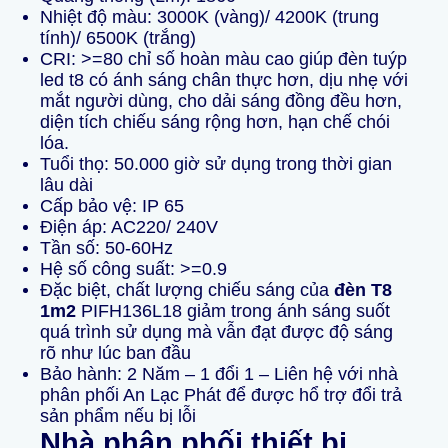
Nhiệt độ màu: 3000K (vàng)/ 4200K (trung
tính)/ 6500K (trắng)
CRI: >=80 chỉ số hoàn màu cao giúp đèn tuýp
led t8 có ánh sáng chân thực hơn, dịu nhẹ với
mắt người dùng, cho dải sáng đồng đều hơn,
diện tích chiếu sáng rộng hơn, hạn chế chói
lóa.
Tuổi thọ: 50.000 giờ sử dụng trong thời gian
lâu dài
Cấp bảo vệ: IP 65
Điện áp: AC220/ 240V
Tần số: 50-60Hz
Hệ số công suất: >=0.9
Đặc biệt, chất lượng chiếu sáng của
đèn T8
1m2
PIFH136L18 giảm trong ánh sáng suốt
quá trình sử dụng mà vẫn đạt được độ sáng
rõ như lúc ban đầu
Bảo hành: 2 Năm – 1 đổi 1 – Liên hệ với nhà
phân phối An Lạc Phát để được hổ trợ đổi trả
sản phẩm nếu bị lỗi
Nhà phân phối thiết bị