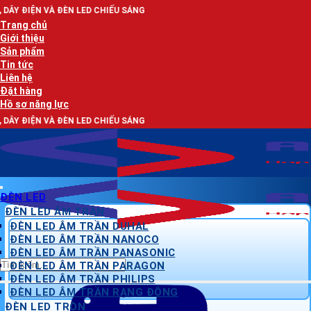
Bỏ
N LED CHIẾU SÁNG
qua
Trang chủ
nội
Giới thiệu
dung
Sản phẩm
Tin tức
Liên hệ
Đặt hàng
Hồ sơ năng lực
N LED CHIẾU SÁNG
ĐÈN LED
ĐÈN LED ÂM TRẦN
ĐÈN LED ÂM TRẦN DUHAL
ĐÈN LED ÂM TRẦN NANOCO
ĐÈN LED ÂM TRẦN PANASONIC
Tìm
ĐÈN LED ÂM TRẦN PARAGON
kiếm:
ĐÈN LED ÂM TRẦN PHILIPS
ĐÈN LED ÂM TRẦN RẠNG ĐÔNG
ĐÈN LED TRÒN