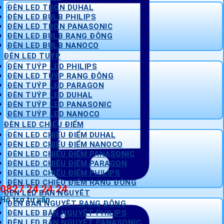
ĐÈN LED TRÒN DUHAL
ĐÈN LED BULB PHILIPS
ĐÈN LED TRÒN PANASONIC
ĐÈN LED BULB RẠNG ĐÔNG
ĐÈN LED BULB NANOCO
ĐÈN LED TUÝP
ĐÈN TUÝP LED PHILIPS
ĐÈN LED TUÝP RẠNG ĐÔNG
ĐÈN TUÝP LED PARAGON
ĐÈN TUÝP LED DUHAL
ĐÈN TUÝP LED PANASONIC
ĐÈN TUÝP LED NANOCO
ĐÈN LED CHIẾU ĐIỂM
ĐÈN LED CHIẾU ĐIỂM DUHAL
ĐÈN LED CHIẾU ĐIỂM NANOCO
ĐÈN LED CHIẾU ĐIỂM PANASONIC
ĐÈN LED CHIẾU ĐIỂM PARAGON
ĐÈN LED CHIẾU ĐIỂM PHILIPS
ĐÈN LED CHIẾU ĐIỂM RẠNG ĐÔNG
0827 24 24 24
ĐÈN LED BÁN NGUYỆT
Hỗ trợ tư vấn
ĐÈN BÁN NGUYỆT RẠNG ĐÔNG
ĐÈN LED BÁN NGUYỆT PHILIPS
ĐÈN LED BÁN NGUYỆT PANASONIC