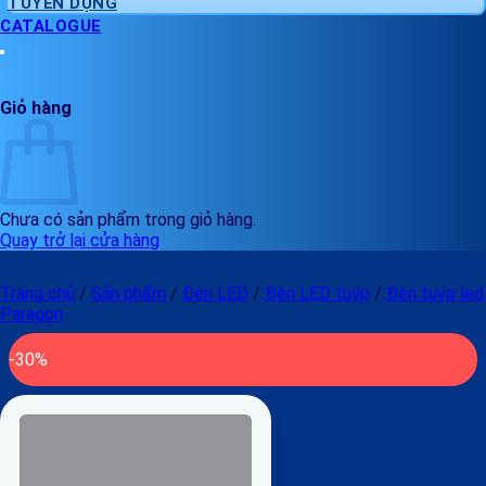
TUYỂN DỤNG
CATALOGUE
Giỏ hàng
Chưa có sản phẩm trong giỏ hàng.
Quay trở lại cửa hàng
Trang chủ
/
Sản phẩm
/
Đèn LED
/
Đèn LED tuýp
/
Đèn tuýp led
Paragon
-30%