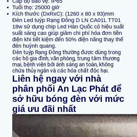
Cấp độ bảo vệ: IP65
Tuổi thọ: 25000 giờ
Kích thước (DxRxC): (1260 x 80 x 93)mm
Đèn Led tuýp Rạng Đông D LN CA01L TT01
18w sử dụng chip Led Hàn Quốc có hiệu suất
suất sáng cao giúp giảm chi phí hóa đơn tiền
điện khi tiết kiệm đến 50% điện năng thay thế
đèn huỳnh quang.
Đèn tuýp Rạng Đông thường được dùng trong
các hộ gia đình, văn phòng, trung tâm thương
mại, bệnh viện bởi ánh sáng an toàn, không
chứa thủy ngân và các hóa chất độc hại.
Liên hệ ngay với nhà
phân phối An Lạc Phát để
sở hữu bóng đèn với mức
giá ưu đãi nhất