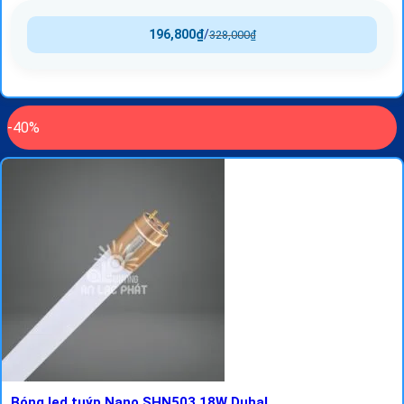
196,800
₫
/
328,000
₫
-40%
Bóng led tuýp Nano SHN503 18W Duhal