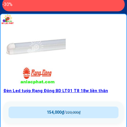
-30%
Đèn Led tuýp Rạng Đông BD LT01 T8 18w liền thân
154,000
₫
/
220,000
₫