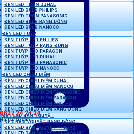
ĐÈN LED TRÒN DUHAL
ĐÈN LED BULB PHILIPS
ĐÈN LED TRÒN PANASONIC
ĐÈN LED BULB RẠNG ĐÔNG
ĐÈN LED BULB NANOCO
ĐÈN LED TUÝP
ĐÈN TUÝP LED PHILIPS
ĐÈN LED TUÝP RẠNG ĐÔNG
ĐÈN TUÝP LED PARAGON
ĐÈN TUÝP LED DUHAL
ĐÈN TUÝP LED PANASONIC
ĐÈN TUÝP LED NANOCO
ĐÈN LED CHIẾU ĐIỂM
ĐÈN LED CHIẾU ĐIỂM DUHAL
ĐÈN LED CHIẾU ĐIỂM NANOCO
ĐÈN LED CHIẾU ĐIỂM PANASONIC
ĐÈN LED CHIẾU ĐIỂM PARAGON
ĐÈN LED CHIẾU ĐIỂM PHILIPS
ĐÈN LED CHIẾU ĐIỂM RẠNG ĐÔNG
0827 24 24 24
ĐÈN LED BÁN NGUYỆT
Hỗ trợ tư vấn
ĐÈN BÁN NGUYỆT RẠNG ĐÔNG
ĐÈN LED BÁN NGUYỆT PHILIPS
ĐÈN LED BÁN NGUYỆT PANASONIC