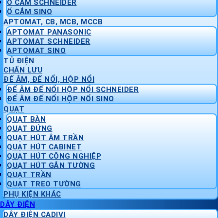
Ổ CẮM SCHNEIDER
Ổ CẮM SINO
APTOMAT, CB, MCB, MCCB
APTOMAT PANASONIC
APTOMAT SCHNEIDER
APTOMAT SINO
TỦ ĐIỆN
CHẤN LƯU
ĐẾ ÂM, ĐẾ NỔI, HỘP NỔI
ĐẾ ÂM ĐẾ NỔI HỘP NỔI SCHNEIDER
ĐẾ ÂM ĐẾ NỔI HỘP NỔI SINO
QUẠT
QUẠT BÀN
QUẠT ĐỨNG
QUẠT HÚT ÂM TRẦN
QUẠT HÚT CABINET
QUẠT HÚT CÔNG NGHIỆP
QUẠT HÚT GẮN TƯỜNG
QUẠT TRẦN
QUẠT TREO TƯỜNG
PHỤ KIỆN KHÁC
DÂY ĐIỆN
DÂY ĐIỆN CADIVI