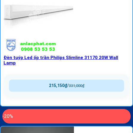
Đèn tuýp Led ốp trần Philips Slimline 31170 20W Wall
Lamp
215,150
₫
/
331,000
₫
-20%