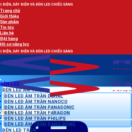
Bỏ
ĐÈN LED CHIẾU SÁNG
qua
Trang chủ
nội
Giới thiệu
dung
Sản phẩm
Tin tức
Liên hệ
Đặt hàng
Hồ sơ năng lực
ĐÈN LED CHIẾU SÁNG
ĐÈN LED
ĐÈN LED ÂM TRẦN
ĐÈN LED ÂM TRẦN DUHAL
ĐÈN LED ÂM TRẦN NANOCO
ĐÈN LED ÂM TRẦN PANASONIC
Tìm
ĐÈN LED ÂM TRẦN PARAGON
kiếm:
ĐÈN LED ÂM TRẦN PHILIPS
ĐÈN LED ÂM TRẦN RẠNG ĐÔNG
ĐÈN LED TRÒN