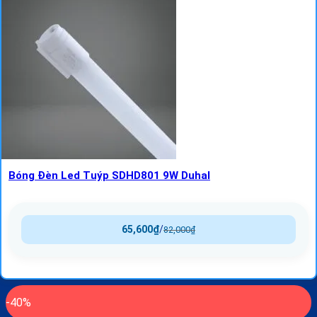
Bóng Đèn Led Tuýp SDHD801 9W Duhal
65,600
₫
/
82,000
₫
-40%