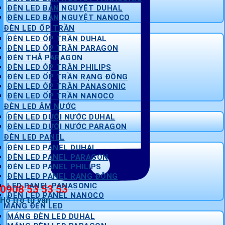
ĐÈN LED BÁN NGUYỆT DUHAL
ĐÈN LED BÁN NGUYỆT NANOCO
ĐÈN LED ỐP TRẦN
ĐÈN LED ỐP TRẦN DUHAL
ĐÈN LED ỐP TRẦN PARAGON
ĐÈN THẢ PARAGON
ĐÈN LED ỐP TRẦN PHILIPS
ĐÈN LED ỐP TRẦN RẠNG ĐÔNG
ĐÈN LED ỐP TRẦN PANASONIC
ĐÈN LED ỐP TRẦN NANOCO
ĐÈN LED ÂM NƯỚC
ĐÈN LED DƯỚI NƯỚC DUHAL
ĐÈN LED DƯỚI NƯỚC PARAGON
ĐÈN LED PANEL
ĐÈN LED PANEL DUHAL
ĐÈN LED PANEL PARAGON
ĐÈN LED PANEL PHILIPS
ĐÈN LED PANEL RẠNG ĐÔNG
LED PANEL PANASONIC
0908 53 53 53
ĐÈN LED PANEL NANOCO
Hỗ trợ tư vấn
MÁNG ĐÈN LED
MÁNG ĐÈN LED DUHAL