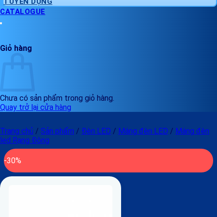
TUYỂN DỤNG
CATALOGUE
Giỏ hàng
Chưa có sản phẩm trong giỏ hàng.
Quay trở lại cửa hàng
Trang chủ
/
Sản phẩm
/
Đèn LED
/
Máng đèn LED
/
Máng đèn
led Rạng Đông
-30%