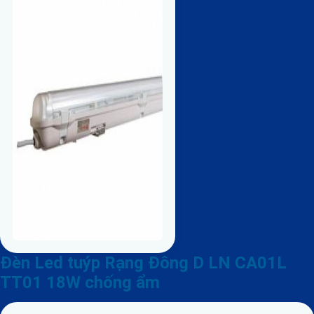
Đèn Led tuýp Rạng Đông D LN CA01L
TT01 18W chống ẩm