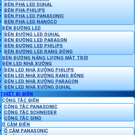
ĐÈN PHA LED DUHAL
ĐÈN PHA PHILIPS
ĐÈN PHA LED PANASONIC
ĐÈN PHA LED NANOCO
ĐÈN ĐƯỜNG LED
ĐÈN ĐƯỜNG LED DUHAL
ĐÈN ĐƯỜNG LED PARAGON
ĐÈN ĐƯỜNG LED PHILIPS
ĐÈN ĐƯỜNG LED RẠNG ĐÔNG
ĐÈN ĐƯỜNG NĂNG LƯỢNG MẶT TRỜI
ĐÈN LED NHÀ XƯỞNG
ĐÈN LED NHÀ XƯỞNG PHILIPS
ĐÈN LED NHÀ XƯỞNG RẠNG ĐÔNG
ĐÈN LED NHÀ XƯỞNG PARAGON
ĐÈN LED NHÀ XƯỞNG DUHAL
THIẾT BỊ ĐIỆN
CÔNG TẮC ĐIỆN
CÔNG TẮC PANASONIC
CÔNG TẮC SCHNEIDER
CÔNG TẮC SINO
Ổ CẮM ĐIỆN
Ổ CẮM PANASONIC