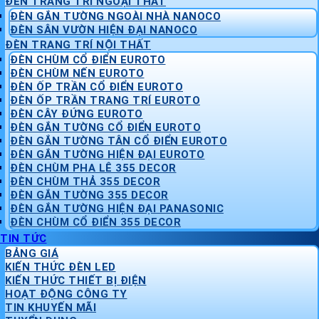
ĐÈN TRANG TRÍ NGOẠI THẤT
ĐÈN GẮN TƯỜNG NGOÀI NHÀ NANOCO
ĐÈN SÂN VƯỜN HIỆN ĐẠI NANOCO
ĐÈN TRANG TRÍ NỘI THẤT
ĐÈN CHÙM CỔ ĐIỂN EUROTO
ĐÈN CHÙM NẾN EUROTO
ĐÈN ỐP TRẦN CỔ ĐIỂN EUROTO
ĐÈN ỐP TRẦN TRANG TRÍ EUROTO
ĐÈN CÂY ĐỨNG EUROTO
ĐÈN GẮN TƯỜNG CỔ ĐIỂN EUROTO
ĐÈN GẮN TƯỜNG TÂN CỔ ĐIỂN EUROTO
ĐÈN GẮN TƯỜNG HIỆN ĐẠI EUROTO
ĐÈN CHÙM PHA LÊ 355 DECOR
ĐÈN CHÙM THẢ 355 DECOR
ĐÈN GẮN TƯỜNG 355 DECOR
ĐÈN GẮN TƯỜNG HIỆN ĐẠI PANASONIC
ĐÈN CHÙM CỔ ĐIỂN 355 DECOR
TIN TỨC
BẢNG GIÁ
KIẾN THỨC ĐÈN LED
KIẾN THỨC THIẾT BỊ ĐIỆN
HOẠT ĐỘNG CÔNG TY
TIN KHUYẾN MÃI