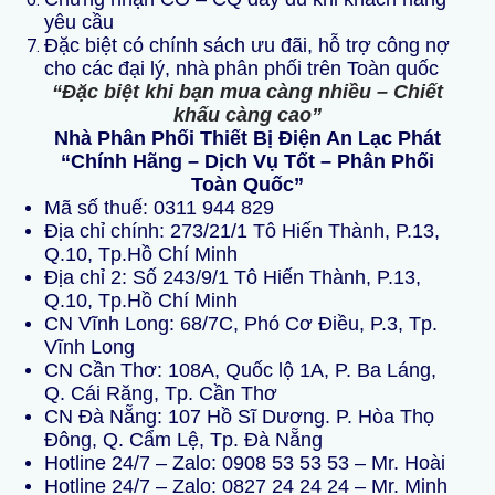
yêu cầu
Đặc biệt có chính sách ưu đãi, hỗ trợ công nợ
cho các đại lý, nhà phân phối trên Toàn quốc
“Đặc biệt khi bạn mua càng nhiều – Chiết
khấu càng cao”
Nhà Phân Phối Thiết Bị Điện An Lạc Phát
“Chính Hãng – Dịch Vụ Tốt – Phân Phối
Toàn Quốc”
Mã số thuế:
0311 944 829
Địa chỉ chính: 273/21/1 Tô Hiến Thành, P.13,
Q.10, Tp.Hồ Chí Minh
Địa chỉ 2: Số 243/9/1 Tô Hiến Thành, P.13,
Q.10, Tp.Hồ Chí Minh
CN Vĩnh Long: 68/7C, Phó Cơ Điều, P.3, Tp.
Vĩnh Long
CN Cần Thơ: 108A, Quốc lộ 1A, P. Ba Láng,
Q. Cái Răng, Tp. Cần Thơ
CN Đà Nẵng: 107 Hồ Sĩ Dương. P. Hòa Thọ
Đông, Q. Cẩm Lệ, Tp. Đà Nẵng
Hotline 24/7 – Zalo:
0908 53 53 53
– Mr. Hoài
Hotline 24/7 – Zalo:
0827 24 24 24
– Mr. Minh