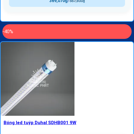
369,070
₫
/
567,800
₫
-40%
Bóng led tuýp Duhal SDHB001 9W