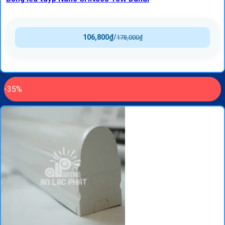
106,800
₫
/
178,000
₫
-35%