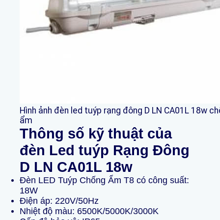
Hình ảnh đèn led tuýp rạng đông D LN CA01L 18w c
ẩm
Thông số kỹ thuật của
đèn Led tuýp Rạng Đông
D LN CA01L 18w
Đèn LED Tuýp Chống Ẩm T8 có công suất:
18W
Điện áp: 220V/50Hz
Nhiệt độ màu: 6500K/5000K/3000K