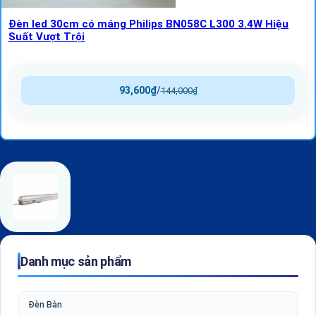
Đèn led 30cm có máng Philips BN058C L300 3.4W Hiệu
Suất Vượt Trội
93,600
₫
/
144,000
₫
Danh mục sản phẩm
Đèn Bàn