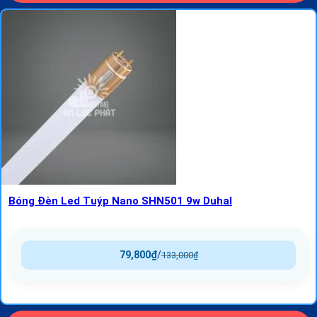
Bóng Đèn Led Tuýp Nano SHN501 9w Duhal
79,800
₫
/
133,000
₫