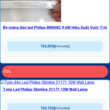
Bộ máng đèn led Philips BN068C 9.6W Hiệu Suất Vượt Trội
156,650
₫
/
241,000
₫
-35%
Tuýp Led Philips Slimline 31171 10W Wall Lamp
150,150
₫
/
231,000
₫