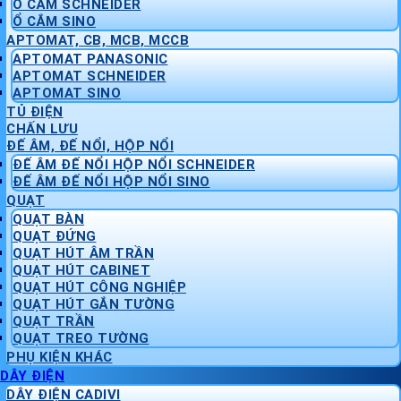
Ổ CẮM SCHNEIDER
Ổ CẮM SINO
APTOMAT, CB, MCB, MCCB
APTOMAT PANASONIC
APTOMAT SCHNEIDER
APTOMAT SINO
TỦ ĐIỆN
CHẤN LƯU
ĐẾ ÂM, ĐẾ NỔI, HỘP NỔI
ĐẾ ÂM ĐẾ NỔI HỘP NỔI SCHNEIDER
ĐẾ ÂM ĐẾ NỔI HỘP NỔI SINO
QUẠT
QUẠT BÀN
QUẠT ĐỨNG
QUẠT HÚT ÂM TRẦN
QUẠT HÚT CABINET
QUẠT HÚT CÔNG NGHIỆP
QUẠT HÚT GẮN TƯỜNG
QUẠT TRẦN
QUẠT TREO TƯỜNG
PHỤ KIỆN KHÁC
DÂY ĐIỆN
DÂY ĐIỆN CADIVI