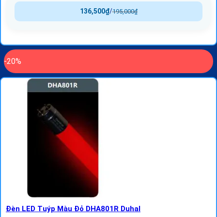
136,500
₫
/
195,000
₫
-20%
Đèn LED Tuýp Màu Đỏ DHA801R Duhal