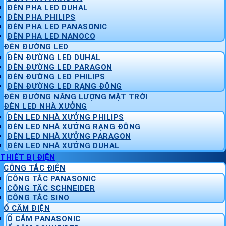
ĐÈN PHA LED DUHAL
ĐÈN PHA PHILIPS
ĐÈN PHA LED PANASONIC
ĐÈN PHA LED NANOCO
ĐÈN ĐƯỜNG LED
ĐÈN ĐƯỜNG LED DUHAL
ĐÈN ĐƯỜNG LED PARAGON
ĐÈN ĐƯỜNG LED PHILIPS
ĐÈN ĐƯỜNG LED RẠNG ĐÔNG
ĐÈN ĐƯỜNG NĂNG LƯỢNG MẶT TRỜI
ĐÈN LED NHÀ XƯỞNG
ĐÈN LED NHÀ XƯỞNG PHILIPS
ĐÈN LED NHÀ XƯỞNG RẠNG ĐÔNG
ĐÈN LED NHÀ XƯỞNG PARAGON
ĐÈN LED NHÀ XƯỞNG DUHAL
THIẾT BỊ ĐIỆN
CÔNG TẮC ĐIỆN
CÔNG TẮC PANASONIC
CÔNG TẮC SCHNEIDER
CÔNG TẮC SINO
Ổ CẮM ĐIỆN
Ổ CẮM PANASONIC