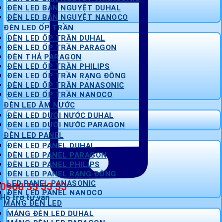
ĐÈN LED BÁN NGUYỆT DUHAL
ĐÈN LED BÁN NGUYỆT NANOCO
ĐÈN LED ỐP TRẦN
ĐÈN LED ỐP TRẦN DUHAL
ĐÈN LED ỐP TRẦN PARAGON
ĐÈN THẢ PARAGON
ĐÈN LED ỐP TRẦN PHILIPS
ĐÈN LED ỐP TRẦN RẠNG ĐÔNG
ĐÈN LED ỐP TRẦN PANASONIC
ĐÈN LED ỐP TRẦN NANOCO
ĐÈN LED ÂM NƯỚC
ĐÈN LED DƯỚI NƯỚC DUHAL
ĐÈN LED DƯỚI NƯỚC PARAGON
ĐÈN LED PANEL
ĐÈN LED PANEL DUHAL
ĐÈN LED PANEL PARAGON
ĐÈN LED PANEL PHILIPS
ĐÈN LED PANEL RẠNG ĐÔNG
LED PANEL PANASONIC
0908 53 53 53
ĐÈN LED PANEL NANOCO
Hỗ trợ tư vấn
MÁNG ĐÈN LED
MÁNG ĐÈN LED DUHAL