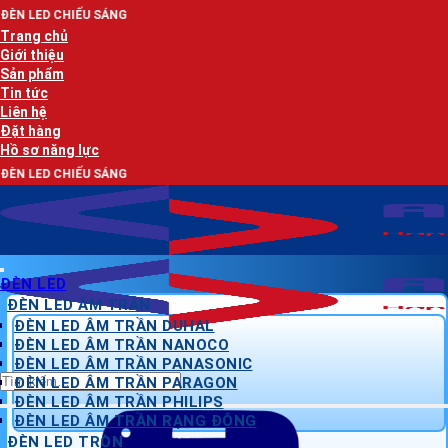
Bỏ
SÁNG
qua
Trang chủ
nội
Giới thiệu
dung
Sản phẩm
Tin tức
Liên hệ
Đặt hàng
Hồ sơ năng lực
SÁNG
ĐÈN LED
ĐÈN LED ÂM TRẦN
ĐÈN LED ÂM TRẦN DUHAL
ĐÈN LED ÂM TRẦN NANOCO
ĐÈN LED ÂM TRẦN PANASONIC
Tìm
ĐÈN LED ÂM TRẦN PARAGON
kiếm:
ĐÈN LED ÂM TRẦN PHILIPS
ĐÈN LED ÂM TRẦN RẠNG ĐÔNG
ĐÈN LED TRÒN