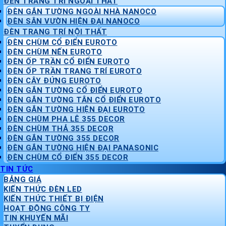
ĐÈN TRANG TRÍ NGOẠI THẤT
ĐÈN GẮN TƯỜNG NGOÀI NHÀ NANOCO
ĐÈN SÂN VƯỜN HIỆN ĐẠI NANOCO
ĐÈN TRANG TRÍ NỘI THẤT
ĐÈN CHÙM CỔ ĐIỂN EUROTO
ĐÈN CHÙM NẾN EUROTO
ĐÈN ỐP TRẦN CỔ ĐIỂN EUROTO
ĐÈN ỐP TRẦN TRANG TRÍ EUROTO
ĐÈN CÂY ĐỨNG EUROTO
ĐÈN GẮN TƯỜNG CỔ ĐIỂN EUROTO
ĐÈN GẮN TƯỜNG TÂN CỔ ĐIỂN EUROTO
ĐÈN GẮN TƯỜNG HIỆN ĐẠI EUROTO
ĐÈN CHÙM PHA LÊ 355 DECOR
ĐÈN CHÙM THẢ 355 DECOR
ĐÈN GẮN TƯỜNG 355 DECOR
ĐÈN GẮN TƯỜNG HIỆN ĐẠI PANASONIC
ĐÈN CHÙM CỔ ĐIỂN 355 DECOR
TIN TỨC
BẢNG GIÁ
KIẾN THỨC ĐÈN LED
KIẾN THỨC THIẾT BỊ ĐIỆN
HOẠT ĐỘNG CÔNG TY
TIN KHUYẾN MÃI