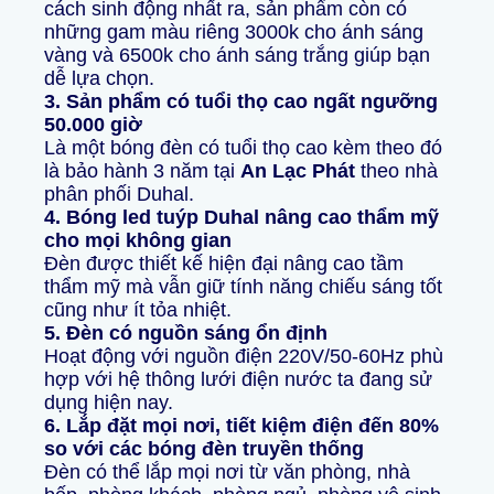
cách sinh động nhất ra, sản phẩm còn có
những gam màu riêng 3000k cho ánh sáng
vàng và 6500k cho ánh sáng trắng giúp bạn
dễ lựa chọn.
3. Sản phẩm có tuổi thọ cao ngất ngưỡng
50.000 giờ
Là một bóng đèn có tuổi thọ cao kèm theo đó
là bảo hành 3 năm tại
An Lạc Phát
theo nhà
phân phối Duhal.
4. Bóng led tuýp Duhal nâng cao thẩm mỹ
cho mọi không gian
Đèn được thiết kế hiện đại nâng cao tầm
thẩm mỹ mà vẫn giữ tính năng chiếu sáng tốt
cũng như ít tỏa nhiệt.
5. Đèn có nguồn sáng ổn định
Hoạt động với nguồn điện 220V/50-60Hz phù
hợp với hệ thông lưới điện nước ta đang sử
dụng hiện nay.
6. Lắp đặt mọi nơi, tiết kiệm điện đến 80%
so với các bóng đèn truyền thống
Đèn có thể lắp mọi nơi từ văn phòng, nhà