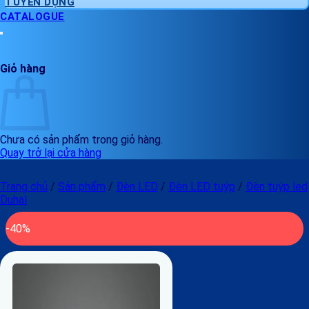
TUYỂN DỤNG
CATALOGUE
Giỏ hàng
Chưa có sản phẩm trong giỏ hàng.
Quay trở lại cửa hàng
Trang chủ
/
Sản phẩm
/
Đèn LED
/
Đèn LED tuýp
/
Đèn tuýp led
Duhal
-40%