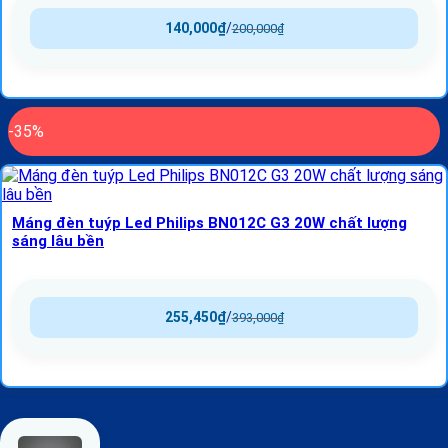
140,000
₫
/
200,000
₫
-35%
Máng đèn tuýp Led Philips BN012C G3 20W chất lượng
sáng lâu bền
255,450
₫
/
393,000
₫