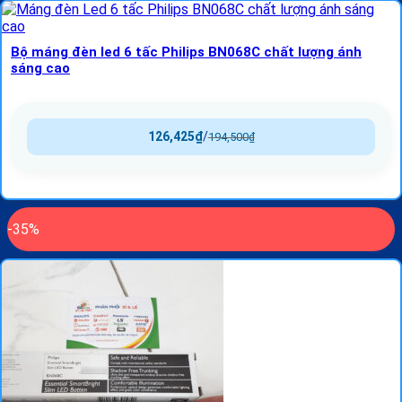
Bộ máng đèn led 6 tấc Philips BN068C chất lượng ánh
sáng cao
126,425
₫
/
194,500
₫
-35%