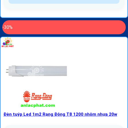
-30%
Đèn tuýp Led 1m2 Rạng Đông T8 1200 nhôm nhựa 20w