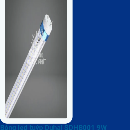
Bóng led tuýp Duhal SDHB001 9W