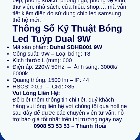
bếp, phòng khách, phòng ngủ, phòng vệ sinh,
thư viện, nhà sách, cửa hiệu, shop,… mà vẫn
tiết kiệm điện do sử dụng chip led samsung
thế hệ mới.
Thông Số Kỹ Thuật
Bóng
Led Tuýp Dual 9W
Mã sản phẩm:
Duhal SDHB001 9W
Công suất: 9W – Loại bóng: T8
Kích thước L (mm): 600
Điện áp: 220V/ 50Hz – Ánh sáng: 3000k/
6000k
Quang thông: 1500 lm – IP: 44
HSCS: >0.9 – CRI: >85
Vui Lòng Liên Hệ:
Để biết thêm thông tin chi tiết, quý khách
hàng vui lòng liên hệ với chúng tôi qua hotline
sau đây để được các chuyên viên tư vấn, hỗ
trợ báo giá tốt nhất trên thị trường ngày nay.
0908 53 53 53 – Thanh Hoài