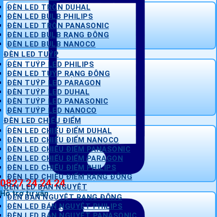
ĐÈN LED TRÒN DUHAL
ĐÈN LED BULB PHILIPS
ĐÈN LED TRÒN PANASONIC
ĐÈN LED BULB RẠNG ĐÔNG
ĐÈN LED BULB NANOCO
ĐÈN LED TUÝP
ĐÈN TUÝP LED PHILIPS
ĐÈN LED TUÝP RẠNG ĐÔNG
ĐÈN TUÝP LED PARAGON
ĐÈN TUÝP LED DUHAL
ĐÈN TUÝP LED PANASONIC
ĐÈN TUÝP LED NANOCO
ĐÈN LED CHIẾU ĐIỂM
ĐÈN LED CHIẾU ĐIỂM DUHAL
ĐÈN LED CHIẾU ĐIỂM NANOCO
ĐÈN LED CHIẾU ĐIỂM PANASONIC
ĐÈN LED CHIẾU ĐIỂM PARAGON
ĐÈN LED CHIẾU ĐIỂM PHILIPS
ĐÈN LED CHIẾU ĐIỂM RẠNG ĐÔNG
0827 24 24 24
ĐÈN LED BÁN NGUYỆT
Hỗ trợ tư vấn
ĐÈN BÁN NGUYỆT RẠNG ĐÔNG
ĐÈN LED BÁN NGUYỆT PHILIPS
ĐÈN LED BÁN NGUYỆT PANASONIC