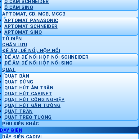
Ổ CẮM SCHNEIDER
Ổ CẮM SINO
APTOMAT, CB, MCB, MCCB
APTOMAT PANASONIC
APTOMAT SCHNEIDER
APTOMAT SINO
TỦ ĐIỆN
CHẤN LƯU
ĐẾ ÂM, ĐẾ NỔI, HỘP NỔI
ĐẾ ÂM ĐẾ NỔI HỘP NỔI SCHNEIDER
ĐẾ ÂM ĐẾ NỔI HỘP NỔI SINO
QUẠT
QUẠT BÀN
QUẠT ĐỨNG
QUẠT HÚT ÂM TRẦN
QUẠT HÚT CABINET
QUẠT HÚT CÔNG NGHIỆP
QUẠT HÚT GẮN TƯỜNG
QUẠT TRẦN
QUẠT TREO TƯỜNG
PHỤ KIỆN KHÁC
DÂY ĐIỆN
DÂY ĐIỆN CADIVI