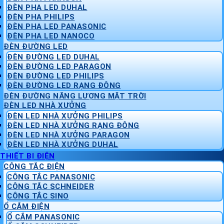
ĐÈN PHA LED DUHAL
ĐÈN PHA PHILIPS
ĐÈN PHA LED PANASONIC
ĐÈN PHA LED NANOCO
ĐÈN ĐƯỜNG LED
ĐÈN ĐƯỜNG LED DUHAL
ĐÈN ĐƯỜNG LED PARAGON
ĐÈN ĐƯỜNG LED PHILIPS
ĐÈN ĐƯỜNG LED RẠNG ĐÔNG
ĐÈN ĐƯỜNG NĂNG LƯỢNG MẶT TRỜI
ĐÈN LED NHÀ XƯỞNG
ĐÈN LED NHÀ XƯỞNG PHILIPS
ĐÈN LED NHÀ XƯỞNG RẠNG ĐÔNG
ĐÈN LED NHÀ XƯỞNG PARAGON
ĐÈN LED NHÀ XƯỞNG DUHAL
THIẾT BỊ ĐIỆN
CÔNG TẮC ĐIỆN
CÔNG TẮC PANASONIC
CÔNG TẮC SCHNEIDER
CÔNG TẮC SINO
Ổ CẮM ĐIỆN
Ổ CẮM PANASONIC