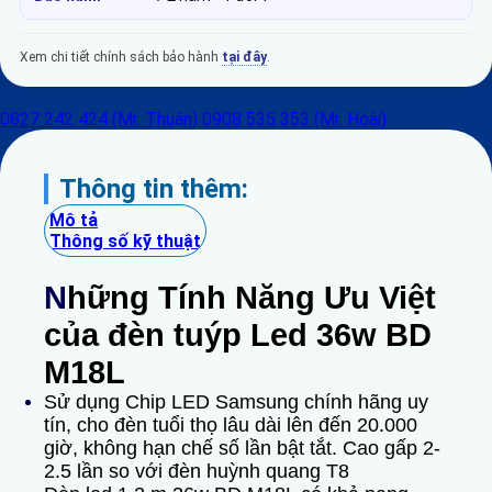
Xem chi tiết chính sách bảo hành
tại đây
.
0827 242 424 (Mr. Thuận)
0908 535 353 (Mr. Hoài)
Thông tin thêm:
Mô tả
Thông số kỹ thuật
N
hững Tính Năng Ưu Việt
của đèn tuýp Led 36w BD
M18L
Sử dụng Chip LED Samsung chính hãng uy
tín, cho đèn tuổi thọ lâu dài lên đến 20.000
giờ, không hạn chế số lần bật tắt. Cao gấp 2-
2.5 lần so với đèn huỳnh quang T8