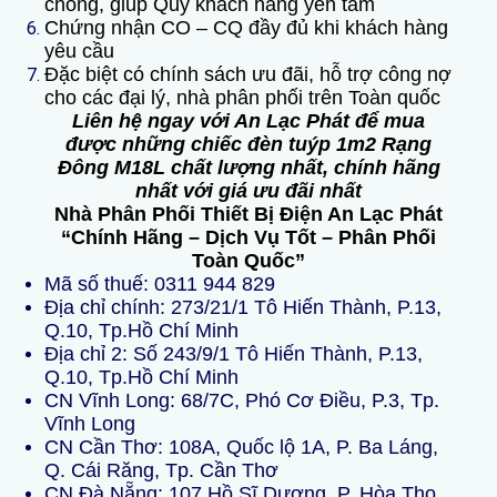
chóng, giúp Quý khách hàng yên tâm
Chứng nhận CO – CQ đầy đủ khi khách hàng
yêu cầu
Đặc biệt có chính sách ưu đãi, hỗ trợ công nợ
cho các đại lý, nhà phân phối trên Toàn quốc
Liên hệ ngay với An Lạc Phát để mua
được những chiếc đèn tuýp 1m2 Rạng
Đông M18L chất lượng nhất, chính hãng
nhất với giá ưu đãi nhất
Nhà Phân Phối Thiết Bị Điện An Lạc Phát
“Chính Hãng – Dịch Vụ Tốt – Phân Phối
Toàn Quốc”
Mã số thuế:
0311 944 829
Địa chỉ chính: 273/21/1 Tô Hiến Thành, P.13,
Q.10, Tp.Hồ Chí Minh
Địa chỉ 2: Số 243/9/1 Tô Hiến Thành, P.13,
Q.10, Tp.Hồ Chí Minh
CN Vĩnh Long: 68/7C, Phó Cơ Điều, P.3, Tp.
Vĩnh Long
CN Cần Thơ: 108A, Quốc lộ 1A, P. Ba Láng,
Q. Cái Răng, Tp. Cần Thơ
CN Đà Nẵng: 107 Hồ Sĩ Dương. P. Hòa Thọ