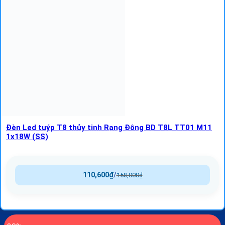
Đèn Led tuýp T8 thủy tinh Rạng Đông BD T8L TT01 M11
1x18W (SS)
110,600
₫
/
158,000
₫