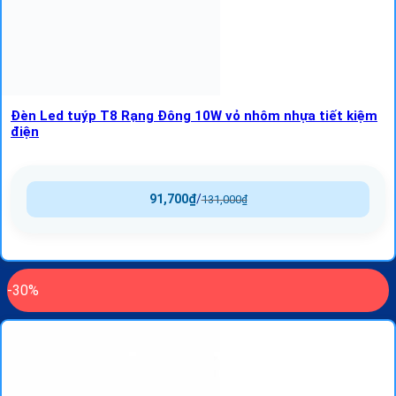
Đèn Led tuýp T8 Rạng Đông 10W vỏ nhôm nhựa tiết kiệm
điện
91,700
₫
/
131,000
₫
-30%