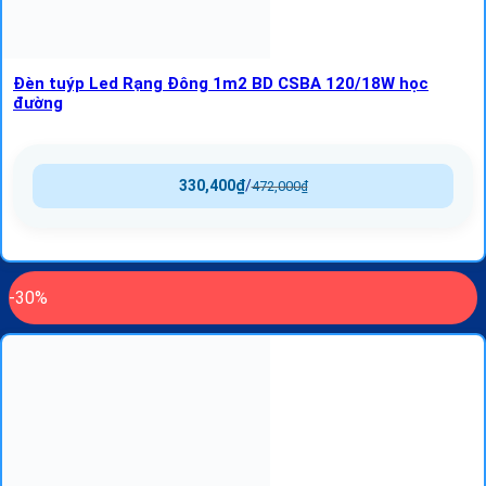
Đèn tuýp Led Rạng Đông 1m2 BD CSBA 120/18W học
đường
330,400
₫
/
472,000
₫
-30%