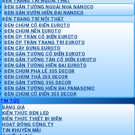
ĐÈN TRANG TRÍ NGOẠI THẤT
ĐÈN GẮN TƯỜNG NGOÀI NHÀ NANOCO
ĐÈN SÂN VƯỜN HIỆN ĐẠI NANOCO
ĐÈN TRANG TRÍ NỘI THẤT
ĐÈN CHÙM CỔ ĐIỂN EUROTO
ĐÈN CHÙM NẾN EUROTO
ĐÈN ỐP TRẦN CỔ ĐIỂN EUROTO
ĐÈN ỐP TRẦN TRANG TRÍ EUROTO
ĐÈN CÂY ĐỨNG EUROTO
ĐÈN GẮN TƯỜNG CỔ ĐIỂN EUROTO
ĐÈN GẮN TƯỜNG TÂN CỔ ĐIỂN EUROTO
ĐÈN GẮN TƯỜNG HIỆN ĐẠI EUROTO
ĐÈN CHÙM PHA LÊ 355 DECOR
ĐÈN CHÙM THẢ 355 DECOR
ĐÈN GẮN TƯỜNG 355 DECOR
ĐÈN GẮN TƯỜNG HIỆN ĐẠI PANASONIC
ĐÈN CHÙM CỔ ĐIỂN 355 DECOR
TIN TỨC
BẢNG GIÁ
KIẾN THỨC ĐÈN LED
KIẾN THỨC THIẾT BỊ ĐIỆN
HOẠT ĐỘNG CÔNG TY
TIN KHUYẾN MÃI