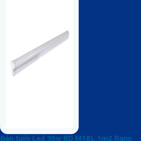
Đèn tuýp Led 36w BD M18L 1m2 Rạng