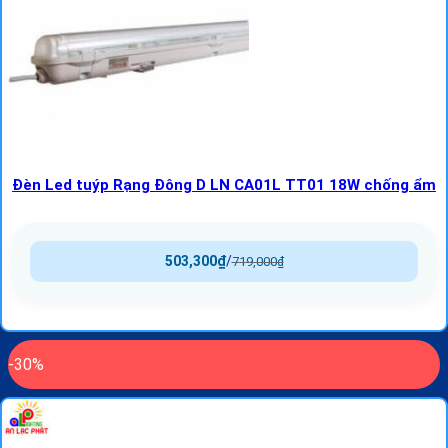
Đèn Led tuýp Rạng Đông D LN CA01L TT01 18W chống ẩm
503,300
₫
/
719,000
₫
-30%