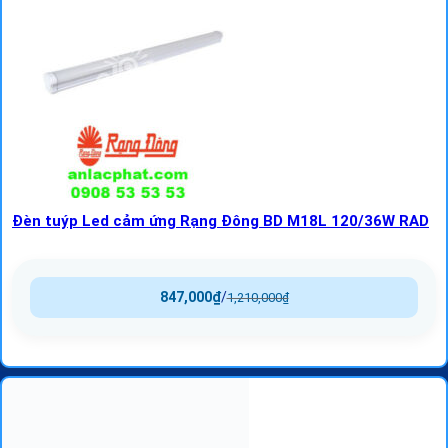
Đèn tuýp Led cảm ứng Rạng Đông BD M18L 120/36W RAD
847,000
₫
/
1,210,000
₫