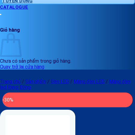
TUYỂN DỤNG
CATALOGUE
Giỏ hàng
Chưa có sản phẩm trong giỏ hàng.
Quay trở lại cửa hàng
Trang chủ
/
Sản phẩm
/
Đèn LED
/
Máng đèn LED
/
Máng đèn
led Rạng Đông
-30%