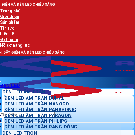
Bỏ
 CHIẾU SÁNG
qua
Trang chủ
nội
Giới thiệu
dung
Sản phẩm
Tin tức
Liên hệ
Đặt hàng
Hồ sơ năng lực
N LED CHIẾU SÁNG
ĐÈN LED
ĐÈN LED ÂM TRẦN
ĐÈN LED ÂM TRẦN DUHAL
ĐÈN LED ÂM TRẦN NANOCO
ĐÈN LED ÂM TRẦN PANASONIC
Tìm
ĐÈN LED ÂM TRẦN PARAGON
kiếm:
ĐÈN LED ÂM TRẦN PHILIPS
ĐÈN LED ÂM TRẦN RẠNG ĐÔNG
ĐÈN LED TRÒN