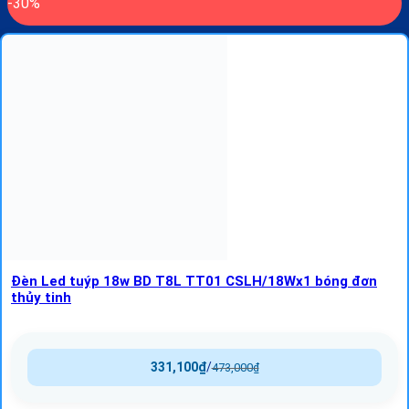
-30%
Đèn Led tuýp 18w BD T8L TT01 CSLH/18Wx1 bóng đơn
thủy tinh
331,100
₫
/
473,000
₫