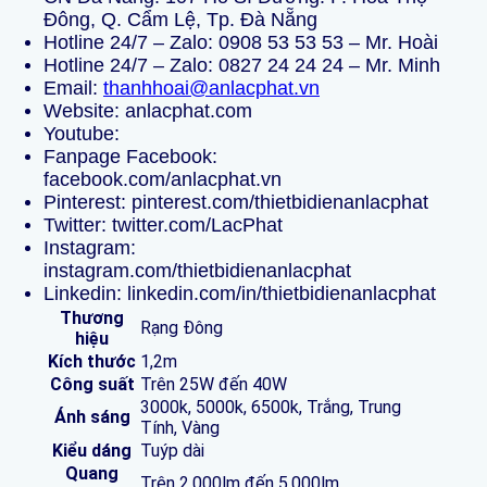
Đông, Q. Cẩm Lệ, Tp. Đà Nẵng
Hotline 24/7 – Zalo:
0908 53 53 53
– Mr. Hoài
Hotline 24/7 – Zalo:
0827 24 24 24
– Mr. Minh
Email:
thanhhoai@anlacphat.vn
Website:
anlacphat.com
Youtube:
Fanpage Facebook:
facebook.com/anlacphat.vn
Pinterest:
pinterest.com/thietbidienanlacphat
Twitter:
twitter.com/LacPhat
Instagram:
instagram.com/thietbidienanlacphat
Linkedin:
linkedin.com/in/thietbidienanlacphat
Thương
Rạng Đông
hiệu
Kích thước
1,2m
Công suất
Trên 25W đến 40W
3000k, 5000k, 6500k, Trắng, Trung
Ánh sáng
Tính, Vàng
Kiểu dáng
Tuýp dài
Quang
Trên 2.000lm đến 5.000lm