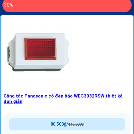
-30%
Công tắc Panasonic có đèn báo WEG3032RSW thiết kế
đơn giản
80,500
₫
/
115,000
₫