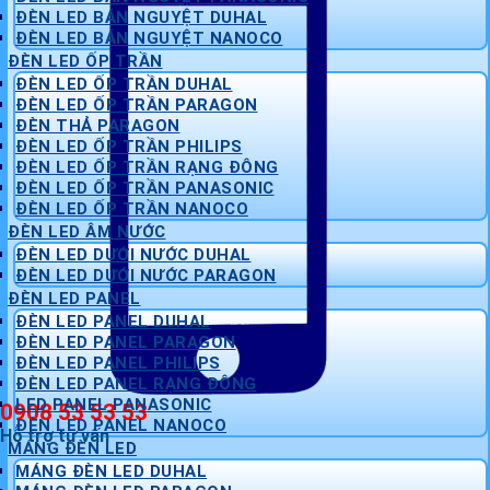
ĐÈN LED BÁN NGUYỆT DUHAL
ĐÈN LED BÁN NGUYỆT NANOCO
ĐÈN LED ỐP TRẦN
ĐÈN LED ỐP TRẦN DUHAL
ĐÈN LED ỐP TRẦN PARAGON
ĐÈN THẢ PARAGON
ĐÈN LED ỐP TRẦN PHILIPS
ĐÈN LED ỐP TRẦN RẠNG ĐÔNG
ĐÈN LED ỐP TRẦN PANASONIC
ĐÈN LED ỐP TRẦN NANOCO
ĐÈN LED ÂM NƯỚC
ĐÈN LED DƯỚI NƯỚC DUHAL
ĐÈN LED DƯỚI NƯỚC PARAGON
ĐÈN LED PANEL
ĐÈN LED PANEL DUHAL
ĐÈN LED PANEL PARAGON
ĐÈN LED PANEL PHILIPS
ĐÈN LED PANEL RẠNG ĐÔNG
LED PANEL PANASONIC
0908 53 53 53
ĐÈN LED PANEL NANOCO
Hỗ trợ tư vấn
MÁNG ĐÈN LED
MÁNG ĐÈN LED DUHAL