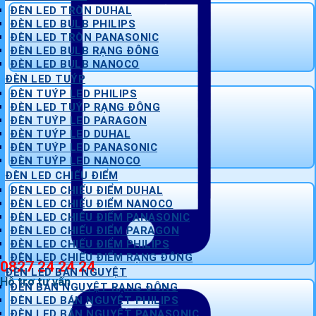
ĐÈN LED TRÒN DUHAL
ĐÈN LED BULB PHILIPS
ĐÈN LED TRÒN PANASONIC
ĐÈN LED BULB RẠNG ĐÔNG
ĐÈN LED BULB NANOCO
ĐÈN LED TUÝP
ĐÈN TUÝP LED PHILIPS
ĐÈN LED TUÝP RẠNG ĐÔNG
ĐÈN TUÝP LED PARAGON
ĐÈN TUÝP LED DUHAL
ĐÈN TUÝP LED PANASONIC
ĐÈN TUÝP LED NANOCO
ĐÈN LED CHIẾU ĐIỂM
ĐÈN LED CHIẾU ĐIỂM DUHAL
ĐÈN LED CHIẾU ĐIỂM NANOCO
ĐÈN LED CHIẾU ĐIỂM PANASONIC
ĐÈN LED CHIẾU ĐIỂM PARAGON
ĐÈN LED CHIẾU ĐIỂM PHILIPS
ĐÈN LED CHIẾU ĐIỂM RẠNG ĐÔNG
0827 24 24 24
ĐÈN LED BÁN NGUYỆT
Hỗ trợ tư vấn
ĐÈN BÁN NGUYỆT RẠNG ĐÔNG
ĐÈN LED BÁN NGUYỆT PHILIPS
ĐÈN LED BÁN NGUYỆT PANASONIC