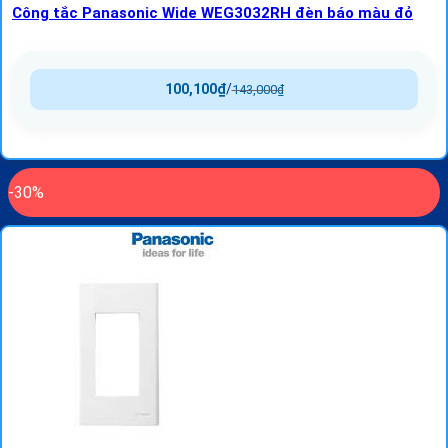
Công tắc Panasonic Wide WEG3032RH đèn báo màu đỏ
100,100
₫
/
143,000
₫
-30%