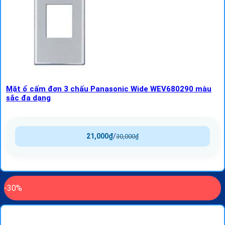
Mặt ổ cấm đơn 3 chấu Panasonic Wide WEV680290 màu
sắc đa dạng
21,000
₫
/
30,000
₫
-30%