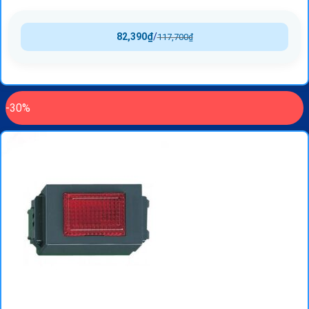
82,390
₫
/
117,700
₫
-30%