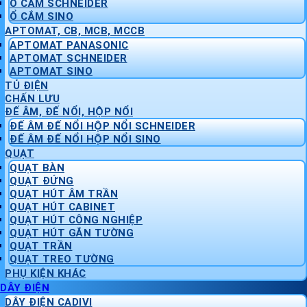
Ổ CẮM SCHNEIDER
Ổ CẮM SINO
APTOMAT, CB, MCB, MCCB
APTOMAT PANASONIC
APTOMAT SCHNEIDER
APTOMAT SINO
TỦ ĐIỆN
CHẤN LƯU
ĐẾ ÂM, ĐẾ NỔI, HỘP NỔI
ĐẾ ÂM ĐẾ NỔI HỘP NỔI SCHNEIDER
ĐẾ ÂM ĐẾ NỔI HỘP NỔI SINO
QUẠT
QUẠT BÀN
QUẠT ĐỨNG
QUẠT HÚT ÂM TRẦN
QUẠT HÚT CABINET
QUẠT HÚT CÔNG NGHIỆP
QUẠT HÚT GẮN TƯỜNG
QUẠT TRẦN
QUẠT TREO TƯỜNG
PHỤ KIỆN KHÁC
DÂY ĐIỆN
DÂY ĐIỆN CADIVI