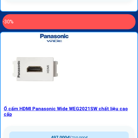
-30%
Ổ cấm HDMI Panasonic Wide WEG2021SW chất liệu cao
cấp
497,000
₫
/
710,000
₫