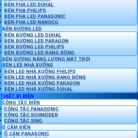
ĐÈN PHA LED DUHAL
ĐÈN PHA PHILIPS
ĐÈN PHA LED PANASONIC
ĐÈN PHA LED NANOCO
ĐÈN ĐƯỜNG LED
ĐÈN ĐƯỜNG LED DUHAL
ĐÈN ĐƯỜNG LED PARAGON
ĐÈN ĐƯỜNG LED PHILIPS
ĐÈN ĐƯỜNG LED RẠNG ĐÔNG
ĐÈN ĐƯỜNG NĂNG LƯỢNG MẶT TRỜI
ĐÈN LED NHÀ XƯỞNG
ĐÈN LED NHÀ XƯỞNG PHILIPS
ĐÈN LED NHÀ XƯỞNG RẠNG ĐÔNG
ĐÈN LED NHÀ XƯỞNG PARAGON
ĐÈN LED NHÀ XƯỞNG DUHAL
THIẾT BỊ ĐIỆN
CÔNG TẮC ĐIỆN
CÔNG TẮC PANASONIC
CÔNG TẮC SCHNEIDER
CÔNG TẮC SINO
Ổ CẮM ĐIỆN
Ổ CẮM PANASONIC