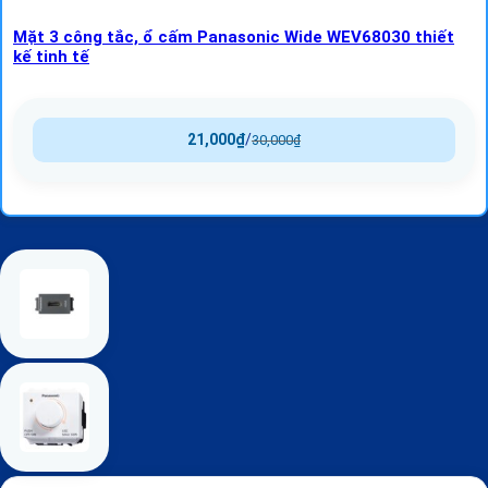
Mặt 3 công tắc, ổ cấm Panasonic Wide WEV68030 thiết
kế tinh tế
21,000
₫
/
30,000
₫