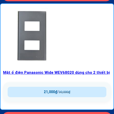
Mặt ổ điện Panasonic Wide WEV68020 dùng cho 2 thiết bị
21,000
₫
/
30,000
₫