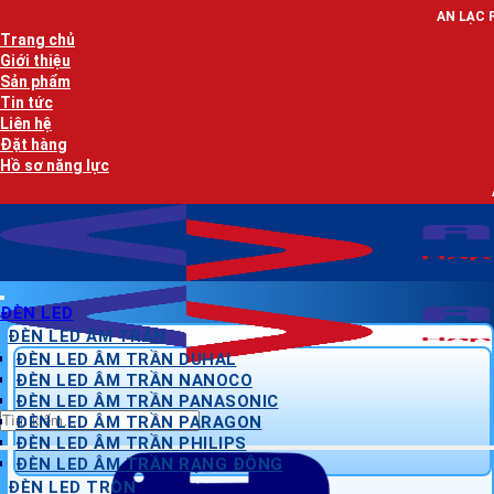
Bỏ
AN LẠC PHÁT - NHÀ PHÂN 
qua
Trang chủ
nội
Giới thiệu
dung
Sản phẩm
Tin tức
Liên hệ
Đặt hàng
Hồ sơ năng lực
AN LẠC PHÁT - NH
ĐÈN LED
ĐÈN LED ÂM TRẦN
ĐÈN LED ÂM TRẦN DUHAL
ĐÈN LED ÂM TRẦN NANOCO
ĐÈN LED ÂM TRẦN PANASONIC
Tìm
ĐÈN LED ÂM TRẦN PARAGON
kiếm:
ĐÈN LED ÂM TRẦN PHILIPS
ĐÈN LED ÂM TRẦN RẠNG ĐÔNG
ĐÈN LED TRÒN