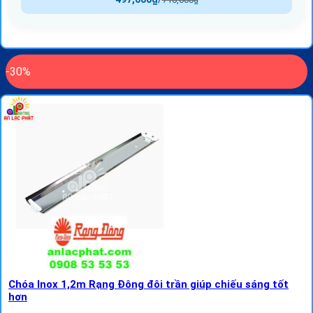
-30%
Chóa Inox 1,2m Rạng Đông đôi trần giúp chiếu sáng tốt
hơn