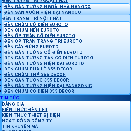
ĐÈN TRANG TRÍ NGOẠI THẤT
ĐÈN GẮN TƯỜNG NGOÀI NHÀ NANOCO
ĐÈN SÂN VƯỜN HIỆN ĐẠI NANOCO
ĐÈN TRANG TRÍ NỘI THẤT
ĐÈN CHÙM CỔ ĐIỂN EUROTO
ĐÈN CHÙM NẾN EUROTO
ĐÈN ỐP TRẦN CỔ ĐIỂN EUROTO
ĐÈN ỐP TRẦN TRANG TRÍ EUROTO
ĐÈN CÂY ĐỨNG EUROTO
ĐÈN GẮN TƯỜNG CỔ ĐIỂN EUROTO
ĐÈN GẮN TƯỜNG TÂN CỔ ĐIỂN EUROTO
ĐÈN GẮN TƯỜNG HIỆN ĐẠI EUROTO
ĐÈN CHÙM PHA LÊ 355 DECOR
ĐÈN CHÙM THẢ 355 DECOR
ĐÈN GẮN TƯỜNG 355 DECOR
ĐÈN GẮN TƯỜNG HIỆN ĐẠI PANASONIC
ĐÈN CHÙM CỔ ĐIỂN 355 DECOR
TIN TỨC
BẢNG GIÁ
KIẾN THỨC ĐÈN LED
KIẾN THỨC THIẾT BỊ ĐIỆN
HOẠT ĐỘNG CÔNG TY
TIN KHUYẾN MÃI