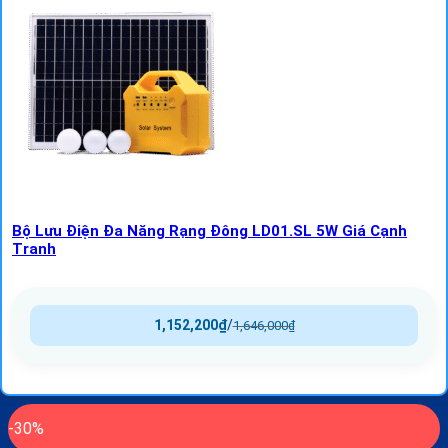
Bộ Lưu Điện Đa Năng Rạng Đông LD01.SL 5W Giá Cạnh
Tranh
1,152,200
₫
/
1,646,000
₫
-30%