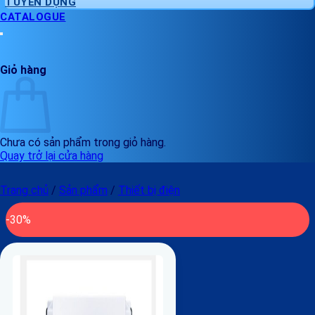
TUYỂN DỤNG
CATALOGUE
Giỏ hàng
Chưa có sản phẩm trong giỏ hàng.
Quay trở lại cửa hàng
Trang chủ
/
Sản phẩm
/
Thiết bị điện
-30%