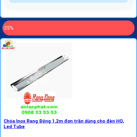
-25%
Chóa Inox Rạng Đông 1,2m đơn trần dùng cho đèn HQ,
Led Tube