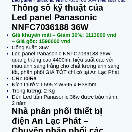
Led panel Panasonic NNFC7036188 36W hiệu suất cao
Thông số kỹ thuật của
Led panel Panasonic
NNFC7036188 36W
Giá khuyến mãi – Giảm 30%: 1113000 vnd
– Giá gốc: 1590000 vnd
Công suất: 36w
Led panel Panasonic NNFC7036188 36W
quang thông cao 4400lm, hiệu suất cao với
màu ánh sáng trắng cho chất lượng ánh sáng
tốt, phân phối GIÁ TỐT chỉ có tại An Lạc Phát
CRI: 80Ra
Kích thước: L595 x W595 x H38mm
Trọng lượng: 2 Kg
Đèn Led tấm Panasonic 36w được bảo hành:
2 năm
Nhà phân phối thiết bị
điện An Lạc Phát –
Chuyên phân phối các