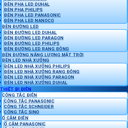
ĐÈN PHA LED DUHAL
ĐÈN PHA PHILIPS
ĐÈN PHA LED PANASONIC
ĐÈN PHA LED NANOCO
ĐÈN ĐƯỜNG LED
ĐÈN ĐƯỜNG LED DUHAL
ĐÈN ĐƯỜNG LED PARAGON
ĐÈN ĐƯỜNG LED PHILIPS
ĐÈN ĐƯỜNG LED RẠNG ĐÔNG
ĐÈN ĐƯỜNG NĂNG LƯỢNG MẶT TRỜI
ĐÈN LED NHÀ XƯỞNG
ĐÈN LED NHÀ XƯỞNG PHILIPS
ĐÈN LED NHÀ XƯỞNG RẠNG ĐÔNG
ĐÈN LED NHÀ XƯỞNG PARAGON
ĐÈN LED NHÀ XƯỞNG DUHAL
THIẾT BỊ ĐIỆN
CÔNG TẮC ĐIỆN
CÔNG TẮC PANASONIC
CÔNG TẮC SCHNEIDER
CÔNG TẮC SINO
Ổ CẮM ĐIỆN
Ổ CẮM PANASONIC