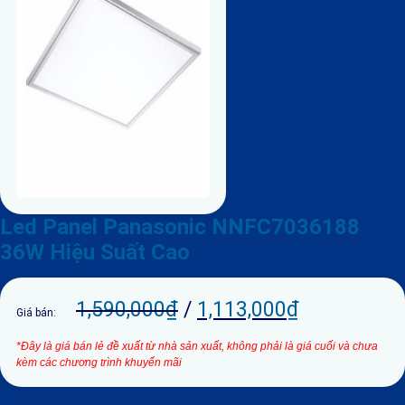
Led Panel Panasonic NNFC7036188
36W Hiệu Suất Cao
1,590,000
₫
/
1,113,000
₫
Giá bán:
*Đây là giá bán lẻ đề xuất từ nhà sản xuất, không phải là giá cuối và chưa
kèm các chương trình khuyến mãi