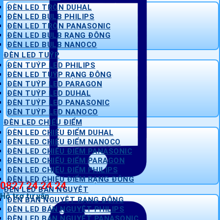
ĐÈN LED TRÒN DUHAL
ĐÈN LED BULB PHILIPS
ĐÈN LED TRÒN PANASONIC
ĐÈN LED BULB RẠNG ĐÔNG
ĐÈN LED BULB NANOCO
ĐÈN LED TUÝP
ĐÈN TUÝP LED PHILIPS
ĐÈN LED TUÝP RẠNG ĐÔNG
ĐÈN TUÝP LED PARAGON
ĐÈN TUÝP LED DUHAL
ĐÈN TUÝP LED PANASONIC
ĐÈN TUÝP LED NANOCO
ĐÈN LED CHIẾU ĐIỂM
ĐÈN LED CHIẾU ĐIỂM DUHAL
ĐÈN LED CHIẾU ĐIỂM NANOCO
ĐÈN LED CHIẾU ĐIỂM PANASONIC
ĐÈN LED CHIẾU ĐIỂM PARAGON
ĐÈN LED CHIẾU ĐIỂM PHILIPS
ĐÈN LED CHIẾU ĐIỂM RẠNG ĐÔNG
0827 24 24 24
ĐÈN LED BÁN NGUYỆT
Hỗ trợ tư vấn
ĐÈN BÁN NGUYỆT RẠNG ĐÔNG
ĐÈN LED BÁN NGUYỆT PHILIPS
ĐÈN LED BÁN NGUYỆT PANASONIC