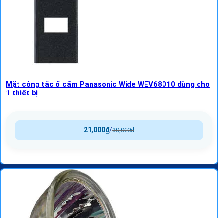
Mặt công tắc ổ cấm Panasonic Wide WEV68010 dùng cho
1 thiết bị
21,000
₫
/
30,000
₫