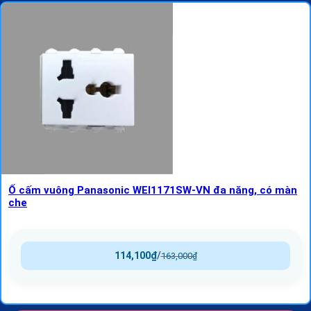
Ổ cấm vuông Panasonic WEI1171SW-VN đa năng, có màn
che
114,100
₫
/
163,000
₫