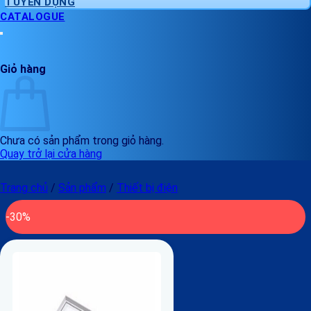
TUYỂN DỤNG
CATALOGUE
Giỏ hàng
Chưa có sản phẩm trong giỏ hàng.
Quay trở lại cửa hàng
Trang chủ
/
Sản phẩm
/
Thiết bị điện
-30%