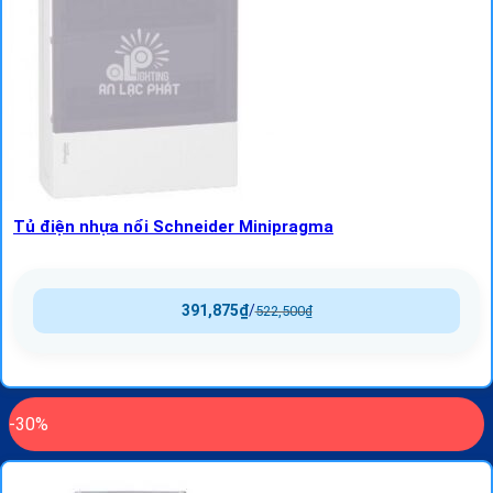
Tủ điện nhựa nổi Schneider Minipragma
391,875
₫
/
522,500
₫
-30%