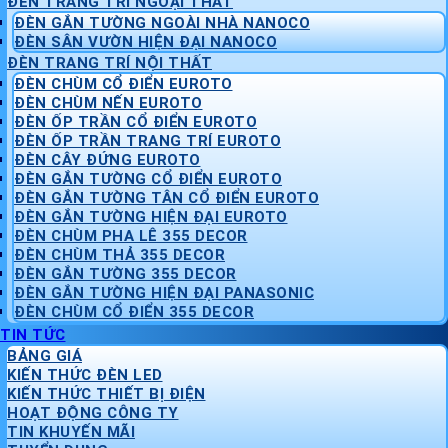
ĐÈN TRANG TRÍ NGOẠI THẤT
ĐÈN GẮN TƯỜNG NGOÀI NHÀ NANOCO
ĐÈN SÂN VƯỜN HIỆN ĐẠI NANOCO
ĐÈN TRANG TRÍ NỘI THẤT
ĐÈN CHÙM CỔ ĐIỂN EUROTO
ĐÈN CHÙM NẾN EUROTO
ĐÈN ỐP TRẦN CỔ ĐIỂN EUROTO
ĐÈN ỐP TRẦN TRANG TRÍ EUROTO
ĐÈN CÂY ĐỨNG EUROTO
ĐÈN GẮN TƯỜNG CỔ ĐIỂN EUROTO
ĐÈN GẮN TƯỜNG TÂN CỔ ĐIỂN EUROTO
ĐÈN GẮN TƯỜNG HIỆN ĐẠI EUROTO
ĐÈN CHÙM PHA LÊ 355 DECOR
ĐÈN CHÙM THẢ 355 DECOR
ĐÈN GẮN TƯỜNG 355 DECOR
ĐÈN GẮN TƯỜNG HIỆN ĐẠI PANASONIC
ĐÈN CHÙM CỔ ĐIỂN 355 DECOR
TIN TỨC
BẢNG GIÁ
KIẾN THỨC ĐÈN LED
KIẾN THỨC THIẾT BỊ ĐIỆN
HOẠT ĐỘNG CÔNG TY
TIN KHUYẾN MÃI