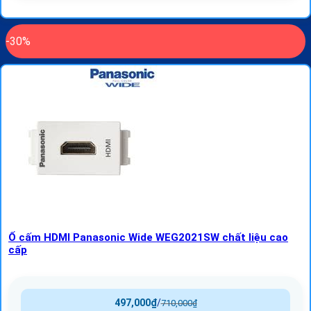
-30%
Ổ cấm HDMI Panasonic Wide WEG2021SW chất liệu cao
cấp
497,000
₫
/
710,000
₫