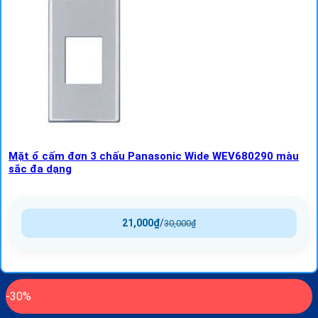
Mặt ổ cấm đơn 3 chấu Panasonic Wide WEV680290 màu
sắc đa dạng
21,000
₫
/
30,000
₫
-30%