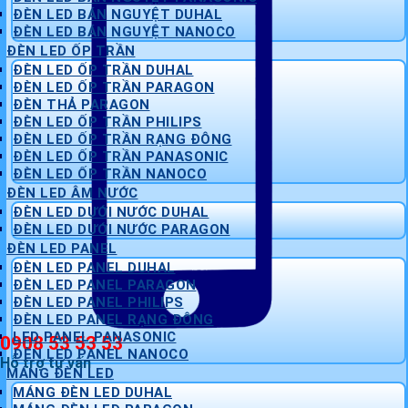
ĐÈN LED BÁN NGUYỆT DUHAL
ĐÈN LED BÁN NGUYỆT NANOCO
ĐÈN LED ỐP TRẦN
ĐÈN LED ỐP TRẦN DUHAL
ĐÈN LED ỐP TRẦN PARAGON
ĐÈN THẢ PARAGON
ĐÈN LED ỐP TRẦN PHILIPS
ĐÈN LED ỐP TRẦN RẠNG ĐÔNG
ĐÈN LED ỐP TRẦN PANASONIC
ĐÈN LED ỐP TRẦN NANOCO
ĐÈN LED ÂM NƯỚC
ĐÈN LED DƯỚI NƯỚC DUHAL
ĐÈN LED DƯỚI NƯỚC PARAGON
ĐÈN LED PANEL
ĐÈN LED PANEL DUHAL
ĐÈN LED PANEL PARAGON
ĐÈN LED PANEL PHILIPS
ĐÈN LED PANEL RẠNG ĐÔNG
LED PANEL PANASONIC
0908 53 53 53
ĐÈN LED PANEL NANOCO
Hỗ trợ tư vấn
MÁNG ĐÈN LED
MÁNG ĐÈN LED DUHAL