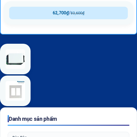
62,700
₫
/
83,600
₫
Danh mục sản phẩm