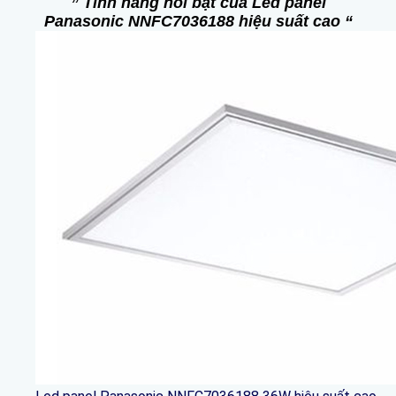
” Tính năng nổi bật của Led panel
Panasonic NNFC7036188 hiệu suất cao “