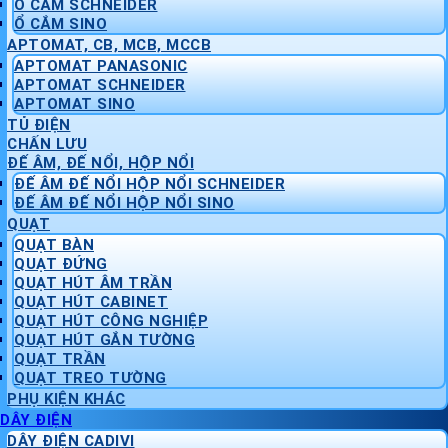
Ổ CẮM SCHNEIDER
Ổ CẮM SINO
APTOMAT, CB, MCB, MCCB
APTOMAT PANASONIC
APTOMAT SCHNEIDER
APTOMAT SINO
TỦ ĐIỆN
CHẤN LƯU
ĐẾ ÂM, ĐẾ NỔI, HỘP NỔI
ĐẾ ÂM ĐẾ NỔI HỘP NỔI SCHNEIDER
ĐẾ ÂM ĐẾ NỔI HỘP NỔI SINO
QUẠT
QUẠT BÀN
QUẠT ĐỨNG
QUẠT HÚT ÂM TRẦN
QUẠT HÚT CABINET
QUẠT HÚT CÔNG NGHIỆP
QUẠT HÚT GẮN TƯỜNG
QUẠT TRẦN
QUẠT TREO TƯỜNG
PHỤ KIỆN KHÁC
DÂY ĐIỆN
DÂY ĐIỆN CADIVI