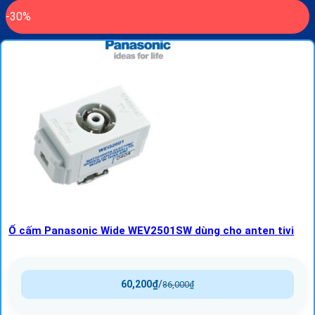
-30%
Ổ cấm Panasonic Wide WEV2501SW dùng cho anten tivi
60,200
₫
/
86,000
₫