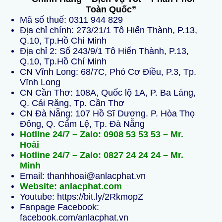
Toàn Quốc”
Mã số thuế: 0311 944 829
Địa chỉ chính: 273/21/1 Tô Hiến Thành, P.13,
Q.10, Tp.Hồ Chí Minh
Địa chỉ 2: Số 243/9/1 Tô Hiến Thành, P.13,
Q.10, Tp.Hồ Chí Minh
CN Vĩnh Long: 68/7C, Phó Cơ Điều, P.3, Tp.
Vĩnh Long
CN Cần Thơ: 108A, Quốc lộ 1A, P. Ba Láng,
Q. Cái Răng, Tp. Cần Thơ
CN Đà Nẵng: 107 Hồ Sĩ Dương. P. Hòa Thọ
Đông, Q. Cẩm Lệ, Tp. Đà Nẵng
Hotline 24/7 – Zalo: 0908 53 53 53 – Mr.
Hoài
Hotline 24/7 – Zalo: 0827 24 24 24 – Mr.
Minh
Email: thanhhoai@anlacphat.vn
Website: anlacphat.com
Youtube: https://bit.ly/2RkmopZ
Fanpage Facebook:
facebook.com/anlacphat.vn