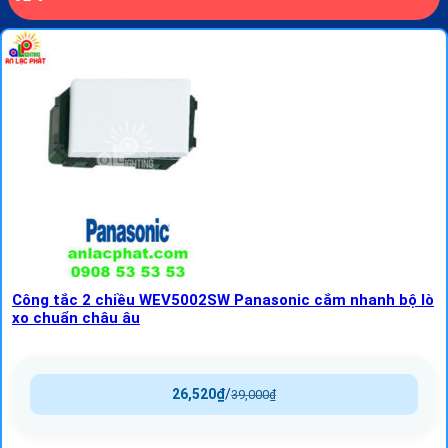
Công tắc 2 chiều WEV5002SW Panasonic cắm nhanh bộ lò
xo chuẩn châu âu
26,520
₫
/
39,000
₫