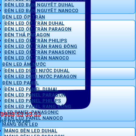
ĐÈN LED BÁN NGUYỆT DUHAL
ĐÈN LED BÁN NGUYỆT NANOCO
ĐÈN LED ỐP TRẦN
ĐÈN LED ỐP TRẦN DUHAL
ĐÈN LED ỐP TRẦN PARAGON
ĐÈN THẢ PARAGON
ĐÈN LED ỐP TRẦN PHILIPS
ĐÈN LED ỐP TRẦN RẠNG ĐÔNG
ĐÈN LED ỐP TRẦN PANASONIC
ĐÈN LED ỐP TRẦN NANOCO
ĐÈN LED ÂM NƯỚC
ĐÈN LED DƯỚI NƯỚC DUHAL
ĐÈN LED DƯỚI NƯỚC PARAGON
ĐÈN LED PANEL
ĐÈN LED PANEL DUHAL
ĐÈN LED PANEL PARAGON
ĐÈN LED PANEL PHILIPS
ĐÈN LED PANEL RẠNG ĐÔNG
LED PANEL PANASONIC
0908 53 53 53
ĐÈN LED PANEL NANOCO
Hỗ trợ tư vấn
MÁNG ĐÈN LED
MÁNG ĐÈN LED DUHAL