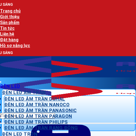
Bỏ
AN LẠC P
qua
Trang chủ
nội
Giới thiệu
dung
Sản phẩm
Tin tức
Liên hệ
Đặt hàng
Hồ sơ năng lực
AN LẠC P
ĐÈN LED
ĐÈN LED ÂM TRẦN
ĐÈN LED ÂM TRẦN DUHAL
ĐÈN LED ÂM TRẦN NANOCO
ĐÈN LED ÂM TRẦN PANASONIC
Tìm
ĐÈN LED ÂM TRẦN PARAGON
kiếm:
ĐÈN LED ÂM TRẦN PHILIPS
ĐÈN LED ÂM TRẦN RẠNG ĐÔNG
ĐÈN LED TRÒN