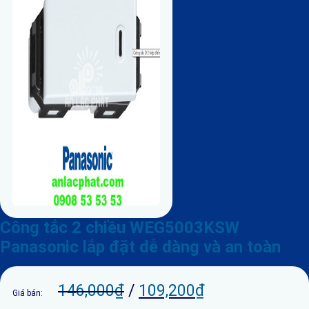
Công tắc 2 chiều WEG5003KSW
Panasonic lắp đặt dễ dàng và an toàn
146,000
₫
/
109,200
₫
Giá bán: