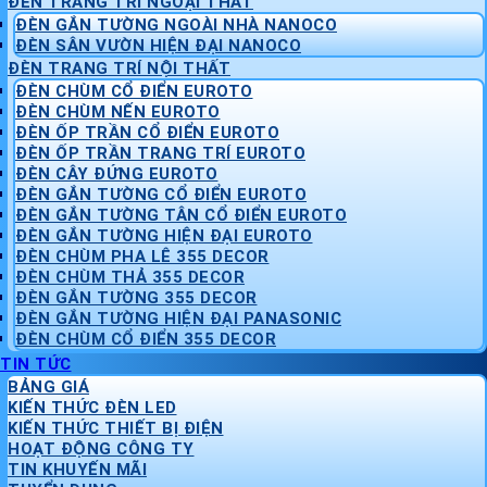
ĐÈN TRANG TRÍ NGOẠI THẤT
ĐÈN GẮN TƯỜNG NGOÀI NHÀ NANOCO
ĐÈN SÂN VƯỜN HIỆN ĐẠI NANOCO
ĐÈN TRANG TRÍ NỘI THẤT
ĐÈN CHÙM CỔ ĐIỂN EUROTO
ĐÈN CHÙM NẾN EUROTO
ĐÈN ỐP TRẦN CỔ ĐIỂN EUROTO
ĐÈN ỐP TRẦN TRANG TRÍ EUROTO
ĐÈN CÂY ĐỨNG EUROTO
ĐÈN GẮN TƯỜNG CỔ ĐIỂN EUROTO
ĐÈN GẮN TƯỜNG TÂN CỔ ĐIỂN EUROTO
ĐÈN GẮN TƯỜNG HIỆN ĐẠI EUROTO
ĐÈN CHÙM PHA LÊ 355 DECOR
ĐÈN CHÙM THẢ 355 DECOR
ĐÈN GẮN TƯỜNG 355 DECOR
ĐÈN GẮN TƯỜNG HIỆN ĐẠI PANASONIC
ĐÈN CHÙM CỔ ĐIỂN 355 DECOR
TIN TỨC
BẢNG GIÁ
KIẾN THỨC ĐÈN LED
KIẾN THỨC THIẾT BỊ ĐIỆN
HOẠT ĐỘNG CÔNG TY
TIN KHUYẾN MÃI