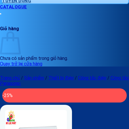
TUYỂN DỤNG
CATALOGUE
Giỏ hàng
Chưa có sản phẩm trong giỏ hàng.
Quay trở lại cửa hàng
Trang chủ
/
Sản phẩm
/
Thiết bị điện
/
Công tắc điện
/
Công tắc
Panasonic
-25%