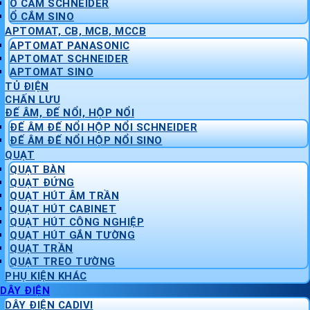
Ổ CẮM SCHNEIDER
Ổ CẮM SINO
APTOMAT, CB, MCB, MCCB
APTOMAT PANASONIC
APTOMAT SCHNEIDER
APTOMAT SINO
TỦ ĐIỆN
CHẤN LƯU
ĐẾ ÂM, ĐẾ NỔI, HỘP NỔI
ĐẾ ÂM ĐẾ NỔI HỘP NỔI SCHNEIDER
ĐẾ ÂM ĐẾ NỔI HỘP NỔI SINO
QUẠT
QUẠT BÀN
QUẠT ĐỨNG
QUẠT HÚT ÂM TRẦN
QUẠT HÚT CABINET
QUẠT HÚT CÔNG NGHIỆP
QUẠT HÚT GẮN TƯỜNG
QUẠT TRẦN
QUẠT TREO TƯỜNG
PHỤ KIỆN KHÁC
DÂY ĐIỆN
DÂY ĐIỆN CADIVI