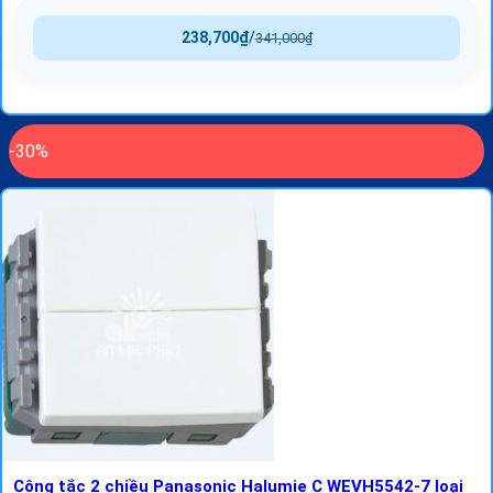
238,700
₫
/
341,000
₫
-30%
Công tắc 2 chiều Panasonic Halumie C WEVH5542-7 loại