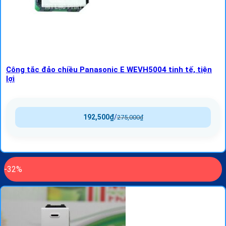
Công tắc đảo chiều Panasonic E WEVH5004 tinh tế, tiện
lợi
192,500
₫
/
275,000
₫
-32%