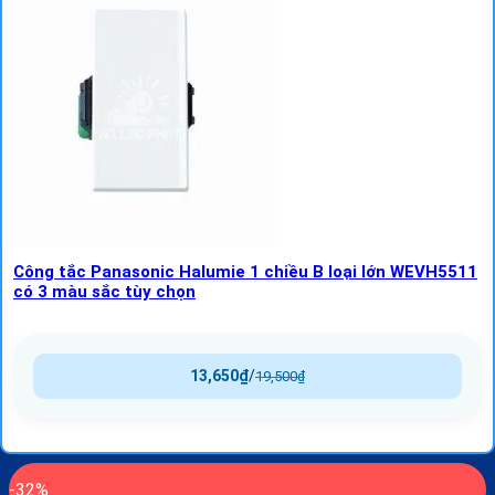
Công tắc Panasonic Halumie 1 chiều B loại lớn WEVH5511
có 3 màu sắc tùy chọn
13,650
₫
/
19,500
₫
-32%