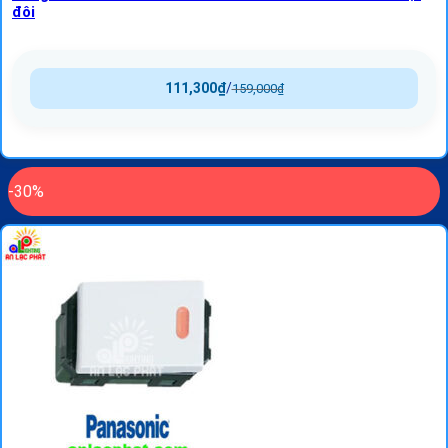
đôi
111,300
₫
/
159,000
₫
-30%