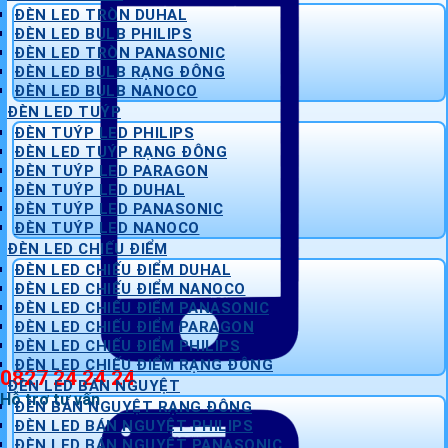
ĐÈN LED TRÒN DUHAL
ĐÈN LED BULB PHILIPS
ĐÈN LED TRÒN PANASONIC
ĐÈN LED BULB RẠNG ĐÔNG
ĐÈN LED BULB NANOCO
ĐÈN LED TUÝP
ĐÈN TUÝP LED PHILIPS
ĐÈN LED TUÝP RẠNG ĐÔNG
ĐÈN TUÝP LED PARAGON
ĐÈN TUÝP LED DUHAL
ĐÈN TUÝP LED PANASONIC
ĐÈN TUÝP LED NANOCO
ĐÈN LED CHIẾU ĐIỂM
ĐÈN LED CHIẾU ĐIỂM DUHAL
ĐÈN LED CHIẾU ĐIỂM NANOCO
ĐÈN LED CHIẾU ĐIỂM PANASONIC
ĐÈN LED CHIẾU ĐIỂM PARAGON
ĐÈN LED CHIẾU ĐIỂM PHILIPS
ĐÈN LED CHIẾU ĐIỂM RẠNG ĐÔNG
0827 24 24 24
ĐÈN LED BÁN NGUYỆT
Hỗ trợ tư vấn
ĐÈN BÁN NGUYỆT RẠNG ĐÔNG
ĐÈN LED BÁN NGUYỆT PHILIPS
ĐÈN LED BÁN NGUYỆT PANASONIC