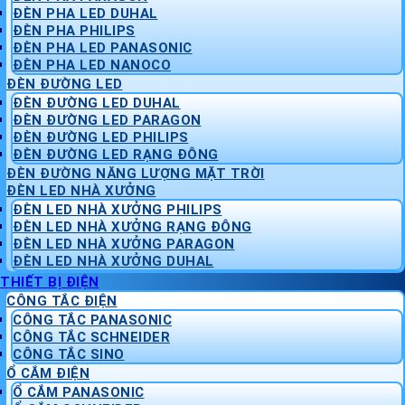
ĐÈN PHA LED DUHAL
ĐÈN PHA PHILIPS
ĐÈN PHA LED PANASONIC
ĐÈN PHA LED NANOCO
ĐÈN ĐƯỜNG LED
ĐÈN ĐƯỜNG LED DUHAL
ĐÈN ĐƯỜNG LED PARAGON
ĐÈN ĐƯỜNG LED PHILIPS
ĐÈN ĐƯỜNG LED RẠNG ĐÔNG
ĐÈN ĐƯỜNG NĂNG LƯỢNG MẶT TRỜI
ĐÈN LED NHÀ XƯỞNG
ĐÈN LED NHÀ XƯỞNG PHILIPS
ĐÈN LED NHÀ XƯỞNG RẠNG ĐÔNG
ĐÈN LED NHÀ XƯỞNG PARAGON
ĐÈN LED NHÀ XƯỞNG DUHAL
THIẾT BỊ ĐIỆN
CÔNG TẮC ĐIỆN
CÔNG TẮC PANASONIC
CÔNG TẮC SCHNEIDER
CÔNG TẮC SINO
Ổ CẮM ĐIỆN
Ổ CẮM PANASONIC