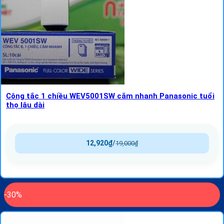
Công tắc 1 chiều WEV5001SW cắm nhanh Panasonic tuổi
thọ lâu dài
12,920
₫
/
19,000
₫
-30%