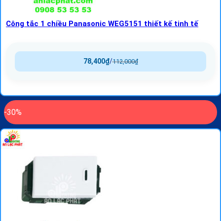
Công tắc 1 chiều Panasonic WEG5151 thiết kế tinh tế
78,400
₫
/
112,000
₫
-30%