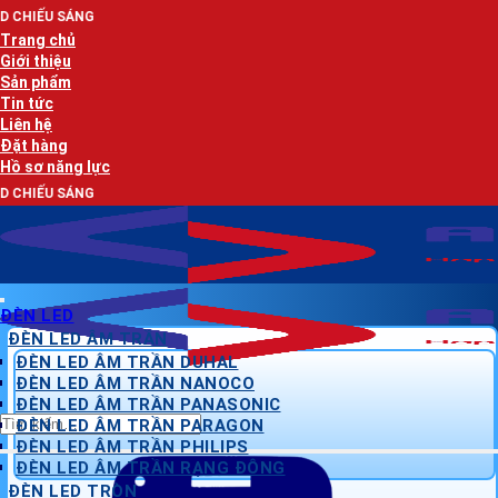
Bỏ
AN
qua
Trang chủ
nội
Giới thiệu
dung
Sản phẩm
Tin tức
Liên hệ
Đặt hàng
Hồ sơ năng lực
AN
ĐÈN LED
ĐÈN LED ÂM TRẦN
ĐÈN LED ÂM TRẦN DUHAL
ĐÈN LED ÂM TRẦN NANOCO
ĐÈN LED ÂM TRẦN PANASONIC
Tìm
ĐÈN LED ÂM TRẦN PARAGON
kiếm:
ĐÈN LED ÂM TRẦN PHILIPS
ĐÈN LED ÂM TRẦN RẠNG ĐÔNG
ĐÈN LED TRÒN