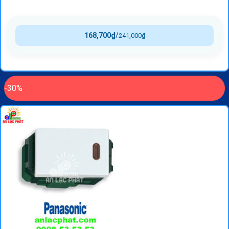
168,700
₫
/
241,000
₫
-30%