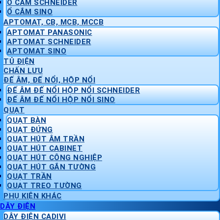
Ổ CẮM SCHNEIDER
Ổ CẮM SINO
APTOMAT, CB, MCB, MCCB
APTOMAT PANASONIC
APTOMAT SCHNEIDER
APTOMAT SINO
TỦ ĐIỆN
CHẤN LƯU
ĐẾ ÂM, ĐẾ NỔI, HỘP NỔI
ĐẾ ÂM ĐẾ NỔI HỘP NỔI SCHNEIDER
ĐẾ ÂM ĐẾ NỔI HỘP NỔI SINO
QUẠT
QUẠT BÀN
QUẠT ĐỨNG
QUẠT HÚT ÂM TRẦN
QUẠT HÚT CABINET
QUẠT HÚT CÔNG NGHIỆP
QUẠT HÚT GẮN TƯỜNG
QUẠT TRẦN
QUẠT TREO TƯỜNG
PHỤ KIỆN KHÁC
DÂY ĐIỆN
DÂY ĐIỆN CADIVI