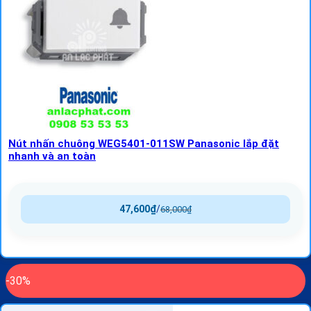
Nút nhấn chuông WEG5401-011SW Panasonic lắp đặt
nhanh và an toàn
47,600
₫
/
68,000
₫
-30%