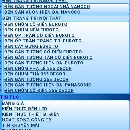
ĐÈN TRANG TRÍ NGOẠI THẤT
ĐÈN GẮN TƯỜNG NGOÀI NHÀ NANOCO
ĐÈN SÂN VƯỜN HIỆN ĐẠI NANOCO
ĐÈN TRANG TRÍ NỘI THẤT
ĐÈN CHÙM CỔ ĐIỂN EUROTO
ĐÈN CHÙM NẾN EUROTO
ĐÈN ỐP TRẦN CỔ ĐIỂN EUROTO
ĐÈN ỐP TRẦN TRANG TRÍ EUROTO
ĐÈN CÂY ĐỨNG EUROTO
ĐÈN GẮN TƯỜNG CỔ ĐIỂN EUROTO
ĐÈN GẮN TƯỜNG TÂN CỔ ĐIỂN EUROTO
ĐÈN GẮN TƯỜNG HIỆN ĐẠI EUROTO
ĐÈN CHÙM PHA LÊ 355 DECOR
ĐÈN CHÙM THẢ 355 DECOR
ĐÈN GẮN TƯỜNG 355 DECOR
ĐÈN GẮN TƯỜNG HIỆN ĐẠI PANASONIC
ĐÈN CHÙM CỔ ĐIỂN 355 DECOR
TIN TỨC
BẢNG GIÁ
KIẾN THỨC ĐÈN LED
KIẾN THỨC THIẾT BỊ ĐIỆN
HOẠT ĐỘNG CÔNG TY
TIN KHUYẾN MÃI