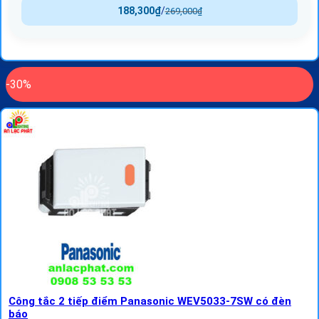
188,300
₫
/
269,000
₫
-30%
Công tắc 2 tiếp điểm Panasonic WEV5033-7SW có đèn
báo