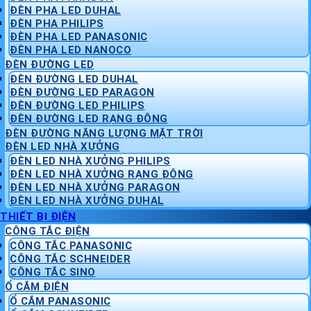
ĐÈN PHA LED DUHAL
ĐÈN PHA PHILIPS
ĐÈN PHA LED PANASONIC
ĐÈN PHA LED NANOCO
ĐÈN ĐƯỜNG LED
ĐÈN ĐƯỜNG LED DUHAL
ĐÈN ĐƯỜNG LED PARAGON
ĐÈN ĐƯỜNG LED PHILIPS
ĐÈN ĐƯỜNG LED RẠNG ĐÔNG
ĐÈN ĐƯỜNG NĂNG LƯỢNG MẶT TRỜI
ĐÈN LED NHÀ XƯỞNG
ĐÈN LED NHÀ XƯỞNG PHILIPS
ĐÈN LED NHÀ XƯỞNG RẠNG ĐÔNG
ĐÈN LED NHÀ XƯỞNG PARAGON
ĐÈN LED NHÀ XƯỞNG DUHAL
THIẾT BỊ ĐIỆN
CÔNG TẮC ĐIỆN
CÔNG TẮC PANASONIC
CÔNG TẮC SCHNEIDER
CÔNG TẮC SINO
Ổ CẮM ĐIỆN
Ổ CẮM PANASONIC