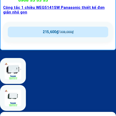
Công tắc 1 chiều WEG5141SW Panasonic thiết kế đơn
giản nhỏ gọn
215,600
₫
/
308,000
₫