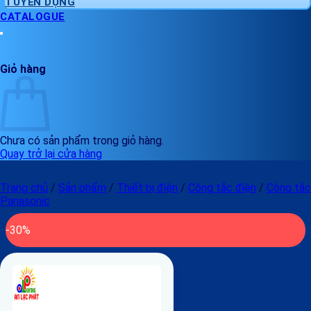
TUYỂN DỤNG
CATALOGUE
Giỏ hàng
Chưa có sản phẩm trong giỏ hàng.
Quay trở lại cửa hàng
Trang chủ
/
Sản phẩm
/
Thiết bị điện
/
Công tắc điện
/
Công tắc
Panasonic
-30%