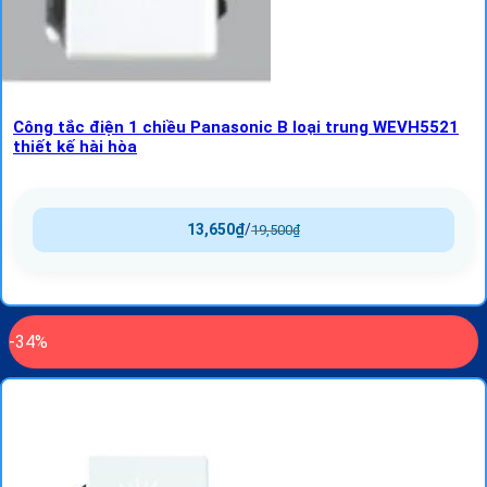
Công tắc điện 1 chiều Panasonic B loại trung WEVH5521
thiết kế hài hòa
13,650
₫
/
19,500
₫
-34%