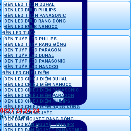
ĐÈN LED TRÒN DUHAL
ĐÈN LED BULB PHILIPS
ĐÈN LED TRÒN PANASONIC
ĐÈN LED BULB RẠNG ĐÔNG
ĐÈN LED BULB NANOCO
ĐÈN LED TUÝP
ĐÈN TUÝP LED PHILIPS
ĐÈN LED TUÝP RẠNG ĐÔNG
ĐÈN TUÝP LED PARAGON
ĐÈN TUÝP LED DUHAL
ĐÈN TUÝP LED PANASONIC
ĐÈN TUÝP LED NANOCO
ĐÈN LED CHIẾU ĐIỂM
ĐÈN LED CHIẾU ĐIỂM DUHAL
ĐÈN LED CHIẾU ĐIỂM NANOCO
ĐÈN LED CHIẾU ĐIỂM PANASONIC
ĐÈN LED CHIẾU ĐIỂM PARAGON
ĐÈN LED CHIẾU ĐIỂM PHILIPS
ĐÈN LED CHIẾU ĐIỂM RẠNG ĐÔNG
0827 24 24 24
ĐÈN LED BÁN NGUYỆT
Hỗ trợ tư vấn
ĐÈN BÁN NGUYỆT RẠNG ĐÔNG
ĐÈN LED BÁN NGUYỆT PHILIPS
ĐÈN LED BÁN NGUYỆT PANASONIC