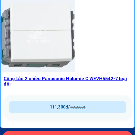
Công tắc 2 chiều Panasonic Halumie C WEVH5542-7 loại
đôi
111,300
₫
/
159,000
₫