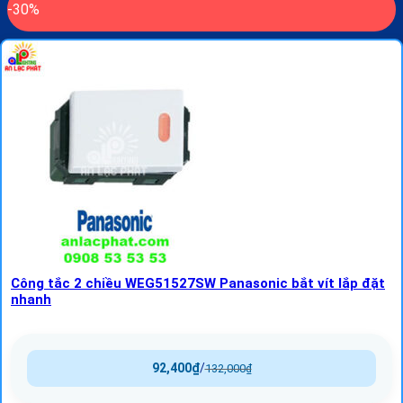
-30%
Công tắc 2 chiều WEG51527SW Panasonic bắt vít lắp đặt
nhanh
92,400
₫
/
132,000
₫