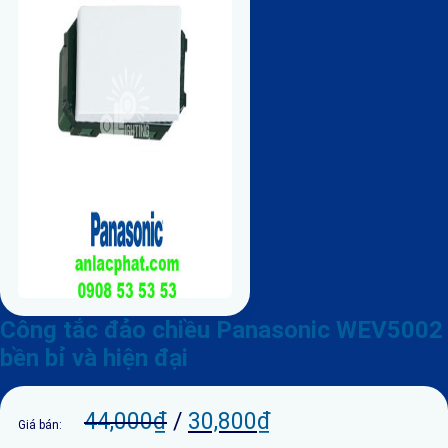
Công tắc đảo chiều Panasonic WEV5002
bền bỉ và hiện đại
44,000
₫
/
30,800
₫
Giá bán: