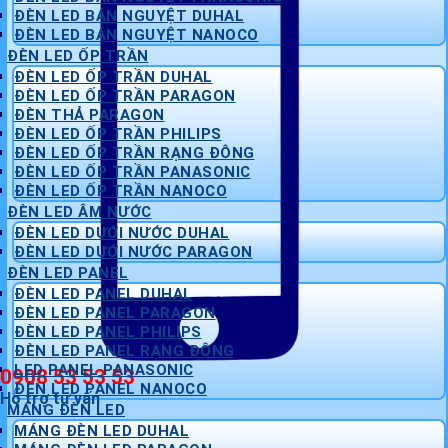
ĐÈN LED BÁN NGUYỆT DUHAL
ĐÈN LED BÁN NGUYỆT NANOCO
ĐÈN LED ỐP TRẦN
ĐÈN LED ỐP TRẦN DUHAL
ĐÈN LED ỐP TRẦN PARAGON
ĐÈN THẢ PARAGON
ĐÈN LED ỐP TRẦN PHILIPS
ĐÈN LED ỐP TRẦN RẠNG ĐÔNG
ĐÈN LED ỐP TRẦN PANASONIC
ĐÈN LED ỐP TRẦN NANOCO
ĐÈN LED ÂM NƯỚC
ĐÈN LED DƯỚI NƯỚC DUHAL
ĐÈN LED DƯỚI NƯỚC PARAGON
ĐÈN LED PANEL
ĐÈN LED PANEL DUHAL
ĐÈN LED PANEL PARAGON
ĐÈN LED PANEL PHILIPS
ĐÈN LED PANEL RẠNG ĐÔNG
LED PANEL PANASONIC
0908 53 53 53
ĐÈN LED PANEL NANOCO
Hỗ trợ tư vấn
MÁNG ĐÈN LED
MÁNG ĐÈN LED DUHAL