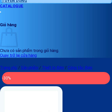
TUYỂN DỤNG
CATALOGUE
Giỏ hàng
Chưa có sản phẩm trong giỏ hàng.
Quay trở lại cửa hàng
Trang chủ
/
Sản phẩm
/
Thiết bị điện
/
Công tắc điện
-30%