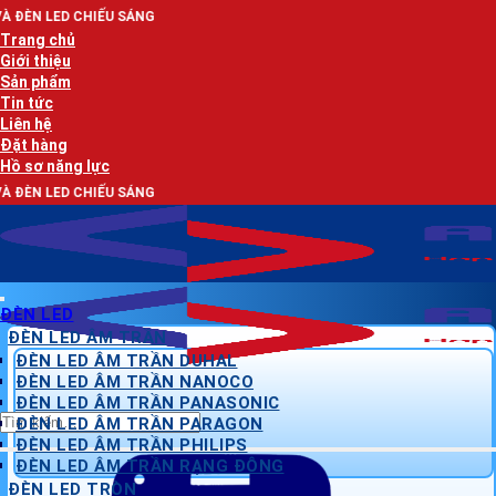
Bỏ
 SÁNG
qua
Trang chủ
nội
Giới thiệu
dung
Sản phẩm
Tin tức
Liên hệ
Đặt hàng
Hồ sơ năng lực
 SÁNG
ĐÈN LED
ĐÈN LED ÂM TRẦN
ĐÈN LED ÂM TRẦN DUHAL
ĐÈN LED ÂM TRẦN NANOCO
ĐÈN LED ÂM TRẦN PANASONIC
Tìm
ĐÈN LED ÂM TRẦN PARAGON
kiếm:
ĐÈN LED ÂM TRẦN PHILIPS
ĐÈN LED ÂM TRẦN RẠNG ĐÔNG
ĐÈN LED TRÒN