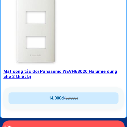
Mặt công tắc đôi Panasonic WEVH68020 Halumie dùng
cho 2 thiết bị
14,000
₫
/
20,000
₫