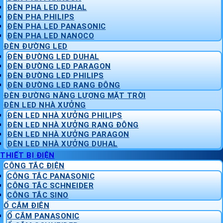
ĐÈN PHA LED DUHAL
ĐÈN PHA PHILIPS
ĐÈN PHA LED PANASONIC
ĐÈN PHA LED NANOCO
ĐÈN ĐƯỜNG LED
ĐÈN ĐƯỜNG LED DUHAL
ĐÈN ĐƯỜNG LED PARAGON
ĐÈN ĐƯỜNG LED PHILIPS
ĐÈN ĐƯỜNG LED RẠNG ĐÔNG
ĐÈN ĐƯỜNG NĂNG LƯỢNG MẶT TRỜI
ĐÈN LED NHÀ XƯỞNG
ĐÈN LED NHÀ XƯỞNG PHILIPS
ĐÈN LED NHÀ XƯỞNG RẠNG ĐÔNG
ĐÈN LED NHÀ XƯỞNG PARAGON
ĐÈN LED NHÀ XƯỞNG DUHAL
THIẾT BỊ ĐIỆN
CÔNG TẮC ĐIỆN
CÔNG TẮC PANASONIC
CÔNG TẮC SCHNEIDER
CÔNG TẮC SINO
Ổ CẮM ĐIỆN
Ổ CẮM PANASONIC