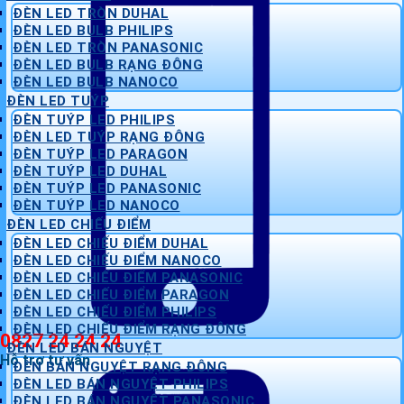
ĐÈN LED TRÒN DUHAL
ĐÈN LED BULB PHILIPS
ĐÈN LED TRÒN PANASONIC
ĐÈN LED BULB RẠNG ĐÔNG
ĐÈN LED BULB NANOCO
ĐÈN LED TUÝP
ĐÈN TUÝP LED PHILIPS
ĐÈN LED TUÝP RẠNG ĐÔNG
ĐÈN TUÝP LED PARAGON
ĐÈN TUÝP LED DUHAL
ĐÈN TUÝP LED PANASONIC
ĐÈN TUÝP LED NANOCO
ĐÈN LED CHIẾU ĐIỂM
ĐÈN LED CHIẾU ĐIỂM DUHAL
ĐÈN LED CHIẾU ĐIỂM NANOCO
ĐÈN LED CHIẾU ĐIỂM PANASONIC
ĐÈN LED CHIẾU ĐIỂM PARAGON
ĐÈN LED CHIẾU ĐIỂM PHILIPS
ĐÈN LED CHIẾU ĐIỂM RẠNG ĐÔNG
0827 24 24 24
ĐÈN LED BÁN NGUYỆT
Hỗ trợ tư vấn
ĐÈN BÁN NGUYỆT RẠNG ĐÔNG
ĐÈN LED BÁN NGUYỆT PHILIPS
ĐÈN LED BÁN NGUYỆT PANASONIC