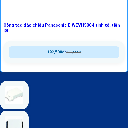
Công tắc đảo chiều Panasonic E WEVH5004 tinh tế, tiện
lợi
192,500
₫
/
275,000
₫