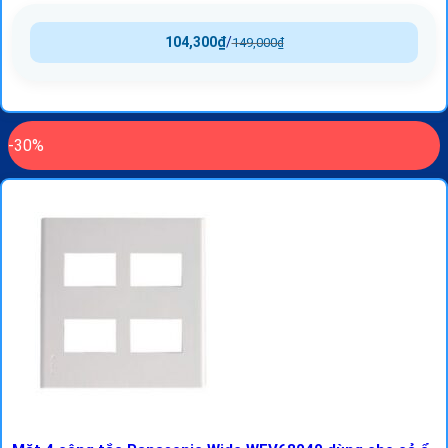
104,300
₫
/
149,000
₫
-30%