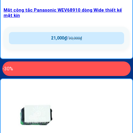
Mặt công tắc Panasonic WEV68910 dòng Wide thiết kế
mặt kín
21,000
₫
/
30,000
₫
-30%