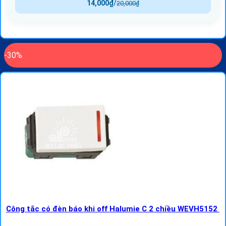
14,000
₫
/
20,000
₫
-30%
Công tắc có đèn báo khi off Halumie C 2 chiều WEVH5152