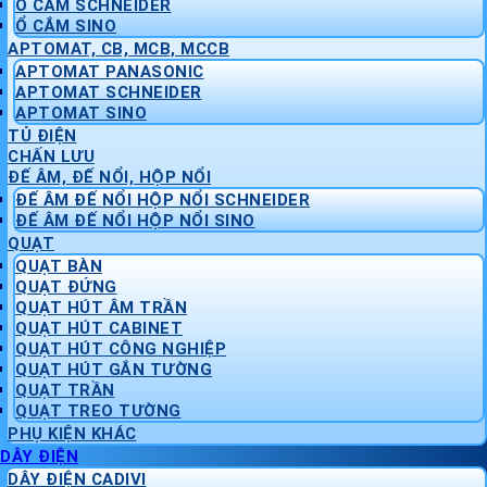
Ổ CẮM SCHNEIDER
Ổ CẮM SINO
APTOMAT, CB, MCB, MCCB
APTOMAT PANASONIC
APTOMAT SCHNEIDER
APTOMAT SINO
TỦ ĐIỆN
CHẤN LƯU
ĐẾ ÂM, ĐẾ NỔI, HỘP NỔI
ĐẾ ÂM ĐẾ NỔI HỘP NỔI SCHNEIDER
ĐẾ ÂM ĐẾ NỔI HỘP NỔI SINO
QUẠT
QUẠT BÀN
QUẠT ĐỨNG
QUẠT HÚT ÂM TRẦN
QUẠT HÚT CABINET
QUẠT HÚT CÔNG NGHIỆP
QUẠT HÚT GẮN TƯỜNG
QUẠT TRẦN
QUẠT TREO TƯỜNG
PHỤ KIỆN KHÁC
DÂY ĐIỆN
DÂY ĐIỆN CADIVI