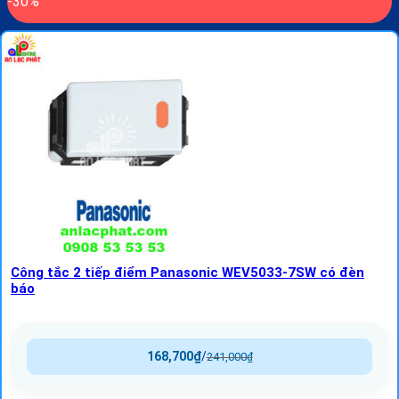
-30%
Công tắc 2 tiếp điểm Panasonic WEV5033-7SW có đèn
báo
168,700
₫
/
241,000
₫