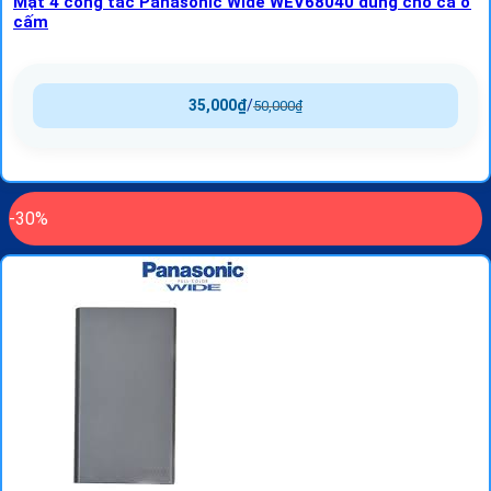
Mặt 4 công tắc Panasonic Wide WEV68040 dùng cho cả ổ
cấm
35,000
₫
/
50,000
₫
-30%