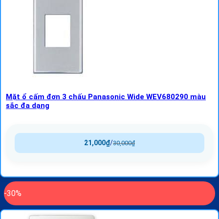
Mặt ổ cấm đơn 3 chấu Panasonic Wide WEV680290 màu
sắc đa dạng
21,000
₫
/
30,000
₫
-30%