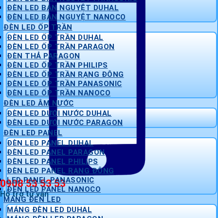
ĐÈN LED BÁN NGUYỆT DUHAL
ĐÈN LED BÁN NGUYỆT NANOCO
ĐÈN LED ỐP TRẦN
ĐÈN LED ỐP TRẦN DUHAL
ĐÈN LED ỐP TRẦN PARAGON
ĐÈN THẢ PARAGON
ĐÈN LED ỐP TRẦN PHILIPS
ĐÈN LED ỐP TRẦN RẠNG ĐÔNG
ĐÈN LED ỐP TRẦN PANASONIC
ĐÈN LED ỐP TRẦN NANOCO
ĐÈN LED ÂM NƯỚC
ĐÈN LED DƯỚI NƯỚC DUHAL
ĐÈN LED DƯỚI NƯỚC PARAGON
ĐÈN LED PANEL
ĐÈN LED PANEL DUHAL
ĐÈN LED PANEL PARAGON
ĐÈN LED PANEL PHILIPS
ĐÈN LED PANEL RẠNG ĐÔNG
LED PANEL PANASONIC
0908 53 53 53
ĐÈN LED PANEL NANOCO
Hỗ trợ tư vấn
MÁNG ĐÈN LED
MÁNG ĐÈN LED DUHAL