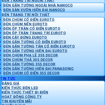
ĐÈN TRANG TRÍ NGOẠI THẤT
ĐÈN GẮN TƯỜNG NGOÀI NHÀ NANOCO
ĐÈN SÂN VƯỜN HIỆN ĐẠI NANOCO
ĐÈN TRANG TRÍ NỘI THẤT
ĐÈN CHÙM CỔ ĐIỂN EUROTO
ĐÈN CHÙM NẾN EUROTO
ĐÈN ỐP TRẦN CỔ ĐIỂN EUROTO
ĐÈN ỐP TRẦN TRANG TRÍ EUROTO
ĐÈN CÂY ĐỨNG EUROTO
ĐÈN GẮN TƯỜNG CỔ ĐIỂN EUROTO
ĐÈN GẮN TƯỜNG TÂN CỔ ĐIỂN EUROTO
ĐÈN GẮN TƯỜNG HIỆN ĐẠI EUROTO
ĐÈN CHÙM PHA LÊ 355 DECOR
ĐÈN CHÙM THẢ 355 DECOR
ĐÈN GẮN TƯỜNG 355 DECOR
ĐÈN GẮN TƯỜNG HIỆN ĐẠI PANASONIC
ĐÈN CHÙM CỔ ĐIỂN 355 DECOR
TIN TỨC
BẢNG GIÁ
KIẾN THỨC ĐÈN LED
KIẾN THỨC THIẾT BỊ ĐIỆN
HOẠT ĐỘNG CÔNG TY
TIN KHUYẾN MÃI