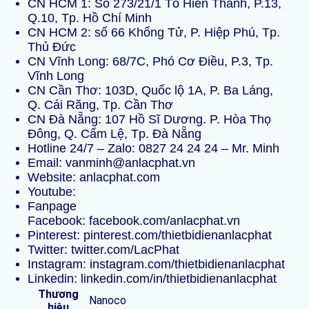
CN HCM 1: Số 273/21/1 Tô Hiến Thành, P.13,
Q.10, Tp. Hồ Chí Minh
CN HCM 2: số 66 Khổng Tử, P. Hiệp Phú, Tp.
Thủ Đức
CN Vĩnh Long: 68/7C, Phó Cơ Điều, P.3, Tp.
Vĩnh Long
CN Cần Thơ: 103D, Quốc lộ 1A, P. Ba Láng,
Q. Cái Răng, Tp. Cần Thơ
CN Đà Nẵng: 107 Hồ Sĩ Dương. P. Hòa Thọ
Đông, Q. Cẩm Lệ, Tp. Đà Nẵng
Hotline 24/7 – Zalo:
0827 24 24 24
–
Mr. Minh
Email: vanminh@anlacphat.vn
Website:
anlacphat.com
Youtube:
Fanpage
Facebook:
facebook.com/anlacphat.vn
Pinterest:
pinterest.com/thietbidienanlacphat
Twitter:
twitter.com/LacPhat
Instagram:
instagram.com/thietbidienanlacphat
Linkedin:
linkedin.com/in/thietbidienanlacphat
Thương
Nanoco
hiệu