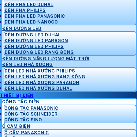
ĐÈN PHA LED DUHAL
ĐÈN PHA PHILIPS
ĐÈN PHA LED PANASONIC
ĐÈN PHA LED NANOCO
ĐÈN ĐƯỜNG LED
ĐÈN ĐƯỜNG LED DUHAL
ĐÈN ĐƯỜNG LED PARAGON
ĐÈN ĐƯỜNG LED PHILIPS
ĐÈN ĐƯỜNG LED RẠNG ĐÔNG
ĐÈN ĐƯỜNG NĂNG LƯỢNG MẶT TRỜI
ĐÈN LED NHÀ XƯỞNG
ĐÈN LED NHÀ XƯỞNG PHILIPS
ĐÈN LED NHÀ XƯỞNG RẠNG ĐÔNG
ĐÈN LED NHÀ XƯỞNG PARAGON
ĐÈN LED NHÀ XƯỞNG DUHAL
THIẾT BỊ ĐIỆN
CÔNG TẮC ĐIỆN
CÔNG TẮC PANASONIC
CÔNG TẮC SCHNEIDER
CÔNG TẮC SINO
Ổ CẮM ĐIỆN
Ổ CẮM PANASONIC