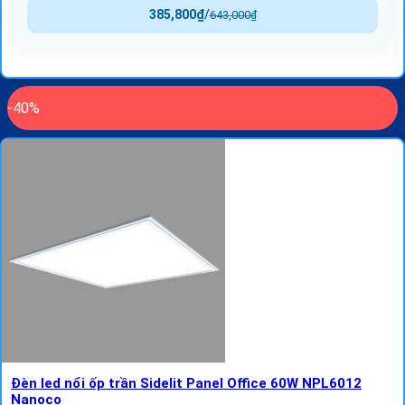
385,800
₫
/
643,000
₫
-40%
Đèn led nổi ốp trần Sidelit Panel Office 60W NPL6012
Nanoco