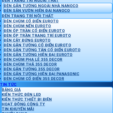
ĐÈN TRANG TRÍ NGOẠI THẤT
ĐÈN GẮN TƯỜNG NGOÀI NHÀ NANOCO
ĐÈN SÂN VƯỜN HIỆN ĐẠI NANOCO
ĐÈN TRANG TRÍ NỘI THẤT
ĐÈN CHÙM CỔ ĐIỂN EUROTO
ĐÈN CHÙM NẾN EUROTO
ĐÈN ỐP TRẦN CỔ ĐIỂN EUROTO
ĐÈN ỐP TRẦN TRANG TRÍ EUROTO
ĐÈN CÂY ĐỨNG EUROTO
ĐÈN GẮN TƯỜNG CỔ ĐIỂN EUROTO
ĐÈN GẮN TƯỜNG TÂN CỔ ĐIỂN EUROTO
ĐÈN GẮN TƯỜNG HIỆN ĐẠI EUROTO
ĐÈN CHÙM PHA LÊ 355 DECOR
ĐÈN CHÙM THẢ 355 DECOR
ĐÈN GẮN TƯỜNG 355 DECOR
ĐÈN GẮN TƯỜNG HIỆN ĐẠI PANASONIC
ĐÈN CHÙM CỔ ĐIỂN 355 DECOR
TIN TỨC
BẢNG GIÁ
KIẾN THỨC ĐÈN LED
KIẾN THỨC THIẾT BỊ ĐIỆN
HOẠT ĐỘNG CÔNG TY
TIN KHUYẾN MÃI