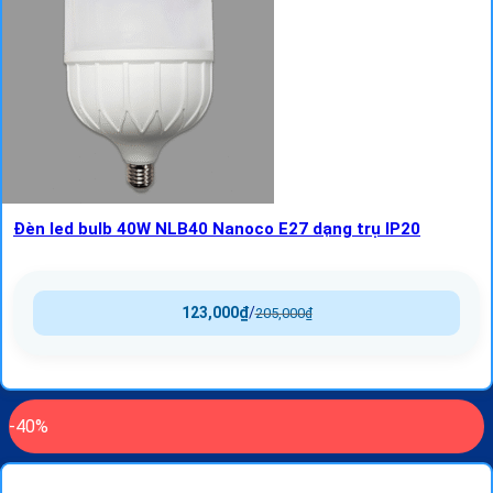
Đèn led bulb 40W NLB40 Nanoco E27 dạng trụ IP20
123,000
₫
/
205,000
₫
-40%