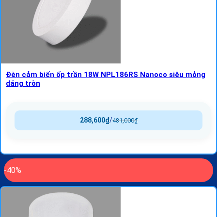
Đèn cảm biến ốp trần 18W NPL186RS Nanoco siêu mỏng
dáng tròn
288,600
₫
/
481,000
₫
-40%