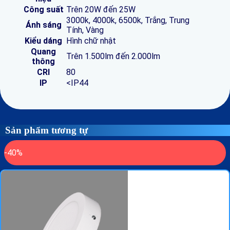
Công suất
Trên 20W đến 25W
3000k, 4000k, 6500k, Trắng, Trung
Ánh sáng
Tính, Vàng
Kiểu dáng
Hình chữ nhật
Quang
Trên 1.500lm đến 2.000lm
thông
CRI
80
IP
<IP44
Sản phẩm tương tự
-40%