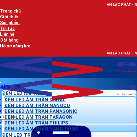
Bỏ
AN LẠC PHÁT - NHÀ PHÂN PHỐI TH
qua
Trang chủ
nội
Giới thiệu
dung
Sản phẩm
Tin tức
Liên hệ
Đặt hàng
Hồ sơ năng lực
AN LẠC PHÁT - NHÀ PHÂN PHỐI TH
ĐÈN LED
ĐÈN LED ÂM TRẦN
ĐÈN LED ÂM TRẦN DUHAL
ĐÈN LED ÂM TRẦN NANOCO
ĐÈN LED ÂM TRẦN PANASONIC
Tìm
ĐÈN LED ÂM TRẦN PARAGON
kiếm:
ĐÈN LED ÂM TRẦN PHILIPS
ĐÈN LED ÂM TRẦN RẠNG ĐÔNG
ĐÈN LED TRÒN