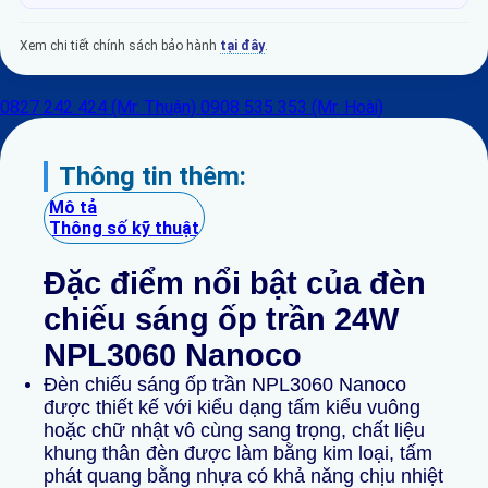
Xem chi tiết chính sách bảo hành
tại đây
.
0827 242 424 (Mr. Thuận)
0908 535 353 (Mr. Hoài)
Thông tin thêm:
Mô tả
Thông số kỹ thuật
Đặc điểm nổi bật của đèn
chiếu sáng ốp trần 24W
NPL3060 Nanoco
Đèn chiếu sáng ốp trần NPL3060 Nanoco
được thiết kế với kiểu dạng tấm kiểu vuông
hoặc chữ nhật vô cùng sang trọng, c
hất liệu
khung thân đèn được làm bằng kim loại, tấm
phát quang bằng nhựa có khả năng chịu nhiệt