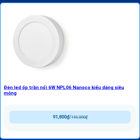
Đèn led ốp trần nổi 6W NPL06 Nanoco kiểu dáng siêu
mỏng
91,800
₫
/
153,000
₫