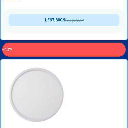
1,597,800
₫
/
2,663,000
₫
-40%