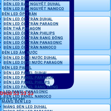
ĐÈN LED BÁN NGUYỆT DUHAL
ĐÈN LED BÁN NGUYỆT NANOCO
ĐÈN LED ỐP TRẦN
ĐÈN LED ỐP TRẦN DUHAL
ĐÈN LED ỐP TRẦN PARAGON
ĐÈN THẢ PARAGON
ĐÈN LED ỐP TRẦN PHILIPS
ĐÈN LED ỐP TRẦN RẠNG ĐÔNG
ĐÈN LED ỐP TRẦN PANASONIC
ĐÈN LED ỐP TRẦN NANOCO
ĐÈN LED ÂM NƯỚC
ĐÈN LED DƯỚI NƯỚC DUHAL
ĐÈN LED DƯỚI NƯỚC PARAGON
ĐÈN LED PANEL
ĐÈN LED PANEL DUHAL
ĐÈN LED PANEL PARAGON
ĐÈN LED PANEL PHILIPS
ĐÈN LED PANEL RẠNG ĐÔNG
LED PANEL PANASONIC
0908 53 53 53
ĐÈN LED PANEL NANOCO
Hỗ trợ tư vấn
MÁNG ĐÈN LED
MÁNG ĐÈN LED DUHAL