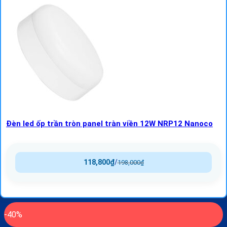
Đèn led ốp trần tròn panel tràn viền 12W NRP12 Nanoco
118,800
₫
/
198,000
₫
-40%