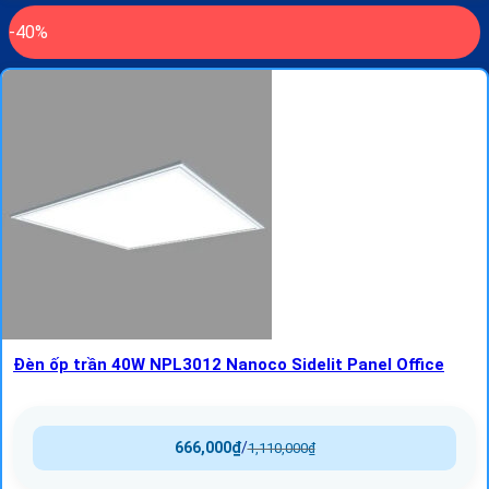
-40%
Đèn ốp trần 40W NPL3012 Nanoco Sidelit Panel Office
666,000
₫
/
1,110,000
₫