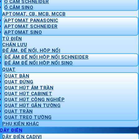
Ổ CẮM SCHNEIDER
Ổ CẮM SINO
APTOMAT, CB, MCB, MCCB
APTOMAT PANASONIC
APTOMAT SCHNEIDER
APTOMAT SINO
TỦ ĐIỆN
CHẤN LƯU
ĐẾ ÂM, ĐẾ NỔI, HỘP NỔI
ĐẾ ÂM ĐẾ NỔI HỘP NỔI SCHNEIDER
ĐẾ ÂM ĐẾ NỔI HỘP NỔI SINO
QUẠT
QUẠT BÀN
QUẠT ĐỨNG
QUẠT HÚT ÂM TRẦN
QUẠT HÚT CABINET
QUẠT HÚT CÔNG NGHIỆP
QUẠT HÚT GẮN TƯỜNG
QUẠT TRẦN
QUẠT TREO TƯỜNG
PHỤ KIỆN KHÁC
DÂY ĐIỆN
DÂY ĐIỆN CADIVI