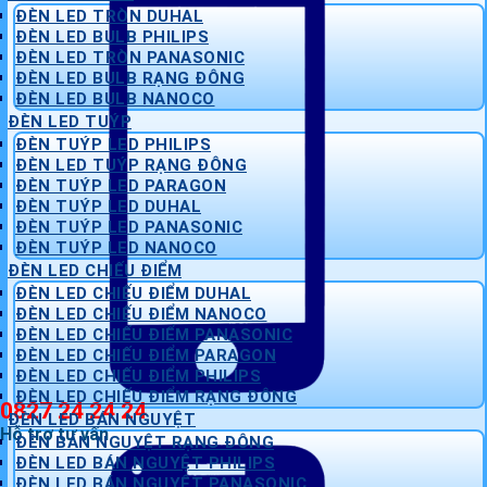
ĐÈN LED TRÒN DUHAL
ĐÈN LED BULB PHILIPS
ĐÈN LED TRÒN PANASONIC
ĐÈN LED BULB RẠNG ĐÔNG
ĐÈN LED BULB NANOCO
ĐÈN LED TUÝP
ĐÈN TUÝP LED PHILIPS
ĐÈN LED TUÝP RẠNG ĐÔNG
ĐÈN TUÝP LED PARAGON
ĐÈN TUÝP LED DUHAL
ĐÈN TUÝP LED PANASONIC
ĐÈN TUÝP LED NANOCO
ĐÈN LED CHIẾU ĐIỂM
ĐÈN LED CHIẾU ĐIỂM DUHAL
ĐÈN LED CHIẾU ĐIỂM NANOCO
ĐÈN LED CHIẾU ĐIỂM PANASONIC
ĐÈN LED CHIẾU ĐIỂM PARAGON
ĐÈN LED CHIẾU ĐIỂM PHILIPS
ĐÈN LED CHIẾU ĐIỂM RẠNG ĐÔNG
0827 24 24 24
ĐÈN LED BÁN NGUYỆT
Hỗ trợ tư vấn
ĐÈN BÁN NGUYỆT RẠNG ĐÔNG
ĐÈN LED BÁN NGUYỆT PHILIPS
ĐÈN LED BÁN NGUYỆT PANASONIC