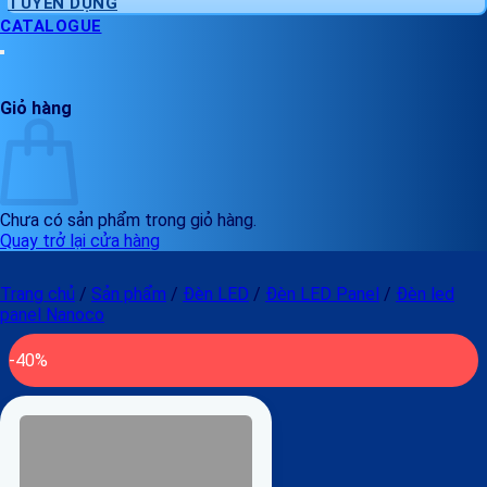
TUYỂN DỤNG
CATALOGUE
Giỏ hàng
Chưa có sản phẩm trong giỏ hàng.
Quay trở lại cửa hàng
Trang chủ
/
Sản phẩm
/
Đèn LED
/
Đèn LED Panel
/
Đèn led
panel Nanoco
-40%