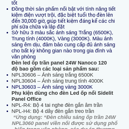
tốt
Đồng thời sản phẩm nổi bật với tính năng tiết
kiệm điện vượt trội, đ
ặc biệt tuổi thọ đèn lên
đến 30,000 giờ, giúp tiết kiệm đáng kể các chi
phí sữa chữa và lắp đặt
Sở hữu 3 màu sắc ánh sáng Trắng (6500K),
Trung tính (4000K), Vàng (3000K). Màu ánh
sáng êm dịu, đảm bảo cung cấp đủ ánh sáng
cho bất kỳ không gian nào trong gia đình và
văn phòng
Đèn led ốp trần panel
24W Nanoco 120
độ
bao gồm các loại sản phẩm sau:
NPL30606 – Ánh sáng trắng 6500K
NPL30604 – Ánh sáng trung tính 4000K
NPL30603 – Ánh sáng vàng 3000K
Phụ kiện dùng cho đèn Led ốp nổi Sidelit
Panel Office
NPL-R4: Bộ 4 tai nghe đèn gắn âm trần
NPL-H4: Bộ 4 dây đèn gắn treo trần
“Ứng dụng:
“Đ
èn chiếu sáng ốp trần 24
W
NPL3060
panel viền nổi
được sử dụng phổ