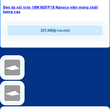
Đèn ốp nổi tròn 18W NSFP18 Nanoco viền mỏng chất
lượng cao
207,600
₫
/
346,000
₫