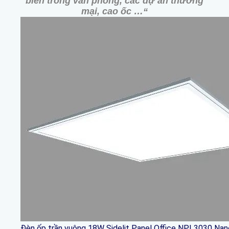
biến trong văn phòng, các dự án thương
mại, cao ốc …
“
Đèn ốp trần vuông 18W Sidelit Panel Office NPL3030 Na