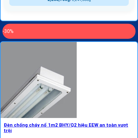
-30%
Đèn chống cháy nổ 1m2 BHY/Q2 hiệu EEW an toàn vượt
trội