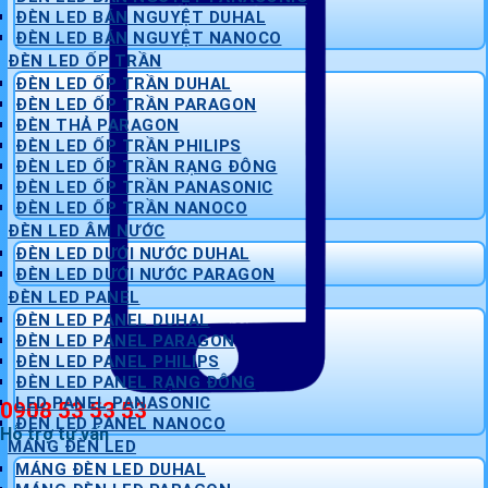
ĐÈN LED BÁN NGUYỆT DUHAL
ĐÈN LED BÁN NGUYỆT NANOCO
ĐÈN LED ỐP TRẦN
ĐÈN LED ỐP TRẦN DUHAL
ĐÈN LED ỐP TRẦN PARAGON
ĐÈN THẢ PARAGON
ĐÈN LED ỐP TRẦN PHILIPS
ĐÈN LED ỐP TRẦN RẠNG ĐÔNG
ĐÈN LED ỐP TRẦN PANASONIC
ĐÈN LED ỐP TRẦN NANOCO
ĐÈN LED ÂM NƯỚC
ĐÈN LED DƯỚI NƯỚC DUHAL
ĐÈN LED DƯỚI NƯỚC PARAGON
ĐÈN LED PANEL
ĐÈN LED PANEL DUHAL
ĐÈN LED PANEL PARAGON
ĐÈN LED PANEL PHILIPS
ĐÈN LED PANEL RẠNG ĐÔNG
LED PANEL PANASONIC
0908 53 53 53
ĐÈN LED PANEL NANOCO
Hỗ trợ tư vấn
MÁNG ĐÈN LED
MÁNG ĐÈN LED DUHAL