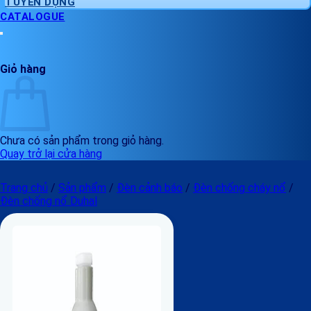
TUYỂN DỤNG
CATALOGUE
Giỏ hàng
Chưa có sản phẩm trong giỏ hàng.
Quay trở lại cửa hàng
Trang chủ
/
Sản phẩm
/
Đèn cảnh báo
/
Đèn chống cháy nổ
/
Đèn chống nổ Duhal