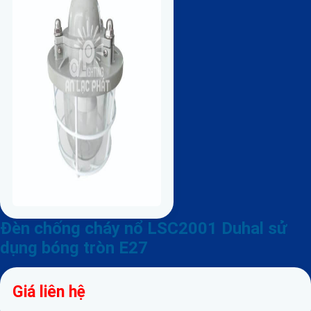
Đèn chống cháy nổ LSC2001 Duhal sử
dụng bóng tròn E27
Giá liên hệ