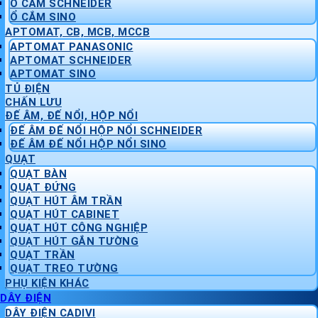
Ổ CẮM SCHNEIDER
Ổ CẮM SINO
APTOMAT, CB, MCB, MCCB
APTOMAT PANASONIC
APTOMAT SCHNEIDER
APTOMAT SINO
TỦ ĐIỆN
CHẤN LƯU
ĐẾ ÂM, ĐẾ NỔI, HỘP NỔI
ĐẾ ÂM ĐẾ NỔI HỘP NỔI SCHNEIDER
ĐẾ ÂM ĐẾ NỔI HỘP NỔI SINO
QUẠT
QUẠT BÀN
QUẠT ĐỨNG
QUẠT HÚT ÂM TRẦN
QUẠT HÚT CABINET
QUẠT HÚT CÔNG NGHIỆP
QUẠT HÚT GẮN TƯỜNG
QUẠT TRẦN
QUẠT TREO TƯỜNG
PHỤ KIỆN KHÁC
DÂY ĐIỆN
DÂY ĐIỆN CADIVI