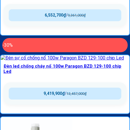
6,552,700
₫
/
9,361,000
₫
-30%
Đèn led chống cháy nổ 100w Paragon BZD 129-100 chip
Led
9,419,900
₫
/
13,457,000
₫