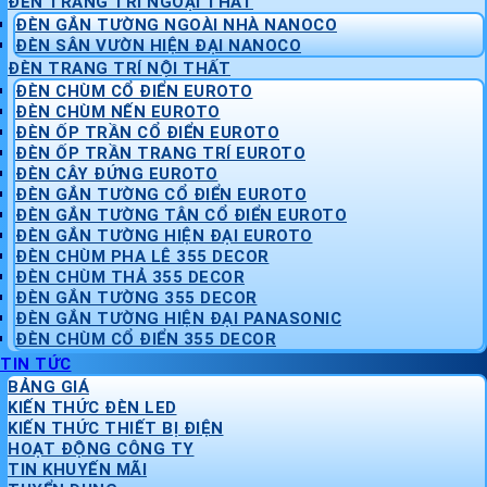
ĐÈN TRANG TRÍ NGOẠI THẤT
ĐÈN GẮN TƯỜNG NGOÀI NHÀ NANOCO
ĐÈN SÂN VƯỜN HIỆN ĐẠI NANOCO
ĐÈN TRANG TRÍ NỘI THẤT
ĐÈN CHÙM CỔ ĐIỂN EUROTO
ĐÈN CHÙM NẾN EUROTO
ĐÈN ỐP TRẦN CỔ ĐIỂN EUROTO
ĐÈN ỐP TRẦN TRANG TRÍ EUROTO
ĐÈN CÂY ĐỨNG EUROTO
ĐÈN GẮN TƯỜNG CỔ ĐIỂN EUROTO
ĐÈN GẮN TƯỜNG TÂN CỔ ĐIỂN EUROTO
ĐÈN GẮN TƯỜNG HIỆN ĐẠI EUROTO
ĐÈN CHÙM PHA LÊ 355 DECOR
ĐÈN CHÙM THẢ 355 DECOR
ĐÈN GẮN TƯỜNG 355 DECOR
ĐÈN GẮN TƯỜNG HIỆN ĐẠI PANASONIC
ĐÈN CHÙM CỔ ĐIỂN 355 DECOR
TIN TỨC
BẢNG GIÁ
KIẾN THỨC ĐÈN LED
KIẾN THỨC THIẾT BỊ ĐIỆN
HOẠT ĐỘNG CÔNG TY
TIN KHUYẾN MÃI