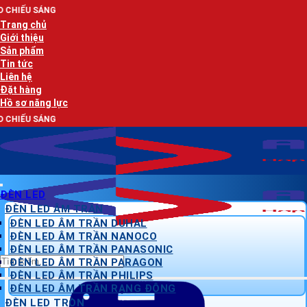
Bỏ
AN 
qua
Trang chủ
nội
Giới thiệu
dung
Sản phẩm
Tin tức
Liên hệ
Đặt hàng
Hồ sơ năng lực
AN 
ĐÈN LED
ĐÈN LED ÂM TRẦN
ĐÈN LED ÂM TRẦN DUHAL
ĐÈN LED ÂM TRẦN NANOCO
ĐÈN LED ÂM TRẦN PANASONIC
Tìm
ĐÈN LED ÂM TRẦN PARAGON
kiếm:
ĐÈN LED ÂM TRẦN PHILIPS
ĐÈN LED ÂM TRẦN RẠNG ĐÔNG
ĐÈN LED TRÒN