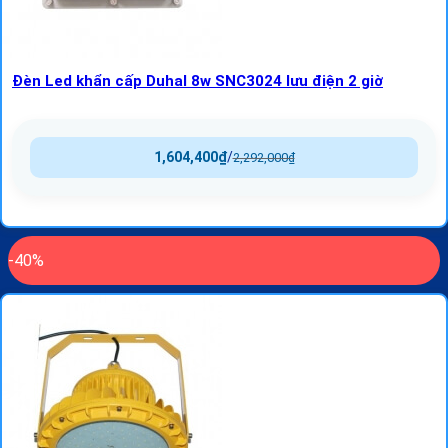
Đèn Led khẩn cấp Duhal 8w SNC3024 lưu điện 2 giờ
1,604,400
₫
/
2,292,000
₫
-40%