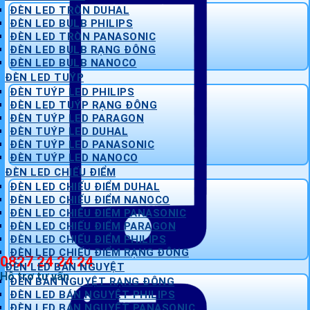
ĐÈN LED TRÒN DUHAL
ĐÈN LED BULB PHILIPS
ĐÈN LED TRÒN PANASONIC
ĐÈN LED BULB RẠNG ĐÔNG
ĐÈN LED BULB NANOCO
ĐÈN LED TUÝP
ĐÈN TUÝP LED PHILIPS
ĐÈN LED TUÝP RẠNG ĐÔNG
ĐÈN TUÝP LED PARAGON
ĐÈN TUÝP LED DUHAL
ĐÈN TUÝP LED PANASONIC
ĐÈN TUÝP LED NANOCO
ĐÈN LED CHIẾU ĐIỂM
ĐÈN LED CHIẾU ĐIỂM DUHAL
ĐÈN LED CHIẾU ĐIỂM NANOCO
ĐÈN LED CHIẾU ĐIỂM PANASONIC
ĐÈN LED CHIẾU ĐIỂM PARAGON
ĐÈN LED CHIẾU ĐIỂM PHILIPS
ĐÈN LED CHIẾU ĐIỂM RẠNG ĐÔNG
0827 24 24 24
ĐÈN LED BÁN NGUYỆT
Hỗ trợ tư vấn
ĐÈN BÁN NGUYỆT RẠNG ĐÔNG
ĐÈN LED BÁN NGUYỆT PHILIPS
ĐÈN LED BÁN NGUYỆT PANASONIC