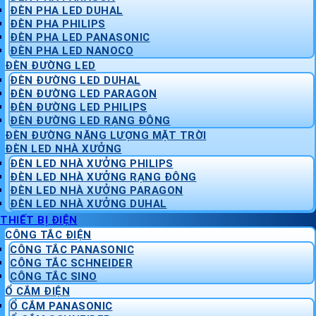
ĐÈN PHA LED DUHAL
ĐÈN PHA PHILIPS
ĐÈN PHA LED PANASONIC
ĐÈN PHA LED NANOCO
ĐÈN ĐƯỜNG LED
ĐÈN ĐƯỜNG LED DUHAL
ĐÈN ĐƯỜNG LED PARAGON
ĐÈN ĐƯỜNG LED PHILIPS
ĐÈN ĐƯỜNG LED RẠNG ĐÔNG
ĐÈN ĐƯỜNG NĂNG LƯỢNG MẶT TRỜI
ĐÈN LED NHÀ XƯỞNG
ĐÈN LED NHÀ XƯỞNG PHILIPS
ĐÈN LED NHÀ XƯỞNG RẠNG ĐÔNG
ĐÈN LED NHÀ XƯỞNG PARAGON
ĐÈN LED NHÀ XƯỞNG DUHAL
THIẾT BỊ ĐIỆN
CÔNG TẮC ĐIỆN
CÔNG TẮC PANASONIC
CÔNG TẮC SCHNEIDER
CÔNG TẮC SINO
Ổ CẮM ĐIỆN
Ổ CẮM PANASONIC