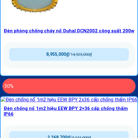
Đèn phòng chống cháy nổ Duhal DCN2002 công suất 200w
8,955,000
₫
/
14,925,000
₫
-30%
Đèn chống nổ 1m2 hiệu EEW BPY 2×36 cấp chống thấm
IP66
2,268,700
₫
/
3,241,000
₫