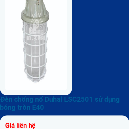
Đèn chống nổ Duhal LSC2501 sử dụng
bóng tròn E40
Giá liên hệ