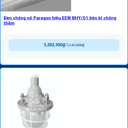
Đèn chống nổ Paragon hiệu EEW BHY/Q1 bền bỉ chống
thắm
5,002,900
₫
/
7,147,000
₫