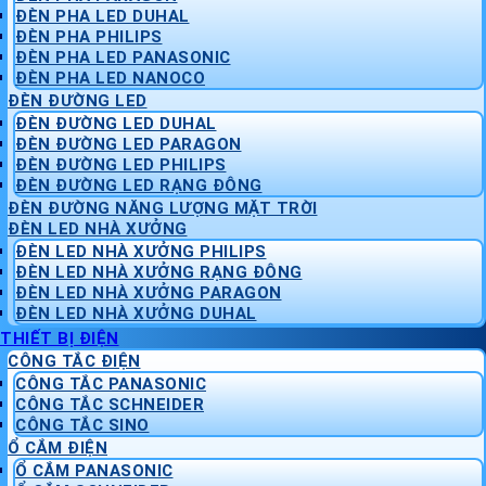
ĐÈN PHA LED DUHAL
ĐÈN PHA PHILIPS
ĐÈN PHA LED PANASONIC
ĐÈN PHA LED NANOCO
ĐÈN ĐƯỜNG LED
ĐÈN ĐƯỜNG LED DUHAL
ĐÈN ĐƯỜNG LED PARAGON
ĐÈN ĐƯỜNG LED PHILIPS
ĐÈN ĐƯỜNG LED RẠNG ĐÔNG
ĐÈN ĐƯỜNG NĂNG LƯỢNG MẶT TRỜI
ĐÈN LED NHÀ XƯỞNG
ĐÈN LED NHÀ XƯỞNG PHILIPS
ĐÈN LED NHÀ XƯỞNG RẠNG ĐÔNG
ĐÈN LED NHÀ XƯỞNG PARAGON
ĐÈN LED NHÀ XƯỞNG DUHAL
THIẾT BỊ ĐIỆN
CÔNG TẮC ĐIỆN
CÔNG TẮC PANASONIC
CÔNG TẮC SCHNEIDER
CÔNG TẮC SINO
Ổ CẮM ĐIỆN
Ổ CẮM PANASONIC