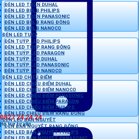
ĐÈN LED TRÒN DUHAL
ĐÈN LED BULB PHILIPS
ĐÈN LED TRÒN PANASONIC
ĐÈN LED BULB RẠNG ĐÔNG
ĐÈN LED BULB NANOCO
ĐÈN LED TUÝP
ĐÈN TUÝP LED PHILIPS
ĐÈN LED TUÝP RẠNG ĐÔNG
ĐÈN TUÝP LED PARAGON
ĐÈN TUÝP LED DUHAL
ĐÈN TUÝP LED PANASONIC
ĐÈN TUÝP LED NANOCO
ĐÈN LED CHIẾU ĐIỂM
ĐÈN LED CHIẾU ĐIỂM DUHAL
ĐÈN LED CHIẾU ĐIỂM NANOCO
ĐÈN LED CHIẾU ĐIỂM PANASONIC
ĐÈN LED CHIẾU ĐIỂM PARAGON
ĐÈN LED CHIẾU ĐIỂM PHILIPS
ĐÈN LED CHIẾU ĐIỂM RẠNG ĐÔNG
0827 24 24 24
ĐÈN LED BÁN NGUYỆT
Hỗ trợ tư vấn
ĐÈN BÁN NGUYỆT RẠNG ĐÔNG
ĐÈN LED BÁN NGUYỆT PHILIPS
ĐÈN LED BÁN NGUYỆT PANASONIC