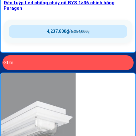
Đèn tuýp Led chống cháy nổ BYS 1×36 chính hãng
Paragon
4,237,800
₫
/
6,054,000
₫
-30%