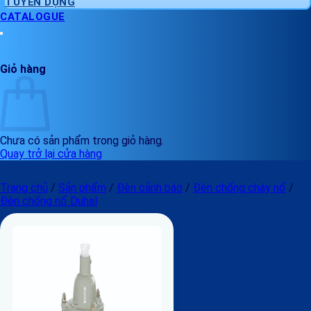
TUYỂN DỤNG
CATALOGUE
Giỏ hàng
Chưa có sản phẩm trong giỏ hàng.
Quay trở lại cửa hàng
Trang chủ
/
Sản phẩm
/
Đèn cảnh báo
/
Đèn chống cháy nổ
/
Đèn chống nổ Duhal