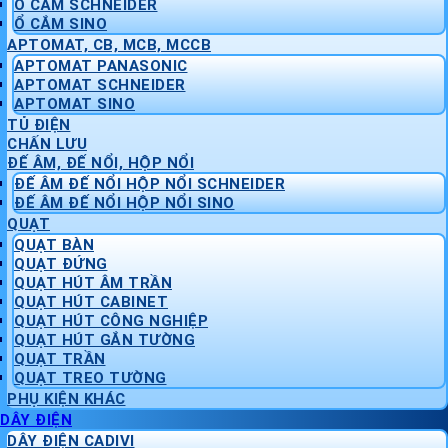
Ổ CẮM SCHNEIDER
Ổ CẮM SINO
APTOMAT, CB, MCB, MCCB
APTOMAT PANASONIC
APTOMAT SCHNEIDER
APTOMAT SINO
TỦ ĐIỆN
CHẤN LƯU
ĐẾ ÂM, ĐẾ NỔI, HỘP NỔI
ĐẾ ÂM ĐẾ NỔI HỘP NỔI SCHNEIDER
ĐẾ ÂM ĐẾ NỔI HỘP NỔI SINO
QUẠT
QUẠT BÀN
QUẠT ĐỨNG
QUẠT HÚT ÂM TRẦN
QUẠT HÚT CABINET
QUẠT HÚT CÔNG NGHIỆP
QUẠT HÚT GẮN TƯỜNG
QUẠT TRẦN
QUẠT TREO TƯỜNG
PHỤ KIỆN KHÁC
DÂY ĐIỆN
DÂY ĐIỆN CADIVI