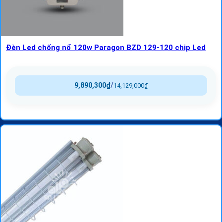
Đèn Led chống nổ 120w Paragon BZD 129-120 chip Led
9,890,300
₫
/
14,129,000
₫