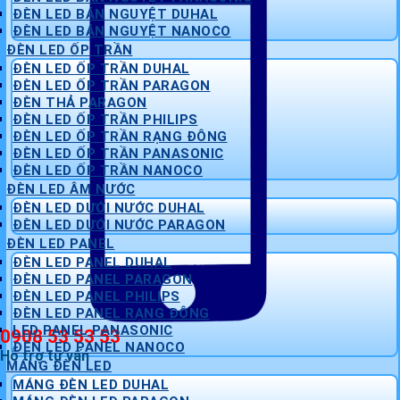
ĐÈN LED BÁN NGUYỆT DUHAL
ĐÈN LED BÁN NGUYỆT NANOCO
ĐÈN LED ỐP TRẦN
ĐÈN LED ỐP TRẦN DUHAL
ĐÈN LED ỐP TRẦN PARAGON
ĐÈN THẢ PARAGON
ĐÈN LED ỐP TRẦN PHILIPS
ĐÈN LED ỐP TRẦN RẠNG ĐÔNG
ĐÈN LED ỐP TRẦN PANASONIC
ĐÈN LED ỐP TRẦN NANOCO
ĐÈN LED ÂM NƯỚC
ĐÈN LED DƯỚI NƯỚC DUHAL
ĐÈN LED DƯỚI NƯỚC PARAGON
ĐÈN LED PANEL
ĐÈN LED PANEL DUHAL
ĐÈN LED PANEL PARAGON
ĐÈN LED PANEL PHILIPS
ĐÈN LED PANEL RẠNG ĐÔNG
LED PANEL PANASONIC
0908 53 53 53
ĐÈN LED PANEL NANOCO
Hỗ trợ tư vấn
MÁNG ĐÈN LED
MÁNG ĐÈN LED DUHAL