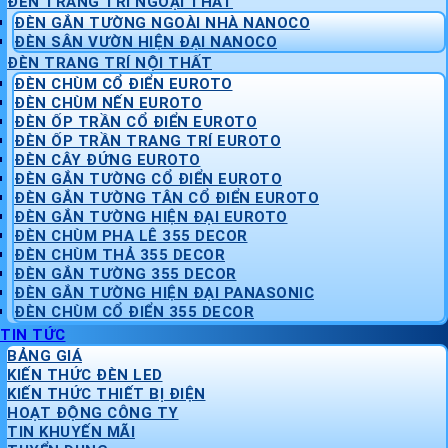
ĐÈN TRANG TRÍ NGOẠI THẤT
ĐÈN GẮN TƯỜNG NGOÀI NHÀ NANOCO
ĐÈN SÂN VƯỜN HIỆN ĐẠI NANOCO
ĐÈN TRANG TRÍ NỘI THẤT
ĐÈN CHÙM CỔ ĐIỂN EUROTO
ĐÈN CHÙM NẾN EUROTO
ĐÈN ỐP TRẦN CỔ ĐIỂN EUROTO
ĐÈN ỐP TRẦN TRANG TRÍ EUROTO
ĐÈN CÂY ĐỨNG EUROTO
ĐÈN GẮN TƯỜNG CỔ ĐIỂN EUROTO
ĐÈN GẮN TƯỜNG TÂN CỔ ĐIỂN EUROTO
ĐÈN GẮN TƯỜNG HIỆN ĐẠI EUROTO
ĐÈN CHÙM PHA LÊ 355 DECOR
ĐÈN CHÙM THẢ 355 DECOR
ĐÈN GẮN TƯỜNG 355 DECOR
ĐÈN GẮN TƯỜNG HIỆN ĐẠI PANASONIC
ĐÈN CHÙM CỔ ĐIỂN 355 DECOR
TIN TỨC
BẢNG GIÁ
KIẾN THỨC ĐÈN LED
KIẾN THỨC THIẾT BỊ ĐIỆN
HOẠT ĐỘNG CÔNG TY
TIN KHUYẾN MÃI