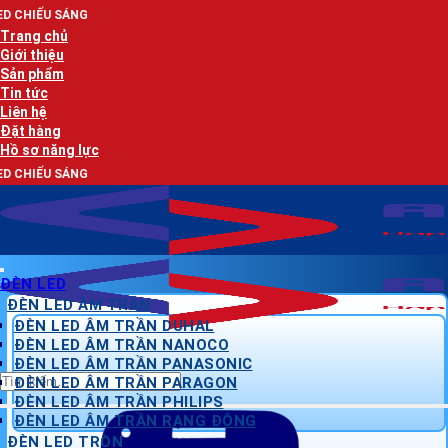
Bỏ
A
qua
Trang chủ
nội
Giới thiệu
dung
Sản phẩm
Tin tức
Liên hệ
Đặt hàng
Hồ sơ năng lực
A
ĐÈN LED
ĐÈN LED ÂM TRẦN
ĐÈN LED ÂM TRẦN DUHAL
ĐÈN LED ÂM TRẦN NANOCO
ĐÈN LED ÂM TRẦN PANASONIC
Tìm
ĐÈN LED ÂM TRẦN PARAGON
kiếm:
ĐÈN LED ÂM TRẦN PHILIPS
ĐÈN LED ÂM TRẦN RẠNG ĐÔNG
ĐÈN LED TRÒN