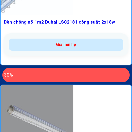
Đèn chống nổ 1m2 Duhal LSC2181 công suất 2x18w
Giá liên hệ
-30%