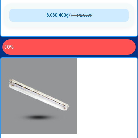
8,030,400
₫
/
11,472,000
₫
-30%