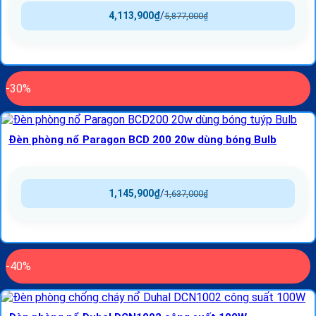
4,113,900
₫
/
5,877,000
₫
-30%
Đèn phòng nổ Paragon BCD 200 20w dùng bóng Bulb
1,145,900
₫
/
1,637,000
₫
-40%