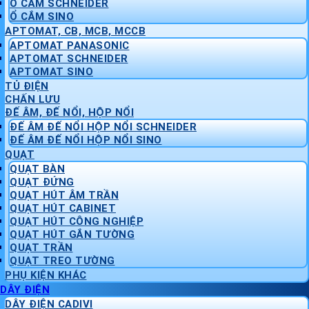
Ổ CẮM SCHNEIDER
Ổ CẮM SINO
APTOMAT, CB, MCB, MCCB
APTOMAT PANASONIC
APTOMAT SCHNEIDER
APTOMAT SINO
TỦ ĐIỆN
CHẤN LƯU
ĐẾ ÂM, ĐẾ NỔI, HỘP NỔI
ĐẾ ÂM ĐẾ NỔI HỘP NỔI SCHNEIDER
ĐẾ ÂM ĐẾ NỔI HỘP NỔI SINO
QUẠT
QUẠT BÀN
QUẠT ĐỨNG
QUẠT HÚT ÂM TRẦN
QUẠT HÚT CABINET
QUẠT HÚT CÔNG NGHIỆP
QUẠT HÚT GẮN TƯỜNG
QUẠT TRẦN
QUẠT TREO TƯỜNG
PHỤ KIỆN KHÁC
DÂY ĐIỆN
DÂY ĐIỆN CADIVI