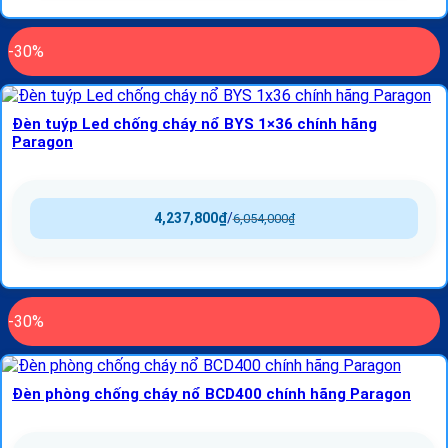
-30%
Đèn tuýp Led chống cháy nổ BYS 1×36 chính hãng
Paragon
4,237,800
₫
/
6,054,000
₫
-30%
Đèn phòng chống cháy nổ BCD400 chính hãng Paragon