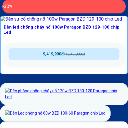
-30%
Đèn led chống cháy nổ 100w Paragon BZD 129-100 chip
Led
9,419,900
₫
/
13,457,000
₫