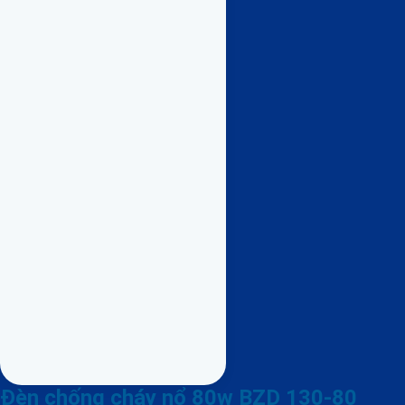
Đèn chống cháy nổ 80w BZD 130-80