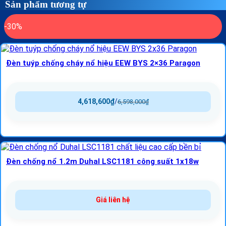
Sản phẩm tương tự
-30%
Đèn tuýp chống cháy nổ hiệu EEW BYS 2×36 Paragon
4,618,600
₫
/
6,598,000
₫
Đèn chống nổ 1.2m Duhal LSC1181 công suất 1x18w
Giá liên hệ