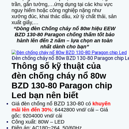
trần, gắn tường,…ứng dụng tại các khu vực
nguy hiểm hoặc công nghiệp nặng như
xưởng đúc, khai thác dầu, xử lý chất thải, sản
xuất giấy,…
“Dòng đèn Chống cháy nổ 80w hiệu EEW
BZD 130-80 Paragon chống thấm tốt bảo
hành lên đến 2 năm – lựa chọn an toàn
nhất dành cho bạn”
Đèn chống cháy nổ 80w BZD 130-80 Paragon chip L
Thông số kỹ thuật của
đèn chống cháy nổ 80w
BZD 130-80 Paragon chip
Led bạn nên biết
BZD 130-80
Giá đèn chống nổ
có
khuyến
mãi lên đến 30%
: 6442800 vnd/ cái – Giá
gốc: 9204000 vnd/ cái
Công xuất: 80W – LED
Điện áp: AC180~264, 50/60Hz