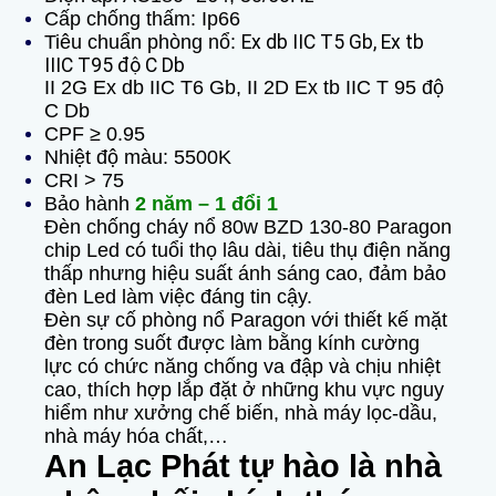
Cấp chống thấm: Ip66
Tiêu chuẩn phòng nổ:
Ex db IIC T5 Gb, Ex tb
IIIC T95 độ C Db
II 2G Ex db IIC T6 Gb, II 2D Ex tb IIC T 95 độ
C Db
CPF ≥ 0.95
Nhiệt độ màu: 5500K
CRI > 75
Bảo hành
2 năm – 1 đổi 1
Đèn chống cháy nổ 80w BZD 130-80 Paragon
chip Led có tuổi thọ lâu dài, tiêu thụ điện năng
thấp nhưng hiệu suất ánh sáng cao, đảm bảo
đèn Led làm việc đáng tin cậy.
Đèn sự cố phòng nổ Paragon với thiết kế mặt
đèn trong suốt được làm bằng kính cường
lực có chức năng chống va đập và chịu nhiệt
cao, thích hợp lắp đặt ở những khu vực nguy
hiểm như xưởng chế biến, nhà máy lọc-dầu,
nhà máy hóa chất,…
An Lạc Phát tự hào là nhà