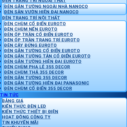
ĐÈN TRANG TRÍ NGOẠI THẤT
ĐÈN GẮN TƯỜNG NGOÀI NHÀ NANOCO
ĐÈN SÂN VƯỜN HIỆN ĐẠI NANOCO
ĐÈN TRANG TRÍ NỘI THẤT
ĐÈN CHÙM CỔ ĐIỂN EUROTO
ĐÈN CHÙM NẾN EUROTO
ĐÈN ỐP TRẦN CỔ ĐIỂN EUROTO
ĐÈN ỐP TRẦN TRANG TRÍ EUROTO
ĐÈN CÂY ĐỨNG EUROTO
ĐÈN GẮN TƯỜNG CỔ ĐIỂN EUROTO
ĐÈN GẮN TƯỜNG TÂN CỔ ĐIỂN EUROTO
ĐÈN GẮN TƯỜNG HIỆN ĐẠI EUROTO
ĐÈN CHÙM PHA LÊ 355 DECOR
ĐÈN CHÙM THẢ 355 DECOR
ĐÈN GẮN TƯỜNG 355 DECOR
ĐÈN GẮN TƯỜNG HIỆN ĐẠI PANASONIC
ĐÈN CHÙM CỔ ĐIỂN 355 DECOR
TIN TỨC
BẢNG GIÁ
KIẾN THỨC ĐÈN LED
KIẾN THỨC THIẾT BỊ ĐIỆN
HOẠT ĐỘNG CÔNG TY
TIN KHUYẾN MÃI