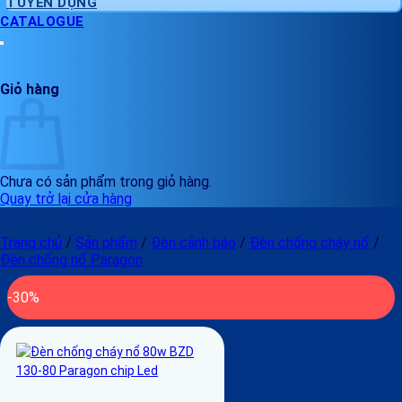
TUYỂN DỤNG
CATALOGUE
Giỏ hàng
Chưa có sản phẩm trong giỏ hàng.
Quay trở lại cửa hàng
Trang chủ
/
Sản phẩm
/
Đèn cảnh báo
/
Đèn chống cháy nổ
/
Đèn chống nổ Paragon
-30%