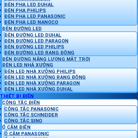
ĐÈN PHA LED DUHAL
ĐÈN PHA PHILIPS
ĐÈN PHA LED PANASONIC
ĐÈN PHA LED NANOCO
ĐÈN ĐƯỜNG LED
ĐÈN ĐƯỜNG LED DUHAL
ĐÈN ĐƯỜNG LED PARAGON
ĐÈN ĐƯỜNG LED PHILIPS
ĐÈN ĐƯỜNG LED RẠNG ĐÔNG
ĐÈN ĐƯỜNG NĂNG LƯỢNG MẶT TRỜI
ĐÈN LED NHÀ XƯỞNG
ĐÈN LED NHÀ XƯỞNG PHILIPS
ĐÈN LED NHÀ XƯỞNG RẠNG ĐÔNG
ĐÈN LED NHÀ XƯỞNG PARAGON
ĐÈN LED NHÀ XƯỞNG DUHAL
THIẾT BỊ ĐIỆN
CÔNG TẮC ĐIỆN
CÔNG TẮC PANASONIC
CÔNG TẮC SCHNEIDER
CÔNG TẮC SINO
Ổ CẮM ĐIỆN
Ổ CẮM PANASONIC