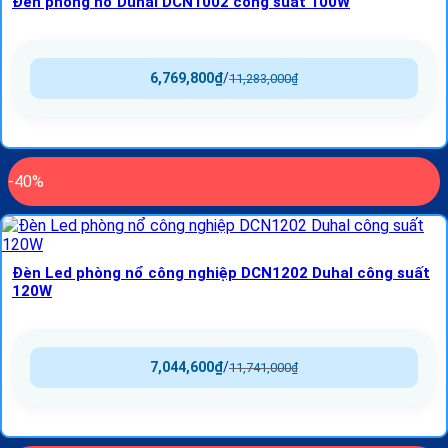
Đèn phòng nổ Duhal DCN1002 công suất 100W
6,769,800
₫
/
11,283,000
₫
-40%
Đèn Led phòng nổ công nghiệp DCN1202 Duhal công suất
120W
7,044,600
₫
/
11,741,000
₫