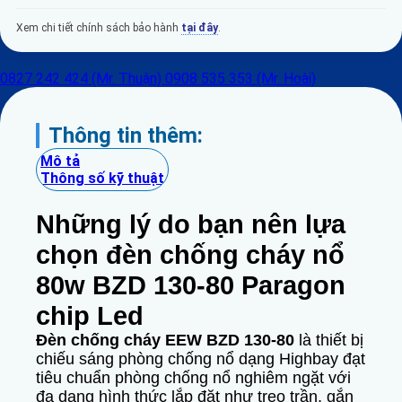
Xem chi tiết chính sách bảo hành
tại đây
.
0827 242 424 (Mr. Thuận)
0908 535 353 (Mr. Hoài)
Thông tin thêm:
Mô tả
Thông số kỹ thuật
Những lý do bạn nên lựa
chọn đèn chống cháy nổ
80w BZD 130-80 Paragon
chip Led
Đèn chống cháy EEW BZD 130-80
là thiết bị
chiếu sáng phòng chống nổ dạng Highbay đạt
tiêu chuẩn phòng chống nổ nghiêm ngặt với
đa dạng hình thức lắp đặt như treo trần, gắn