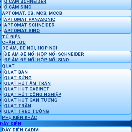
Ổ CẮM SCHNEIDER
Ổ CẮM SINO
APTOMAT, CB, MCB, MCCB
APTOMAT PANASONIC
APTOMAT SCHNEIDER
APTOMAT SINO
TỦ ĐIỆN
CHẤN LƯU
ĐẾ ÂM, ĐẾ NỔI, HỘP NỔI
ĐẾ ÂM ĐẾ NỔI HỘP NỔI SCHNEIDER
ĐẾ ÂM ĐẾ NỔI HỘP NỔI SINO
QUẠT
QUẠT BÀN
QUẠT ĐỨNG
QUẠT HÚT ÂM TRẦN
QUẠT HÚT CABINET
QUẠT HÚT CÔNG NGHIỆP
QUẠT HÚT GẮN TƯỜNG
QUẠT TRẦN
QUẠT TREO TƯỜNG
PHỤ KIỆN KHÁC
DÂY ĐIỆN
DÂY ĐIỆN CADIVI