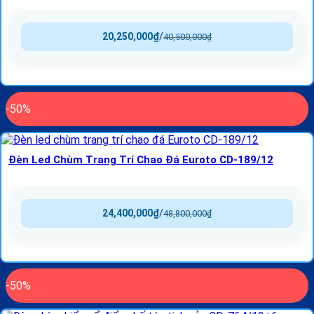
20,250,000
₫
/
40,500,000
₫
-50%
Đèn Led Chùm Trang Trí Chao Đá Euroto CD-189/12
24,400,000
₫
/
48,800,000
₫
-50%