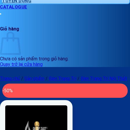
TUYỂN DỤNG
CATALOGUE
Giỏ hàng
Chưa có sản phẩm trong giỏ hàng.
Quay trở lại cửa hàng
Trang chủ
/
Sản phẩm
/
Đèn Trang Trí
/
Đèn Trang Trí Nội Thất
-50%