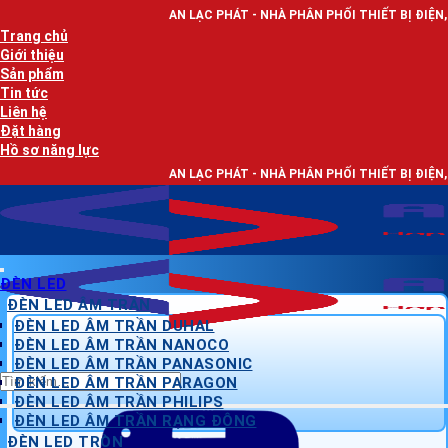
Bỏ
AN LẠC PHÁT - NHÀ PHÂN PHỐI THIẾT BỊ ĐIỆN, DÂY ĐIỆN VÀ ĐÈ
qua
Trang chủ
nội
Giới thiệu
dung
Sản phẩm
Tin tức
Liên hệ
Đặt hàng
Hồ sơ năng lực
AN LẠC PHÁT - NHÀ PHÂN PHỐI THIẾT BỊ ĐIỆN, DÂY ĐIỆN VÀ ĐÈ
ĐÈN LED
ĐÈN LED ÂM TRẦN
ĐÈN LED ÂM TRẦN DUHAL
ĐÈN LED ÂM TRẦN NANOCO
ĐÈN LED ÂM TRẦN PANASONIC
Tìm
ĐÈN LED ÂM TRẦN PARAGON
kiếm:
ĐÈN LED ÂM TRẦN PHILIPS
ĐÈN LED ÂM TRẦN RẠNG ĐÔNG
ĐÈN LED TRÒN