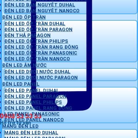
ĐÈN LED BÁN NGUYỆT DUHAL
ĐÈN LED BÁN NGUYỆT NANOCO
ĐÈN LED ỐP TRẦN
ĐÈN LED ỐP TRẦN DUHAL
ĐÈN LED ỐP TRẦN PARAGON
ĐÈN THẢ PARAGON
ĐÈN LED ỐP TRẦN PHILIPS
ĐÈN LED ỐP TRẦN RẠNG ĐÔNG
ĐÈN LED ỐP TRẦN PANASONIC
ĐÈN LED ỐP TRẦN NANOCO
ĐÈN LED ÂM NƯỚC
ĐÈN LED DƯỚI NƯỚC DUHAL
ĐÈN LED DƯỚI NƯỚC PARAGON
ĐÈN LED PANEL
ĐÈN LED PANEL DUHAL
ĐÈN LED PANEL PARAGON
ĐÈN LED PANEL PHILIPS
ĐÈN LED PANEL RẠNG ĐÔNG
LED PANEL PANASONIC
0908 53 53 53
ĐÈN LED PANEL NANOCO
Hỗ trợ tư vấn
MÁNG ĐÈN LED
MÁNG ĐÈN LED DUHAL