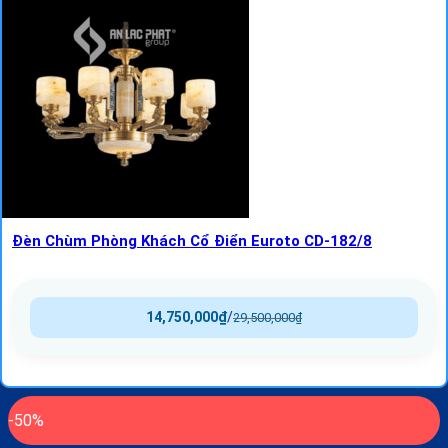
Đèn Chùm Phòng Khách Cổ Điển Euroto CD-182/8
14,750,000
₫
/
29,500,000
₫
-50%