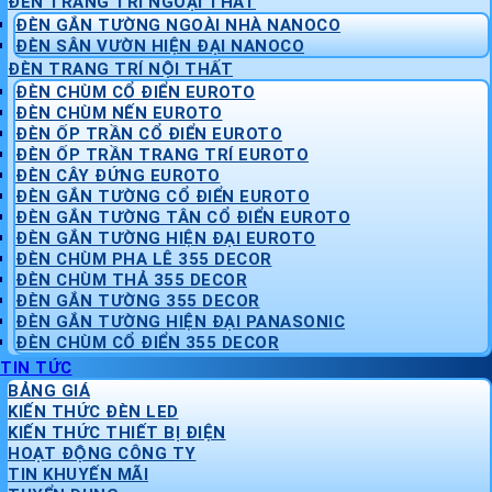
ĐÈN TRANG TRÍ NGOẠI THẤT
ĐÈN GẮN TƯỜNG NGOÀI NHÀ NANOCO
ĐÈN SÂN VƯỜN HIỆN ĐẠI NANOCO
ĐÈN TRANG TRÍ NỘI THẤT
ĐÈN CHÙM CỔ ĐIỂN EUROTO
ĐÈN CHÙM NẾN EUROTO
ĐÈN ỐP TRẦN CỔ ĐIỂN EUROTO
ĐÈN ỐP TRẦN TRANG TRÍ EUROTO
ĐÈN CÂY ĐỨNG EUROTO
ĐÈN GẮN TƯỜNG CỔ ĐIỂN EUROTO
ĐÈN GẮN TƯỜNG TÂN CỔ ĐIỂN EUROTO
ĐÈN GẮN TƯỜNG HIỆN ĐẠI EUROTO
ĐÈN CHÙM PHA LÊ 355 DECOR
ĐÈN CHÙM THẢ 355 DECOR
ĐÈN GẮN TƯỜNG 355 DECOR
ĐÈN GẮN TƯỜNG HIỆN ĐẠI PANASONIC
ĐÈN CHÙM CỔ ĐIỂN 355 DECOR
TIN TỨC
BẢNG GIÁ
KIẾN THỨC ĐÈN LED
KIẾN THỨC THIẾT BỊ ĐIỆN
HOẠT ĐỘNG CÔNG TY
TIN KHUYẾN MÃI