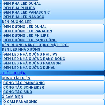
ĐÈN PHA LED DUHAL
ĐÈN PHA PHILIPS
ĐÈN PHA LED PANASONIC
ĐÈN PHA LED NANOCO
ĐÈN ĐƯỜNG LED
ĐÈN ĐƯỜNG LED DUHAL
ĐÈN ĐƯỜNG LED PARAGON
ĐÈN ĐƯỜNG LED PHILIPS
ĐÈN ĐƯỜNG LED RẠNG ĐÔNG
ĐÈN ĐƯỜNG NĂNG LƯỢNG MẶT TRỜI
ĐÈN LED NHÀ XƯỞNG
ĐÈN LED NHÀ XƯỞNG PHILIPS
ĐÈN LED NHÀ XƯỞNG RẠNG ĐÔNG
ĐÈN LED NHÀ XƯỞNG PARAGON
ĐÈN LED NHÀ XƯỞNG DUHAL
THIẾT BỊ ĐIỆN
CÔNG TẮC ĐIỆN
CÔNG TẮC PANASONIC
CÔNG TẮC SCHNEIDER
CÔNG TẮC SINO
Ổ CẮM ĐIỆN
Ổ CẮM PANASONIC