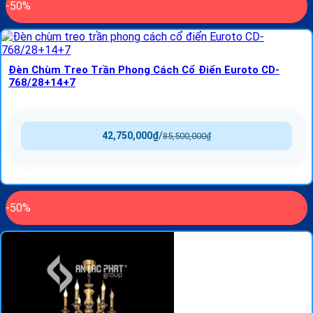
-50%
Đèn Chùm Treo Trần Phong Cách Cổ Điển Euroto CD-
768/28+14+7
42,750,000
₫
/
85,500,000
₫
-50%