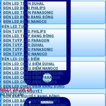
ĐÈN LED TRÒN DUHAL
ĐÈN LED BULB PHILIPS
ĐÈN LED TRÒN PANASONIC
ĐÈN LED BULB RẠNG ĐÔNG
ĐÈN LED BULB NANOCO
ĐÈN LED TUÝP
ĐÈN TUÝP LED PHILIPS
ĐÈN LED TUÝP RẠNG ĐÔNG
ĐÈN TUÝP LED PARAGON
ĐÈN TUÝP LED DUHAL
ĐÈN TUÝP LED PANASONIC
ĐÈN TUÝP LED NANOCO
ĐÈN LED CHIẾU ĐIỂM
ĐÈN LED CHIẾU ĐIỂM DUHAL
ĐÈN LED CHIẾU ĐIỂM NANOCO
ĐÈN LED CHIẾU ĐIỂM PANASONIC
ĐÈN LED CHIẾU ĐIỂM PARAGON
ĐÈN LED CHIẾU ĐIỂM PHILIPS
ĐÈN LED CHIẾU ĐIỂM RẠNG ĐÔNG
0827 24 24 24
ĐÈN LED BÁN NGUYỆT
Hỗ trợ tư vấn
ĐÈN BÁN NGUYỆT RẠNG ĐÔNG
ĐÈN LED BÁN NGUYỆT PHILIPS
ĐÈN LED BÁN NGUYỆT PANASONIC