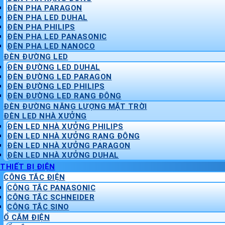
ĐÈN PHA PARAGON
ĐÈN PHA LED DUHAL
ĐÈN PHA PHILIPS
ĐÈN PHA LED PANASONIC
ĐÈN PHA LED NANOCO
ĐÈN ĐƯỜNG LED
ĐÈN ĐƯỜNG LED DUHAL
ĐÈN ĐƯỜNG LED PARAGON
ĐÈN ĐƯỜNG LED PHILIPS
ĐÈN ĐƯỜNG LED RẠNG ĐÔNG
ĐÈN ĐƯỜNG NĂNG LƯỢNG MẶT TRỜI
ĐÈN LED NHÀ XƯỞNG
ĐÈN LED NHÀ XƯỞNG PHILIPS
ĐÈN LED NHÀ XƯỞNG RẠNG ĐÔNG
ĐÈN LED NHÀ XƯỞNG PARAGON
ĐÈN LED NHÀ XƯỞNG DUHAL
THIẾT BỊ ĐIỆN
CÔNG TẮC ĐIỆN
CÔNG TẮC PANASONIC
CÔNG TẮC SCHNEIDER
CÔNG TẮC SINO
Ổ CẮM ĐIỆN