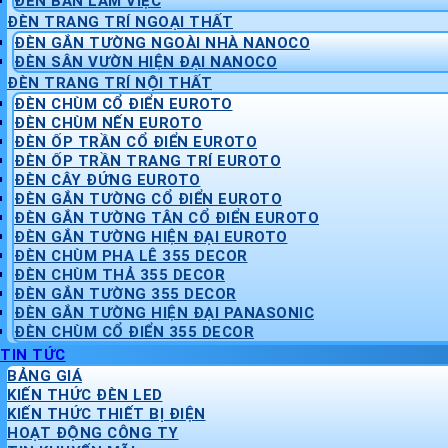
ĐÈN BÀN LÀM VIỆC
ĐÈN TRANG TRÍ NGOẠI THẤT
ĐÈN GẮN TƯỜNG NGOÀI NHÀ NANOCO
ĐÈN SÂN VƯỜN HIỆN ĐẠI NANOCO
ĐÈN TRANG TRÍ NỘI THẤT
ĐÈN CHÙM CỔ ĐIỂN EUROTO
ĐÈN CHÙM NẾN EUROTO
ĐÈN ỐP TRẦN CỔ ĐIỂN EUROTO
ĐÈN ỐP TRẦN TRANG TRÍ EUROTO
ĐÈN CÂY ĐỨNG EUROTO
ĐÈN GẮN TƯỜNG CỔ ĐIỂN EUROTO
ĐÈN GẮN TƯỜNG TÂN CỔ ĐIỂN EUROTO
ĐÈN GẮN TƯỜNG HIỆN ĐẠI EUROTO
ĐÈN CHÙM PHA LÊ 355 DECOR
ĐÈN CHÙM THẢ 355 DECOR
ĐÈN GẮN TƯỜNG 355 DECOR
ĐÈN GẮN TƯỜNG HIỆN ĐẠI PANASONIC
ĐÈN CHÙM CỔ ĐIỂN 355 DECOR
TIN TỨC
BẢNG GIÁ
KIẾN THỨC ĐÈN LED
KIẾN THỨC THIẾT BỊ ĐIỆN
HOẠT ĐỘNG CÔNG TY