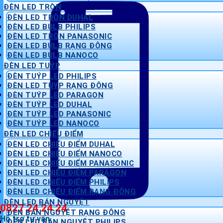
ĐÈN LED TRÒN
ĐÈN LED TRÒN DUHAL
ĐÈN LED BULB PHILIPS
ĐÈN LED TRÒN PANASONIC
ĐÈN LED BULB RẠNG ĐÔNG
ĐÈN LED BULB NANOCO
ĐÈN LED TUÝP
ĐÈN TUÝP LED PHILIPS
ĐÈN LED TUÝP RẠNG ĐÔNG
ĐÈN TUÝP LED PARAGON
ĐÈN TUÝP LED DUHAL
ĐÈN TUÝP LED PANASONIC
ĐÈN TUÝP LED NANOCO
ĐÈN LED CHIẾU ĐIỂM
ĐÈN LED CHIẾU ĐIỂM DUHAL
ĐÈN LED CHIẾU ĐIỂM NANOCO
ĐÈN LED CHIẾU ĐIỂM PANASONIC
ĐÈN LED CHIẾU ĐIỂM PARAGON
ĐÈN LED CHIẾU ĐIỂM PHILIPS
ĐÈN LED CHIẾU ĐIỂM RẠNG ĐÔNG
ĐÈN LED BÁN NGUYỆT
0827 24 24 24
ĐÈN BÁN NGUYỆT RẠNG ĐÔNG
Hỗ trợ tư vấn
ĐÈN LED BÁN NGUYỆT PHILIPS