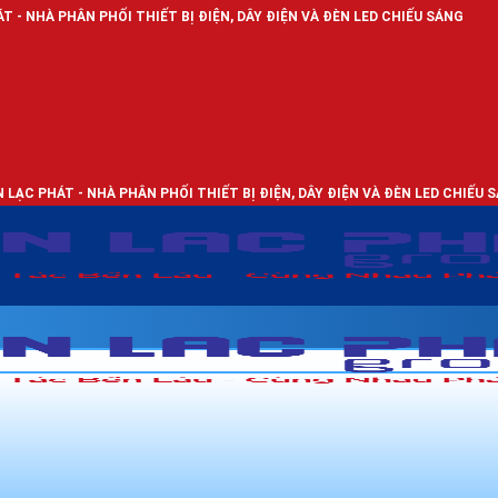
ỐI THIẾT BỊ ĐIỆN, DÂY ĐIỆN VÀ ĐÈN LED CHIẾU SÁNG
À PHÂN PHỐI THIẾT BỊ ĐIỆN, DÂY ĐIỆN VÀ ĐÈN LED CHIẾU SÁNG