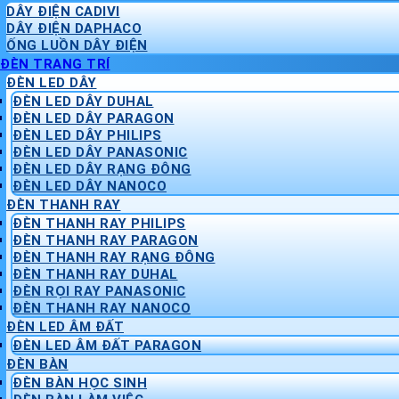
DÂY ĐIỆN CADIVI
DÂY ĐIỆN DAPHACO
ỐNG LUỒN DÂY ĐIỆN
ĐÈN TRANG TRÍ
ĐÈN LED DÂY
ĐÈN LED DÂY DUHAL
ĐÈN LED DÂY PARAGON
ĐÈN LED DÂY PHILIPS
ĐÈN LED DÂY PANASONIC
ĐÈN LED DÂY RẠNG ĐÔNG
ĐÈN LED DÂY NANOCO
ĐÈN THANH RAY
ĐÈN THANH RAY PHILIPS
ĐÈN THANH RAY PARAGON
ĐÈN THANH RAY RẠNG ĐÔNG
ĐÈN THANH RAY DUHAL
ĐÈN RỌI RAY PANASONIC
ĐÈN THANH RAY NANOCO
ĐÈN LED ÂM ĐẤT
ĐÈN LED ÂM ĐẤT PARAGON
ĐÈN BÀN
ĐÈN BÀN HỌC SINH