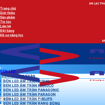
Bỏ
AN LẠC PHÁT - NHÀ PHÂN PH
qua
Trang chủ
nội
Giới thiệu
dung
Sản phẩm
Tin tức
Liên hệ
Đặt hàng
Hồ sơ năng lực
AN LẠC PHÁT - NH
ĐÈN LED
ĐÈN LED ÂM TRẦN
ĐÈN LED ÂM TRẦN DUHAL
ĐÈN LED ÂM TRẦN NANOCO
ĐÈN LED ÂM TRẦN PANASONIC
ĐÈN LED ÂM TRẦN PARAGON
Tìm
ĐÈN LED ÂM TRẦN PHILIPS
kiếm:
ĐÈN LED ÂM TRẦN RẠNG ĐÔNG