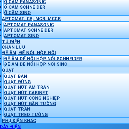
Ổ CẮM PANASONIC
Ổ CẮM SCHNEIDER
Ổ CẮM SINO
APTOMAT, CB, MCB, MCCB
APTOMAT PANASONIC
APTOMAT SCHNEIDER
APTOMAT SINO
TỦ ĐIỆN
CHẤN LƯU
ĐẾ ÂM, ĐẾ NỔI, HỘP NỔI
ĐẾ ÂM ĐẾ NỔI HỘP NỔI SCHNEIDER
ĐẾ ÂM ĐẾ NỔI HỘP NỔI SINO
QUẠT
QUẠT BÀN
QUẠT ĐỨNG
QUẠT HÚT ÂM TRẦN
QUẠT HÚT CABINET
QUẠT HÚT CÔNG NGHIỆP
QUẠT HÚT GẮN TƯỜNG
QUẠT TRẦN
QUẠT TREO TƯỜNG
PHỤ KIỆN KHÁC
DÂY ĐIỆN