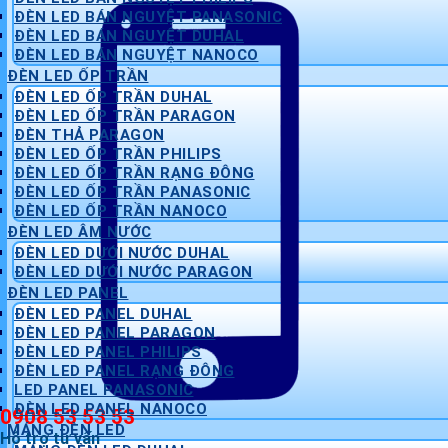
ĐÈN LED BÁN NGUYỆT PANASONIC
ĐÈN LED BÁN NGUYỆT DUHAL
ĐÈN LED BÁN NGUYỆT NANOCO
ĐÈN LED ỐP TRẦN
ĐÈN LED ỐP TRẦN DUHAL
ĐÈN LED ỐP TRẦN PARAGON
ĐÈN THẢ PARAGON
ĐÈN LED ỐP TRẦN PHILIPS
ĐÈN LED ỐP TRẦN RẠNG ĐÔNG
ĐÈN LED ỐP TRẦN PANASONIC
ĐÈN LED ỐP TRẦN NANOCO
ĐÈN LED ÂM NƯỚC
ĐÈN LED DƯỚI NƯỚC DUHAL
ĐÈN LED DƯỚI NƯỚC PARAGON
ĐÈN LED PANEL
ĐÈN LED PANEL DUHAL
ĐÈN LED PANEL PARAGON
ĐÈN LED PANEL PHILIPS
ĐÈN LED PANEL RẠNG ĐÔNG
LED PANEL PANASONIC
ĐÈN LED PANEL NANOCO
0908 53 53 53
MÁNG ĐÈN LED
Hỗ trợ tư vấn