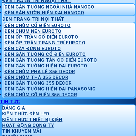
ĐÈN TRANG TRÍ NGOẠI THẤT
ĐÈN GẮN TƯỜNG NGOÀI NHÀ NANOCO
ĐÈN SÂN VƯỜN HIỆN ĐẠI NANOCO
ĐÈN TRANG TRÍ NỘI THẤT
ĐÈN CHÙM CỔ ĐIỂN EUROTO
ĐÈN CHÙM NẾN EUROTO
ĐÈN ỐP TRẦN CỔ ĐIỂN EUROTO
ĐÈN ỐP TRẦN TRANG TRÍ EUROTO
ĐÈN CÂY ĐỨNG EUROTO
ĐÈN GẮN TƯỜNG CỔ ĐIỂN EUROTO
ĐÈN GẮN TƯỜNG TÂN CỔ ĐIỂN EUROTO
ĐÈN GẮN TƯỜNG HIỆN ĐẠI EUROTO
ĐÈN CHÙM PHA LÊ 355 DECOR
ĐÈN CHÙM THẢ 355 DECOR
ĐÈN GẮN TƯỜNG 355 DECOR
ĐÈN GẮN TƯỜNG HIỆN ĐẠI PANASONIC
ĐÈN CHÙM CỔ ĐIỂN 355 DECOR
TIN TỨC
BẢNG GIÁ
KIẾN THỨC ĐÈN LED
KIẾN THỨC THIẾT BỊ ĐIỆN
HOẠT ĐỘNG CÔNG TY
TIN KHUYẾN MÃI