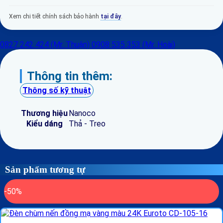
Xem chi tiết chính sách bảo hành
tại đây
.
0827 242 424 (Mr. Thuận)
0908 535 353 (Mr. Hoài)
Thông tin thêm:
Thông số kỹ thuật
Thương hiệu
Nanoco
Kiểu dáng
Thả - Treo
Sản phẩm tương tự
-50%