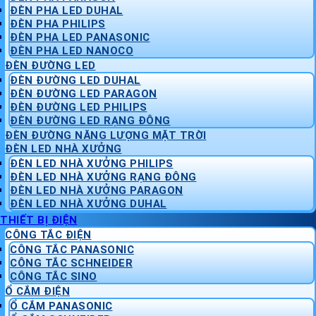
ĐÈN PHA LED DUHAL
ĐÈN PHA PHILIPS
ĐÈN PHA LED PANASONIC
ĐÈN PHA LED NANOCO
ĐÈN ĐƯỜNG LED
ĐÈN ĐƯỜNG LED DUHAL
ĐÈN ĐƯỜNG LED PARAGON
ĐÈN ĐƯỜNG LED PHILIPS
ĐÈN ĐƯỜNG LED RẠNG ĐÔNG
ĐÈN ĐƯỜNG NĂNG LƯỢNG MẶT TRỜI
ĐÈN LED NHÀ XƯỞNG
ĐÈN LED NHÀ XƯỞNG PHILIPS
ĐÈN LED NHÀ XƯỞNG RẠNG ĐÔNG
ĐÈN LED NHÀ XƯỞNG PARAGON
ĐÈN LED NHÀ XƯỞNG DUHAL
THIẾT BỊ ĐIỆN
CÔNG TẮC ĐIỆN
CÔNG TẮC PANASONIC
CÔNG TẮC SCHNEIDER
CÔNG TẮC SINO
Ổ CẮM ĐIỆN
Ổ CẮM PANASONIC