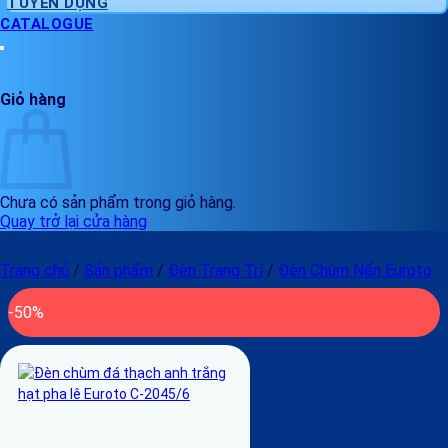
TUYỂN DỤNG
CATALOGUE
Giỏ hàng
Chưa có sản phẩm trong giỏ hàng.
Quay trở lại cửa hàng
Trang chủ
/
Sản phẩm
/
Đèn Trang Trí
/
Đèn Chùm Nến Euroto
-50%