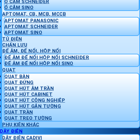
Ổ CẮM SCHNEIDER
Ổ CẮM SINO
APTOMAT, CB, MCB, MCCB
APTOMAT PANASONIC
APTOMAT SCHNEIDER
APTOMAT SINO
TỦ ĐIỆN
CHẤN LƯU
ĐẾ ÂM, ĐẾ NỔI, HỘP NỔI
ĐẾ ÂM ĐẾ NỔI HỘP NỔI SCHNEIDER
ĐẾ ÂM ĐẾ NỔI HỘP NỔI SINO
QUẠT
QUẠT BÀN
QUẠT ĐỨNG
QUẠT HÚT ÂM TRẦN
QUẠT HÚT CABINET
QUẠT HÚT CÔNG NGHIỆP
QUẠT HÚT GẮN TƯỜNG
QUẠT TRẦN
QUẠT TREO TƯỜNG
PHỤ KIỆN KHÁC
DÂY ĐIỆN
DÂY ĐIỆN CADIVI