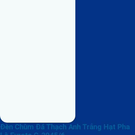
Đèn Chùm Đá Thạch Anh Trắng Hạt Pha