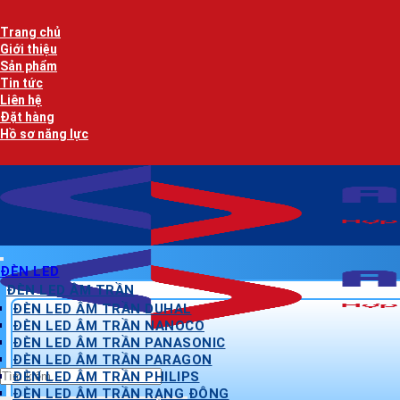
Bỏ
qua
Trang chủ
nội
Giới thiệu
dung
Sản phẩm
Tin tức
Liên hệ
Đặt hàng
Hồ sơ năng lực
ĐÈN LED
ĐÈN LED ÂM TRẦN
ĐÈN LED ÂM TRẦN DUHAL
ĐÈN LED ÂM TRẦN NANOCO
ĐÈN LED ÂM TRẦN PANASONIC
ĐÈN LED ÂM TRẦN PARAGON
Tìm
ĐÈN LED ÂM TRẦN PHILIPS
kiếm:
ĐÈN LED ÂM TRẦN RẠNG ĐÔNG