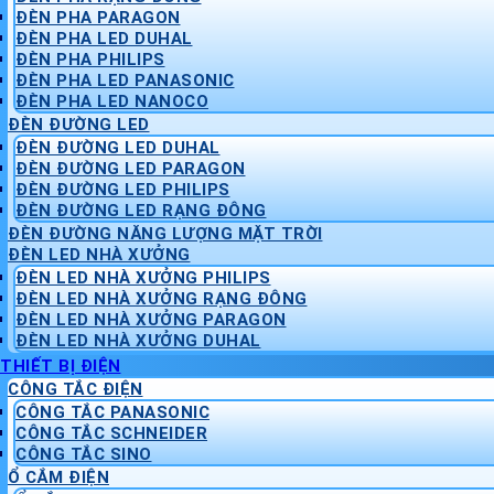
ĐÈN PHA PARAGON
ĐÈN PHA LED DUHAL
ĐÈN PHA PHILIPS
ĐÈN PHA LED PANASONIC
ĐÈN PHA LED NANOCO
ĐÈN ĐƯỜNG LED
ĐÈN ĐƯỜNG LED DUHAL
ĐÈN ĐƯỜNG LED PARAGON
ĐÈN ĐƯỜNG LED PHILIPS
ĐÈN ĐƯỜNG LED RẠNG ĐÔNG
ĐÈN ĐƯỜNG NĂNG LƯỢNG MẶT TRỜI
ĐÈN LED NHÀ XƯỞNG
ĐÈN LED NHÀ XƯỞNG PHILIPS
ĐÈN LED NHÀ XƯỞNG RẠNG ĐÔNG
ĐÈN LED NHÀ XƯỞNG PARAGON
ĐÈN LED NHÀ XƯỞNG DUHAL
THIẾT BỊ ĐIỆN
CÔNG TẮC ĐIỆN
CÔNG TẮC PANASONIC
CÔNG TẮC SCHNEIDER
CÔNG TẮC SINO
Ổ CẮM ĐIỆN