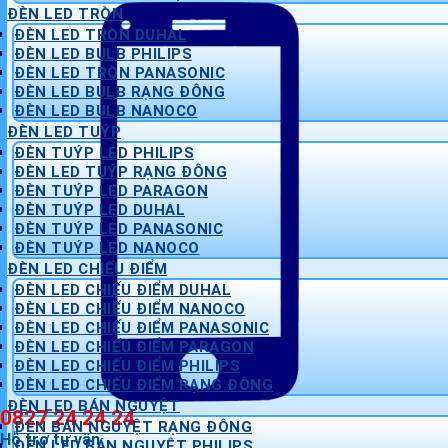
ĐÈN LED TRÒN
ĐÈN LED TRÒN DUHAL
ĐÈN LED BULB PHILIPS
ĐÈN LED TRÒN PANASONIC
ĐÈN LED BULB RẠNG ĐÔNG
ĐÈN LED BULB NANOCO
ĐÈN LED TUÝP
ĐÈN TUÝP LED PHILIPS
ĐÈN LED TUÝP RẠNG ĐÔNG
ĐÈN TUÝP LED PARAGON
ĐÈN TUÝP LED DUHAL
ĐÈN TUÝP LED PANASONIC
ĐÈN TUÝP LED NANOCO
ĐÈN LED CHIẾU ĐIỂM
ĐÈN LED CHIẾU ĐIỂM DUHAL
ĐÈN LED CHIẾU ĐIỂM NANOCO
ĐÈN LED CHIẾU ĐIỂM PANASONIC
ĐÈN LED CHIẾU ĐIỂM PARAGON
ĐÈN LED CHIẾU ĐIỂM PHILIPS
ĐÈN LED CHIẾU ĐIỂM RẠNG ĐÔNG
ĐÈN LED BÁN NGUYỆT
0827 24 24 24
ĐÈN BÁN NGUYỆT RẠNG ĐÔNG
Hỗ trợ tư vấn
ĐÈN LED BÁN NGUYỆT PHILIPS