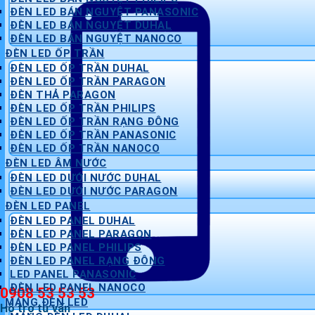
ĐÈN LED BÁN NGUYỆT PANASONIC
ĐÈN LED BÁN NGUYỆT DUHAL
ĐÈN LED BÁN NGUYỆT NANOCO
ĐÈN LED ỐP TRẦN
ĐÈN LED ỐP TRẦN DUHAL
ĐÈN LED ỐP TRẦN PARAGON
ĐÈN THẢ PARAGON
ĐÈN LED ỐP TRẦN PHILIPS
ĐÈN LED ỐP TRẦN RẠNG ĐÔNG
ĐÈN LED ỐP TRẦN PANASONIC
ĐÈN LED ỐP TRẦN NANOCO
ĐÈN LED ÂM NƯỚC
ĐÈN LED DƯỚI NƯỚC DUHAL
ĐÈN LED DƯỚI NƯỚC PARAGON
ĐÈN LED PANEL
ĐÈN LED PANEL DUHAL
ĐÈN LED PANEL PARAGON
ĐÈN LED PANEL PHILIPS
ĐÈN LED PANEL RẠNG ĐÔNG
LED PANEL PANASONIC
ĐÈN LED PANEL NANOCO
0908 53 53 53
MÁNG ĐÈN LED
Hỗ trợ tư vấn