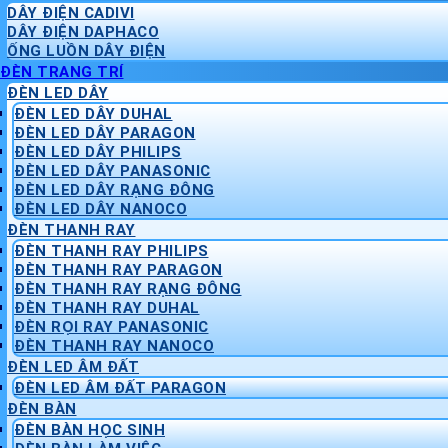
DÂY ĐIỆN CADIVI
DÂY ĐIỆN DAPHACO
ỐNG LUỒN DÂY ĐIỆN
ĐÈN TRANG TRÍ
ĐÈN LED DÂY
ĐÈN LED DÂY DUHAL
ĐÈN LED DÂY PARAGON
ĐÈN LED DÂY PHILIPS
ĐÈN LED DÂY PANASONIC
ĐÈN LED DÂY RẠNG ĐÔNG
ĐÈN LED DÂY NANOCO
ĐÈN THANH RAY
ĐÈN THANH RAY PHILIPS
ĐÈN THANH RAY PARAGON
ĐÈN THANH RAY RẠNG ĐÔNG
ĐÈN THANH RAY DUHAL
ĐÈN RỌI RAY PANASONIC
ĐÈN THANH RAY NANOCO
ĐÈN LED ÂM ĐẤT
ĐÈN LED ÂM ĐẤT PARAGON
ĐÈN BÀN
ĐÈN BÀN HỌC SINH