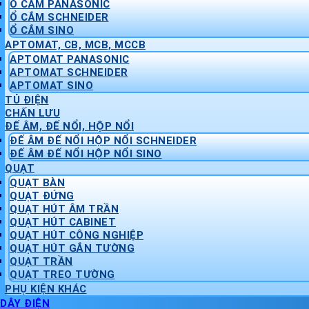
Ổ CẮM PANASONIC
Ổ CẮM SCHNEIDER
Ổ CẮM SINO
APTOMAT, CB, MCB, MCCB
APTOMAT PANASONIC
APTOMAT SCHNEIDER
APTOMAT SINO
TỦ ĐIỆN
CHẤN LƯU
ĐẾ ÂM, ĐẾ NỔI, HỘP NỔI
ĐẾ ÂM ĐẾ NỔI HỘP NỔI SCHNEIDER
ĐẾ ÂM ĐẾ NỔI HỘP NỔI SINO
QUẠT
QUẠT BÀN
QUẠT ĐỨNG
QUẠT HÚT ÂM TRẦN
QUẠT HÚT CABINET
QUẠT HÚT CÔNG NGHIỆP
QUẠT HÚT GẮN TƯỜNG
QUẠT TRẦN
QUẠT TREO TƯỜNG
PHỤ KIỆN KHÁC
DÂY ĐIỆN