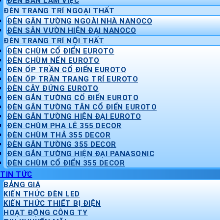
ĐÈN BÀN LÀM VIỆC
ĐÈN TRANG TRÍ NGOẠI THẤT
ĐÈN GẮN TƯỜNG NGOÀI NHÀ NANOCO
ĐÈN SÂN VƯỜN HIỆN ĐẠI NANOCO
ĐÈN TRANG TRÍ NỘI THẤT
ĐÈN CHÙM CỔ ĐIỂN EUROTO
ĐÈN CHÙM NẾN EUROTO
ĐÈN ỐP TRẦN CỔ ĐIỂN EUROTO
ĐÈN ỐP TRẦN TRANG TRÍ EUROTO
ĐÈN CÂY ĐỨNG EUROTO
ĐÈN GẮN TƯỜNG CỔ ĐIỂN EUROTO
ĐÈN GẮN TƯỜNG TÂN CỔ ĐIỂN EUROTO
ĐÈN GẮN TƯỜNG HIỆN ĐẠI EUROTO
ĐÈN CHÙM PHA LÊ 355 DECOR
ĐÈN CHÙM THẢ 355 DECOR
ĐÈN GẮN TƯỜNG 355 DECOR
ĐÈN GẮN TƯỜNG HIỆN ĐẠI PANASONIC
ĐÈN CHÙM CỔ ĐIỂN 355 DECOR
TIN TỨC
BẢNG GIÁ
KIẾN THỨC ĐÈN LED
KIẾN THỨC THIẾT BỊ ĐIỆN
HOẠT ĐỘNG CÔNG TY